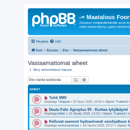
-= Maatalous Foo
Jokaisen mielipiteille/ideoille avoi
vielä rekisteröitynyt, paina rekisteröi
Pikalinkit
UKK
Koti
Etusivu
Etsi
Vastaamattomat aiheet
Vastaamattomat aiheet
Siirry tarkennettuun hakuun
Etsi
Tarkennettu haku
AIHEET
U
Tuhti M85
u
Kirjoittaja
Timppuli
»
25 Syys 2020, 15:54
» Sijainti:
Traktorit
s
i
U
Deutz-Fahr Agroplus 95 - Korkea tyhjäkäynti
v
u
Kirjoittaja
Käfer
»
31 Maalis 2020, 13:32
» Sijainti:
Traktorit /
i
s
e
i
U
Kelluvat asennot hydraulisesti esiohjattuun
s
v
u
t
Kirjoittaja
nomoreanimals
»
19 Tammi 2020, 20:57
» Sijainti:
M
i
s
i
e