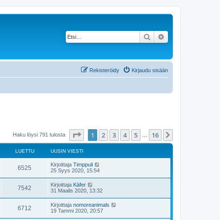
Etsi
Tarkennettu haku
Rekisteröidy
Kirjaudu sisään
Sivu
1
/
16
1
2
3
4
5
16
Seuraava
Haku löysi 791 tulosta
…
LUETTU
UUSIN VIESTI
Kirjoittaja
Timppuli
6525
25 Syys 2020, 15:54
Kirjoittaja
Käfer
7542
31 Maalis 2020, 13:32
Kirjoittaja
nomoreanimals
6712
19 Tammi 2020, 20:57