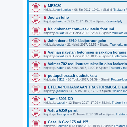
s
i
e
i
U
MF3080
s
v
u
t
Kirjoittaja
verkumies
»
06 Elo 2017, 10:01
» Sijainti:
Traktorit
i
s
i
e
i
U
Juolan tuho
s
v
u
t
Kirjoittaja
hako
»
05 Elo 2017, 15:53
» Sijainti:
Kasvinviljely
i
s
i
e
i
U
Kaivinkoneet.com-keskustelu foorumi
s
v
u
t
Kirjoittaja
tikkat3
»
23 Heinä 2017, 22:20
» Sijainti:
Muu keskus
i
s
i
e
i
U
John deere 6910 käsijarruongelm
s
v
u
t
Kirjoittaja
goula
»
21 Heinä 2017, 22:56
» Sijainti:
Traktorit / 
i
s
i
e
i
U
Vanhan navetan betonisen sisäkaton korjaus
s
v
u
t
Kirjoittaja
tikkat3
»
06 Heinä 2017, 18:15
» Sijainti:
Tuotantora
i
s
i
e
i
U
Valmet 702 teollisuusetuakselin olan laakerin
s
v
u
t
Kirjoittaja
Käfer
»
05 Kesä 2017, 11:20
» Sijainti:
Traktorit / 
i
s
i
e
i
U
pottupellossa.fi uudistuksia
s
v
u
t
Kirjoittaja
S3DZ
»
20 Touko 2017, 01:39
» Sijainti:
Pottupellos
i
s
i
e
i
U
ETELÄ-POHJANMAAN TRAKTORIMUSEO auki la
s
v
u
t
Kirjoittaja
jaskari
»
14 Touko 2017, 17:17
» Sijainti:
Yleinen m
i
s
i
e
i
U
Tume 3001 DD
s
v
u
t
Kirjoittaja
Laperi
»
12 Touko 2017, 17:09
» Sijainti:
Traktorit 
i
s
i
e
i
U
Valtra 6350 jarrut
s
v
u
t
Kirjoittaja
Timmppa
»
11 Touko 2017, 20:24
» Sijainti:
Traktori
i
s
i
e
i
U
Case ih Cvx 175 tai 195
s
v
u
t
Kirjoittaja
Pöllimies
»
13 Huhti 2017, 19:19
» Sijainti:
Traktorit
i