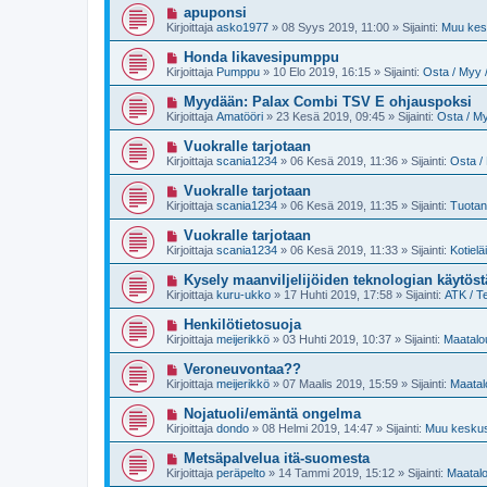
i
U
apuponsi
s
v
u
t
Kirjoittaja
asko1977
»
08 Syys 2019, 11:00
» Sijainti:
Muu kesk
i
s
i
e
i
U
Honda likavesipumppu
s
v
u
t
Kirjoittaja
Pumppu
»
10 Elo 2019, 16:15
» Sijainti:
Osta / Myy /
i
s
i
e
i
U
Myydään: Palax Combi TSV E ohjauspoksi
s
v
u
t
Kirjoittaja
Amatööri
»
23 Kesä 2019, 09:45
» Sijainti:
Osta / My
i
s
i
e
i
U
Vuokralle tarjotaan
s
v
u
t
Kirjoittaja
scania1234
»
06 Kesä 2019, 11:36
» Sijainti:
Osta / 
i
s
i
e
i
U
Vuokralle tarjotaan
s
v
u
t
Kirjoittaja
scania1234
»
06 Kesä 2019, 11:35
» Sijainti:
Tuotan
i
s
i
e
i
U
Vuokralle tarjotaan
s
v
u
t
Kirjoittaja
scania1234
»
06 Kesä 2019, 11:33
» Sijainti:
Kotielä
i
s
i
e
i
U
Kysely maanviljelijöiden teknologian käytöst
s
v
u
t
Kirjoittaja
kuru-ukko
»
17 Huhti 2019, 17:58
» Sijainti:
ATK / T
i
s
i
e
i
U
Henkilötietosuoja
s
v
u
t
Kirjoittaja
meijerikkö
»
03 Huhti 2019, 10:37
» Sijainti:
Maatalou
i
s
i
e
i
U
Veroneuvontaa??
s
v
u
t
Kirjoittaja
meijerikkö
»
07 Maalis 2019, 15:59
» Sijainti:
Maatal
i
s
i
e
i
U
Nojatuoli/emäntä ongelma
s
v
u
t
Kirjoittaja
dondo
»
08 Helmi 2019, 14:47
» Sijainti:
Muu keskust
i
s
i
e
i
U
Metsäpalvelua itä-suomesta
s
v
u
t
Kirjoittaja
peräpelto
»
14 Tammi 2019, 15:12
» Sijainti:
Maatalo
i
s
i