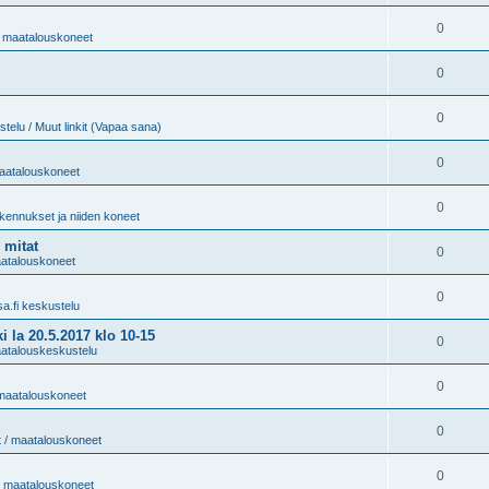
0
 / maatalouskoneet
0
0
telu / Muut linkit (Vapaa sana)
0
maatalouskoneet
0
kennukset ja niiden koneet
 mitat
0
maatalouskoneet
0
sa.fi keskustelu
 20.5.2017 klo 10-15
0
aatalouskeskustelu
0
/ maatalouskoneet
0
t / maatalouskoneet
0
 / maatalouskoneet