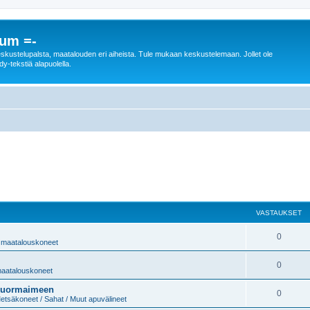
rum =-
n keskustelupalsta, maatalouden eri aiheista. Tule mukaan keskustelemaan. Jollet ole
dy-tekstiä alapuolella.
VASTAUKSET
0
 / maatalouskoneet
0
 maatalouskoneet
 kuormaimeen
0
etsäkoneet / Sahat / Muut apuvälineet