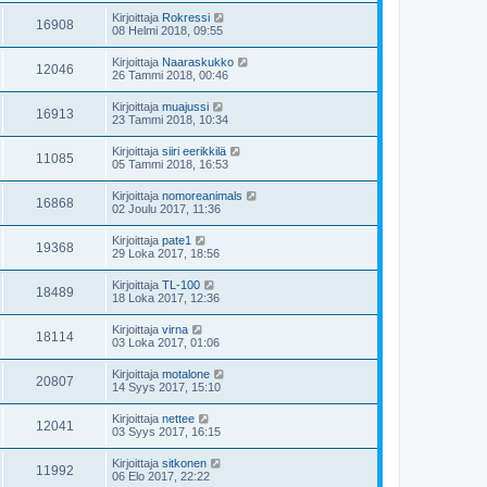
Kirjoittaja
Rokressi
16908
08 Helmi 2018, 09:55
Kirjoittaja
Naaraskukko
12046
26 Tammi 2018, 00:46
Kirjoittaja
muajussi
16913
23 Tammi 2018, 10:34
Kirjoittaja
siiri eerikkilä
11085
05 Tammi 2018, 16:53
Kirjoittaja
nomoreanimals
16868
02 Joulu 2017, 11:36
Kirjoittaja
pate1
19368
29 Loka 2017, 18:56
Kirjoittaja
TL-100
18489
18 Loka 2017, 12:36
Kirjoittaja
virna
18114
03 Loka 2017, 01:06
Kirjoittaja
motalone
20807
14 Syys 2017, 15:10
Kirjoittaja
nettee
12041
03 Syys 2017, 16:15
Kirjoittaja
sitkonen
11992
06 Elo 2017, 22:22