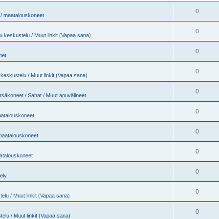
0
t / maatalouskoneet
0
 keskustelu / Muut linkit (Vapaa sana)
0
met
0
keskustelu / Muut linkit (Vapaa sana)
0
tsäkoneet / Sahat / Muut apuvälineet
0
maatalouskoneet
0
 maatalouskoneet
0
aatalouskoneet
0
jely
0
elu / Muut linkit (Vapaa sana)
0
elu / Muut linkit (Vapaa sana)