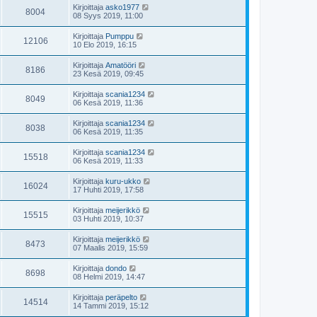
Kirjoittaja
asko1977
8004
08 Syys 2019, 11:00
Kirjoittaja
Pumppu
12106
10 Elo 2019, 16:15
Kirjoittaja
Amatööri
8186
23 Kesä 2019, 09:45
Kirjoittaja
scania1234
8049
06 Kesä 2019, 11:36
Kirjoittaja
scania1234
8038
06 Kesä 2019, 11:35
Kirjoittaja
scania1234
15518
06 Kesä 2019, 11:33
Kirjoittaja
kuru-ukko
16024
17 Huhti 2019, 17:58
Kirjoittaja
meijerikkö
15515
03 Huhti 2019, 10:37
Kirjoittaja
meijerikkö
8473
07 Maalis 2019, 15:59
Kirjoittaja
dondo
8698
08 Helmi 2019, 14:47
Kirjoittaja
peräpelto
14514
14 Tammi 2019, 15:12