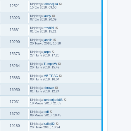
Kirjoittaja
takapajula
12521
15 Elo 2018, 09:53
Kirjoittaja
lauriy
13023
07 Elo 2018, 20:39
Kirjoittaja
rmv991
13681
01 Elo 2018, 15:21
Kirjoittaja
janniih
10290
20 Touko 2018, 16:18
Kirjoittaja
jurpo
15373
27 Huhti 2018, 17:23
Kirjoittaja
TumppiW
18264
20 Huhti 2018, 15:49
Kirjoittaja
MB TRAC
15883
08 Huhti 2018, 16:04
Kirjoittaja
dbrown
16950
01 Huhti 2018, 12:24
Kirjoittaja
lumberjack83
17031
18 Maalis 2018, 21:05
Kirjoittaja
pcfi
16792
09 Maalis 2018, 18:45
Kirjoittaja
kallioj82
19180
20 Helmi 2018, 18:24