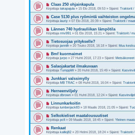
e
i
U
Claas 250 ohjainkapula
s
v
u
t
Kirjoittaja
takapajula
»
15 Elo 2018, 09:53
» Sijainti:
Traktorit 
i
s
i
e
i
U
Case 5130 plus ryömintä vaihteiston ongelm
s
v
u
t
Kirjoittaja
lauriy
»
07 Elo 2018, 20:39
» Sijainti:
Traktorit / ma
i
s
i
e
i
U
Lännen 740 hydrauliikan lämpötila
s
v
u
t
Kirjoittaja
rmv991
»
01 Elo 2018, 15:21
» Sijainti:
Traktorit / 
i
s
i
e
i
U
Tietosuojaa yritykselle?
s
v
u
t
Kirjoittaja
janniih
»
20 Touko 2018, 16:18
» Sijainti:
Muu keskus
i
s
i
e
i
U
Bmf kuormaimet
s
v
u
t
Kirjoittaja
jurpo
»
27 Huhti 2018, 17:23
» Sijainti:
Metsäkoneet 
i
s
i
e
i
U
Salaojakartat ilmakuvaan
s
v
u
t
Kirjoittaja
TumppiW
»
20 Huhti 2018, 15:49
» Sijainti:
Kasvinvil
i
s
i
e
i
U
Junkkari valssimylly
s
v
u
t
Kirjoittaja
MB TRAC
»
08 Huhti 2018, 16:04
» Sijainti:
Traktori
i
s
i
e
i
U
Herneenviljely
s
v
u
t
Kirjoittaja
dbrown
»
01 Huhti 2018, 12:24
» Sijainti:
Kasvinvilje
i
s
i
e
i
U
Linnunkarkoitin
s
v
u
t
Kirjoittaja
lumberjack83
»
18 Maalis 2018, 21:05
» Sijainti:
Tuo
i
s
i
e
i
U
Selkokieliset maatalousuutiset
s
v
u
t
Kirjoittaja
pcfi
»
09 Maalis 2018, 18:45
» Sijainti:
Yleinen maat
i
s
i
e
i
U
Renkaat
s
v
u
t
Kirjoittaja
kallioj82
»
20 Helmi 2018, 18:24
» Sijainti:
Traktorit
i
s