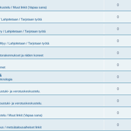
0
ustelu / Muut linkit (Vapaa sana)
0
 Lahjoitetaan / Tarjotaan työtä
0
y / Lahjoitetaan / Tarjotaan työtä
0
Myy / Lahjoitetaan / Tarjotaan työtä
0
torakennukset ja niiden koneet
0
imet
ä
0
eknologia
0
stuki- ja verotuskeskustelu.
0
oustuki- ja verotuskeskustelu.
0
elu / Muut linkit (Vapaa sana)
0
us / metsätalousaiheiset linkit