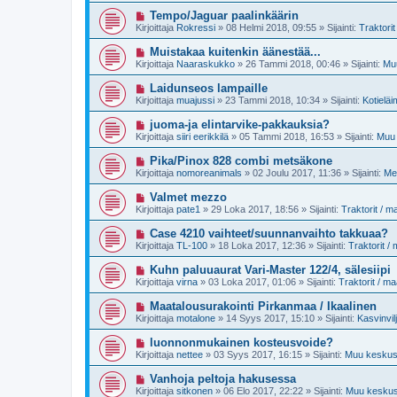
i
e
i
U
Tempo/Jaguar paalinkäärin
s
v
u
t
Kirjoittaja
Rokressi
»
08 Helmi 2018, 09:55
» Sijainti:
Traktori
i
s
i
e
i
U
Muistakaa kuitenkin äänestää...
s
v
u
t
Kirjoittaja
Naaraskukko
»
26 Tammi 2018, 00:46
» Sijainti:
Muu
i
s
i
e
i
U
Laidunseos lampaille
s
v
u
t
Kirjoittaja
muajussi
»
23 Tammi 2018, 10:34
» Sijainti:
Kotieläi
i
s
i
e
i
U
juoma-ja elintarvike-pakkauksia?
s
v
u
t
Kirjoittaja
siiri eerikkilä
»
05 Tammi 2018, 16:53
» Sijainti:
Muu 
i
s
i
e
i
U
Pika/Pinox 828 combi metsäkone
s
v
u
t
Kirjoittaja
nomoreanimals
»
02 Joulu 2017, 11:36
» Sijainti:
Me
i
s
i
e
i
U
Valmet mezzo
s
v
u
t
Kirjoittaja
pate1
»
29 Loka 2017, 18:56
» Sijainti:
Traktorit / 
i
s
i
e
i
U
Case 4210 vaihteet/suunnanvaihto takkuaa?
s
v
u
t
Kirjoittaja
TL-100
»
18 Loka 2017, 12:36
» Sijainti:
Traktorit /
i
s
i
e
i
U
Kuhn paluuaurat Vari-Master 122/4, sälesiipi
s
v
u
t
Kirjoittaja
virna
»
03 Loka 2017, 01:06
» Sijainti:
Traktorit / m
i
s
i
e
i
U
Maatalousurakointi Pirkanmaa / Ikaalinen
s
v
u
t
Kirjoittaja
motalone
»
14 Syys 2017, 15:10
» Sijainti:
Kasvinvil
i
s
i
e
i
U
luonnonmukainen kosteusvoide?
s
v
u
t
Kirjoittaja
nettee
»
03 Syys 2017, 16:15
» Sijainti:
Muu keskust
i
s
i
e
i
U
Vanhoja peltoja hakusessa
s
v
u
t
Kirjoittaja
sitkonen
»
06 Elo 2017, 22:22
» Sijainti:
Muu keskust
i