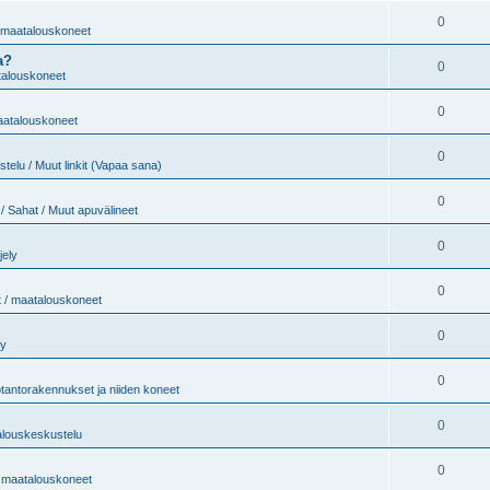
0
/ maatalouskoneet
a?
0
atalouskoneet
0
maatalouskoneet
0
telu / Muut linkit (Vapaa sana)
0
/ Sahat / Muut apuvälineet
0
jely
0
t / maatalouskoneet
0
ly
0
tantorakennukset ja niiden koneet
0
alouskeskustelu
0
 / maatalouskoneet