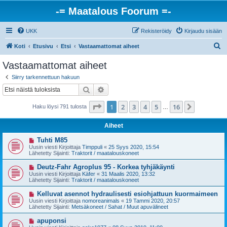
-= Maatalous Foorum =-
UKK
Rekisteröidy
Kirjaudu sisään
E
Koti
Etusivu
Etsi
Vastaamattomat aiheet
t
Vastaamattomat aiheet
s
Siirry tarkennettuun hakuun
i
Etsi
Tarkennettu haku
Sivu
1
/
16
1
2
3
4
5
16
Seuraava
Haku löysi 791 tulosta
…
Aiheet
U
Tuhti M85
u
Uusin viesti Kirjoittaja
Timppuli
«
25 Syys 2020, 15:54
s
Lähetetty Sijainti:
Traktorit / maatalouskoneet
i
v
U
Deutz-Fahr Agroplus 95 - Korkea tyhjäkäynti
i
u
Uusin viesti Kirjoittaja
Käfer
«
31 Maalis 2020, 13:32
e
s
Lähetetty Sijainti:
Traktorit / maatalouskoneet
s
i
t
v
U
Kelluvat asennot hydraulisesti esiohjattuun kuormaimeen
i
i
u
Uusin viesti Kirjoittaja
nomoreanimals
«
19 Tammi 2020, 20:57
e
s
Lähetetty Sijainti:
Metsäkoneet / Sahat / Muut apuvälineet
s
i
t
v
U
apuponsi
i
i
u