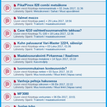
i
t
v
U
Pika/Pinox 828 combi metsäkone
i
i
u
Uusin viesti Kirjoittaja
nomoreanimals
«
02 Joulu 2017, 11:36
e
s
Lähetetty Sijainti:
Metsäkoneet / Sahat / Muut apuvälineet
s
i
t
v
U
Valmet mezzo
i
i
u
Uusin viesti Kirjoittaja
pate1
«
29 Loka 2017, 18:56
e
s
Lähetetty Sijainti:
Traktorit / maatalouskoneet
s
i
t
v
U
Case 4210 vaihteet/suunnanvaihto takkuaa?
i
i
u
Uusin viesti Kirjoittaja
TL-100
«
18 Loka 2017, 12:36
e
s
Lähetetty Sijainti:
Traktorit / maatalouskoneet
s
i
t
v
U
Kuhn paluuaurat Vari-Master 122/4, sälesiipi
i
i
u
Uusin viesti Kirjoittaja
virna
«
03 Loka 2017, 01:06
e
s
Lähetetty Sijainti:
Traktorit / maatalouskoneet
s
i
t
v
U
Maatalousurakointi Pirkanmaa / Ikaalinen
i
i
u
Uusin viesti Kirjoittaja
motalone
«
14 Syys 2017, 15:10
e
s
Lähetetty Sijainti:
Kasvinviljely
s
i
t
v
U
luonnonmukainen kosteusvoide?
i
i
u
Uusin viesti Kirjoittaja
nettee
«
03 Syys 2017, 16:15
e
s
Lähetetty Sijainti:
Muu keskustelu / Muut linkit (Vapaa sana)
s
i
t
v
U
Vanhoja peltoja hakusessa
i
i
u
Uusin viesti Kirjoittaja
sitkonen
«
06 Elo 2017, 22:22
e
s
Lähetetty Sijainti:
Muu keskustelu / Muut linkit (Vapaa sana)
s
i
t
v
U
MF3080
i
i
u
Uusin viesti Kirjoittaja
verkumies
«
06 Elo 2017, 10:01
e
s
Lähetetty Sijainti:
Traktorit / maatalouskoneet
s
i
t
v
U
Juolan tuho
i