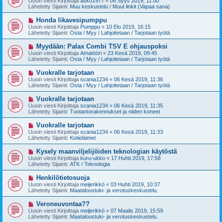
Uusin viesti Kirjoittaja
asko1977
«
08 Syys 2019, 11:00
e
s
Lähetetty Sijainti:
Muu keskustelu / Muut linkit (Vapaa sana)
s
i
t
v
U
Honda likavesipumppu
i
i
u
Uusin viesti Kirjoittaja
Pumppu
«
10 Elo 2019, 16:15
e
s
Lähetetty Sijainti:
Osta / Myy / Lahjoitetaan / Tarjotaan työtä
s
i
t
v
U
Myydään: Palax Combi TSV E ohjauspoksi
i
i
u
Uusin viesti Kirjoittaja
Amatööri
«
23 Kesä 2019, 09:45
e
s
Lähetetty Sijainti:
Osta / Myy / Lahjoitetaan / Tarjotaan työtä
s
i
t
v
U
Vuokralle tarjotaan
i
i
u
Uusin viesti Kirjoittaja
scania1234
«
06 Kesä 2019, 11:36
e
s
Lähetetty Sijainti:
Osta / Myy / Lahjoitetaan / Tarjotaan työtä
s
i
t
v
U
Vuokralle tarjotaan
i
i
u
Uusin viesti Kirjoittaja
scania1234
«
06 Kesä 2019, 11:35
e
s
Lähetetty Sijainti:
Tuotantorakennukset ja niiden koneet
s
i
t
v
U
Vuokralle tarjotaan
i
i
u
Uusin viesti Kirjoittaja
scania1234
«
06 Kesä 2019, 11:33
e
s
Lähetetty Sijainti:
Kotieläimet
s
i
t
v
U
Kysely maanviljelijöiden teknologian käytöstä
i
i
u
Uusin viesti Kirjoittaja
kuru-ukko
«
17 Huhti 2019, 17:58
e
s
Lähetetty Sijainti:
ATK / Teknologia
s
i
t
v
U
Henkilötietosuoja
i
i
u
Uusin viesti Kirjoittaja
meijerikkö
«
03 Huhti 2019, 10:37
e
s
Lähetetty Sijainti:
Maataloustuki- ja verotuskeskustelu.
s
i
t
v
U
Veroneuvontaa??
i
i
u
Uusin viesti Kirjoittaja
meijerikkö
«
07 Maalis 2019, 15:59
e
s
Lähetetty Sijainti:
Maataloustuki- ja verotuskeskustelu.
s
i