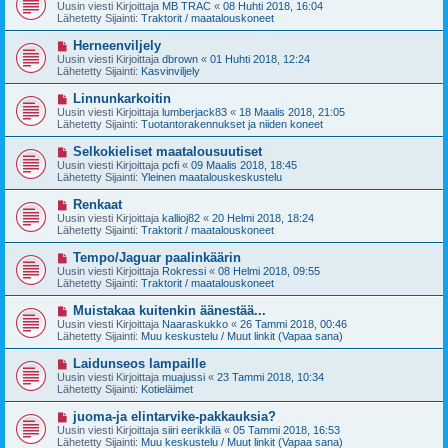
u
Uusin viesti Kirjoittaja
MB TRAC
«
08 Huhti 2018, 16:04
e
s
Lähetetty Sijainti:
Traktorit / maatalouskoneet
s
i
t
v
U
Herneenviljely
i
i
u
Uusin viesti Kirjoittaja
dbrown
«
01 Huhti 2018, 12:24
e
s
Lähetetty Sijainti:
Kasvinviljely
s
i
t
v
U
Linnunkarkoitin
i
i
u
Uusin viesti Kirjoittaja
lumberjack83
«
18 Maalis 2018, 21:05
e
s
Lähetetty Sijainti:
Tuotantorakennukset ja niiden koneet
s
i
t
v
U
Selkokieliset maatalousuutiset
i
i
u
Uusin viesti Kirjoittaja
pcfi
«
09 Maalis 2018, 18:45
e
s
Lähetetty Sijainti:
Yleinen maatalouskeskustelu
s
i
t
v
U
Renkaat
i
i
u
Uusin viesti Kirjoittaja
kallioj82
«
20 Helmi 2018, 18:24
e
s
Lähetetty Sijainti:
Traktorit / maatalouskoneet
s
i
t
v
U
Tempo/Jaguar paalinkäärin
i
i
u
Uusin viesti Kirjoittaja
Rokressi
«
08 Helmi 2018, 09:55
e
s
Lähetetty Sijainti:
Traktorit / maatalouskoneet
s
i
t
v
U
Muistakaa kuitenkin äänestää...
i
i
u
Uusin viesti Kirjoittaja
Naaraskukko
«
26 Tammi 2018, 00:46
e
s
Lähetetty Sijainti:
Muu keskustelu / Muut linkit (Vapaa sana)
s
i
t
v
U
Laidunseos lampaille
i
i
u
Uusin viesti Kirjoittaja
muajussi
«
23 Tammi 2018, 10:34
e
s
Lähetetty Sijainti:
Kotieläimet
s
i
t
v
U
juoma-ja elintarvike-pakkauksia?
i
i
u
Uusin viesti Kirjoittaja
siiri eerikkilä
«
05 Tammi 2018, 16:53
e
s
Lähetetty Sijainti:
Muu keskustelu / Muut linkit (Vapaa sana)
s