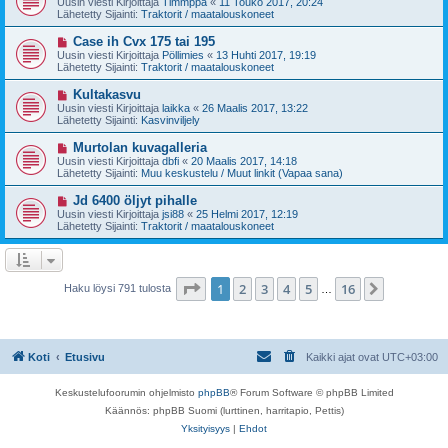
Uusin viesti Kirjoittaja
Timmppa
«
11 Touko 2017, 20:24
e
s
Lähetetty Sijainti:
Traktorit / maatalouskoneet
s
i
t
v
U
Case ih Cvx 175 tai 195
i
i
u
Uusin viesti Kirjoittaja
Pöllimies
«
13 Huhti 2017, 19:19
e
s
Lähetetty Sijainti:
Traktorit / maatalouskoneet
s
i
t
v
U
Kultakasvu
i
i
u
Uusin viesti Kirjoittaja
laikka
«
26 Maalis 2017, 13:22
e
s
Lähetetty Sijainti:
Kasvinviljely
s
i
t
v
U
Murtolan kuvagalleria
i
i
u
Uusin viesti Kirjoittaja
dbfi
«
20 Maalis 2017, 14:18
e
s
Lähetetty Sijainti:
Muu keskustelu / Muut linkit (Vapaa sana)
s
i
t
v
U
Jd 6400 öljyt pihalle
i
i
u
Uusin viesti Kirjoittaja
jsi88
«
25 Helmi 2017, 12:19
e
s
Lähetetty Sijainti:
Traktorit / maatalouskoneet
s
i
t
v
i
i
e
s
Sivu
1
/
16
1
2
3
4
5
16
Seuraava
Haku löysi 791 tulosta
…
t
i
Koti
Etusivu
Kaikki ajat ovat
UTC+03:00
Keskustelufoorumin ohjelmisto
phpBB
® Forum Software © phpBB Limited
Käännös: phpBB Suomi (lurttinen, harritapio, Pettis)
Yksityisyys
|
Ehdot