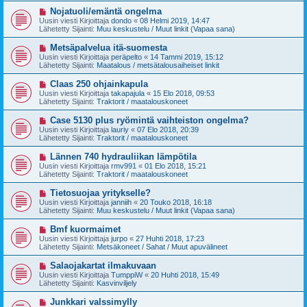
t
v
U
Nojatuoli/emäntä ongelma
i
i
u
Uusin viesti Kirjoittaja
dondo
«
08 Helmi 2019, 14:47
e
s
Lähetetty Sijainti:
Muu keskustelu / Muut linkit (Vapaa sana)
s
i
t
v
U
Metsäpalvelua itä-suomesta
i
i
u
Uusin viesti Kirjoittaja
peräpelto
«
14 Tammi 2019, 15:12
e
s
Lähetetty Sijainti:
Maatalous / metsätalousaiheiset linkit
s
i
t
v
U
Claas 250 ohjainkapula
i
i
u
Uusin viesti Kirjoittaja
takapajula
«
15 Elo 2018, 09:53
e
s
Lähetetty Sijainti:
Traktorit / maatalouskoneet
s
i
t
v
U
Case 5130 plus ryömintä vaihteiston ongelma?
i
i
u
Uusin viesti Kirjoittaja
lauriy
«
07 Elo 2018, 20:39
e
s
Lähetetty Sijainti:
Traktorit / maatalouskoneet
s
i
t
v
U
Lännen 740 hydrauliikan lämpötila
i
i
u
Uusin viesti Kirjoittaja
rmv991
«
01 Elo 2018, 15:21
e
s
Lähetetty Sijainti:
Traktorit / maatalouskoneet
s
i
t
v
U
Tietosuojaa yritykselle?
i
i
u
Uusin viesti Kirjoittaja
janniih
«
20 Touko 2018, 16:18
e
s
Lähetetty Sijainti:
Muu keskustelu / Muut linkit (Vapaa sana)
s
i
t
v
U
Bmf kuormaimet
i
i
u
Uusin viesti Kirjoittaja
jurpo
«
27 Huhti 2018, 17:23
e
s
Lähetetty Sijainti:
Metsäkoneet / Sahat / Muut apuvälineet
s
i
t
v
U
Salaojakartat ilmakuvaan
i
i
u
Uusin viesti Kirjoittaja
TumppiW
«
20 Huhti 2018, 15:49
e
s
Lähetetty Sijainti:
Kasvinviljely
s
i
t
v
U
Junkkari valssimylly
i
i