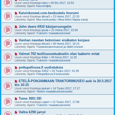
i
u
Uusin viesti Kirjoittaja
hako
«
05 Elo 2017, 15:53
e
s
Lähetetty Sijainti:
Kasvinviljely
s
i
t
v
U
Kaivinkoneet.com-keskustelu foorumi
i
i
u
Uusin viesti Kirjoittaja
tikkat3
«
23 Heinä 2017, 22:20
e
s
Lähetetty Sijainti:
Muu keskustelu / Muut linkit (Vapaa sana)
s
i
t
v
U
John deere 6910 käsijarruongelm
i
i
u
Uusin viesti Kirjoittaja
goula
«
21 Heinä 2017, 22:56
e
s
Lähetetty Sijainti:
Traktorit / maatalouskoneet
s
i
t
v
U
Vanhan navetan betonisen sisäkaton korjaus
i
i
u
Uusin viesti Kirjoittaja
tikkat3
«
06 Heinä 2017, 18:15
e
s
Lähetetty Sijainti:
Tuotantorakennukset ja niiden koneet
s
i
t
v
U
Valmet 702 teollisuusetuakselin olan laakerin mitat
i
i
u
Uusin viesti Kirjoittaja
Käfer
«
05 Kesä 2017, 11:20
e
s
Lähetetty Sijainti:
Traktorit / maatalouskoneet
s
i
t
v
U
pottupellossa.fi uudistuksia
i
i
u
Uusin viesti Kirjoittaja
S3DZ
«
20 Touko 2017, 01:39
e
s
Lähetetty Sijainti:
Pottupellossa.fi keskustelu
s
i
t
v
U
ETELÄ-POHJANMAAN TRAKTORIMUSEO auki la 20.5.2017
i
i
u
klo 10-15
e
s
Uusin viesti Kirjoittaja
s
jaskari
«
14 Touko 2017, 17:17
i
Lähetetty Sijainti:
t
Yleinen maatalouskeskustelu
v
i
i
U
Tume 3001 DD
e
u
Uusin viesti Kirjoittaja
s
Laperi
«
12 Touko 2017, 17:09
s
Lähetetty Sijainti:
t
Traktorit / maatalouskoneet
i
i
v
U
Valtra 6350 jarrut
i
u