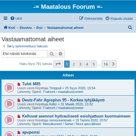
-= Maatalous Foorum =-
UKK
Rekisteröidy
Kirjaudu sisään
E
Koti
Etusivu
Etsi
Vastaamattomat aiheet
t
Vastaamattomat aiheet
s
Siirry tarkennettuun hakuun
i
Etsi
Tarkennettu haku
Sivu
1
/
16
1
2
3
4
5
16
Seuraava
Haku löysi 791 tulosta
…
Aiheet
U
Tuhti M85
u
Uusin viesti Kirjoittaja
Timppuli
«
25 Syys 2020, 15:54
s
Lähetetty Sijainti:
Traktorit / maatalouskoneet
i
v
U
Deutz-Fahr Agroplus 95 - Korkea tyhjäkäynti
i
u
Uusin viesti Kirjoittaja
Käfer
«
31 Maalis 2020, 13:32
e
s
Lähetetty Sijainti:
Traktorit / maatalouskoneet
s
i
t
v
U
Kelluvat asennot hydraulisesti esiohjattuun kuormaimeen
i
i
u
Uusin viesti Kirjoittaja
nomoreanimals
«
19 Tammi 2020, 20:57
e
s
Lähetetty Sijainti:
Metsäkoneet / Sahat / Muut apuvälineet
s
i
t
v
U
apuponsi
i
i
u