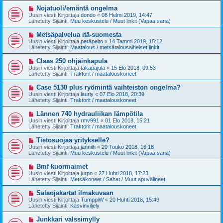
t
v
U
Nojatuoli/emäntä ongelma
i
i
u
Uusin viesti Kirjoittaja
dondo
«
08 Helmi 2019, 14:47
e
s
Lähetetty Sijainti:
Muu keskustelu / Muut linkit (Vapaa sana)
s
i
t
v
U
Metsäpalvelua itä-suomesta
i
i
u
Uusin viesti Kirjoittaja
peräpelto
«
14 Tammi 2019, 15:12
e
s
Lähetetty Sijainti:
Maatalous / metsätalousaiheiset linkit
s
i
t
v
U
Claas 250 ohjainkapula
i
i
u
Uusin viesti Kirjoittaja
takapajula
«
15 Elo 2018, 09:53
e
s
Lähetetty Sijainti:
Traktorit / maatalouskoneet
s
i
t
v
U
Case 5130 plus ryömintä vaihteiston ongelma?
i
i
u
Uusin viesti Kirjoittaja
lauriy
«
07 Elo 2018, 20:39
e
s
Lähetetty Sijainti:
Traktorit / maatalouskoneet
s
i
t
v
U
Lännen 740 hydrauliikan lämpötila
i
i
u
Uusin viesti Kirjoittaja
rmv991
«
01 Elo 2018, 15:21
e
s
Lähetetty Sijainti:
Traktorit / maatalouskoneet
s
i
t
v
U
Tietosuojaa yritykselle?
i
i
u
Uusin viesti Kirjoittaja
janniih
«
20 Touko 2018, 16:18
e
s
Lähetetty Sijainti:
Muu keskustelu / Muut linkit (Vapaa sana)
s
i
t
v
U
Bmf kuormaimet
i
i
u
Uusin viesti Kirjoittaja
jurpo
«
27 Huhti 2018, 17:23
e
s
Lähetetty Sijainti:
Metsäkoneet / Sahat / Muut apuvälineet
s
i
t
v
U
Salaojakartat ilmakuvaan
i
i
u
Uusin viesti Kirjoittaja
TumppiW
«
20 Huhti 2018, 15:49
e
s
Lähetetty Sijainti:
Kasvinviljely
s
i
t
v
U
Junkkari valssimylly
i
i