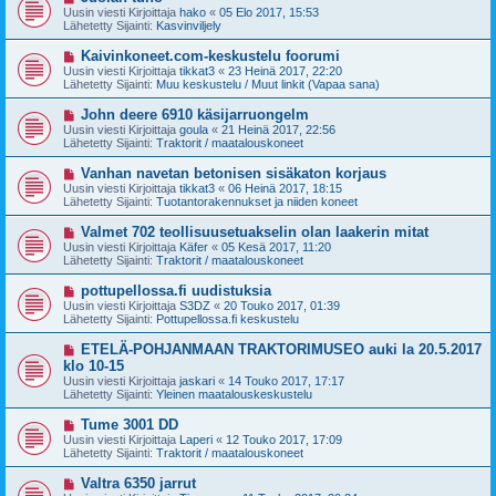
i
u
Uusin viesti Kirjoittaja
hako
«
05 Elo 2017, 15:53
e
s
Lähetetty Sijainti:
Kasvinviljely
s
i
t
v
U
Kaivinkoneet.com-keskustelu foorumi
i
i
u
Uusin viesti Kirjoittaja
tikkat3
«
23 Heinä 2017, 22:20
e
s
Lähetetty Sijainti:
Muu keskustelu / Muut linkit (Vapaa sana)
s
i
t
v
U
John deere 6910 käsijarruongelm
i
i
u
Uusin viesti Kirjoittaja
goula
«
21 Heinä 2017, 22:56
e
s
Lähetetty Sijainti:
Traktorit / maatalouskoneet
s
i
t
v
U
Vanhan navetan betonisen sisäkaton korjaus
i
i
u
Uusin viesti Kirjoittaja
tikkat3
«
06 Heinä 2017, 18:15
e
s
Lähetetty Sijainti:
Tuotantorakennukset ja niiden koneet
s
i
t
v
U
Valmet 702 teollisuusetuakselin olan laakerin mitat
i
i
u
Uusin viesti Kirjoittaja
Käfer
«
05 Kesä 2017, 11:20
e
s
Lähetetty Sijainti:
Traktorit / maatalouskoneet
s
i
t
v
U
pottupellossa.fi uudistuksia
i
i
u
Uusin viesti Kirjoittaja
S3DZ
«
20 Touko 2017, 01:39
e
s
Lähetetty Sijainti:
Pottupellossa.fi keskustelu
s
i
t
v
U
ETELÄ-POHJANMAAN TRAKTORIMUSEO auki la 20.5.2017
i
i
u
klo 10-15
e
s
Uusin viesti Kirjoittaja
s
jaskari
«
14 Touko 2017, 17:17
i
Lähetetty Sijainti:
t
Yleinen maatalouskeskustelu
v
i
i
U
Tume 3001 DD
e
u
Uusin viesti Kirjoittaja
s
Laperi
«
12 Touko 2017, 17:09
s
Lähetetty Sijainti:
t
Traktorit / maatalouskoneet
i
i
v
U
Valtra 6350 jarrut
i
u