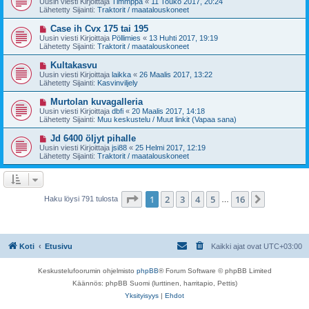
Uusin viesti Kirjoittaja
Timmppa
«
11 Touko 2017, 20:24
e
s
Lähetetty Sijainti:
Traktorit / maatalouskoneet
s
i
t
v
U
Case ih Cvx 175 tai 195
i
i
u
Uusin viesti Kirjoittaja
Pöllimies
«
13 Huhti 2017, 19:19
e
s
Lähetetty Sijainti:
Traktorit / maatalouskoneet
s
i
t
v
U
Kultakasvu
i
i
u
Uusin viesti Kirjoittaja
laikka
«
26 Maalis 2017, 13:22
e
s
Lähetetty Sijainti:
Kasvinviljely
s
i
t
v
U
Murtolan kuvagalleria
i
i
u
Uusin viesti Kirjoittaja
dbfi
«
20 Maalis 2017, 14:18
e
s
Lähetetty Sijainti:
Muu keskustelu / Muut linkit (Vapaa sana)
s
i
t
v
U
Jd 6400 öljyt pihalle
i
i
u
Uusin viesti Kirjoittaja
jsi88
«
25 Helmi 2017, 12:19
e
s
Lähetetty Sijainti:
Traktorit / maatalouskoneet
s
i
t
v
i
i
e
s
Sivu
1
/
16
1
2
3
4
5
16
Seuraava
Haku löysi 791 tulosta
…
t
i
Koti
Etusivu
Kaikki ajat ovat
UTC+03:00
Keskustelufoorumin ohjelmisto
phpBB
® Forum Software © phpBB Limited
Käännös: phpBB Suomi (lurttinen, harritapio, Pettis)
Yksityisyys
|
Ehdot