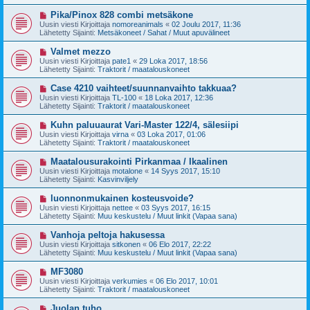
i
t
v
U
Pika/Pinox 828 combi metsäkone
i
i
u
Uusin viesti Kirjoittaja
nomoreanimals
«
02 Joulu 2017, 11:36
e
s
Lähetetty Sijainti:
Metsäkoneet / Sahat / Muut apuvälineet
s
i
t
v
U
Valmet mezzo
i
i
u
Uusin viesti Kirjoittaja
pate1
«
29 Loka 2017, 18:56
e
s
Lähetetty Sijainti:
Traktorit / maatalouskoneet
s
i
t
v
U
Case 4210 vaihteet/suunnanvaihto takkuaa?
i
i
u
Uusin viesti Kirjoittaja
TL-100
«
18 Loka 2017, 12:36
e
s
Lähetetty Sijainti:
Traktorit / maatalouskoneet
s
i
t
v
U
Kuhn paluuaurat Vari-Master 122/4, sälesiipi
i
i
u
Uusin viesti Kirjoittaja
virna
«
03 Loka 2017, 01:06
e
s
Lähetetty Sijainti:
Traktorit / maatalouskoneet
s
i
t
v
U
Maatalousurakointi Pirkanmaa / Ikaalinen
i
i
u
Uusin viesti Kirjoittaja
motalone
«
14 Syys 2017, 15:10
e
s
Lähetetty Sijainti:
Kasvinviljely
s
i
t
v
U
luonnonmukainen kosteusvoide?
i
i
u
Uusin viesti Kirjoittaja
nettee
«
03 Syys 2017, 16:15
e
s
Lähetetty Sijainti:
Muu keskustelu / Muut linkit (Vapaa sana)
s
i
t
v
U
Vanhoja peltoja hakusessa
i
i
u
Uusin viesti Kirjoittaja
sitkonen
«
06 Elo 2017, 22:22
e
s
Lähetetty Sijainti:
Muu keskustelu / Muut linkit (Vapaa sana)
s
i
t
v
U
MF3080
i
i
u
Uusin viesti Kirjoittaja
verkumies
«
06 Elo 2017, 10:01
e
s
Lähetetty Sijainti:
Traktorit / maatalouskoneet
s
i
t
v
U
Juolan tuho
i