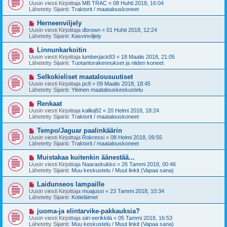
u
Uusin viesti Kirjoittaja
MB TRAC
«
08 Huhti 2018, 16:04
e
s
Lähetetty Sijainti:
Traktorit / maatalouskoneet
s
i
t
v
U
Herneenviljely
i
i
u
Uusin viesti Kirjoittaja
dbrown
«
01 Huhti 2018, 12:24
e
s
Lähetetty Sijainti:
Kasvinviljely
s
i
t
v
U
Linnunkarkoitin
i
i
u
Uusin viesti Kirjoittaja
lumberjack83
«
18 Maalis 2018, 21:05
e
s
Lähetetty Sijainti:
Tuotantorakennukset ja niiden koneet
s
i
t
v
U
Selkokieliset maatalousuutiset
i
i
u
Uusin viesti Kirjoittaja
pcfi
«
09 Maalis 2018, 18:45
e
s
Lähetetty Sijainti:
Yleinen maatalouskeskustelu
s
i
t
v
U
Renkaat
i
i
u
Uusin viesti Kirjoittaja
kallioj82
«
20 Helmi 2018, 18:24
e
s
Lähetetty Sijainti:
Traktorit / maatalouskoneet
s
i
t
v
U
Tempo/Jaguar paalinkäärin
i
i
u
Uusin viesti Kirjoittaja
Rokressi
«
08 Helmi 2018, 09:55
e
s
Lähetetty Sijainti:
Traktorit / maatalouskoneet
s
i
t
v
U
Muistakaa kuitenkin äänestää...
i
i
u
Uusin viesti Kirjoittaja
Naaraskukko
«
26 Tammi 2018, 00:46
e
s
Lähetetty Sijainti:
Muu keskustelu / Muut linkit (Vapaa sana)
s
i
t
v
U
Laidunseos lampaille
i
i
u
Uusin viesti Kirjoittaja
muajussi
«
23 Tammi 2018, 10:34
e
s
Lähetetty Sijainti:
Kotieläimet
s
i
t
v
U
juoma-ja elintarvike-pakkauksia?
i
i
u
Uusin viesti Kirjoittaja
siiri eerikkilä
«
05 Tammi 2018, 16:53
e
s
Lähetetty Sijainti:
Muu keskustelu / Muut linkit (Vapaa sana)
s