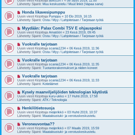
Uusin viesti Kirjoittaja
asko1977
«
08 Syys 2019, 11:00
e
s
Lähetetty Sijainti:
Muu keskustelu / Muut linkit (Vapaa sana)
s
i
t
v
U
Honda likavesipumppu
i
i
u
Uusin viesti Kirjoittaja
Pumppu
«
10 Elo 2019, 16:15
e
s
Lähetetty Sijainti:
Osta / Myy / Lahjoitetaan / Tarjotaan työtä
s
i
t
v
U
Myydään: Palax Combi TSV E ohjauspoksi
i
i
u
Uusin viesti Kirjoittaja
Amatööri
«
23 Kesä 2019, 09:45
e
s
Lähetetty Sijainti:
Osta / Myy / Lahjoitetaan / Tarjotaan työtä
s
i
t
v
U
Vuokralle tarjotaan
i
i
u
Uusin viesti Kirjoittaja
scania1234
«
06 Kesä 2019, 11:36
e
s
Lähetetty Sijainti:
Osta / Myy / Lahjoitetaan / Tarjotaan työtä
s
i
t
v
U
Vuokralle tarjotaan
i
i
u
Uusin viesti Kirjoittaja
scania1234
«
06 Kesä 2019, 11:35
e
s
Lähetetty Sijainti:
Tuotantorakennukset ja niiden koneet
s
i
t
v
U
Vuokralle tarjotaan
i
i
u
Uusin viesti Kirjoittaja
scania1234
«
06 Kesä 2019, 11:33
e
s
Lähetetty Sijainti:
Kotieläimet
s
i
t
v
U
Kysely maanviljelijöiden teknologian käytöstä
i
i
u
Uusin viesti Kirjoittaja
kuru-ukko
«
17 Huhti 2019, 17:58
e
s
Lähetetty Sijainti:
ATK / Teknologia
s
i
t
v
U
Henkilötietosuoja
i
i
u
Uusin viesti Kirjoittaja
meijerikkö
«
03 Huhti 2019, 10:37
e
s
Lähetetty Sijainti:
Maataloustuki- ja verotuskeskustelu.
s
i
t
v
U
Veroneuvontaa??
i
i
u
Uusin viesti Kirjoittaja
meijerikkö
«
07 Maalis 2019, 15:59
e
s
Lähetetty Sijainti:
Maataloustuki- ja verotuskeskustelu.
s
i