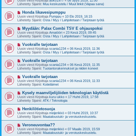
Uusin viesti Kirjoittaja
asko1977
«
08 Syys 2019, 11:00
e
s
Lähetetty Sijainti:
Muu keskustelu / Muut linkit (Vapaa sana)
s
i
t
v
U
Honda likavesipumppu
i
i
u
Uusin viesti Kirjoittaja
Pumppu
«
10 Elo 2019, 16:15
e
s
Lähetetty Sijainti:
Osta / Myy / Lahjoitetaan / Tarjotaan työtä
s
i
t
v
U
Myydään: Palax Combi TSV E ohjauspoksi
i
i
u
Uusin viesti Kirjoittaja
Amatööri
«
23 Kesä 2019, 09:45
e
s
Lähetetty Sijainti:
Osta / Myy / Lahjoitetaan / Tarjotaan työtä
s
i
t
v
U
Vuokralle tarjotaan
i
i
u
Uusin viesti Kirjoittaja
scania1234
«
06 Kesä 2019, 11:36
e
s
Lähetetty Sijainti:
Osta / Myy / Lahjoitetaan / Tarjotaan työtä
s
i
t
v
U
Vuokralle tarjotaan
i
i
u
Uusin viesti Kirjoittaja
scania1234
«
06 Kesä 2019, 11:35
e
s
Lähetetty Sijainti:
Tuotantorakennukset ja niiden koneet
s
i
t
v
U
Vuokralle tarjotaan
i
i
u
Uusin viesti Kirjoittaja
scania1234
«
06 Kesä 2019, 11:33
e
s
Lähetetty Sijainti:
Kotieläimet
s
i
t
v
U
Kysely maanviljelijöiden teknologian käytöstä
i
i
u
Uusin viesti Kirjoittaja
kuru-ukko
«
17 Huhti 2019, 17:58
e
s
Lähetetty Sijainti:
ATK / Teknologia
s
i
t
v
U
Henkilötietosuoja
i
i
u
Uusin viesti Kirjoittaja
meijerikkö
«
03 Huhti 2019, 10:37
e
s
Lähetetty Sijainti:
Maataloustuki- ja verotuskeskustelu.
s
i
t
v
U
Veroneuvontaa??
i
i
u
Uusin viesti Kirjoittaja
meijerikkö
«
07 Maalis 2019, 15:59
e
s
Lähetetty Sijainti:
Maataloustuki- ja verotuskeskustelu.
s
i