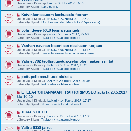
i
u
Uusin viesti Kirjoittaja
hako
«
05 Elo 2017, 15:53
e
s
Lähetetty Sijainti:
Kasvinviljely
s
i
t
v
U
Kaivinkoneet.com-keskustelu foorumi
i
i
u
Uusin viesti Kirjoittaja
tikkat3
«
23 Heinä 2017, 22:20
e
s
Lähetetty Sijainti:
Muu keskustelu / Muut linkit (Vapaa sana)
s
i
t
v
U
John deere 6910 käsijarruongelm
i
i
u
Uusin viesti Kirjoittaja
goula
«
21 Heinä 2017, 22:56
e
s
Lähetetty Sijainti:
Traktorit / maatalouskoneet
s
i
t
v
U
Vanhan navetan betonisen sisäkaton korjaus
i
i
u
Uusin viesti Kirjoittaja
tikkat3
«
06 Heinä 2017, 18:15
e
s
Lähetetty Sijainti:
Tuotantorakennukset ja niiden koneet
s
i
t
v
U
Valmet 702 teollisuusetuakselin olan laakerin mitat
i
i
u
Uusin viesti Kirjoittaja
Käfer
«
05 Kesä 2017, 11:20
e
s
Lähetetty Sijainti:
Traktorit / maatalouskoneet
s
i
t
v
U
pottupellossa.fi uudistuksia
i
i
u
Uusin viesti Kirjoittaja
S3DZ
«
20 Touko 2017, 01:39
e
s
Lähetetty Sijainti:
Pottupellossa.fi keskustelu
s
i
t
v
U
ETELÄ-POHJANMAAN TRAKTORIMUSEO auki la 20.5.2017
i
i
u
klo 10-15
e
s
Uusin viesti Kirjoittaja
s
jaskari
«
14 Touko 2017, 17:17
i
Lähetetty Sijainti:
t
Yleinen maatalouskeskustelu
v
i
i
U
Tume 3001 DD
e
u
Uusin viesti Kirjoittaja
s
Laperi
«
12 Touko 2017, 17:09
s
Lähetetty Sijainti:
t
Traktorit / maatalouskoneet
i
i
v
U
Valtra 6350 jarrut
i
u