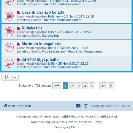
Uusin viesti Kirjoittaja
Timmppa
«
11 Touko 2017, 20:24
e
s
Lähetetty Sijainti:
Traktorit / maatalouskoneet
s
i
t
v
U
Case ih Cvx 175 tai 195
i
i
u
Uusin viesti Kirjoittaja
Pöllimies
«
13 Huhti 2017, 19:19
e
s
Lähetetty Sijainti:
Traktorit / maatalouskoneet
s
i
t
v
U
Kultakasvu
i
i
u
Uusin viesti Kirjoittaja
laikka
«
26 Maalis 2017, 13:22
e
s
Lähetetty Sijainti:
Kasvinviljely
s
i
t
v
U
Murtolan kuvagalleria
i
i
u
Uusin viesti Kirjoittaja
dbfi
«
20 Maalis 2017, 14:18
e
s
Lähetetty Sijainti:
Muu keskustelu / Muut linkit (Vapaa sana)
s
i
t
v
U
Jd 6400 öljyt pihalle
i
i
u
Uusin viesti Kirjoittaja
jsi88
«
25 Helmi 2017, 12:19
e
s
Lähetetty Sijainti:
Traktorit / maatalouskoneet
s
i
t
v
i
i
e
s
Sivu
1
/
16
1
2
3
4
5
16
Seuraava
Haku löysi 791 tulosta
…
t
i
Koti
Etusivu
Kaikki ajat ovat
UTC+03:00
Keskustelufoorumin ohjelmisto
phpBB
® Forum Software © phpBB Limited
Käännös: phpBB Suomi (lurttinen, harritapio, Pettis)
Yksityisyys
|
Ehdot