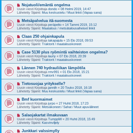
t
v
U
Nojatuoli/emäntä ongelma
i
i
u
Uusin viesti Kirjoittaja
dondo
«
08 Helmi 2019, 14:47
e
s
Lähetetty Sijainti:
Muu keskustelu / Muut linkit (Vapaa sana)
s
i
t
v
U
Metsäpalvelua itä-suomesta
i
i
u
Uusin viesti Kirjoittaja
peräpelto
«
14 Tammi 2019, 15:12
e
s
Lähetetty Sijainti:
Maatalous / metsätalousaiheiset linkit
s
i
t
v
U
Claas 250 ohjainkapula
i
i
u
Uusin viesti Kirjoittaja
takapajula
«
15 Elo 2018, 09:53
e
s
Lähetetty Sijainti:
Traktorit / maatalouskoneet
s
i
t
v
U
Case 5130 plus ryömintä vaihteiston ongelma?
i
i
u
Uusin viesti Kirjoittaja
lauriy
«
07 Elo 2018, 20:39
e
s
Lähetetty Sijainti:
Traktorit / maatalouskoneet
s
i
t
v
U
Lännen 740 hydrauliikan lämpötila
i
i
u
Uusin viesti Kirjoittaja
rmv991
«
01 Elo 2018, 15:21
e
s
Lähetetty Sijainti:
Traktorit / maatalouskoneet
s
i
t
v
U
Tietosuojaa yritykselle?
i
i
u
Uusin viesti Kirjoittaja
janniih
«
20 Touko 2018, 16:18
e
s
Lähetetty Sijainti:
Muu keskustelu / Muut linkit (Vapaa sana)
s
i
t
v
U
Bmf kuormaimet
i
i
u
Uusin viesti Kirjoittaja
jurpo
«
27 Huhti 2018, 17:23
e
s
Lähetetty Sijainti:
Metsäkoneet / Sahat / Muut apuvälineet
s
i
t
v
U
Salaojakartat ilmakuvaan
i
i
u
Uusin viesti Kirjoittaja
TumppiW
«
20 Huhti 2018, 15:49
e
s
Lähetetty Sijainti:
Kasvinviljely
s
i
t
v
U
Junkkari valssimylly
i
i