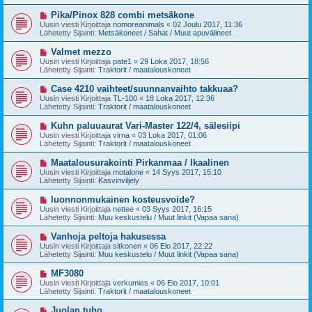
i
t
v
U
Pika/Pinox 828 combi metsäkone
i
i
u
Uusin viesti Kirjoittaja
nomoreanimals
«
02 Joulu 2017, 11:36
e
s
Lähetetty Sijainti:
Metsäkoneet / Sahat / Muut apuvälineet
s
i
t
v
U
Valmet mezzo
i
i
u
Uusin viesti Kirjoittaja
pate1
«
29 Loka 2017, 18:56
e
s
Lähetetty Sijainti:
Traktorit / maatalouskoneet
s
i
t
v
U
Case 4210 vaihteet/suunnanvaihto takkuaa?
i
i
u
Uusin viesti Kirjoittaja
TL-100
«
18 Loka 2017, 12:36
e
s
Lähetetty Sijainti:
Traktorit / maatalouskoneet
s
i
t
v
U
Kuhn paluuaurat Vari-Master 122/4, sälesiipi
i
i
u
Uusin viesti Kirjoittaja
virna
«
03 Loka 2017, 01:06
e
s
Lähetetty Sijainti:
Traktorit / maatalouskoneet
s
i
t
v
U
Maatalousurakointi Pirkanmaa / Ikaalinen
i
i
u
Uusin viesti Kirjoittaja
motalone
«
14 Syys 2017, 15:10
e
s
Lähetetty Sijainti:
Kasvinviljely
s
i
t
v
U
luonnonmukainen kosteusvoide?
i
i
u
Uusin viesti Kirjoittaja
nettee
«
03 Syys 2017, 16:15
e
s
Lähetetty Sijainti:
Muu keskustelu / Muut linkit (Vapaa sana)
s
i
t
v
U
Vanhoja peltoja hakusessa
i
i
u
Uusin viesti Kirjoittaja
sitkonen
«
06 Elo 2017, 22:22
e
s
Lähetetty Sijainti:
Muu keskustelu / Muut linkit (Vapaa sana)
s
i
t
v
U
MF3080
i
i
u
Uusin viesti Kirjoittaja
verkumies
«
06 Elo 2017, 10:01
e
s
Lähetetty Sijainti:
Traktorit / maatalouskoneet
s
i
t
v
U
Juolan tuho
i