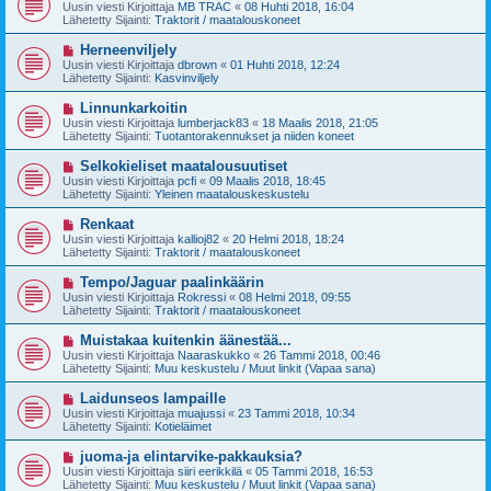
u
Uusin viesti Kirjoittaja
MB TRAC
«
08 Huhti 2018, 16:04
e
s
Lähetetty Sijainti:
Traktorit / maatalouskoneet
s
i
t
v
U
Herneenviljely
i
i
u
Uusin viesti Kirjoittaja
dbrown
«
01 Huhti 2018, 12:24
e
s
Lähetetty Sijainti:
Kasvinviljely
s
i
t
v
U
Linnunkarkoitin
i
i
u
Uusin viesti Kirjoittaja
lumberjack83
«
18 Maalis 2018, 21:05
e
s
Lähetetty Sijainti:
Tuotantorakennukset ja niiden koneet
s
i
t
v
U
Selkokieliset maatalousuutiset
i
i
u
Uusin viesti Kirjoittaja
pcfi
«
09 Maalis 2018, 18:45
e
s
Lähetetty Sijainti:
Yleinen maatalouskeskustelu
s
i
t
v
U
Renkaat
i
i
u
Uusin viesti Kirjoittaja
kallioj82
«
20 Helmi 2018, 18:24
e
s
Lähetetty Sijainti:
Traktorit / maatalouskoneet
s
i
t
v
U
Tempo/Jaguar paalinkäärin
i
i
u
Uusin viesti Kirjoittaja
Rokressi
«
08 Helmi 2018, 09:55
e
s
Lähetetty Sijainti:
Traktorit / maatalouskoneet
s
i
t
v
U
Muistakaa kuitenkin äänestää...
i
i
u
Uusin viesti Kirjoittaja
Naaraskukko
«
26 Tammi 2018, 00:46
e
s
Lähetetty Sijainti:
Muu keskustelu / Muut linkit (Vapaa sana)
s
i
t
v
U
Laidunseos lampaille
i
i
u
Uusin viesti Kirjoittaja
muajussi
«
23 Tammi 2018, 10:34
e
s
Lähetetty Sijainti:
Kotieläimet
s
i
t
v
U
juoma-ja elintarvike-pakkauksia?
i
i
u
Uusin viesti Kirjoittaja
siiri eerikkilä
«
05 Tammi 2018, 16:53
e
s
Lähetetty Sijainti:
Muu keskustelu / Muut linkit (Vapaa sana)
s