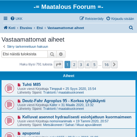
-= Maatalous Foorum =-
UKK
Rekisteröidy
Kirjaudu sisään
E
Koti
Etusivu
Etsi
Vastaamattomat aiheet
t
Vastaamattomat aiheet
s
Siirry tarkennettuun hakuun
i
Etsi
Tarkennettu haku
Sivu
1
/
16
1
2
3
4
5
16
Seuraava
Haku löysi 791 tulosta
…
Aiheet
U
Tuhti M85
u
Uusin viesti Kirjoittaja
Timppuli
«
25 Syys 2020, 15:54
s
Lähetetty Sijainti:
Traktorit / maatalouskoneet
i
v
U
Deutz-Fahr Agroplus 95 - Korkea tyhjäkäynti
i
u
Uusin viesti Kirjoittaja
Käfer
«
31 Maalis 2020, 13:32
e
s
Lähetetty Sijainti:
Traktorit / maatalouskoneet
s
i
t
v
U
Kelluvat asennot hydraulisesti esiohjattuun kuormaimeen
i
i
u
Uusin viesti Kirjoittaja
nomoreanimals
«
19 Tammi 2020, 20:57
e
s
Lähetetty Sijainti:
Metsäkoneet / Sahat / Muut apuvälineet
s
i
t
v
U
apuponsi
i
i
u