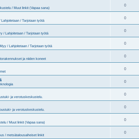
0
ustelu / Muut linkit (Vapaa sana)
0
 Lahjoitetaan / Tarjotaan työtä
0
y / Lahjoitetaan / Tarjotaan työtä
0
Myy / Lahjoitetaan / Tarjotaan työtä
0
torakennukset ja niiden koneet
0
imet
ä
0
eknologia
0
stuki- ja verotuskeskustelu.
0
oustuki- ja verotuskeskustelu.
0
elu / Muut linkit (Vapaa sana)
0
us / metsätalousaiheiset linkit