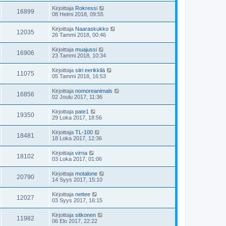
Kirjoittaja
Rokressi
16899
08 Helmi 2018, 09:55
Kirjoittaja
Naaraskukko
12035
26 Tammi 2018, 00:46
Kirjoittaja
muajussi
16906
23 Tammi 2018, 10:34
Kirjoittaja
siiri eerikkilä
11075
05 Tammi 2018, 16:53
Kirjoittaja
nomoreanimals
16856
02 Joulu 2017, 11:36
Kirjoittaja
pate1
19350
29 Loka 2017, 18:56
Kirjoittaja
TL-100
18481
18 Loka 2017, 12:36
Kirjoittaja
virna
18102
03 Loka 2017, 01:06
Kirjoittaja
motalone
20790
14 Syys 2017, 15:10
Kirjoittaja
nettee
12027
03 Syys 2017, 16:15
Kirjoittaja
sitkonen
11982
06 Elo 2017, 22:22