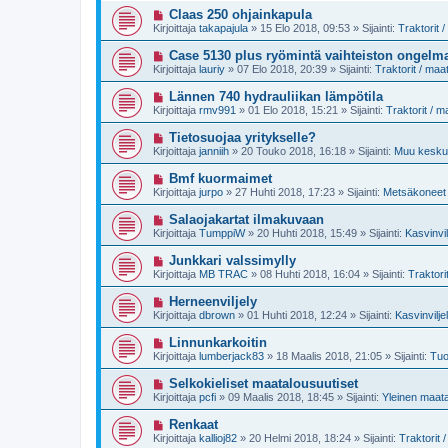
e
i
U
Claas 250 ohjainkapula
s
v
u
t
Kirjoittaja
takapajula
»
15 Elo 2018, 09:53
» Sijainti:
Traktorit 
i
s
i
e
i
U
Case 5130 plus ryömintä vaihteiston ongelm
s
v
u
t
Kirjoittaja
lauriy
»
07 Elo 2018, 20:39
» Sijainti:
Traktorit / ma
i
s
i
e
i
U
Lännen 740 hydrauliikan lämpötila
s
v
u
t
Kirjoittaja
rmv991
»
01 Elo 2018, 15:21
» Sijainti:
Traktorit / 
i
s
i
e
i
U
Tietosuojaa yritykselle?
s
v
u
t
Kirjoittaja
janniih
»
20 Touko 2018, 16:18
» Sijainti:
Muu keskus
i
s
i
e
i
U
Bmf kuormaimet
s
v
u
t
Kirjoittaja
jurpo
»
27 Huhti 2018, 17:23
» Sijainti:
Metsäkoneet 
i
s
i
e
i
U
Salaojakartat ilmakuvaan
s
v
u
t
Kirjoittaja
TumppiW
»
20 Huhti 2018, 15:49
» Sijainti:
Kasvinvil
i
s
i
e
i
U
Junkkari valssimylly
s
v
u
t
Kirjoittaja
MB TRAC
»
08 Huhti 2018, 16:04
» Sijainti:
Traktori
i
s
i
e
i
U
Herneenviljely
s
v
u
t
Kirjoittaja
dbrown
»
01 Huhti 2018, 12:24
» Sijainti:
Kasvinvilje
i
s
i
e
i
U
Linnunkarkoitin
s
v
u
t
Kirjoittaja
lumberjack83
»
18 Maalis 2018, 21:05
» Sijainti:
Tuo
i
s
i
e
i
U
Selkokieliset maatalousuutiset
s
v
u
t
Kirjoittaja
pcfi
»
09 Maalis 2018, 18:45
» Sijainti:
Yleinen maat
i
s
i
e
i
U
Renkaat
s
v
u
t
Kirjoittaja
kallioj82
»
20 Helmi 2018, 18:24
» Sijainti:
Traktorit
i
s