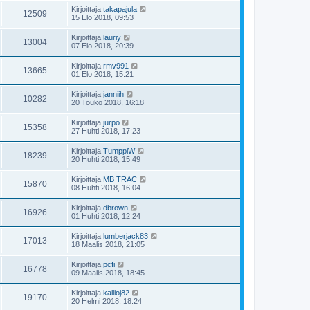
Kirjoittaja
takapajula
12509
15 Elo 2018, 09:53
Kirjoittaja
lauriy
13004
07 Elo 2018, 20:39
Kirjoittaja
rmv991
13665
01 Elo 2018, 15:21
Kirjoittaja
janniih
10282
20 Touko 2018, 16:18
Kirjoittaja
jurpo
15358
27 Huhti 2018, 17:23
Kirjoittaja
TumppiW
18239
20 Huhti 2018, 15:49
Kirjoittaja
MB TRAC
15870
08 Huhti 2018, 16:04
Kirjoittaja
dbrown
16926
01 Huhti 2018, 12:24
Kirjoittaja
lumberjack83
17013
18 Maalis 2018, 21:05
Kirjoittaja
pcfi
16778
09 Maalis 2018, 18:45
Kirjoittaja
kallioj82
19170
20 Helmi 2018, 18:24