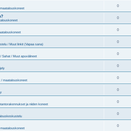
0
/ maatalouskoneet
a?
0
atalouskoneet
0
maatalouskoneet
0
telu / Muut linkit (Vapaa sana)
0
/ Sahat / Muut apuvälineet
0
jely
0
t / maatalouskoneet
0
ly
0
tantorakennukset ja niiden koneet
0
alouskeskustelu
0
 / maatalouskoneet