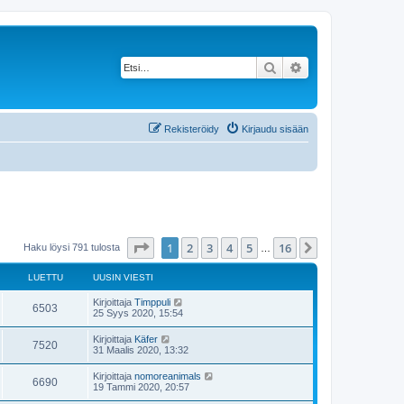
Etsi
Tarkennettu haku
Rekisteröidy
Kirjaudu sisään
Sivu
1
/
16
1
2
3
4
5
16
Seuraava
Haku löysi 791 tulosta
…
LUETTU
UUSIN VIESTI
Kirjoittaja
Timppuli
6503
25 Syys 2020, 15:54
Kirjoittaja
Käfer
7520
31 Maalis 2020, 13:32
Kirjoittaja
nomoreanimals
6690
19 Tammi 2020, 20:57