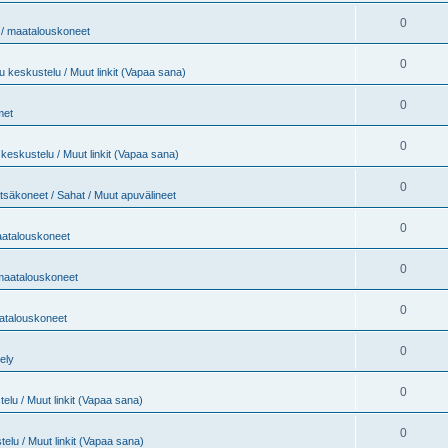
0
t / maatalouskoneet
0
 keskustelu / Muut linkit (Vapaa sana)
0
met
0
keskustelu / Muut linkit (Vapaa sana)
0
tsäkoneet / Sahat / Muut apuvälineet
0
maatalouskoneet
0
 maatalouskoneet
0
aatalouskoneet
0
jely
0
elu / Muut linkit (Vapaa sana)
0
elu / Muut linkit (Vapaa sana)