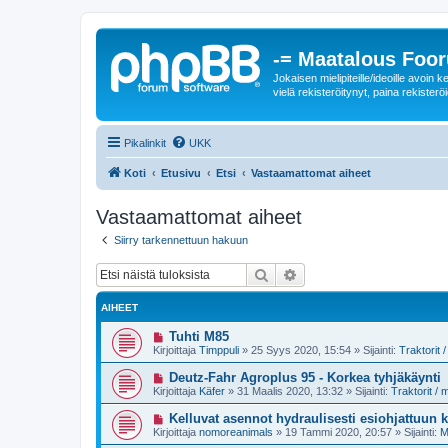
-= Maatalous Foo
Jokaisen mielipiteille/ideoille avoi
vielä rekisteröitynyt, paina rekisteröi
Pikalinkit
UKK
Koti
Etusivu
Etsi
Vastaamattomat aiheet
Vastaamattomat aiheet
Siirry tarkennettuun hakuun
Etsi
Tarkennettu haku
AIHEET
U
Tuhti M85
u
Kirjoittaja
Timppuli
»
25 Syys 2020, 15:54
» Sijainti:
Traktorit
s
i
U
Deutz-Fahr Agroplus 95 - Korkea tyhjäkäynti
v
u
Kirjoittaja
Käfer
»
31 Maalis 2020, 13:32
» Sijainti:
Traktorit /
i
s
e
i
U
Kelluvat asennot hydraulisesti esiohjattuun
s
v
u
t
Kirjoittaja
nomoreanimals
»
19 Tammi 2020, 20:57
» Sijainti:
M
i
s
i
e