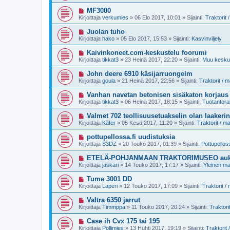
s
i
e
i
U
MF3080
s
v
u
t
Kirjoittaja
verkumies
»
06 Elo 2017, 10:01
» Sijainti:
Traktorit
i
s
i
e
i
U
Juolan tuho
s
v
u
t
Kirjoittaja
hako
»
05 Elo 2017, 15:53
» Sijainti:
Kasvinviljely
i
s
i
e
i
U
Kaivinkoneet.com-keskustelu foorumi
s
v
u
t
Kirjoittaja
tikkat3
»
23 Heinä 2017, 22:20
» Sijainti:
Muu keskus
i
s
i
e
i
U
John deere 6910 käsijarruongelm
s
v
u
t
Kirjoittaja
goula
»
21 Heinä 2017, 22:56
» Sijainti:
Traktorit / 
i
s
i
e
i
U
Vanhan navetan betonisen sisäkaton korjaus
s
v
u
t
Kirjoittaja
tikkat3
»
06 Heinä 2017, 18:15
» Sijainti:
Tuotantora
i
s
i
e
i
U
Valmet 702 teollisuusetuakselin olan laakerin
s
v
u
t
Kirjoittaja
Käfer
»
05 Kesä 2017, 11:20
» Sijainti:
Traktorit / 
i
s
i
e
i
U
pottupellossa.fi uudistuksia
s
v
u
t
Kirjoittaja
S3DZ
»
20 Touko 2017, 01:39
» Sijainti:
Pottupellos
i
s
i
e
i
U
ETELÄ-POHJANMAAN TRAKTORIMUSEO auki la
s
v
u
t
Kirjoittaja
jaskari
»
14 Touko 2017, 17:17
» Sijainti:
Yleinen m
i
s
i
e
i
U
Tume 3001 DD
s
v
u
t
Kirjoittaja
Laperi
»
12 Touko 2017, 17:09
» Sijainti:
Traktorit 
i
s
i
e
i
U
Valtra 6350 jarrut
s
v
u
t
Kirjoittaja
Timmppa
»
11 Touko 2017, 20:24
» Sijainti:
Traktori
i
s
i
e
i
U
Case ih Cvx 175 tai 195
s
v
u
t
Kirjoittaja
Pöllimies
»
13 Huhti 2017, 19:19
» Sijainti:
Traktorit
i