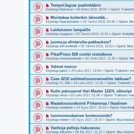
i
e
i
U
Tempo/Jaguar paalinkäärin
s
v
u
t
Kirjoittaja
Rokressi
»
08 Helmi 2018, 09:55
» Sijainti:
Traktori
i
s
i
e
i
U
Muistakaa kuitenkin äänestää...
s
v
u
t
Kirjoittaja
Naaraskukko
»
26 Tammi 2018, 00:46
» Sijainti:
Muu
i
s
i
e
i
U
Laidunseos lampaille
s
v
u
t
Kirjoittaja
muajussi
»
23 Tammi 2018, 10:34
» Sijainti:
Kotieläi
i
s
i
e
i
U
juoma-ja elintarvike-pakkauksia?
s
v
u
t
Kirjoittaja
siiri eerikkilä
»
05 Tammi 2018, 16:53
» Sijainti:
Muu 
i
s
i
e
i
U
Pika/Pinox 828 combi metsäkone
s
v
u
t
Kirjoittaja
nomoreanimals
»
02 Joulu 2017, 11:36
» Sijainti:
Me
i
s
i
e
i
U
Valmet mezzo
s
v
u
t
Kirjoittaja
pate1
»
29 Loka 2017, 18:56
» Sijainti:
Traktorit / 
i
s
i
e
i
U
Case 4210 vaihteet/suunnanvaihto takkuaa?
s
v
u
t
Kirjoittaja
TL-100
»
18 Loka 2017, 12:36
» Sijainti:
Traktorit /
i
s
i
e
i
U
Kuhn paluuaurat Vari-Master 122/4, sälesiipi
s
v
u
t
Kirjoittaja
virna
»
03 Loka 2017, 01:06
» Sijainti:
Traktorit / m
i
s
i
e
i
U
Maatalousurakointi Pirkanmaa / Ikaalinen
s
v
u
t
Kirjoittaja
motalone
»
14 Syys 2017, 15:10
» Sijainti:
Kasvinvil
i
s
i
e
i
U
luonnonmukainen kosteusvoide?
s
v
u
t
Kirjoittaja
nettee
»
03 Syys 2017, 16:15
» Sijainti:
Muu keskust
i
s
i
e
i
U
Vanhoja peltoja hakusessa
s
v
u
t
Kirjoittaja
sitkonen
»
06 Elo 2017, 22:22
» Sijainti:
Muu keskust
i