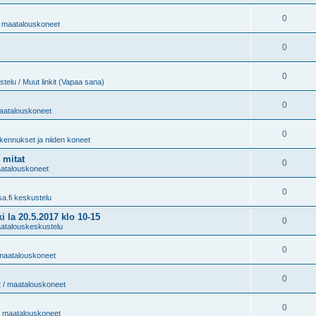
0
 / maatalouskoneet
0
0
telu / Muut linkit (Vapaa sana)
0
maatalouskoneet
0
kennukset ja niiden koneet
 mitat
0
maatalouskoneet
0
sa.fi keskustelu
 20.5.2017 klo 10-15
0
aatalouskeskustelu
0
/ maatalouskoneet
0
t / maatalouskoneet
0
 / maatalouskoneet