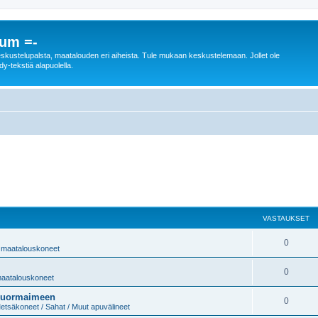
rum =-
n keskustelupalsta, maatalouden eri aiheista. Tule mukaan keskustelemaan. Jollet ole
dy-tekstiä alapuolella.
VASTAUKSET
0
 / maatalouskoneet
0
 maatalouskoneet
 kuormaimeen
0
etsäkoneet / Sahat / Muut apuvälineet