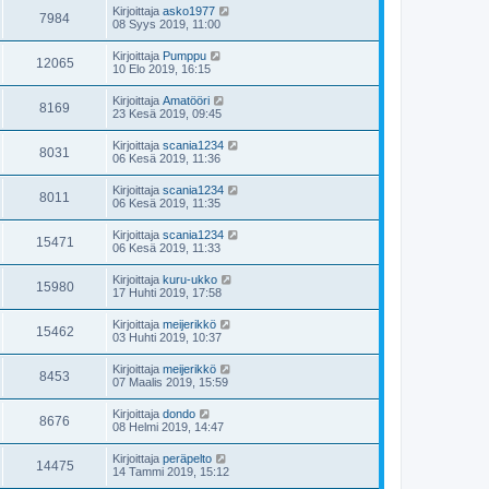
Kirjoittaja
asko1977
7984
08 Syys 2019, 11:00
Kirjoittaja
Pumppu
12065
10 Elo 2019, 16:15
Kirjoittaja
Amatööri
8169
23 Kesä 2019, 09:45
Kirjoittaja
scania1234
8031
06 Kesä 2019, 11:36
Kirjoittaja
scania1234
8011
06 Kesä 2019, 11:35
Kirjoittaja
scania1234
15471
06 Kesä 2019, 11:33
Kirjoittaja
kuru-ukko
15980
17 Huhti 2019, 17:58
Kirjoittaja
meijerikkö
15462
03 Huhti 2019, 10:37
Kirjoittaja
meijerikkö
8453
07 Maalis 2019, 15:59
Kirjoittaja
dondo
8676
08 Helmi 2019, 14:47
Kirjoittaja
peräpelto
14475
14 Tammi 2019, 15:12