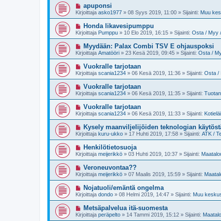
i
U
apuponsi
s
v
u
t
Kirjoittaja
asko1977
»
08 Syys 2019, 11:00
» Sijainti:
Muu kesk
i
s
i
e
i
U
Honda likavesipumppu
s
v
u
t
Kirjoittaja
Pumppu
»
10 Elo 2019, 16:15
» Sijainti:
Osta / Myy /
i
s
i
e
i
U
Myydään: Palax Combi TSV E ohjauspoksi
s
v
u
t
Kirjoittaja
Amatööri
»
23 Kesä 2019, 09:45
» Sijainti:
Osta / My
i
s
i
e
i
U
Vuokralle tarjotaan
s
v
u
t
Kirjoittaja
scania1234
»
06 Kesä 2019, 11:36
» Sijainti:
Osta / 
i
s
i
e
i
U
Vuokralle tarjotaan
s
v
u
t
Kirjoittaja
scania1234
»
06 Kesä 2019, 11:35
» Sijainti:
Tuotan
i
s
i
e
i
U
Vuokralle tarjotaan
s
v
u
t
Kirjoittaja
scania1234
»
06 Kesä 2019, 11:33
» Sijainti:
Kotielä
i
s
i
e
i
U
Kysely maanviljelijöiden teknologian käytöst
s
v
u
t
Kirjoittaja
kuru-ukko
»
17 Huhti 2019, 17:58
» Sijainti:
ATK / T
i
s
i
e
i
U
Henkilötietosuoja
s
v
u
t
Kirjoittaja
meijerikkö
»
03 Huhti 2019, 10:37
» Sijainti:
Maatalou
i
s
i
e
i
U
Veroneuvontaa??
s
v
u
t
Kirjoittaja
meijerikkö
»
07 Maalis 2019, 15:59
» Sijainti:
Maatal
i
s
i
e
i
U
Nojatuoli/emäntä ongelma
s
v
u
t
Kirjoittaja
dondo
»
08 Helmi 2019, 14:47
» Sijainti:
Muu keskust
i
s
i
e
i
U
Metsäpalvelua itä-suomesta
s
v
u
t
Kirjoittaja
peräpelto
»
14 Tammi 2019, 15:12
» Sijainti:
Maatalo
i
s
i