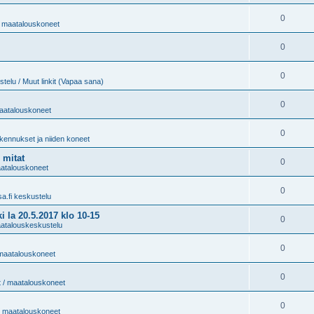
0
 / maatalouskoneet
0
0
telu / Muut linkit (Vapaa sana)
0
maatalouskoneet
0
kennukset ja niiden koneet
 mitat
0
maatalouskoneet
0
sa.fi keskustelu
 20.5.2017 klo 10-15
0
aatalouskeskustelu
0
/ maatalouskoneet
0
t / maatalouskoneet
0
 / maatalouskoneet