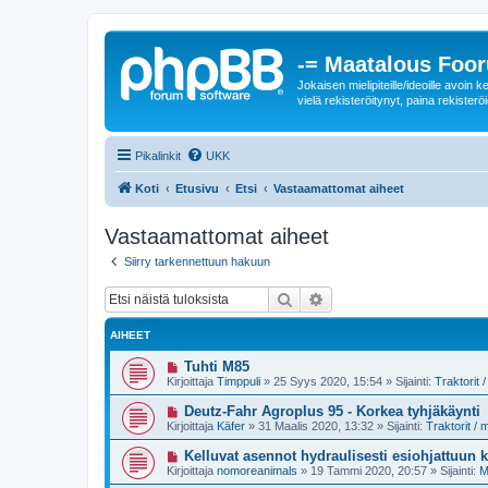
-= Maatalous Foo
Jokaisen mielipiteille/ideoille avoi
vielä rekisteröitynyt, paina rekisteröi
Pikalinkit
UKK
Koti
Etusivu
Etsi
Vastaamattomat aiheet
Vastaamattomat aiheet
Siirry tarkennettuun hakuun
Etsi
Tarkennettu haku
AIHEET
U
Tuhti M85
u
Kirjoittaja
Timppuli
»
25 Syys 2020, 15:54
» Sijainti:
Traktorit
s
i
U
Deutz-Fahr Agroplus 95 - Korkea tyhjäkäynti
v
u
Kirjoittaja
Käfer
»
31 Maalis 2020, 13:32
» Sijainti:
Traktorit /
i
s
e
i
U
Kelluvat asennot hydraulisesti esiohjattuun
s
v
u
t
Kirjoittaja
nomoreanimals
»
19 Tammi 2020, 20:57
» Sijainti:
M
i
s
i
e