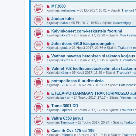
s
i
e
i
U
MF3080
s
v
u
t
Kirjoittaja
verkumies
»
06 Elo 2017, 10:01
» Sijainti:
Traktorit
i
s
i
e
i
U
Juolan tuho
s
v
u
t
Kirjoittaja
hako
»
05 Elo 2017, 15:53
» Sijainti:
Kasvinviljely
i
s
i
e
i
U
Kaivinkoneet.com-keskustelu foorumi
s
v
u
t
Kirjoittaja
tikkat3
»
23 Heinä 2017, 22:20
» Sijainti:
Muu keskus
i
s
i
e
i
U
John deere 6910 käsijarruongelm
s
v
u
t
Kirjoittaja
goula
»
21 Heinä 2017, 22:56
» Sijainti:
Traktorit / 
i
s
i
e
i
U
Vanhan navetan betonisen sisäkaton korjaus
s
v
u
t
Kirjoittaja
tikkat3
»
06 Heinä 2017, 18:15
» Sijainti:
Tuotantora
i
s
i
e
i
U
Valmet 702 teollisuusetuakselin olan laakerin
s
v
u
t
Kirjoittaja
Käfer
»
05 Kesä 2017, 11:20
» Sijainti:
Traktorit / 
i
s
i
e
i
U
pottupellossa.fi uudistuksia
s
v
u
t
Kirjoittaja
S3DZ
»
20 Touko 2017, 01:39
» Sijainti:
Pottupellos
i
s
i
e
i
U
ETELÄ-POHJANMAAN TRAKTORIMUSEO auki la
s
v
u
t
Kirjoittaja
jaskari
»
14 Touko 2017, 17:17
» Sijainti:
Yleinen m
i
s
i
e
i
U
Tume 3001 DD
s
v
u
t
Kirjoittaja
Laperi
»
12 Touko 2017, 17:09
» Sijainti:
Traktorit 
i
s
i
e
i
U
Valtra 6350 jarrut
s
v
u
t
Kirjoittaja
Timmppa
»
11 Touko 2017, 20:24
» Sijainti:
Traktori
i
s
i
e
i
U
Case ih Cvx 175 tai 195
s
v
u
t
Kirjoittaja
Pöllimies
»
13 Huhti 2017, 19:19
» Sijainti:
Traktorit
i