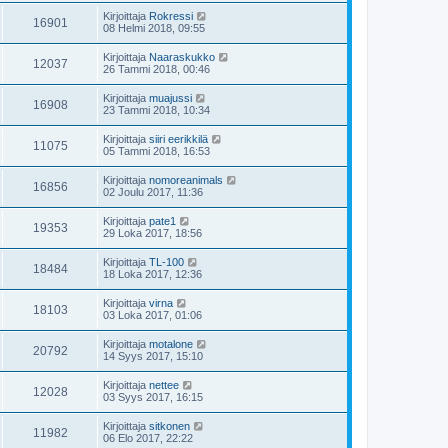
Kirjoittaja
Rokressi
16901
08 Helmi 2018, 09:55
Kirjoittaja
Naaraskukko
12037
26 Tammi 2018, 00:46
Kirjoittaja
muajussi
16908
23 Tammi 2018, 10:34
Kirjoittaja
siiri eerikkilä
11075
05 Tammi 2018, 16:53
Kirjoittaja
nomoreanimals
16856
02 Joulu 2017, 11:36
Kirjoittaja
pate1
19353
29 Loka 2017, 18:56
Kirjoittaja
TL-100
18484
18 Loka 2017, 12:36
Kirjoittaja
virna
18103
03 Loka 2017, 01:06
Kirjoittaja
motalone
20792
14 Syys 2017, 15:10
Kirjoittaja
nettee
12028
03 Syys 2017, 16:15
Kirjoittaja
sitkonen
11982
06 Elo 2017, 22:22