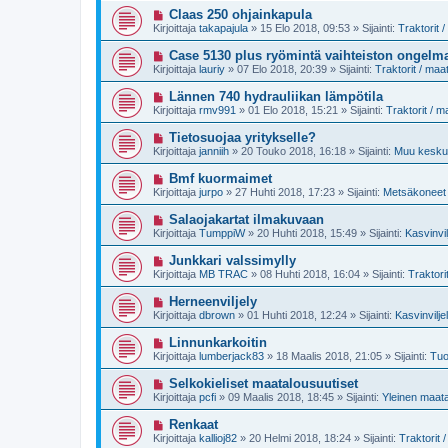
e
i
U
Claas 250 ohjainkapula
s
v
u
t
Kirjoittaja
takapajula
»
15 Elo 2018, 09:53
» Sijainti:
Traktorit 
i
s
i
e
i
U
Case 5130 plus ryömintä vaihteiston ongelm
s
v
u
t
Kirjoittaja
lauriy
»
07 Elo 2018, 20:39
» Sijainti:
Traktorit / ma
i
s
i
e
i
U
Lännen 740 hydrauliikan lämpötila
s
v
u
t
Kirjoittaja
rmv991
»
01 Elo 2018, 15:21
» Sijainti:
Traktorit / 
i
s
i
e
i
U
Tietosuojaa yritykselle?
s
v
u
t
Kirjoittaja
janniih
»
20 Touko 2018, 16:18
» Sijainti:
Muu keskus
i
s
i
e
i
U
Bmf kuormaimet
s
v
u
t
Kirjoittaja
jurpo
»
27 Huhti 2018, 17:23
» Sijainti:
Metsäkoneet 
i
s
i
e
i
U
Salaojakartat ilmakuvaan
s
v
u
t
Kirjoittaja
TumppiW
»
20 Huhti 2018, 15:49
» Sijainti:
Kasvinvil
i
s
i
e
i
U
Junkkari valssimylly
s
v
u
t
Kirjoittaja
MB TRAC
»
08 Huhti 2018, 16:04
» Sijainti:
Traktori
i
s
i
e
i
U
Herneenviljely
s
v
u
t
Kirjoittaja
dbrown
»
01 Huhti 2018, 12:24
» Sijainti:
Kasvinvilje
i
s
i
e
i
U
Linnunkarkoitin
s
v
u
t
Kirjoittaja
lumberjack83
»
18 Maalis 2018, 21:05
» Sijainti:
Tuo
i
s
i
e
i
U
Selkokieliset maatalousuutiset
s
v
u
t
Kirjoittaja
pcfi
»
09 Maalis 2018, 18:45
» Sijainti:
Yleinen maat
i
s
i
e
i
U
Renkaat
s
v
u
t
Kirjoittaja
kallioj82
»
20 Helmi 2018, 18:24
» Sijainti:
Traktorit
i
s