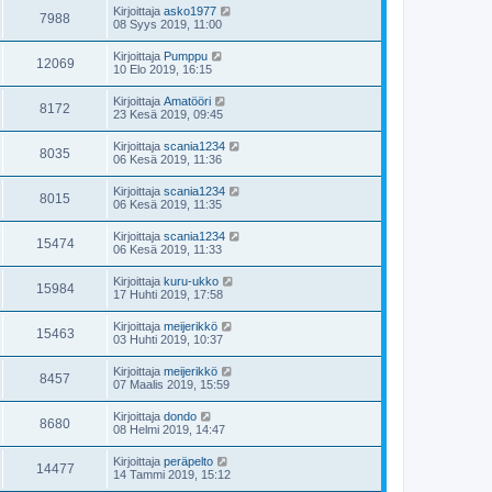
Kirjoittaja
asko1977
7988
08 Syys 2019, 11:00
Kirjoittaja
Pumppu
12069
10 Elo 2019, 16:15
Kirjoittaja
Amatööri
8172
23 Kesä 2019, 09:45
Kirjoittaja
scania1234
8035
06 Kesä 2019, 11:36
Kirjoittaja
scania1234
8015
06 Kesä 2019, 11:35
Kirjoittaja
scania1234
15474
06 Kesä 2019, 11:33
Kirjoittaja
kuru-ukko
15984
17 Huhti 2019, 17:58
Kirjoittaja
meijerikkö
15463
03 Huhti 2019, 10:37
Kirjoittaja
meijerikkö
8457
07 Maalis 2019, 15:59
Kirjoittaja
dondo
8680
08 Helmi 2019, 14:47
Kirjoittaja
peräpelto
14477
14 Tammi 2019, 15:12