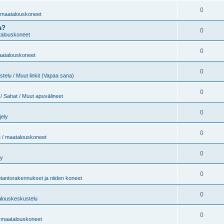
0
/ maatalouskoneet
a?
0
atalouskoneet
0
maatalouskoneet
0
telu / Muut linkit (Vapaa sana)
0
/ Sahat / Muut apuvälineet
0
jely
0
t / maatalouskoneet
0
ly
0
tantorakennukset ja niiden koneet
0
alouskeskustelu
0
 / maatalouskoneet