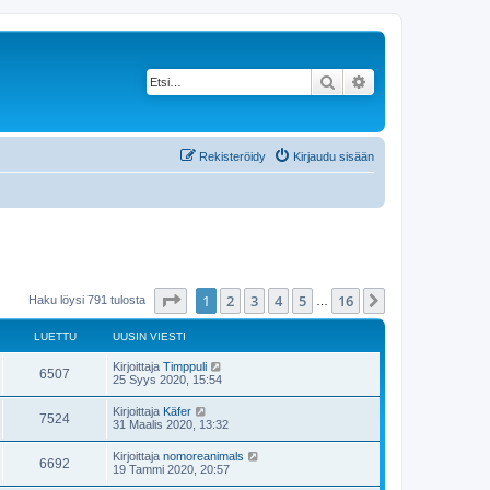
Etsi
Tarkennettu haku
Rekisteröidy
Kirjaudu sisään
Sivu
1
/
16
1
2
3
4
5
16
Seuraava
Haku löysi 791 tulosta
…
LUETTU
UUSIN VIESTI
Kirjoittaja
Timppuli
6507
25 Syys 2020, 15:54
Kirjoittaja
Käfer
7524
31 Maalis 2020, 13:32
Kirjoittaja
nomoreanimals
6692
19 Tammi 2020, 20:57