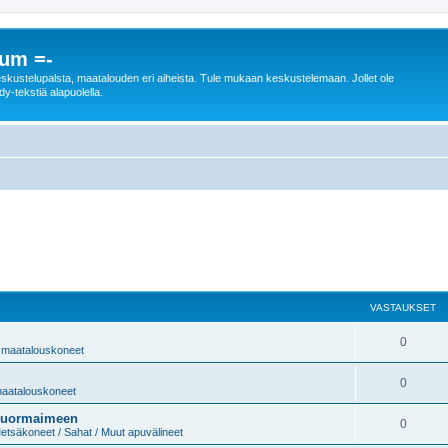
rum =-
n keskustelupalsta, maatalouden eri aiheista. Tule mukaan keskustelemaan. Jollet ole
dy-tekstiä alapuolella.
VASTAUKSET
0
 / maatalouskoneet
0
 maatalouskoneet
 kuormaimeen
0
etsäkoneet / Sahat / Muut apuvälineet