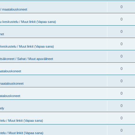
0
t / maatalouskoneet
0
 keskustelu / Muut linkit (Vapaa sana)
0
met
0
keskustelu / Muut linkit (Vapaa sana)
0
tsäkoneet / Sahat / Muut apuvälineet
0
maatalouskoneet
0
 maatalouskoneet
0
aatalouskoneet
0
jely
0
elu / Muut linkit (Vapaa sana)
0
elu / Muut linkit (Vapaa sana)