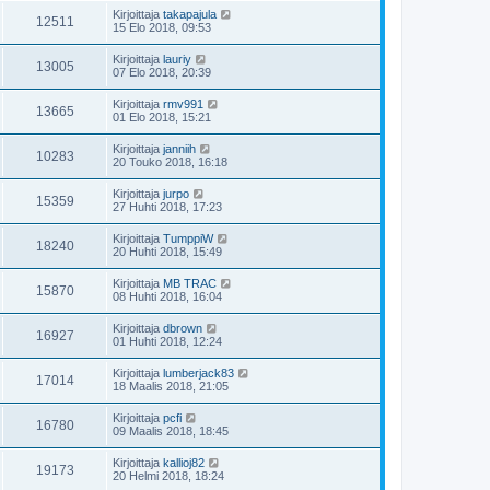
Kirjoittaja
takapajula
12511
15 Elo 2018, 09:53
Kirjoittaja
lauriy
13005
07 Elo 2018, 20:39
Kirjoittaja
rmv991
13665
01 Elo 2018, 15:21
Kirjoittaja
janniih
10283
20 Touko 2018, 16:18
Kirjoittaja
jurpo
15359
27 Huhti 2018, 17:23
Kirjoittaja
TumppiW
18240
20 Huhti 2018, 15:49
Kirjoittaja
MB TRAC
15870
08 Huhti 2018, 16:04
Kirjoittaja
dbrown
16927
01 Huhti 2018, 12:24
Kirjoittaja
lumberjack83
17014
18 Maalis 2018, 21:05
Kirjoittaja
pcfi
16780
09 Maalis 2018, 18:45
Kirjoittaja
kallioj82
19173
20 Helmi 2018, 18:24