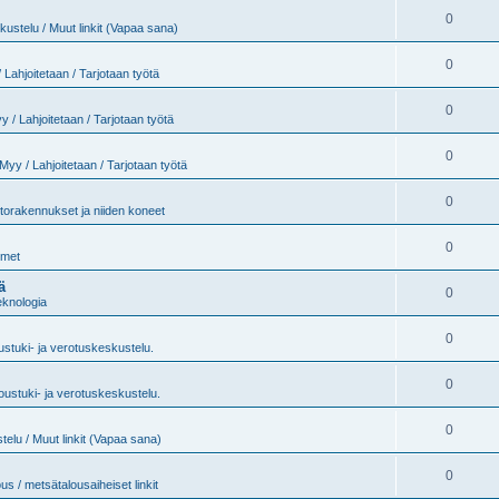
0
ustelu / Muut linkit (Vapaa sana)
0
 Lahjoitetaan / Tarjotaan työtä
0
y / Lahjoitetaan / Tarjotaan työtä
0
Myy / Lahjoitetaan / Tarjotaan työtä
0
torakennukset ja niiden koneet
0
imet
ä
0
eknologia
0
stuki- ja verotuskeskustelu.
0
oustuki- ja verotuskeskustelu.
0
elu / Muut linkit (Vapaa sana)
0
us / metsätalousaiheiset linkit