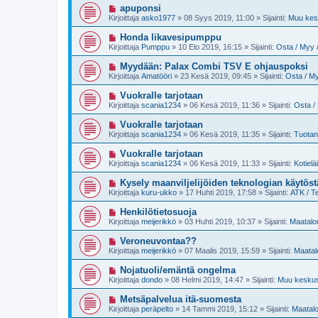
i
U
apuponsi
s
v
u
t
Kirjoittaja
asko1977
»
08 Syys 2019, 11:00
» Sijainti:
Muu kesk
i
s
i
e
i
U
Honda likavesipumppu
s
v
u
t
Kirjoittaja
Pumppu
»
10 Elo 2019, 16:15
» Sijainti:
Osta / Myy /
i
s
i
e
i
U
Myydään: Palax Combi TSV E ohjauspoksi
s
v
u
t
Kirjoittaja
Amatööri
»
23 Kesä 2019, 09:45
» Sijainti:
Osta / My
i
s
i
e
i
U
Vuokralle tarjotaan
s
v
u
t
Kirjoittaja
scania1234
»
06 Kesä 2019, 11:36
» Sijainti:
Osta / 
i
s
i
e
i
U
Vuokralle tarjotaan
s
v
u
t
Kirjoittaja
scania1234
»
06 Kesä 2019, 11:35
» Sijainti:
Tuotan
i
s
i
e
i
U
Vuokralle tarjotaan
s
v
u
t
Kirjoittaja
scania1234
»
06 Kesä 2019, 11:33
» Sijainti:
Kotielä
i
s
i
e
i
U
Kysely maanviljelijöiden teknologian käytöst
s
v
u
t
Kirjoittaja
kuru-ukko
»
17 Huhti 2019, 17:58
» Sijainti:
ATK / T
i
s
i
e
i
U
Henkilötietosuoja
s
v
u
t
Kirjoittaja
meijerikkö
»
03 Huhti 2019, 10:37
» Sijainti:
Maatalou
i
s
i
e
i
U
Veroneuvontaa??
s
v
u
t
Kirjoittaja
meijerikkö
»
07 Maalis 2019, 15:59
» Sijainti:
Maatal
i
s
i
e
i
U
Nojatuoli/emäntä ongelma
s
v
u
t
Kirjoittaja
dondo
»
08 Helmi 2019, 14:47
» Sijainti:
Muu keskust
i
s
i
e
i
U
Metsäpalvelua itä-suomesta
s
v
u
t
Kirjoittaja
peräpelto
»
14 Tammi 2019, 15:12
» Sijainti:
Maatalo
i
s
i