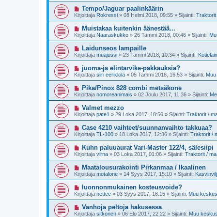
i
e
i
U
Tempo/Jaguar paalinkäärin
s
v
u
t
Kirjoittaja
Rokressi
»
08 Helmi 2018, 09:55
» Sijainti:
Traktori
i
s
i
e
i
U
Muistakaa kuitenkin äänestää...
s
v
u
t
Kirjoittaja
Naaraskukko
»
26 Tammi 2018, 00:46
» Sijainti:
Muu
i
s
i
e
i
U
Laidunseos lampaille
s
v
u
t
Kirjoittaja
muajussi
»
23 Tammi 2018, 10:34
» Sijainti:
Kotieläi
i
s
i
e
i
U
juoma-ja elintarvike-pakkauksia?
s
v
u
t
Kirjoittaja
siiri eerikkilä
»
05 Tammi 2018, 16:53
» Sijainti:
Muu 
i
s
i
e
i
U
Pika/Pinox 828 combi metsäkone
s
v
u
t
Kirjoittaja
nomoreanimals
»
02 Joulu 2017, 11:36
» Sijainti:
Me
i
s
i
e
i
U
Valmet mezzo
s
v
u
t
Kirjoittaja
pate1
»
29 Loka 2017, 18:56
» Sijainti:
Traktorit / 
i
s
i
e
i
U
Case 4210 vaihteet/suunnanvaihto takkuaa?
s
v
u
t
Kirjoittaja
TL-100
»
18 Loka 2017, 12:36
» Sijainti:
Traktorit /
i
s
i
e
i
U
Kuhn paluuaurat Vari-Master 122/4, sälesiipi
s
v
u
t
Kirjoittaja
virna
»
03 Loka 2017, 01:06
» Sijainti:
Traktorit / m
i
s
i
e
i
U
Maatalousurakointi Pirkanmaa / Ikaalinen
s
v
u
t
Kirjoittaja
motalone
»
14 Syys 2017, 15:10
» Sijainti:
Kasvinvil
i
s
i
e
i
U
luonnonmukainen kosteusvoide?
s
v
u
t
Kirjoittaja
nettee
»
03 Syys 2017, 16:15
» Sijainti:
Muu keskust
i
s
i
e
i
U
Vanhoja peltoja hakusessa
s
v
u
t
Kirjoittaja
sitkonen
»
06 Elo 2017, 22:22
» Sijainti:
Muu keskust
i