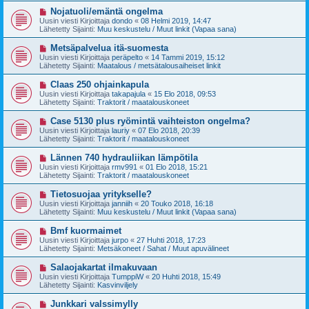
t
v
U
Nojatuoli/emäntä ongelma
i
i
u
Uusin viesti Kirjoittaja
dondo
«
08 Helmi 2019, 14:47
e
s
Lähetetty Sijainti:
Muu keskustelu / Muut linkit (Vapaa sana)
s
i
t
v
U
Metsäpalvelua itä-suomesta
i
i
u
Uusin viesti Kirjoittaja
peräpelto
«
14 Tammi 2019, 15:12
e
s
Lähetetty Sijainti:
Maatalous / metsätalousaiheiset linkit
s
i
t
v
U
Claas 250 ohjainkapula
i
i
u
Uusin viesti Kirjoittaja
takapajula
«
15 Elo 2018, 09:53
e
s
Lähetetty Sijainti:
Traktorit / maatalouskoneet
s
i
t
v
U
Case 5130 plus ryömintä vaihteiston ongelma?
i
i
u
Uusin viesti Kirjoittaja
lauriy
«
07 Elo 2018, 20:39
e
s
Lähetetty Sijainti:
Traktorit / maatalouskoneet
s
i
t
v
U
Lännen 740 hydrauliikan lämpötila
i
i
u
Uusin viesti Kirjoittaja
rmv991
«
01 Elo 2018, 15:21
e
s
Lähetetty Sijainti:
Traktorit / maatalouskoneet
s
i
t
v
U
Tietosuojaa yritykselle?
i
i
u
Uusin viesti Kirjoittaja
janniih
«
20 Touko 2018, 16:18
e
s
Lähetetty Sijainti:
Muu keskustelu / Muut linkit (Vapaa sana)
s
i
t
v
U
Bmf kuormaimet
i
i
u
Uusin viesti Kirjoittaja
jurpo
«
27 Huhti 2018, 17:23
e
s
Lähetetty Sijainti:
Metsäkoneet / Sahat / Muut apuvälineet
s
i
t
v
U
Salaojakartat ilmakuvaan
i
i
u
Uusin viesti Kirjoittaja
TumppiW
«
20 Huhti 2018, 15:49
e
s
Lähetetty Sijainti:
Kasvinviljely
s
i
t
v
U
Junkkari valssimylly
i
i