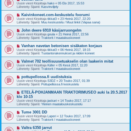
i
u
Uusin viesti Kirjoittaja
hako
«
05 Elo 2017, 15:53
e
s
Lähetetty Sijainti:
Kasvinviljely
s
i
t
v
U
Kaivinkoneet.com-keskustelu foorumi
i
i
u
Uusin viesti Kirjoittaja
tikkat3
«
23 Heinä 2017, 22:20
e
s
Lähetetty Sijainti:
Muu keskustelu / Muut linkit (Vapaa sana)
s
i
t
v
U
John deere 6910 käsijarruongelm
i
i
u
Uusin viesti Kirjoittaja
goula
«
21 Heinä 2017, 22:56
e
s
Lähetetty Sijainti:
Traktorit / maatalouskoneet
s
i
t
v
U
Vanhan navetan betonisen sisäkaton korjaus
i
i
u
Uusin viesti Kirjoittaja
tikkat3
«
06 Heinä 2017, 18:15
e
s
Lähetetty Sijainti:
Tuotantorakennukset ja niiden koneet
s
i
t
v
U
Valmet 702 teollisuusetuakselin olan laakerin mitat
i
i
u
Uusin viesti Kirjoittaja
Käfer
«
05 Kesä 2017, 11:20
e
s
Lähetetty Sijainti:
Traktorit / maatalouskoneet
s
i
t
v
U
pottupellossa.fi uudistuksia
i
i
u
Uusin viesti Kirjoittaja
S3DZ
«
20 Touko 2017, 01:39
e
s
Lähetetty Sijainti:
Pottupellossa.fi keskustelu
s
i
t
v
U
ETELÄ-POHJANMAAN TRAKTORIMUSEO auki la 20.5.2017
i
i
u
klo 10-15
e
s
Uusin viesti Kirjoittaja
s
jaskari
«
14 Touko 2017, 17:17
i
Lähetetty Sijainti:
t
Yleinen maatalouskeskustelu
v
i
i
U
Tume 3001 DD
e
u
Uusin viesti Kirjoittaja
s
Laperi
«
12 Touko 2017, 17:09
s
Lähetetty Sijainti:
t
Traktorit / maatalouskoneet
i
i
v
U
Valtra 6350 jarrut
i
u