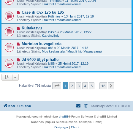
Uusin viesti Kirjoittaja
Timmppa
«
11 Touko 2017, 20:24
e
s
Lähetetty Sijainti:
Traktorit / maatalouskoneet
s
i
t
v
U
Case ih Cvx 175 tai 195
i
i
u
Uusin viesti Kirjoittaja
Pöllimies
«
13 Huhti 2017, 19:19
e
s
Lähetetty Sijainti:
Traktorit / maatalouskoneet
s
i
t
v
U
Kultakasvu
i
i
u
Uusin viesti Kirjoittaja
laikka
«
26 Maalis 2017, 13:22
e
s
Lähetetty Sijainti:
Kasvinviljely
s
i
t
v
U
Murtolan kuvagalleria
i
i
u
Uusin viesti Kirjoittaja
dbfi
«
20 Maalis 2017, 14:18
e
s
Lähetetty Sijainti:
Muu keskustelu / Muut linkit (Vapaa sana)
s
i
t
v
U
Jd 6400 öljyt pihalle
i
i
u
Uusin viesti Kirjoittaja
jsi88
«
25 Helmi 2017, 12:19
e
s
Lähetetty Sijainti:
Traktorit / maatalouskoneet
s
i
t
v
i
i
e
s
Sivu
1
/
16
1
2
3
4
5
16
Seuraava
Haku löysi 791 tulosta
…
t
i
Koti
Etusivu
Kaikki ajat ovat
UTC+03:00
Keskustelufoorumin ohjelmisto
phpBB
® Forum Software © phpBB Limited
Käännös: phpBB Suomi (lurttinen, harritapio, Pettis)
Yksityisyys
|
Ehdot