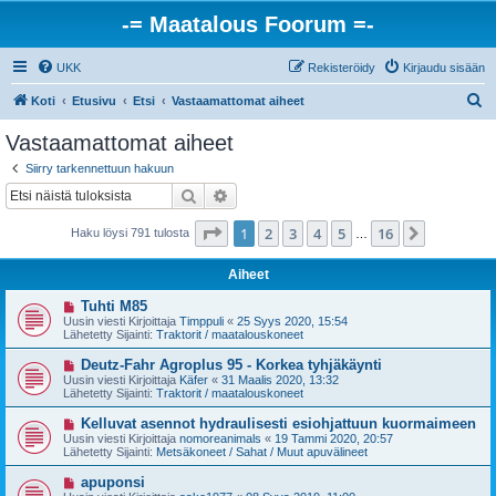
-= Maatalous Foorum =-
UKK
Rekisteröidy
Kirjaudu sisään
E
Koti
Etusivu
Etsi
Vastaamattomat aiheet
t
Vastaamattomat aiheet
s
Siirry tarkennettuun hakuun
i
Etsi
Tarkennettu haku
Sivu
1
/
16
1
2
3
4
5
16
Seuraava
Haku löysi 791 tulosta
…
Aiheet
U
Tuhti M85
u
Uusin viesti Kirjoittaja
Timppuli
«
25 Syys 2020, 15:54
s
Lähetetty Sijainti:
Traktorit / maatalouskoneet
i
v
U
Deutz-Fahr Agroplus 95 - Korkea tyhjäkäynti
i
u
Uusin viesti Kirjoittaja
Käfer
«
31 Maalis 2020, 13:32
e
s
Lähetetty Sijainti:
Traktorit / maatalouskoneet
s
i
t
v
U
Kelluvat asennot hydraulisesti esiohjattuun kuormaimeen
i
i
u
Uusin viesti Kirjoittaja
nomoreanimals
«
19 Tammi 2020, 20:57
e
s
Lähetetty Sijainti:
Metsäkoneet / Sahat / Muut apuvälineet
s
i
t
v
U
apuponsi
i
i
u