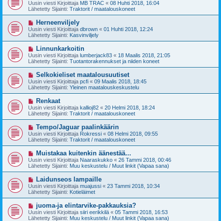
u
Uusin viesti Kirjoittaja
MB TRAC
«
08 Huhti 2018, 16:04
e
s
Lähetetty Sijainti:
Traktorit / maatalouskoneet
s
i
t
v
U
Herneenviljely
i
i
u
Uusin viesti Kirjoittaja
dbrown
«
01 Huhti 2018, 12:24
e
s
Lähetetty Sijainti:
Kasvinviljely
s
i
t
v
U
Linnunkarkoitin
i
i
u
Uusin viesti Kirjoittaja
lumberjack83
«
18 Maalis 2018, 21:05
e
s
Lähetetty Sijainti:
Tuotantorakennukset ja niiden koneet
s
i
t
v
U
Selkokieliset maatalousuutiset
i
i
u
Uusin viesti Kirjoittaja
pcfi
«
09 Maalis 2018, 18:45
e
s
Lähetetty Sijainti:
Yleinen maatalouskeskustelu
s
i
t
v
U
Renkaat
i
i
u
Uusin viesti Kirjoittaja
kallioj82
«
20 Helmi 2018, 18:24
e
s
Lähetetty Sijainti:
Traktorit / maatalouskoneet
s
i
t
v
U
Tempo/Jaguar paalinkäärin
i
i
u
Uusin viesti Kirjoittaja
Rokressi
«
08 Helmi 2018, 09:55
e
s
Lähetetty Sijainti:
Traktorit / maatalouskoneet
s
i
t
v
U
Muistakaa kuitenkin äänestää...
i
i
u
Uusin viesti Kirjoittaja
Naaraskukko
«
26 Tammi 2018, 00:46
e
s
Lähetetty Sijainti:
Muu keskustelu / Muut linkit (Vapaa sana)
s
i
t
v
U
Laidunseos lampaille
i
i
u
Uusin viesti Kirjoittaja
muajussi
«
23 Tammi 2018, 10:34
e
s
Lähetetty Sijainti:
Kotieläimet
s
i
t
v
U
juoma-ja elintarvike-pakkauksia?
i
i
u
Uusin viesti Kirjoittaja
siiri eerikkilä
«
05 Tammi 2018, 16:53
e
s
Lähetetty Sijainti:
Muu keskustelu / Muut linkit (Vapaa sana)
s