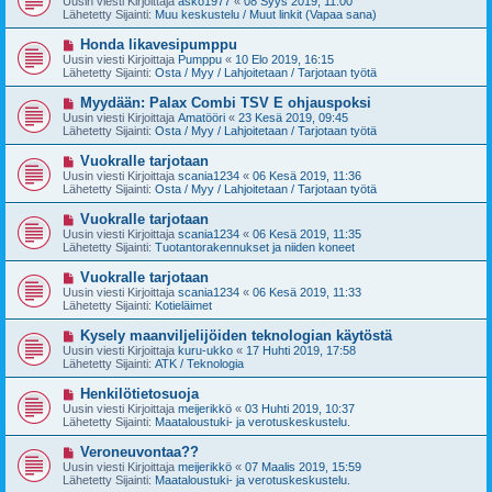
Uusin viesti Kirjoittaja
asko1977
«
08 Syys 2019, 11:00
e
s
Lähetetty Sijainti:
Muu keskustelu / Muut linkit (Vapaa sana)
s
i
t
v
U
Honda likavesipumppu
i
i
u
Uusin viesti Kirjoittaja
Pumppu
«
10 Elo 2019, 16:15
e
s
Lähetetty Sijainti:
Osta / Myy / Lahjoitetaan / Tarjotaan työtä
s
i
t
v
U
Myydään: Palax Combi TSV E ohjauspoksi
i
i
u
Uusin viesti Kirjoittaja
Amatööri
«
23 Kesä 2019, 09:45
e
s
Lähetetty Sijainti:
Osta / Myy / Lahjoitetaan / Tarjotaan työtä
s
i
t
v
U
Vuokralle tarjotaan
i
i
u
Uusin viesti Kirjoittaja
scania1234
«
06 Kesä 2019, 11:36
e
s
Lähetetty Sijainti:
Osta / Myy / Lahjoitetaan / Tarjotaan työtä
s
i
t
v
U
Vuokralle tarjotaan
i
i
u
Uusin viesti Kirjoittaja
scania1234
«
06 Kesä 2019, 11:35
e
s
Lähetetty Sijainti:
Tuotantorakennukset ja niiden koneet
s
i
t
v
U
Vuokralle tarjotaan
i
i
u
Uusin viesti Kirjoittaja
scania1234
«
06 Kesä 2019, 11:33
e
s
Lähetetty Sijainti:
Kotieläimet
s
i
t
v
U
Kysely maanviljelijöiden teknologian käytöstä
i
i
u
Uusin viesti Kirjoittaja
kuru-ukko
«
17 Huhti 2019, 17:58
e
s
Lähetetty Sijainti:
ATK / Teknologia
s
i
t
v
U
Henkilötietosuoja
i
i
u
Uusin viesti Kirjoittaja
meijerikkö
«
03 Huhti 2019, 10:37
e
s
Lähetetty Sijainti:
Maataloustuki- ja verotuskeskustelu.
s
i
t
v
U
Veroneuvontaa??
i
i
u
Uusin viesti Kirjoittaja
meijerikkö
«
07 Maalis 2019, 15:59
e
s
Lähetetty Sijainti:
Maataloustuki- ja verotuskeskustelu.
s
i