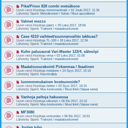
i
t
v
U
Pika/Pinox 828 combi metsäkone
i
i
u
Uusin viesti Kirjoittaja
nomoreanimals
«
02 Joulu 2017, 11:36
e
s
Lähetetty Sijainti:
Metsäkoneet / Sahat / Muut apuvälineet
s
i
t
v
U
Valmet mezzo
i
i
u
Uusin viesti Kirjoittaja
pate1
«
29 Loka 2017, 18:56
e
s
Lähetetty Sijainti:
Traktorit / maatalouskoneet
s
i
t
v
U
Case 4210 vaihteet/suunnanvaihto takkuaa?
i
i
u
Uusin viesti Kirjoittaja
TL-100
«
18 Loka 2017, 12:36
e
s
Lähetetty Sijainti:
Traktorit / maatalouskoneet
s
i
t
v
U
Kuhn paluuaurat Vari-Master 122/4, sälesiipi
i
i
u
Uusin viesti Kirjoittaja
virna
«
03 Loka 2017, 01:06
e
s
Lähetetty Sijainti:
Traktorit / maatalouskoneet
s
i
t
v
U
Maatalousurakointi Pirkanmaa / Ikaalinen
i
i
u
Uusin viesti Kirjoittaja
motalone
«
14 Syys 2017, 15:10
e
s
Lähetetty Sijainti:
Kasvinviljely
s
i
t
v
U
luonnonmukainen kosteusvoide?
i
i
u
Uusin viesti Kirjoittaja
nettee
«
03 Syys 2017, 16:15
e
s
Lähetetty Sijainti:
Muu keskustelu / Muut linkit (Vapaa sana)
s
i
t
v
U
Vanhoja peltoja hakusessa
i
i
u
Uusin viesti Kirjoittaja
sitkonen
«
06 Elo 2017, 22:22
e
s
Lähetetty Sijainti:
Muu keskustelu / Muut linkit (Vapaa sana)
s
i
t
v
U
MF3080
i
i
u
Uusin viesti Kirjoittaja
verkumies
«
06 Elo 2017, 10:01
e
s
Lähetetty Sijainti:
Traktorit / maatalouskoneet
s
i
t
v
U
Juolan tuho
i