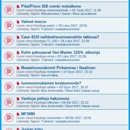
i
t
v
U
Pika/Pinox 828 combi metsäkone
i
i
u
Uusin viesti Kirjoittaja
nomoreanimals
«
02 Joulu 2017, 11:36
e
s
Lähetetty Sijainti:
Metsäkoneet / Sahat / Muut apuvälineet
s
i
t
v
U
Valmet mezzo
i
i
u
Uusin viesti Kirjoittaja
pate1
«
29 Loka 2017, 18:56
e
s
Lähetetty Sijainti:
Traktorit / maatalouskoneet
s
i
t
v
U
Case 4210 vaihteet/suunnanvaihto takkuaa?
i
i
u
Uusin viesti Kirjoittaja
TL-100
«
18 Loka 2017, 12:36
e
s
Lähetetty Sijainti:
Traktorit / maatalouskoneet
s
i
t
v
U
Kuhn paluuaurat Vari-Master 122/4, sälesiipi
i
i
u
Uusin viesti Kirjoittaja
virna
«
03 Loka 2017, 01:06
e
s
Lähetetty Sijainti:
Traktorit / maatalouskoneet
s
i
t
v
U
Maatalousurakointi Pirkanmaa / Ikaalinen
i
i
u
Uusin viesti Kirjoittaja
motalone
«
14 Syys 2017, 15:10
e
s
Lähetetty Sijainti:
Kasvinviljely
s
i
t
v
U
luonnonmukainen kosteusvoide?
i
i
u
Uusin viesti Kirjoittaja
nettee
«
03 Syys 2017, 16:15
e
s
Lähetetty Sijainti:
Muu keskustelu / Muut linkit (Vapaa sana)
s
i
t
v
U
Vanhoja peltoja hakusessa
i
i
u
Uusin viesti Kirjoittaja
sitkonen
«
06 Elo 2017, 22:22
e
s
Lähetetty Sijainti:
Muu keskustelu / Muut linkit (Vapaa sana)
s
i
t
v
U
MF3080
i
i
u
Uusin viesti Kirjoittaja
verkumies
«
06 Elo 2017, 10:01
e
s
Lähetetty Sijainti:
Traktorit / maatalouskoneet
s
i
t
v
U
Juolan tuho
i