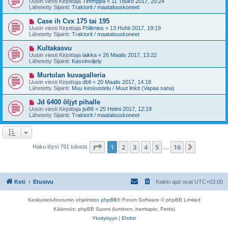
Uusin viesti Kirjoittaja
Timmppa
«
11 Touko 2017, 20:24
e
s
Lähetetty Sijainti:
Traktorit / maatalouskoneet
s
i
t
v
U
Case ih Cvx 175 tai 195
i
i
u
Uusin viesti Kirjoittaja
Pöllimies
«
13 Huhti 2017, 19:19
e
s
Lähetetty Sijainti:
Traktorit / maatalouskoneet
s
i
t
v
U
Kultakasvu
i
i
u
Uusin viesti Kirjoittaja
laikka
«
26 Maalis 2017, 13:22
e
s
Lähetetty Sijainti:
Kasvinviljely
s
i
t
v
U
Murtolan kuvagalleria
i
i
u
Uusin viesti Kirjoittaja
dbfi
«
20 Maalis 2017, 14:18
e
s
Lähetetty Sijainti:
Muu keskustelu / Muut linkit (Vapaa sana)
s
i
t
v
U
Jd 6400 öljyt pihalle
i
i
u
Uusin viesti Kirjoittaja
jsi88
«
25 Helmi 2017, 12:19
e
s
Lähetetty Sijainti:
Traktorit / maatalouskoneet
s
i
t
v
i
i
e
s
Sivu
1
/
16
1
2
3
4
5
16
Seuraava
Haku löysi 791 tulosta
…
t
i
Koti
Etusivu
Kaikki ajat ovat
UTC+03:00
Keskustelufoorumin ohjelmisto
phpBB
® Forum Software © phpBB Limited
Käännös: phpBB Suomi (lurttinen, harritapio, Pettis)
Yksityisyys
|
Ehdot