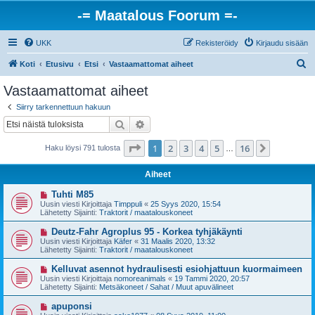
-= Maatalous Foorum =-
UKK
Rekisteröidy
Kirjaudu sisään
E
Koti
Etusivu
Etsi
Vastaamattomat aiheet
t
Vastaamattomat aiheet
s
Siirry tarkennettuun hakuun
i
Etsi
Tarkennettu haku
Sivu
1
/
16
1
2
3
4
5
16
Seuraava
Haku löysi 791 tulosta
…
Aiheet
U
Tuhti M85
u
Uusin viesti Kirjoittaja
Timppuli
«
25 Syys 2020, 15:54
s
Lähetetty Sijainti:
Traktorit / maatalouskoneet
i
v
U
Deutz-Fahr Agroplus 95 - Korkea tyhjäkäynti
i
u
Uusin viesti Kirjoittaja
Käfer
«
31 Maalis 2020, 13:32
e
s
Lähetetty Sijainti:
Traktorit / maatalouskoneet
s
i
t
v
U
Kelluvat asennot hydraulisesti esiohjattuun kuormaimeen
i
i
u
Uusin viesti Kirjoittaja
nomoreanimals
«
19 Tammi 2020, 20:57
e
s
Lähetetty Sijainti:
Metsäkoneet / Sahat / Muut apuvälineet
s
i
t
v
U
apuponsi
i
i
u