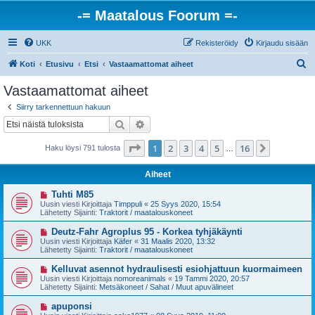
-= Maatalous Foorum =-
UKK
Rekisteröidy
Kirjaudu sisään
E
Koti
Etusivu
Etsi
Vastaamattomat aiheet
t
Vastaamattomat aiheet
s
Siirry tarkennettuun hakuun
i
Etsi
Tarkennettu haku
Sivu
1
/
16
1
2
3
4
5
16
Seuraava
Haku löysi 791 tulosta
…
Aiheet
U
Tuhti M85
u
Uusin viesti Kirjoittaja
Timppuli
«
25 Syys 2020, 15:54
s
Lähetetty Sijainti:
Traktorit / maatalouskoneet
i
v
U
Deutz-Fahr Agroplus 95 - Korkea tyhjäkäynti
i
u
Uusin viesti Kirjoittaja
Käfer
«
31 Maalis 2020, 13:32
e
s
Lähetetty Sijainti:
Traktorit / maatalouskoneet
s
i
t
v
U
Kelluvat asennot hydraulisesti esiohjattuun kuormaimeen
i
i
u
Uusin viesti Kirjoittaja
nomoreanimals
«
19 Tammi 2020, 20:57
e
s
Lähetetty Sijainti:
Metsäkoneet / Sahat / Muut apuvälineet
s
i
t
v
U
apuponsi
i
i
u