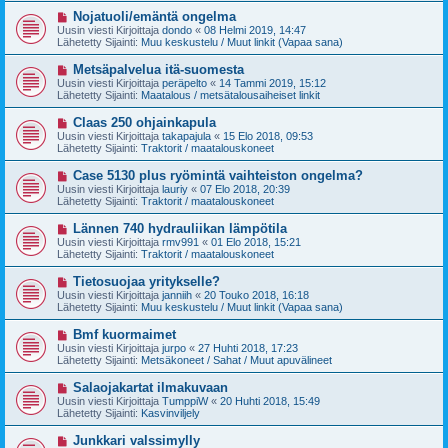
t
v
U
Nojatuoli/emäntä ongelma
i
i
u
Uusin viesti Kirjoittaja
dondo
«
08 Helmi 2019, 14:47
e
s
Lähetetty Sijainti:
Muu keskustelu / Muut linkit (Vapaa sana)
s
i
t
v
U
Metsäpalvelua itä-suomesta
i
i
u
Uusin viesti Kirjoittaja
peräpelto
«
14 Tammi 2019, 15:12
e
s
Lähetetty Sijainti:
Maatalous / metsätalousaiheiset linkit
s
i
t
v
U
Claas 250 ohjainkapula
i
i
u
Uusin viesti Kirjoittaja
takapajula
«
15 Elo 2018, 09:53
e
s
Lähetetty Sijainti:
Traktorit / maatalouskoneet
s
i
t
v
U
Case 5130 plus ryömintä vaihteiston ongelma?
i
i
u
Uusin viesti Kirjoittaja
lauriy
«
07 Elo 2018, 20:39
e
s
Lähetetty Sijainti:
Traktorit / maatalouskoneet
s
i
t
v
U
Lännen 740 hydrauliikan lämpötila
i
i
u
Uusin viesti Kirjoittaja
rmv991
«
01 Elo 2018, 15:21
e
s
Lähetetty Sijainti:
Traktorit / maatalouskoneet
s
i
t
v
U
Tietosuojaa yritykselle?
i
i
u
Uusin viesti Kirjoittaja
janniih
«
20 Touko 2018, 16:18
e
s
Lähetetty Sijainti:
Muu keskustelu / Muut linkit (Vapaa sana)
s
i
t
v
U
Bmf kuormaimet
i
i
u
Uusin viesti Kirjoittaja
jurpo
«
27 Huhti 2018, 17:23
e
s
Lähetetty Sijainti:
Metsäkoneet / Sahat / Muut apuvälineet
s
i
t
v
U
Salaojakartat ilmakuvaan
i
i
u
Uusin viesti Kirjoittaja
TumppiW
«
20 Huhti 2018, 15:49
e
s
Lähetetty Sijainti:
Kasvinviljely
s
i
t
v
U
Junkkari valssimylly
i
i