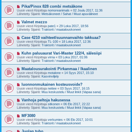
i
t
v
U
Pika/Pinox 828 combi metsäkone
i
i
u
Uusin viesti Kirjoittaja
nomoreanimals
«
02 Joulu 2017, 11:36
e
s
Lähetetty Sijainti:
Metsäkoneet / Sahat / Muut apuvälineet
s
i
t
v
U
Valmet mezzo
i
i
u
Uusin viesti Kirjoittaja
pate1
«
29 Loka 2017, 18:56
e
s
Lähetetty Sijainti:
Traktorit / maatalouskoneet
s
i
t
v
U
Case 4210 vaihteet/suunnanvaihto takkuaa?
i
i
u
Uusin viesti Kirjoittaja
TL-100
«
18 Loka 2017, 12:36
e
s
Lähetetty Sijainti:
Traktorit / maatalouskoneet
s
i
t
v
U
Kuhn paluuaurat Vari-Master 122/4, sälesiipi
i
i
u
Uusin viesti Kirjoittaja
virna
«
03 Loka 2017, 01:06
e
s
Lähetetty Sijainti:
Traktorit / maatalouskoneet
s
i
t
v
U
Maatalousurakointi Pirkanmaa / Ikaalinen
i
i
u
Uusin viesti Kirjoittaja
motalone
«
14 Syys 2017, 15:10
e
s
Lähetetty Sijainti:
Kasvinviljely
s
i
t
v
U
luonnonmukainen kosteusvoide?
i
i
u
Uusin viesti Kirjoittaja
nettee
«
03 Syys 2017, 16:15
e
s
Lähetetty Sijainti:
Muu keskustelu / Muut linkit (Vapaa sana)
s
i
t
v
U
Vanhoja peltoja hakusessa
i
i
u
Uusin viesti Kirjoittaja
sitkonen
«
06 Elo 2017, 22:22
e
s
Lähetetty Sijainti:
Muu keskustelu / Muut linkit (Vapaa sana)
s
i
t
v
U
MF3080
i
i
u
Uusin viesti Kirjoittaja
verkumies
«
06 Elo 2017, 10:01
e
s
Lähetetty Sijainti:
Traktorit / maatalouskoneet
s
i
t
v
U
Juolan tuho
i