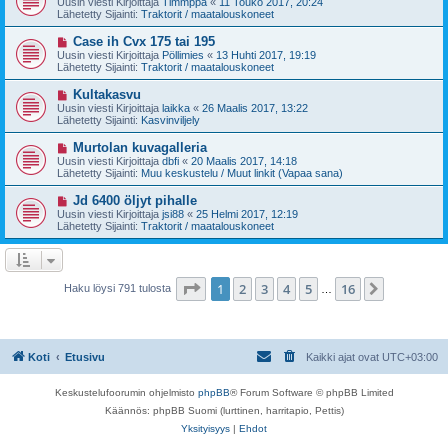
Uusin viesti Kirjoittaja
Timmppa
«
11 Touko 2017, 20:24
e
s
Lähetetty Sijainti:
Traktorit / maatalouskoneet
s
i
t
v
U
Case ih Cvx 175 tai 195
i
i
u
Uusin viesti Kirjoittaja
Pöllimies
«
13 Huhti 2017, 19:19
e
s
Lähetetty Sijainti:
Traktorit / maatalouskoneet
s
i
t
v
U
Kultakasvu
i
i
u
Uusin viesti Kirjoittaja
laikka
«
26 Maalis 2017, 13:22
e
s
Lähetetty Sijainti:
Kasvinviljely
s
i
t
v
U
Murtolan kuvagalleria
i
i
u
Uusin viesti Kirjoittaja
dbfi
«
20 Maalis 2017, 14:18
e
s
Lähetetty Sijainti:
Muu keskustelu / Muut linkit (Vapaa sana)
s
i
t
v
U
Jd 6400 öljyt pihalle
i
i
u
Uusin viesti Kirjoittaja
jsi88
«
25 Helmi 2017, 12:19
e
s
Lähetetty Sijainti:
Traktorit / maatalouskoneet
s
i
t
v
i
i
e
s
Sivu
1
/
16
1
2
3
4
5
16
Seuraava
Haku löysi 791 tulosta
…
t
i
Koti
Etusivu
Kaikki ajat ovat
UTC+03:00
Keskustelufoorumin ohjelmisto
phpBB
® Forum Software © phpBB Limited
Käännös: phpBB Suomi (lurttinen, harritapio, Pettis)
Yksityisyys
|
Ehdot