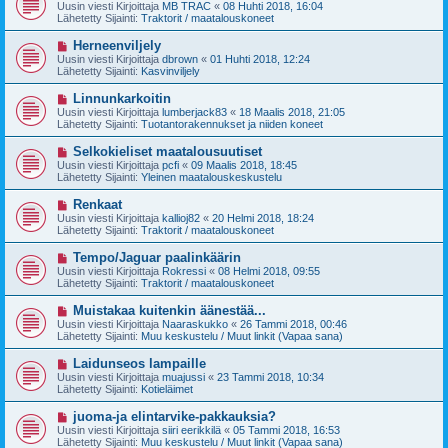
u
Uusin viesti Kirjoittaja
MB TRAC
«
08 Huhti 2018, 16:04
e
s
Lähetetty Sijainti:
Traktorit / maatalouskoneet
s
i
t
v
U
Herneenviljely
i
i
u
Uusin viesti Kirjoittaja
dbrown
«
01 Huhti 2018, 12:24
e
s
Lähetetty Sijainti:
Kasvinviljely
s
i
t
v
U
Linnunkarkoitin
i
i
u
Uusin viesti Kirjoittaja
lumberjack83
«
18 Maalis 2018, 21:05
e
s
Lähetetty Sijainti:
Tuotantorakennukset ja niiden koneet
s
i
t
v
U
Selkokieliset maatalousuutiset
i
i
u
Uusin viesti Kirjoittaja
pcfi
«
09 Maalis 2018, 18:45
e
s
Lähetetty Sijainti:
Yleinen maatalouskeskustelu
s
i
t
v
U
Renkaat
i
i
u
Uusin viesti Kirjoittaja
kallioj82
«
20 Helmi 2018, 18:24
e
s
Lähetetty Sijainti:
Traktorit / maatalouskoneet
s
i
t
v
U
Tempo/Jaguar paalinkäärin
i
i
u
Uusin viesti Kirjoittaja
Rokressi
«
08 Helmi 2018, 09:55
e
s
Lähetetty Sijainti:
Traktorit / maatalouskoneet
s
i
t
v
U
Muistakaa kuitenkin äänestää...
i
i
u
Uusin viesti Kirjoittaja
Naaraskukko
«
26 Tammi 2018, 00:46
e
s
Lähetetty Sijainti:
Muu keskustelu / Muut linkit (Vapaa sana)
s
i
t
v
U
Laidunseos lampaille
i
i
u
Uusin viesti Kirjoittaja
muajussi
«
23 Tammi 2018, 10:34
e
s
Lähetetty Sijainti:
Kotieläimet
s
i
t
v
U
juoma-ja elintarvike-pakkauksia?
i
i
u
Uusin viesti Kirjoittaja
siiri eerikkilä
«
05 Tammi 2018, 16:53
e
s
Lähetetty Sijainti:
Muu keskustelu / Muut linkit (Vapaa sana)
s