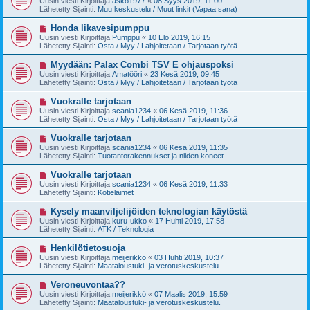
Uusin viesti Kirjoittaja
asko1977
«
08 Syys 2019, 11:00
e
s
Lähetetty Sijainti:
Muu keskustelu / Muut linkit (Vapaa sana)
s
i
t
v
U
Honda likavesipumppu
i
i
u
Uusin viesti Kirjoittaja
Pumppu
«
10 Elo 2019, 16:15
e
s
Lähetetty Sijainti:
Osta / Myy / Lahjoitetaan / Tarjotaan työtä
s
i
t
v
U
Myydään: Palax Combi TSV E ohjauspoksi
i
i
u
Uusin viesti Kirjoittaja
Amatööri
«
23 Kesä 2019, 09:45
e
s
Lähetetty Sijainti:
Osta / Myy / Lahjoitetaan / Tarjotaan työtä
s
i
t
v
U
Vuokralle tarjotaan
i
i
u
Uusin viesti Kirjoittaja
scania1234
«
06 Kesä 2019, 11:36
e
s
Lähetetty Sijainti:
Osta / Myy / Lahjoitetaan / Tarjotaan työtä
s
i
t
v
U
Vuokralle tarjotaan
i
i
u
Uusin viesti Kirjoittaja
scania1234
«
06 Kesä 2019, 11:35
e
s
Lähetetty Sijainti:
Tuotantorakennukset ja niiden koneet
s
i
t
v
U
Vuokralle tarjotaan
i
i
u
Uusin viesti Kirjoittaja
scania1234
«
06 Kesä 2019, 11:33
e
s
Lähetetty Sijainti:
Kotieläimet
s
i
t
v
U
Kysely maanviljelijöiden teknologian käytöstä
i
i
u
Uusin viesti Kirjoittaja
kuru-ukko
«
17 Huhti 2019, 17:58
e
s
Lähetetty Sijainti:
ATK / Teknologia
s
i
t
v
U
Henkilötietosuoja
i
i
u
Uusin viesti Kirjoittaja
meijerikkö
«
03 Huhti 2019, 10:37
e
s
Lähetetty Sijainti:
Maataloustuki- ja verotuskeskustelu.
s
i
t
v
U
Veroneuvontaa??
i
i
u
Uusin viesti Kirjoittaja
meijerikkö
«
07 Maalis 2019, 15:59
e
s
Lähetetty Sijainti:
Maataloustuki- ja verotuskeskustelu.
s
i