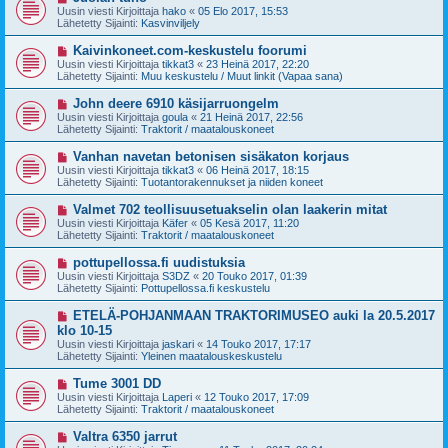
i
u
Uusin viesti Kirjoittaja
hako
«
05 Elo 2017, 15:53
e
s
Lähetetty Sijainti:
Kasvinviljely
s
i
t
v
U
Kaivinkoneet.com-keskustelu foorumi
i
i
u
Uusin viesti Kirjoittaja
tikkat3
«
23 Heinä 2017, 22:20
e
s
Lähetetty Sijainti:
Muu keskustelu / Muut linkit (Vapaa sana)
s
i
t
v
U
John deere 6910 käsijarruongelm
i
i
u
Uusin viesti Kirjoittaja
goula
«
21 Heinä 2017, 22:56
e
s
Lähetetty Sijainti:
Traktorit / maatalouskoneet
s
i
t
v
U
Vanhan navetan betonisen sisäkaton korjaus
i
i
u
Uusin viesti Kirjoittaja
tikkat3
«
06 Heinä 2017, 18:15
e
s
Lähetetty Sijainti:
Tuotantorakennukset ja niiden koneet
s
i
t
v
U
Valmet 702 teollisuusetuakselin olan laakerin mitat
i
i
u
Uusin viesti Kirjoittaja
Käfer
«
05 Kesä 2017, 11:20
e
s
Lähetetty Sijainti:
Traktorit / maatalouskoneet
s
i
t
v
U
pottupellossa.fi uudistuksia
i
i
u
Uusin viesti Kirjoittaja
S3DZ
«
20 Touko 2017, 01:39
e
s
Lähetetty Sijainti:
Pottupellossa.fi keskustelu
s
i
t
v
U
ETELÄ-POHJANMAAN TRAKTORIMUSEO auki la 20.5.2017
i
i
u
klo 10-15
e
s
Uusin viesti Kirjoittaja
s
jaskari
«
14 Touko 2017, 17:17
i
Lähetetty Sijainti:
t
Yleinen maatalouskeskustelu
v
i
i
U
Tume 3001 DD
e
u
Uusin viesti Kirjoittaja
s
Laperi
«
12 Touko 2017, 17:09
s
Lähetetty Sijainti:
t
Traktorit / maatalouskoneet
i
i
v
U
Valtra 6350 jarrut
i
u