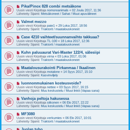
i
t
v
U
Pika/Pinox 828 combi metsäkone
i
i
u
Uusin viesti Kirjoittaja
nomoreanimals
«
02 Joulu 2017, 11:36
e
s
Lähetetty Sijainti:
Metsäkoneet / Sahat / Muut apuvälineet
s
i
t
v
U
Valmet mezzo
i
i
u
Uusin viesti Kirjoittaja
pate1
«
29 Loka 2017, 18:56
e
s
Lähetetty Sijainti:
Traktorit / maatalouskoneet
s
i
t
v
U
Case 4210 vaihteet/suunnanvaihto takkuaa?
i
i
u
Uusin viesti Kirjoittaja
TL-100
«
18 Loka 2017, 12:36
e
s
Lähetetty Sijainti:
Traktorit / maatalouskoneet
s
i
t
v
U
Kuhn paluuaurat Vari-Master 122/4, sälesiipi
i
i
u
Uusin viesti Kirjoittaja
virna
«
03 Loka 2017, 01:06
e
s
Lähetetty Sijainti:
Traktorit / maatalouskoneet
s
i
t
v
U
Maatalousurakointi Pirkanmaa / Ikaalinen
i
i
u
Uusin viesti Kirjoittaja
motalone
«
14 Syys 2017, 15:10
e
s
Lähetetty Sijainti:
Kasvinviljely
s
i
t
v
U
luonnonmukainen kosteusvoide?
i
i
u
Uusin viesti Kirjoittaja
nettee
«
03 Syys 2017, 16:15
e
s
Lähetetty Sijainti:
Muu keskustelu / Muut linkit (Vapaa sana)
s
i
t
v
U
Vanhoja peltoja hakusessa
i
i
u
Uusin viesti Kirjoittaja
sitkonen
«
06 Elo 2017, 22:22
e
s
Lähetetty Sijainti:
Muu keskustelu / Muut linkit (Vapaa sana)
s
i
t
v
U
MF3080
i
i
u
Uusin viesti Kirjoittaja
verkumies
«
06 Elo 2017, 10:01
e
s
Lähetetty Sijainti:
Traktorit / maatalouskoneet
s
i
t
v
U
Juolan tuho
i