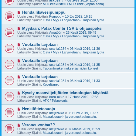
Uusin viesti Kirjoittaja
asko1977
«
08 Syys 2019, 11:00
e
s
Lähetetty Sijainti:
Muu keskustelu / Muut linkit (Vapaa sana)
s
i
t
v
U
Honda likavesipumppu
i
i
u
Uusin viesti Kirjoittaja
Pumppu
«
10 Elo 2019, 16:15
e
s
Lähetetty Sijainti:
Osta / Myy / Lahjoitetaan / Tarjotaan työtä
s
i
t
v
U
Myydään: Palax Combi TSV E ohjauspoksi
i
i
u
Uusin viesti Kirjoittaja
Amatööri
«
23 Kesä 2019, 09:45
e
s
Lähetetty Sijainti:
Osta / Myy / Lahjoitetaan / Tarjotaan työtä
s
i
t
v
U
Vuokralle tarjotaan
i
i
u
Uusin viesti Kirjoittaja
scania1234
«
06 Kesä 2019, 11:36
e
s
Lähetetty Sijainti:
Osta / Myy / Lahjoitetaan / Tarjotaan työtä
s
i
t
v
U
Vuokralle tarjotaan
i
i
u
Uusin viesti Kirjoittaja
scania1234
«
06 Kesä 2019, 11:35
e
s
Lähetetty Sijainti:
Tuotantorakennukset ja niiden koneet
s
i
t
v
U
Vuokralle tarjotaan
i
i
u
Uusin viesti Kirjoittaja
scania1234
«
06 Kesä 2019, 11:33
e
s
Lähetetty Sijainti:
Kotieläimet
s
i
t
v
U
Kysely maanviljelijöiden teknologian käytöstä
i
i
u
Uusin viesti Kirjoittaja
kuru-ukko
«
17 Huhti 2019, 17:58
e
s
Lähetetty Sijainti:
ATK / Teknologia
s
i
t
v
U
Henkilötietosuoja
i
i
u
Uusin viesti Kirjoittaja
meijerikkö
«
03 Huhti 2019, 10:37
e
s
Lähetetty Sijainti:
Maataloustuki- ja verotuskeskustelu.
s
i
t
v
U
Veroneuvontaa??
i
i
u
Uusin viesti Kirjoittaja
meijerikkö
«
07 Maalis 2019, 15:59
e
s
Lähetetty Sijainti:
Maataloustuki- ja verotuskeskustelu.
s
i