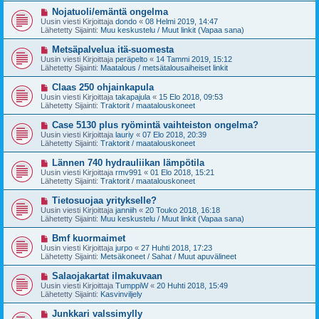
t
v
U
Nojatuoli/emäntä ongelma
i
i
u
Uusin viesti Kirjoittaja
dondo
«
08 Helmi 2019, 14:47
e
s
Lähetetty Sijainti:
Muu keskustelu / Muut linkit (Vapaa sana)
s
i
t
v
U
Metsäpalvelua itä-suomesta
i
i
u
Uusin viesti Kirjoittaja
peräpelto
«
14 Tammi 2019, 15:12
e
s
Lähetetty Sijainti:
Maatalous / metsätalousaiheiset linkit
s
i
t
v
U
Claas 250 ohjainkapula
i
i
u
Uusin viesti Kirjoittaja
takapajula
«
15 Elo 2018, 09:53
e
s
Lähetetty Sijainti:
Traktorit / maatalouskoneet
s
i
t
v
U
Case 5130 plus ryömintä vaihteiston ongelma?
i
i
u
Uusin viesti Kirjoittaja
lauriy
«
07 Elo 2018, 20:39
e
s
Lähetetty Sijainti:
Traktorit / maatalouskoneet
s
i
t
v
U
Lännen 740 hydrauliikan lämpötila
i
i
u
Uusin viesti Kirjoittaja
rmv991
«
01 Elo 2018, 15:21
e
s
Lähetetty Sijainti:
Traktorit / maatalouskoneet
s
i
t
v
U
Tietosuojaa yritykselle?
i
i
u
Uusin viesti Kirjoittaja
janniih
«
20 Touko 2018, 16:18
e
s
Lähetetty Sijainti:
Muu keskustelu / Muut linkit (Vapaa sana)
s
i
t
v
U
Bmf kuormaimet
i
i
u
Uusin viesti Kirjoittaja
jurpo
«
27 Huhti 2018, 17:23
e
s
Lähetetty Sijainti:
Metsäkoneet / Sahat / Muut apuvälineet
s
i
t
v
U
Salaojakartat ilmakuvaan
i
i
u
Uusin viesti Kirjoittaja
TumppiW
«
20 Huhti 2018, 15:49
e
s
Lähetetty Sijainti:
Kasvinviljely
s
i
t
v
U
Junkkari valssimylly
i
i