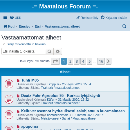
-= Maatalous Foorum =-
UKK
Rekisteröidy
Kirjaudu sisään
E
Koti
Etusivu
Etsi
Vastaamattomat aiheet
t
Vastaamattomat aiheet
s
Siirry tarkennettuun hakuun
i
Etsi
Tarkennettu haku
Sivu
1
/
16
1
2
3
4
5
16
Seuraava
Haku löysi 791 tulosta
…
Aiheet
U
Tuhti M85
u
Uusin viesti Kirjoittaja
Timppuli
«
25 Syys 2020, 15:54
s
Lähetetty Sijainti:
Traktorit / maatalouskoneet
i
v
U
Deutz-Fahr Agroplus 95 - Korkea tyhjäkäynti
i
u
Uusin viesti Kirjoittaja
Käfer
«
31 Maalis 2020, 13:32
e
s
Lähetetty Sijainti:
Traktorit / maatalouskoneet
s
i
t
v
U
Kelluvat asennot hydraulisesti esiohjattuun kuormaimeen
i
i
u
Uusin viesti Kirjoittaja
nomoreanimals
«
19 Tammi 2020, 20:57
e
s
Lähetetty Sijainti:
Metsäkoneet / Sahat / Muut apuvälineet
s
i
t
v
U
apuponsi
i
i
u