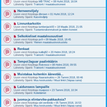
u
Uusin viesti Kirjoittaja
MB TRAC
«
08 Huhti 2018, 16:04
e
s
Lähetetty Sijainti:
Traktorit / maatalouskoneet
s
i
t
v
U
Herneenviljely
i
i
u
Uusin viesti Kirjoittaja
dbrown
«
01 Huhti 2018, 12:24
e
s
Lähetetty Sijainti:
Kasvinviljely
s
i
t
v
U
Linnunkarkoitin
i
i
u
Uusin viesti Kirjoittaja
lumberjack83
«
18 Maalis 2018, 21:05
e
s
Lähetetty Sijainti:
Tuotantorakennukset ja niiden koneet
s
i
t
v
U
Selkokieliset maatalousuutiset
i
i
u
Uusin viesti Kirjoittaja
pcfi
«
09 Maalis 2018, 18:45
e
s
Lähetetty Sijainti:
Yleinen maatalouskeskustelu
s
i
t
v
U
Renkaat
i
i
u
Uusin viesti Kirjoittaja
kallioj82
«
20 Helmi 2018, 18:24
e
s
Lähetetty Sijainti:
Traktorit / maatalouskoneet
s
i
t
v
U
Tempo/Jaguar paalinkäärin
i
i
u
Uusin viesti Kirjoittaja
Rokressi
«
08 Helmi 2018, 09:55
e
s
Lähetetty Sijainti:
Traktorit / maatalouskoneet
s
i
t
v
U
Muistakaa kuitenkin äänestää...
i
i
u
Uusin viesti Kirjoittaja
Naaraskukko
«
26 Tammi 2018, 00:46
e
s
Lähetetty Sijainti:
Muu keskustelu / Muut linkit (Vapaa sana)
s
i
t
v
U
Laidunseos lampaille
i
i
u
Uusin viesti Kirjoittaja
muajussi
«
23 Tammi 2018, 10:34
e
s
Lähetetty Sijainti:
Kotieläimet
s
i
t
v
U
juoma-ja elintarvike-pakkauksia?
i
i
u
Uusin viesti Kirjoittaja
siiri eerikkilä
«
05 Tammi 2018, 16:53
e
s
Lähetetty Sijainti:
Muu keskustelu / Muut linkit (Vapaa sana)
s