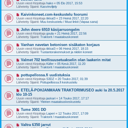
i
u
Uusin viesti Kirjoittaja
hako
«
05 Elo 2017, 15:53
e
s
Lähetetty Sijainti:
Kasvinviljely
s
i
t
v
U
Kaivinkoneet.com-keskustelu foorumi
i
i
u
Uusin viesti Kirjoittaja
tikkat3
«
23 Heinä 2017, 22:20
e
s
Lähetetty Sijainti:
Muu keskustelu / Muut linkit (Vapaa sana)
s
i
t
v
U
John deere 6910 käsijarruongelm
i
i
u
Uusin viesti Kirjoittaja
goula
«
21 Heinä 2017, 22:56
e
s
Lähetetty Sijainti:
Traktorit / maatalouskoneet
s
i
t
v
U
Vanhan navetan betonisen sisäkaton korjaus
i
i
u
Uusin viesti Kirjoittaja
tikkat3
«
06 Heinä 2017, 18:15
e
s
Lähetetty Sijainti:
Tuotantorakennukset ja niiden koneet
s
i
t
v
U
Valmet 702 teollisuusetuakselin olan laakerin mitat
i
i
u
Uusin viesti Kirjoittaja
Käfer
«
05 Kesä 2017, 11:20
e
s
Lähetetty Sijainti:
Traktorit / maatalouskoneet
s
i
t
v
U
pottupellossa.fi uudistuksia
i
i
u
Uusin viesti Kirjoittaja
S3DZ
«
20 Touko 2017, 01:39
e
s
Lähetetty Sijainti:
Pottupellossa.fi keskustelu
s
i
t
v
U
ETELÄ-POHJANMAAN TRAKTORIMUSEO auki la 20.5.2017
i
i
u
klo 10-15
e
s
Uusin viesti Kirjoittaja
s
jaskari
«
14 Touko 2017, 17:17
i
Lähetetty Sijainti:
t
Yleinen maatalouskeskustelu
v
i
i
U
Tume 3001 DD
e
u
Uusin viesti Kirjoittaja
s
Laperi
«
12 Touko 2017, 17:09
s
Lähetetty Sijainti:
t
Traktorit / maatalouskoneet
i
i
v
U
Valtra 6350 jarrut
i
u