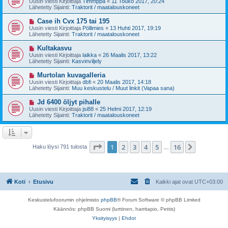
Uusin viesti Kirjoittaja
Timmppa
«
11 Touko 2017, 20:24
e
s
Lähetetty Sijainti:
Traktorit / maatalouskoneet
s
i
t
v
U
Case ih Cvx 175 tai 195
i
i
u
Uusin viesti Kirjoittaja
Pöllimies
«
13 Huhti 2017, 19:19
e
s
Lähetetty Sijainti:
Traktorit / maatalouskoneet
s
i
t
v
U
Kultakasvu
i
i
u
Uusin viesti Kirjoittaja
laikka
«
26 Maalis 2017, 13:22
e
s
Lähetetty Sijainti:
Kasvinviljely
s
i
t
v
U
Murtolan kuvagalleria
i
i
u
Uusin viesti Kirjoittaja
dbfi
«
20 Maalis 2017, 14:18
e
s
Lähetetty Sijainti:
Muu keskustelu / Muut linkit (Vapaa sana)
s
i
t
v
U
Jd 6400 öljyt pihalle
i
i
u
Uusin viesti Kirjoittaja
jsi88
«
25 Helmi 2017, 12:19
e
s
Lähetetty Sijainti:
Traktorit / maatalouskoneet
s
i
t
v
i
i
e
s
Sivu
1
/
16
1
2
3
4
5
16
Seuraava
Haku löysi 791 tulosta
…
t
i
Koti
Etusivu
Kaikki ajat ovat
UTC+03:00
Keskustelufoorumin ohjelmisto
phpBB
® Forum Software © phpBB Limited
Käännös: phpBB Suomi (lurttinen, harritapio, Pettis)
Yksityisyys
|
Ehdot