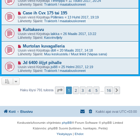
Uusin viesti Kirjoittaja
Timmppa
«
11 Touko 2017, 20:24
e
s
Lähetetty Sijainti:
Traktorit / maatalouskoneet
s
i
t
v
U
Case ih Cvx 175 tai 195
i
i
u
Uusin viesti Kirjoittaja
Pöllimies
«
13 Huhti 2017, 19:19
e
s
Lähetetty Sijainti:
Traktorit / maatalouskoneet
s
i
t
v
U
Kultakasvu
i
i
u
Uusin viesti Kirjoittaja
laikka
«
26 Maalis 2017, 13:22
e
s
Lähetetty Sijainti:
Kasvinviljely
s
i
t
v
U
Murtolan kuvagalleria
i
i
u
Uusin viesti Kirjoittaja
dbfi
«
20 Maalis 2017, 14:18
e
s
Lähetetty Sijainti:
Muu keskustelu / Muut linkit (Vapaa sana)
s
i
t
v
U
Jd 6400 öljyt pihalle
i
i
u
Uusin viesti Kirjoittaja
jsi88
«
25 Helmi 2017, 12:19
e
s
Lähetetty Sijainti:
Traktorit / maatalouskoneet
s
i
t
v
i
i
e
s
Sivu
1
/
16
1
2
3
4
5
16
Seuraava
Haku löysi 791 tulosta
…
t
i
Koti
Etusivu
Kaikki ajat ovat
UTC+03:00
Keskustelufoorumin ohjelmisto
phpBB
® Forum Software © phpBB Limited
Käännös: phpBB Suomi (lurttinen, harritapio, Pettis)
Yksityisyys
|
Ehdot