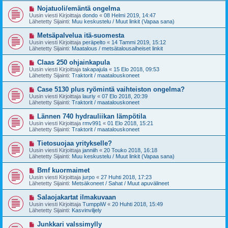
t
v
U
Nojatuoli/emäntä ongelma
i
i
u
Uusin viesti Kirjoittaja
dondo
«
08 Helmi 2019, 14:47
e
s
Lähetetty Sijainti:
Muu keskustelu / Muut linkit (Vapaa sana)
s
i
t
v
U
Metsäpalvelua itä-suomesta
i
i
u
Uusin viesti Kirjoittaja
peräpelto
«
14 Tammi 2019, 15:12
e
s
Lähetetty Sijainti:
Maatalous / metsätalousaiheiset linkit
s
i
t
v
U
Claas 250 ohjainkapula
i
i
u
Uusin viesti Kirjoittaja
takapajula
«
15 Elo 2018, 09:53
e
s
Lähetetty Sijainti:
Traktorit / maatalouskoneet
s
i
t
v
U
Case 5130 plus ryömintä vaihteiston ongelma?
i
i
u
Uusin viesti Kirjoittaja
lauriy
«
07 Elo 2018, 20:39
e
s
Lähetetty Sijainti:
Traktorit / maatalouskoneet
s
i
t
v
U
Lännen 740 hydrauliikan lämpötila
i
i
u
Uusin viesti Kirjoittaja
rmv991
«
01 Elo 2018, 15:21
e
s
Lähetetty Sijainti:
Traktorit / maatalouskoneet
s
i
t
v
U
Tietosuojaa yritykselle?
i
i
u
Uusin viesti Kirjoittaja
janniih
«
20 Touko 2018, 16:18
e
s
Lähetetty Sijainti:
Muu keskustelu / Muut linkit (Vapaa sana)
s
i
t
v
U
Bmf kuormaimet
i
i
u
Uusin viesti Kirjoittaja
jurpo
«
27 Huhti 2018, 17:23
e
s
Lähetetty Sijainti:
Metsäkoneet / Sahat / Muut apuvälineet
s
i
t
v
U
Salaojakartat ilmakuvaan
i
i
u
Uusin viesti Kirjoittaja
TumppiW
«
20 Huhti 2018, 15:49
e
s
Lähetetty Sijainti:
Kasvinviljely
s
i
t
v
U
Junkkari valssimylly
i
i