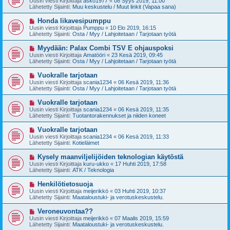
Uusin viesti Kirjoittaja
asko1977
«
08 Syys 2019, 11:00
e
s
Lähetetty Sijainti:
Muu keskustelu / Muut linkit (Vapaa sana)
s
i
t
v
U
Honda likavesipumppu
i
i
u
Uusin viesti Kirjoittaja
Pumppu
«
10 Elo 2019, 16:15
e
s
Lähetetty Sijainti:
Osta / Myy / Lahjoitetaan / Tarjotaan työtä
s
i
t
v
U
Myydään: Palax Combi TSV E ohjauspoksi
i
i
u
Uusin viesti Kirjoittaja
Amatööri
«
23 Kesä 2019, 09:45
e
s
Lähetetty Sijainti:
Osta / Myy / Lahjoitetaan / Tarjotaan työtä
s
i
t
v
U
Vuokralle tarjotaan
i
i
u
Uusin viesti Kirjoittaja
scania1234
«
06 Kesä 2019, 11:36
e
s
Lähetetty Sijainti:
Osta / Myy / Lahjoitetaan / Tarjotaan työtä
s
i
t
v
U
Vuokralle tarjotaan
i
i
u
Uusin viesti Kirjoittaja
scania1234
«
06 Kesä 2019, 11:35
e
s
Lähetetty Sijainti:
Tuotantorakennukset ja niiden koneet
s
i
t
v
U
Vuokralle tarjotaan
i
i
u
Uusin viesti Kirjoittaja
scania1234
«
06 Kesä 2019, 11:33
e
s
Lähetetty Sijainti:
Kotieläimet
s
i
t
v
U
Kysely maanviljelijöiden teknologian käytöstä
i
i
u
Uusin viesti Kirjoittaja
kuru-ukko
«
17 Huhti 2019, 17:58
e
s
Lähetetty Sijainti:
ATK / Teknologia
s
i
t
v
U
Henkilötietosuoja
i
i
u
Uusin viesti Kirjoittaja
meijerikkö
«
03 Huhti 2019, 10:37
e
s
Lähetetty Sijainti:
Maataloustuki- ja verotuskeskustelu.
s
i
t
v
U
Veroneuvontaa??
i
i
u
Uusin viesti Kirjoittaja
meijerikkö
«
07 Maalis 2019, 15:59
e
s
Lähetetty Sijainti:
Maataloustuki- ja verotuskeskustelu.
s
i