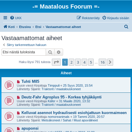
-= Maatalous Foorum =-
UKK
Rekisteröidy
Kirjaudu sisään
E
Koti
Etusivu
Etsi
Vastaamattomat aiheet
t
Vastaamattomat aiheet
s
Siirry tarkennettuun hakuun
i
Etsi
Tarkennettu haku
Sivu
1
/
16
1
2
3
4
5
16
Seuraava
Haku löysi 791 tulosta
…
Aiheet
U
Tuhti M85
u
Uusin viesti Kirjoittaja
Timppuli
«
25 Syys 2020, 15:54
s
Lähetetty Sijainti:
Traktorit / maatalouskoneet
i
v
U
Deutz-Fahr Agroplus 95 - Korkea tyhjäkäynti
i
u
Uusin viesti Kirjoittaja
Käfer
«
31 Maalis 2020, 13:32
e
s
Lähetetty Sijainti:
Traktorit / maatalouskoneet
s
i
t
v
U
Kelluvat asennot hydraulisesti esiohjattuun kuormaimeen
i
i
u
Uusin viesti Kirjoittaja
nomoreanimals
«
19 Tammi 2020, 20:57
e
s
Lähetetty Sijainti:
Metsäkoneet / Sahat / Muut apuvälineet
s
i
t
v
U
apuponsi
i
i
u