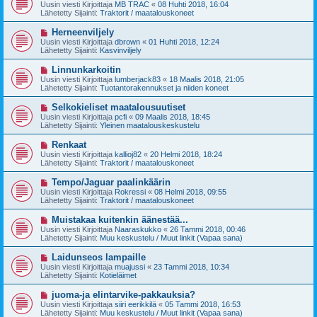
u
Uusin viesti Kirjoittaja
MB TRAC
«
08 Huhti 2018, 16:04
e
s
Lähetetty Sijainti:
Traktorit / maatalouskoneet
s
i
t
v
U
Herneenviljely
i
i
u
Uusin viesti Kirjoittaja
dbrown
«
01 Huhti 2018, 12:24
e
s
Lähetetty Sijainti:
Kasvinviljely
s
i
t
v
U
Linnunkarkoitin
i
i
u
Uusin viesti Kirjoittaja
lumberjack83
«
18 Maalis 2018, 21:05
e
s
Lähetetty Sijainti:
Tuotantorakennukset ja niiden koneet
s
i
t
v
U
Selkokieliset maatalousuutiset
i
i
u
Uusin viesti Kirjoittaja
pcfi
«
09 Maalis 2018, 18:45
e
s
Lähetetty Sijainti:
Yleinen maatalouskeskustelu
s
i
t
v
U
Renkaat
i
i
u
Uusin viesti Kirjoittaja
kallioj82
«
20 Helmi 2018, 18:24
e
s
Lähetetty Sijainti:
Traktorit / maatalouskoneet
s
i
t
v
U
Tempo/Jaguar paalinkäärin
i
i
u
Uusin viesti Kirjoittaja
Rokressi
«
08 Helmi 2018, 09:55
e
s
Lähetetty Sijainti:
Traktorit / maatalouskoneet
s
i
t
v
U
Muistakaa kuitenkin äänestää...
i
i
u
Uusin viesti Kirjoittaja
Naaraskukko
«
26 Tammi 2018, 00:46
e
s
Lähetetty Sijainti:
Muu keskustelu / Muut linkit (Vapaa sana)
s
i
t
v
U
Laidunseos lampaille
i
i
u
Uusin viesti Kirjoittaja
muajussi
«
23 Tammi 2018, 10:34
e
s
Lähetetty Sijainti:
Kotieläimet
s
i
t
v
U
juoma-ja elintarvike-pakkauksia?
i
i
u
Uusin viesti Kirjoittaja
siiri eerikkilä
«
05 Tammi 2018, 16:53
e
s
Lähetetty Sijainti:
Muu keskustelu / Muut linkit (Vapaa sana)
s