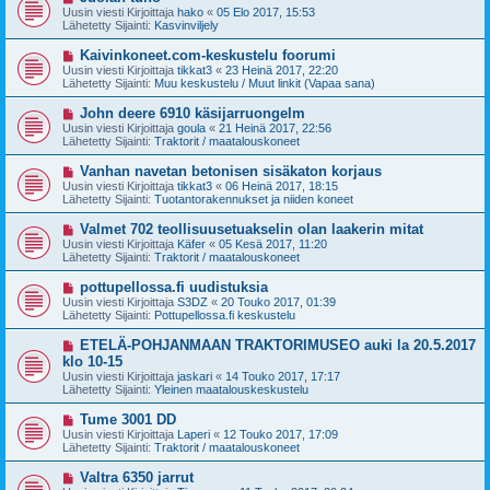
i
u
Uusin viesti Kirjoittaja
hako
«
05 Elo 2017, 15:53
e
s
Lähetetty Sijainti:
Kasvinviljely
s
i
t
v
U
Kaivinkoneet.com-keskustelu foorumi
i
i
u
Uusin viesti Kirjoittaja
tikkat3
«
23 Heinä 2017, 22:20
e
s
Lähetetty Sijainti:
Muu keskustelu / Muut linkit (Vapaa sana)
s
i
t
v
U
John deere 6910 käsijarruongelm
i
i
u
Uusin viesti Kirjoittaja
goula
«
21 Heinä 2017, 22:56
e
s
Lähetetty Sijainti:
Traktorit / maatalouskoneet
s
i
t
v
U
Vanhan navetan betonisen sisäkaton korjaus
i
i
u
Uusin viesti Kirjoittaja
tikkat3
«
06 Heinä 2017, 18:15
e
s
Lähetetty Sijainti:
Tuotantorakennukset ja niiden koneet
s
i
t
v
U
Valmet 702 teollisuusetuakselin olan laakerin mitat
i
i
u
Uusin viesti Kirjoittaja
Käfer
«
05 Kesä 2017, 11:20
e
s
Lähetetty Sijainti:
Traktorit / maatalouskoneet
s
i
t
v
U
pottupellossa.fi uudistuksia
i
i
u
Uusin viesti Kirjoittaja
S3DZ
«
20 Touko 2017, 01:39
e
s
Lähetetty Sijainti:
Pottupellossa.fi keskustelu
s
i
t
v
U
ETELÄ-POHJANMAAN TRAKTORIMUSEO auki la 20.5.2017
i
i
u
klo 10-15
e
s
Uusin viesti Kirjoittaja
s
jaskari
«
14 Touko 2017, 17:17
i
Lähetetty Sijainti:
t
Yleinen maatalouskeskustelu
v
i
i
U
Tume 3001 DD
e
u
Uusin viesti Kirjoittaja
s
Laperi
«
12 Touko 2017, 17:09
s
Lähetetty Sijainti:
t
Traktorit / maatalouskoneet
i
i
v
U
Valtra 6350 jarrut
i
u