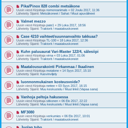
i
t
v
U
Pika/Pinox 828 combi metsäkone
i
i
u
Uusin viesti Kirjoittaja
nomoreanimals
«
02 Joulu 2017, 11:36
e
s
Lähetetty Sijainti:
Metsäkoneet / Sahat / Muut apuvälineet
s
i
t
v
U
Valmet mezzo
i
i
u
Uusin viesti Kirjoittaja
pate1
«
29 Loka 2017, 18:56
e
s
Lähetetty Sijainti:
Traktorit / maatalouskoneet
s
i
t
v
U
Case 4210 vaihteet/suunnanvaihto takkuaa?
i
i
u
Uusin viesti Kirjoittaja
TL-100
«
18 Loka 2017, 12:36
e
s
Lähetetty Sijainti:
Traktorit / maatalouskoneet
s
i
t
v
U
Kuhn paluuaurat Vari-Master 122/4, sälesiipi
i
i
u
Uusin viesti Kirjoittaja
virna
«
03 Loka 2017, 01:06
e
s
Lähetetty Sijainti:
Traktorit / maatalouskoneet
s
i
t
v
U
Maatalousurakointi Pirkanmaa / Ikaalinen
i
i
u
Uusin viesti Kirjoittaja
motalone
«
14 Syys 2017, 15:10
e
s
Lähetetty Sijainti:
Kasvinviljely
s
i
t
v
U
luonnonmukainen kosteusvoide?
i
i
u
Uusin viesti Kirjoittaja
nettee
«
03 Syys 2017, 16:15
e
s
Lähetetty Sijainti:
Muu keskustelu / Muut linkit (Vapaa sana)
s
i
t
v
U
Vanhoja peltoja hakusessa
i
i
u
Uusin viesti Kirjoittaja
sitkonen
«
06 Elo 2017, 22:22
e
s
Lähetetty Sijainti:
Muu keskustelu / Muut linkit (Vapaa sana)
s
i
t
v
U
MF3080
i
i
u
Uusin viesti Kirjoittaja
verkumies
«
06 Elo 2017, 10:01
e
s
Lähetetty Sijainti:
Traktorit / maatalouskoneet
s
i
t
v
U
Juolan tuho
i