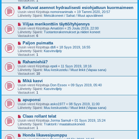
Vastaukset:
1
i
v
i
U
Kelluvat asennot hydraulisesti esiohjattuun kuormaimeen
e
u
Uusin viesti Kirjoittaja
nomoreanimals
«
19 Tammi 2020, 20:57
s
s
Lähetetty Sijainti:
Metsäkoneet / Sahat / Muut apuvälineet
t
i
i
v
U
Viljaa merikonttiin täyttö/tyhjennys
i
u
Uusin viesti Kirjoittaja
Amatööri
«
25 Joulu 2019, 22:00
e
s
Lähetetty Sijainti:
Tuotantorakennukset ja niiden koneet
s
i
Vastaukset:
6
t
v
i
i
U
Paljon puimatta
e
u
Uusin viesti Kirjoittaja
dbfi
«
18 Syys 2019, 16:55
s
s
Lähetetty Sijainti:
Kasvinviljely
t
i
Vastaukset:
1
i
v
i
U
Rahamiehiä?
e
u
Uusin viesti Kirjoittaja
epeli
«
11 Syys 2019, 18:16
s
s
Lähetetty Sijainti:
Muu keskustelu / Muut linkit (Vapaa sana)
t
i
Vastaukset:
10
i
v
i
U
Mikä kasvi
e
u
Uusin viesti Kirjoittaja
Don Essex
«
09 Syys 2019, 05:40
s
s
Lähetetty Sijainti:
Kasvinviljely
t
i
Vastaukset:
1
i
v
i
U
apuponsi
e
u
Uusin viesti Kirjoittaja
asko1977
«
08 Syys 2019, 11:00
s
s
Lähetetty Sijainti:
Muu keskustelu / Muut linkit (Vapaa sana)
t
i
i
v
U
Claas rollant telat
i
u
Uusin viesti Kirjoittaja
Jorma Samuli
«
01 Syys 2019, 15:24
e
s
Lähetetty Sijainti:
Traktorit / maatalouskoneet
s
i
Vastaukset:
1
t
v
i
i
U
Honda likavesipumppu
e
u