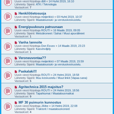
u
Uusin viesti Kirjoittaja
dbfi
«
14 Huhti 2019, 16:10
e
s
Lähetetty Sijainti:
ATK / Teknologia
s
i
Vastaukset:
7
t
v
i
i
U
Henkilötietosuoja
e
u
Uusin viesti Kirjoittaja
meijerikkö
«
03 Huhti 2019, 10:37
s
s
Lähetetty Sijainti:
Maataloustuki- ja verotuskeskustelu.
t
i
i
v
U
Energipuukoura patruunaan
i
u
Uusin viesti Kirjoittaja
ROUTI
«
16 Maalis 2019, 09:05
e
s
Lähetetty Sijainti:
Metsäkoneet / Sahat / Muut apuvälineet
s
i
Vastaukset:
1
t
v
i
i
U
Vanha lannoite
e
u
Uusin viesti Kirjoittaja
Don Essex
«
14 Maalis 2019, 23:23
s
s
Lähetetty Sijainti:
Kasvinviljely
t
i
Vastaukset:
1
i
v
i
U
Veroneuvontaa??
e
u
Uusin viesti Kirjoittaja
meijerikkö
«
07 Maalis 2019, 15:59
s
s
Lähetetty Sijainti:
Maataloustuki- ja verotuskeskustelu.
t
i
i
v
U
Paskalaki!!!
i
u
Uusin viesti Kirjoittaja
ROUTI
«
24 Helmi 2019, 18:58
e
s
Lähetetty Sijainti:
Muu keskustelu / Muut linkit (Vapaa sana)
s
i
Vastaukset:
5
t
v
i
i
U
Agritechnica 2015 majoitus?
e
u
Uusin viesti Kirjoittaja
ROUTI
«
24 Helmi 2019, 18:56
s
s
Lähetetty Sijainti:
Tapahtumat / Maatalousmatkat
t
i
Vastaukset:
9
i
v
i
U
MF 30 puimurin kunnostus
e
u
Uusin viesti Kirjoittaja
JiiVee
«
14 Helmi 2019, 22:08
s
s
Lähetetty Sijainti:
Traktorit / maatalouskoneet
t
i
Vastaukset:
4
i