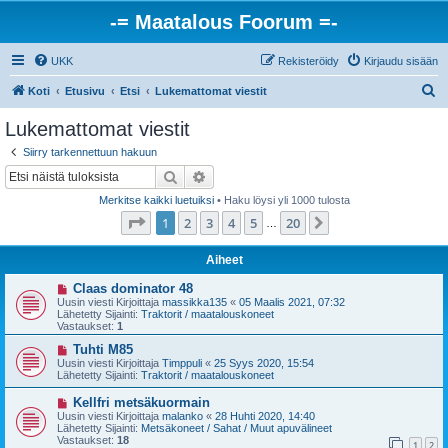
-= Maatalous Foorum =-
UKK
Rekisteröidy
Kirjaudu sisään
E
Koti
Etusivu
Etsi
Lukemattomat viestit
t
Lukemattomat viestit
s
Siirry tarkennettuun hakuun
i
Etsi
Tarkennettu haku
Merkitse kaikki luetuiksi
• Haku löysi yli 1000 tulosta
Sivu
1
/
20
1
2
3
4
5
20
Seuraava
…
Aiheet
U
Claas dominator 48
u
Uusin viesti Kirjoittaja
massikka135
«
05 Maalis 2021, 07:32
s
Lähetetty Sijainti:
Traktorit / maatalouskoneet
i
Vastaukset:
1
v
i
U
Tuhti M85
e
u
Uusin viesti Kirjoittaja
Timppuli
«
25 Syys 2020, 15:54
s
s
Lähetetty Sijainti:
Traktorit / maatalouskoneet
t
i
i
v
U
Kellfri metsäkuormain
i
u
Uusin viesti Kirjoittaja
malanko
«
28 Huhti 2020, 14:40
e
s
Lähetetty Sijainti:
Metsäkoneet / Sahat / Muut apuvälineet
s
i
Vastaukset:
18
t
1
2
v