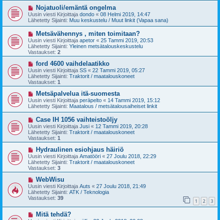
v
i
U
Nojatuoli/emäntä ongelma
e
u
Uusin viesti Kirjoittaja
dondo
«
08 Helmi 2019, 14:47
s
s
Lähetetty Sijainti:
Muu keskustelu / Muut linkit (Vapaa sana)
t
i
i
v
U
Metsävähennys , miten toimitaan?
i
u
Uusin viesti Kirjoittaja
apetor
«
25 Tammi 2019, 20:53
e
s
Lähetetty Sijainti:
Yleinen metsätalouskeskustelu
s
i
Vastaukset:
2
t
v
i
i
U
ford 4600 vaihdelaatikko
e
u
Uusin viesti Kirjoittaja
SS
«
22 Tammi 2019, 05:27
s
s
Lähetetty Sijainti:
Traktorit / maatalouskoneet
t
i
Vastaukset:
1
i
v
i
U
Metsäpalvelua itä-suomesta
e
u
Uusin viesti Kirjoittaja
peräpelto
«
14 Tammi 2019, 15:12
s
s
Lähetetty Sijainti:
Maatalous / metsätalousaiheiset linkit
t
i
i
v
U
Case IH 1056 vaihteistoöljy
i
u
Uusin viesti Kirjoittaja
Jusi
«
12 Tammi 2019, 20:28
e
s
Lähetetty Sijainti:
Traktorit / maatalouskoneet
s
i
Vastaukset:
1
t
v
i
i
U
Hydraulinen esiohjaus häiriö
e
u
Uusin viesti Kirjoittaja
Amatööri
«
27 Joulu 2018, 22:29
s
s
Lähetetty Sijainti:
Traktorit / maatalouskoneet
t
i
Vastaukset:
3
i
v
i
U
WebWisu
e
u
Uusin viesti Kirjoittaja
Auts
«
27 Joulu 2018, 21:49
s
s
Lähetetty Sijainti:
ATK / Teknologia
t
i
Vastaukset:
39
1
2
3
i
v
i
U
Mitä tehdä?
e
u
s