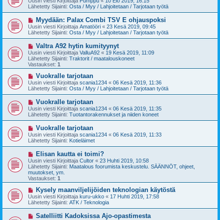
Uusin viesti Kirjoittaja
Pumppu
«
10 Elo 2019, 16:15
s
s
Lähetetty Sijainti:
Osta / Myy / Lahjoitetaan / Tarjotaan työtä
t
i
i
v
U
Myydään: Palax Combi TSV E ohjauspoksi
i
u
Uusin viesti Kirjoittaja
Amatööri
«
23 Kesä 2019, 09:45
e
s
Lähetetty Sijainti:
Osta / Myy / Lahjoitetaan / Tarjotaan työtä
s
i
t
v
U
Valtra A92 hytin kumityynyt
i
i
u
Uusin viesti Kirjoittaja
ValluA92
«
19 Kesä 2019, 11:09
e
s
Lähetetty Sijainti:
Traktorit / maatalouskoneet
s
i
Vastaukset:
1
t
v
i
i
U
Vuokralle tarjotaan
e
u
Uusin viesti Kirjoittaja
scania1234
«
06 Kesä 2019, 11:36
s
s
Lähetetty Sijainti:
Osta / Myy / Lahjoitetaan / Tarjotaan työtä
t
i
i
v
U
Vuokralle tarjotaan
i
u
Uusin viesti Kirjoittaja
scania1234
«
06 Kesä 2019, 11:35
e
s
Lähetetty Sijainti:
Tuotantorakennukset ja niiden koneet
s
i
t
v
U
Vuokralle tarjotaan
i
i
u
Uusin viesti Kirjoittaja
scania1234
«
06 Kesä 2019, 11:33
e
s
Lähetetty Sijainti:
Kotieläimet
s
i
t
v
U
Elisan kautta ei toimi?
i
i
u
Uusin viesti Kirjoittaja
Cultor
«
23 Huhti 2019, 10:58
e
s
Lähetetty Sijainti:
Maatalous foorumista keskustelu. SÄÄNNÖT, ohjeet,
s
i
muutokset, ym.
t
v
Vastaukset:
1
i
i
e
U
Kysely maanviljelijöiden teknologian käytöstä
s
u
Uusin viesti Kirjoittaja
kuru-ukko
«
17 Huhti 2019, 17:58
t
s
Lähetetty Sijainti:
ATK / Teknologia
i
i
v
U
Satelliitti Kadoksissa Ajo-opastimesta
i