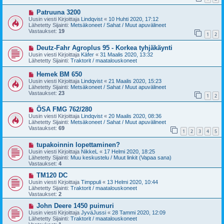
i
i
U
Patruuna 3200
e
u
s
Uusin viesti Kirjoittaja
Lindqvist
«
10 Huhti 2020, 17:12
s
t
Lähetetty Sijainti:
Metsäkoneet / Sahat / Muut apuvälineet
i
i
Vastaukset:
19
1
2
v
i
U
Deutz-Fahr Agroplus 95 - Korkea tyhjäkäynti
e
u
s
Uusin viesti Kirjoittaja
Käfer
«
31 Maalis 2020, 13:32
s
t
Lähetetty Sijainti:
Traktorit / maatalouskoneet
i
i
v
U
Hemek BM 650
i
u
Uusin viesti Kirjoittaja
Lindqvist
«
21 Maalis 2020, 15:23
e
s
Lähetetty Sijainti:
Metsäkoneet / Sahat / Muut apuvälineet
s
i
Vastaukset:
23
t
1
2
v
i
i
U
ÖSA FMG 762/280
e
u
s
Uusin viesti Kirjoittaja
Lindqvist
«
20 Maalis 2020, 08:36
s
t
Lähetetty Sijainti:
Metsäkoneet / Sahat / Muut apuvälineet
i
i
Vastaukset:
69
1
2
3
4
5
v
i
U
tupakoinnin lopettaminen?
e
u
s
Uusin viesti Kirjoittaja
NikkeL
«
17 Helmi 2020, 18:25
s
t
Lähetetty Sijainti:
Muu keskustelu / Muut linkit (Vapaa sana)
i
i
Vastaukset:
4
v
i
U
TM120 DC
e
u
Uusin viesti Kirjoittaja
Timppuli
«
13 Helmi 2020, 10:44
s
s
Lähetetty Sijainti:
Traktorit / maatalouskoneet
t
i
Vastaukset:
2
i
v
i
U
John Deere 1450 puimuri
e
u
Uusin viesti Kirjoittaja
JyväJussi
«
28 Tammi 2020, 12:09
s
s
Lähetetty Sijainti:
Traktorit / maatalouskoneet
t
i