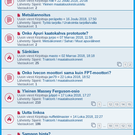
Uusin viesti Kirjoittaja
rölli
«
22 Joulu 2018, 20:08
s
t
Lähetetty Sijainti:
Yleinen maatalouskeskustelu
i
i
Vastaukset:
2
v
i
U
Metsälannoitus
e
u
Uusin viesti Kirjoittaja
peräpelto
«
16 Joulu 2018, 17:50
s
s
Lähetetty Sijainti:
Työtä tarjolla / Urakointia tarjolla/vailla
t
i
Vastaukset:
1
i
v
i
U
Onko Apuri kaatokahva prototuote?
e
u
Uusin viesti Kirjoittaja
jurpo
«
07 Marras 2018, 11:58
s
s
Lähetetty Sijainti:
Metsäkoneet / Sahat / Muut apuvälineet
t
i
Vastaukset:
2
i
v
i
U
Sänkiäes
e
u
Uusin viesti Kirjoittaja
masto
«
02 Marras 2018, 18:18
s
s
Lähetetty Sijainti:
Traktorit / maatalouskoneet
t
i
Vastaukset:
25
1
2
i
v
i
U
Onko Ivecon moottori sama kuin FPT-moottori?
e
u
s
Uusin viesti Kirjoittaja
jan79
«
22 Loka 2018, 18:52
s
t
Lähetetty Sijainti:
Traktorit / maatalouskoneet
i
i
Vastaukset:
1
v
i
U
Yleinen Massey Ferguson-osio
e
u
Uusin viesti Kirjoittaja
jylppö
«
17 Loka 2018, 17:27
s
s
Lähetetty Sijainti:
Traktorit / maatalouskoneet
t
i
Vastaukset:
210
1
12
13
14
15
i
v
…
i
U
Uutta linkoa
e
u
s
Uusin viesti Kirjoittaja
nuffieldmaster
«
14 Loka 2018, 22:27
s
t
Lähetetty Sijainti:
Traktorit / maatalouskoneet
i
i
Vastaukset:
186
1
10
11
12
13
v
…
i
U
Sampon hinta?
e