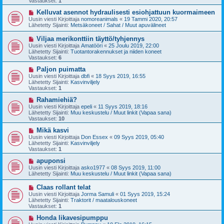
Vastaukset:
1
i
v
i
U
Kelluvat asennot hydraulisesti esiohjattuun kuormaimeen
e
u
Uusin viesti Kirjoittaja
nomoreanimals
«
19 Tammi 2020, 20:57
s
s
Lähetetty Sijainti:
Metsäkoneet / Sahat / Muut apuvälineet
t
i
i
v
U
Viljaa merikonttiin täyttö/tyhjennys
i
u
Uusin viesti Kirjoittaja
Amatööri
«
25 Joulu 2019, 22:00
e
s
Lähetetty Sijainti:
Tuotantorakennukset ja niiden koneet
s
i
Vastaukset:
6
t
v
i
i
U
Paljon puimatta
e
u
Uusin viesti Kirjoittaja
dbfi
«
18 Syys 2019, 16:55
s
s
Lähetetty Sijainti:
Kasvinviljely
t
i
Vastaukset:
1
i
v
i
U
Rahamiehiä?
e
u
Uusin viesti Kirjoittaja
epeli
«
11 Syys 2019, 18:16
s
s
Lähetetty Sijainti:
Muu keskustelu / Muut linkit (Vapaa sana)
t
i
Vastaukset:
10
i
v
i
U
Mikä kasvi
e
u
Uusin viesti Kirjoittaja
Don Essex
«
09 Syys 2019, 05:40
s
s
Lähetetty Sijainti:
Kasvinviljely
t
i
Vastaukset:
1
i
v
i
U
apuponsi
e
u
Uusin viesti Kirjoittaja
asko1977
«
08 Syys 2019, 11:00
s
s
Lähetetty Sijainti:
Muu keskustelu / Muut linkit (Vapaa sana)
t
i
i
v
U
Claas rollant telat
i
u
Uusin viesti Kirjoittaja
Jorma Samuli
«
01 Syys 2019, 15:24
e
s
Lähetetty Sijainti:
Traktorit / maatalouskoneet
s
i
Vastaukset:
1
t
v
i
i
U
Honda likavesipumppu
e
u