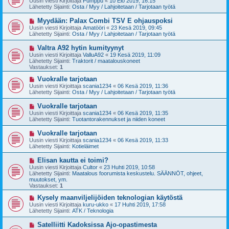
Uusin viesti Kirjoittaja
Pumppu
«
10 Elo 2019, 16:15
s
s
Lähetetty Sijainti:
Osta / Myy / Lahjoitetaan / Tarjotaan työtä
t
i
i
v
U
Myydään: Palax Combi TSV E ohjauspoksi
i
u
Uusin viesti Kirjoittaja
Amatööri
«
23 Kesä 2019, 09:45
e
s
Lähetetty Sijainti:
Osta / Myy / Lahjoitetaan / Tarjotaan työtä
s
i
t
v
U
Valtra A92 hytin kumityynyt
i
i
u
Uusin viesti Kirjoittaja
ValluA92
«
19 Kesä 2019, 11:09
e
s
Lähetetty Sijainti:
Traktorit / maatalouskoneet
s
i
Vastaukset:
1
t
v
i
i
U
Vuokralle tarjotaan
e
u
Uusin viesti Kirjoittaja
scania1234
«
06 Kesä 2019, 11:36
s
s
Lähetetty Sijainti:
Osta / Myy / Lahjoitetaan / Tarjotaan työtä
t
i
i
v
U
Vuokralle tarjotaan
i
u
Uusin viesti Kirjoittaja
scania1234
«
06 Kesä 2019, 11:35
e
s
Lähetetty Sijainti:
Tuotantorakennukset ja niiden koneet
s
i
t
v
U
Vuokralle tarjotaan
i
i
u
Uusin viesti Kirjoittaja
scania1234
«
06 Kesä 2019, 11:33
e
s
Lähetetty Sijainti:
Kotieläimet
s
i
t
v
U
Elisan kautta ei toimi?
i
i
u
Uusin viesti Kirjoittaja
Cultor
«
23 Huhti 2019, 10:58
e
s
Lähetetty Sijainti:
Maatalous foorumista keskustelu. SÄÄNNÖT, ohjeet,
s
i
muutokset, ym.
t
v
Vastaukset:
1
i
i
e
U
Kysely maanviljelijöiden teknologian käytöstä
s
u
Uusin viesti Kirjoittaja
kuru-ukko
«
17 Huhti 2019, 17:58
t
s
Lähetetty Sijainti:
ATK / Teknologia
i
i
v
U
Satelliitti Kadoksissa Ajo-opastimesta
i