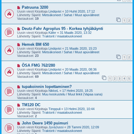
i
i
U
Patruuna 3200
e
u
s
Uusin viesti Kirjoittaja
Lindqvist
«
10 Huhti 2020, 17:12
s
t
Lähetetty Sijainti:
Metsäkoneet / Sahat / Muut apuvälineet
i
i
Vastaukset:
19
1
2
v
i
U
Deutz-Fahr Agroplus 95 - Korkea tyhjäkäynti
e
u
s
Uusin viesti Kirjoittaja
Käfer
«
31 Maalis 2020, 13:32
s
t
Lähetetty Sijainti:
Traktorit / maatalouskoneet
i
i
v
U
Hemek BM 650
i
u
Uusin viesti Kirjoittaja
Lindqvist
«
21 Maalis 2020, 15:23
e
s
Lähetetty Sijainti:
Metsäkoneet / Sahat / Muut apuvälineet
s
i
Vastaukset:
23
t
1
2
v
i
i
U
ÖSA FMG 762/280
e
u
s
Uusin viesti Kirjoittaja
Lindqvist
«
20 Maalis 2020, 08:36
s
t
Lähetetty Sijainti:
Metsäkoneet / Sahat / Muut apuvälineet
i
i
Vastaukset:
69
1
2
3
4
5
v
i
U
tupakoinnin lopettaminen?
e
u
s
Uusin viesti Kirjoittaja
NikkeL
«
17 Helmi 2020, 18:25
s
t
Lähetetty Sijainti:
Muu keskustelu / Muut linkit (Vapaa sana)
i
i
Vastaukset:
4
v
i
U
TM120 DC
e
u
Uusin viesti Kirjoittaja
Timppuli
«
13 Helmi 2020, 10:44
s
s
Lähetetty Sijainti:
Traktorit / maatalouskoneet
t
i
Vastaukset:
2
i
v
i
U
John Deere 1450 puimuri
e
u
Uusin viesti Kirjoittaja
JyväJussi
«
28 Tammi 2020, 12:09
s
s
Lähetetty Sijainti:
Traktorit / maatalouskoneet
t
i