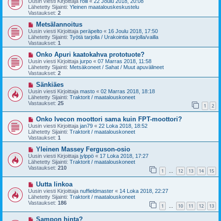
Uusin viesti Kirjoittaja
rölli
«
22 Joulu 2018, 20:08
s
t
Lähetetty Sijainti:
Yleinen maatalouskeskustelu
i
i
Vastaukset:
2
v
i
U
Metsälannoitus
e
u
Uusin viesti Kirjoittaja
peräpelto
«
16 Joulu 2018, 17:50
s
s
Lähetetty Sijainti:
Työtä tarjolla / Urakointia tarjolla/vailla
t
i
Vastaukset:
1
i
v
i
U
Onko Apuri kaatokahva prototuote?
e
u
Uusin viesti Kirjoittaja
jurpo
«
07 Marras 2018, 11:58
s
s
Lähetetty Sijainti:
Metsäkoneet / Sahat / Muut apuvälineet
t
i
Vastaukset:
2
i
v
i
U
Sänkiäes
e
u
Uusin viesti Kirjoittaja
masto
«
02 Marras 2018, 18:18
s
s
Lähetetty Sijainti:
Traktorit / maatalouskoneet
t
i
Vastaukset:
25
1
2
i
v
i
U
Onko Ivecon moottori sama kuin FPT-moottori?
e
u
s
Uusin viesti Kirjoittaja
jan79
«
22 Loka 2018, 18:52
s
t
Lähetetty Sijainti:
Traktorit / maatalouskoneet
i
i
Vastaukset:
1
v
i
U
Yleinen Massey Ferguson-osio
e
u
Uusin viesti Kirjoittaja
jylppö
«
17 Loka 2018, 17:27
s
s
Lähetetty Sijainti:
Traktorit / maatalouskoneet
t
i
Vastaukset:
210
1
12
13
14
15
i
v
…
i
U
Uutta linkoa
e
u
s
Uusin viesti Kirjoittaja
nuffieldmaster
«
14 Loka 2018, 22:27
s
t
Lähetetty Sijainti:
Traktorit / maatalouskoneet
i
i
Vastaukset:
186
1
10
11
12
13
v
…
i
U
Sampon hinta?
e