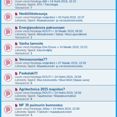
u
Uusin viesti Kirjoittaja
dbfi
«
14 Huhti 2019, 16:10
e
s
Lähetetty Sijainti:
ATK / Teknologia
s
i
Vastaukset:
7
t
v
i
i
U
Henkilötietosuoja
e
u
Uusin viesti Kirjoittaja
meijerikkö
«
03 Huhti 2019, 10:37
s
s
Lähetetty Sijainti:
Maataloustuki- ja verotuskeskustelu.
t
i
i
v
U
Energipuukoura patruunaan
i
u
Uusin viesti Kirjoittaja
ROUTI
«
16 Maalis 2019, 09:05
e
s
Lähetetty Sijainti:
Metsäkoneet / Sahat / Muut apuvälineet
s
i
Vastaukset:
1
t
v
i
i
U
Vanha lannoite
e
u
Uusin viesti Kirjoittaja
Don Essex
«
14 Maalis 2019, 23:23
s
s
Lähetetty Sijainti:
Kasvinviljely
t
i
Vastaukset:
1
i
v
i
U
Veroneuvontaa??
e
u
Uusin viesti Kirjoittaja
meijerikkö
«
07 Maalis 2019, 15:59
s
s
Lähetetty Sijainti:
Maataloustuki- ja verotuskeskustelu.
t
i
i
v
U
Paskalaki!!!
i
u
Uusin viesti Kirjoittaja
ROUTI
«
24 Helmi 2019, 18:58
e
s
Lähetetty Sijainti:
Muu keskustelu / Muut linkit (Vapaa sana)
s
i
Vastaukset:
5
t
v
i
i
U
Agritechnica 2015 majoitus?
e
u
Uusin viesti Kirjoittaja
ROUTI
«
24 Helmi 2019, 18:56
s
s
Lähetetty Sijainti:
Tapahtumat / Maatalousmatkat
t
i
Vastaukset:
9
i
v
i
U
MF 30 puimurin kunnostus
e
u
Uusin viesti Kirjoittaja
JiiVee
«
14 Helmi 2019, 22:08
s
s
Lähetetty Sijainti:
Traktorit / maatalouskoneet
t
i
Vastaukset:
4
i