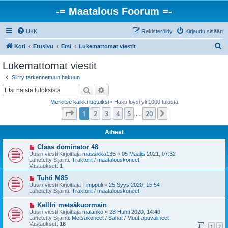
-= Maatalous Foorum =-
UKK
Rekisteröidy
Kirjaudu sisään
E
Koti
Etusivu
Etsi
Lukemattomat viestit
t
Lukemattomat viestit
s
Siirry tarkennettuun hakuun
i
Etsi
Tarkennettu haku
Merkitse kaikki luetuiksi
• Haku löysi yli 1000 tulosta
Sivu
1
/
20
1
2
3
4
5
20
Seuraava
…
Aiheet
U
Claas dominator 48
u
Uusin viesti Kirjoittaja
massikka135
«
05 Maalis 2021, 07:32
s
Lähetetty Sijainti:
Traktorit / maatalouskoneet
i
Vastaukset:
1
v
i
U
Tuhti M85
e
u
Uusin viesti Kirjoittaja
Timppuli
«
25 Syys 2020, 15:54
s
s
Lähetetty Sijainti:
Traktorit / maatalouskoneet
t
i
i
v
U
Kellfri metsäkuormain
i
u
Uusin viesti Kirjoittaja
malanko
«
28 Huhti 2020, 14:40
e
s
Lähetetty Sijainti:
Metsäkoneet / Sahat / Muut apuvälineet
s
i
Vastaukset:
18
t
1
2
v