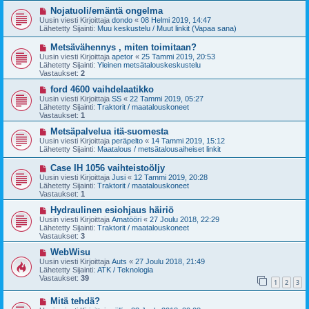
v
i
U
Nojatuoli/emäntä ongelma
e
u
Uusin viesti Kirjoittaja
dondo
«
08 Helmi 2019, 14:47
s
s
Lähetetty Sijainti:
Muu keskustelu / Muut linkit (Vapaa sana)
t
i
i
v
U
Metsävähennys , miten toimitaan?
i
u
Uusin viesti Kirjoittaja
apetor
«
25 Tammi 2019, 20:53
e
s
Lähetetty Sijainti:
Yleinen metsätalouskeskustelu
s
i
Vastaukset:
2
t
v
i
i
U
ford 4600 vaihdelaatikko
e
u
Uusin viesti Kirjoittaja
SS
«
22 Tammi 2019, 05:27
s
s
Lähetetty Sijainti:
Traktorit / maatalouskoneet
t
i
Vastaukset:
1
i
v
i
U
Metsäpalvelua itä-suomesta
e
u
Uusin viesti Kirjoittaja
peräpelto
«
14 Tammi 2019, 15:12
s
s
Lähetetty Sijainti:
Maatalous / metsätalousaiheiset linkit
t
i
i
v
U
Case IH 1056 vaihteistoöljy
i
u
Uusin viesti Kirjoittaja
Jusi
«
12 Tammi 2019, 20:28
e
s
Lähetetty Sijainti:
Traktorit / maatalouskoneet
s
i
Vastaukset:
1
t
v
i
i
U
Hydraulinen esiohjaus häiriö
e
u
Uusin viesti Kirjoittaja
Amatööri
«
27 Joulu 2018, 22:29
s
s
Lähetetty Sijainti:
Traktorit / maatalouskoneet
t
i
Vastaukset:
3
i
v
i
U
WebWisu
e
u
Uusin viesti Kirjoittaja
Auts
«
27 Joulu 2018, 21:49
s
s
Lähetetty Sijainti:
ATK / Teknologia
t
i
Vastaukset:
39
1
2
3
i
v
i
U
Mitä tehdä?
e
u
s