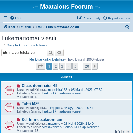
-= Maatalous Foorum =-
UKK
Rekisteröidy
Kirjaudu sisään
E
Koti
Etusivu
Etsi
Lukemattomat viestit
t
Lukemattomat viestit
s
Siirry tarkennettuun hakuun
i
Etsi
Tarkennettu haku
Merkitse kaikki luetuiksi
• Haku löysi yli 1000 tulosta
Sivu
1
/
20
1
2
3
4
5
20
Seuraava
…
Aiheet
U
Claas dominator 48
u
Uusin viesti Kirjoittaja
massikka135
«
05 Maalis 2021, 07:32
s
Lähetetty Sijainti:
Traktorit / maatalouskoneet
i
Vastaukset:
1
v
i
U
Tuhti M85
e
u
Uusin viesti Kirjoittaja
Timppuli
«
25 Syys 2020, 15:54
s
s
Lähetetty Sijainti:
Traktorit / maatalouskoneet
t
i
i
v
U
Kellfri metsäkuormain
i
u
Uusin viesti Kirjoittaja
malanko
«
28 Huhti 2020, 14:40
e
s
Lähetetty Sijainti:
Metsäkoneet / Sahat / Muut apuvälineet
s
i
Vastaukset:
18
t
1
2
v