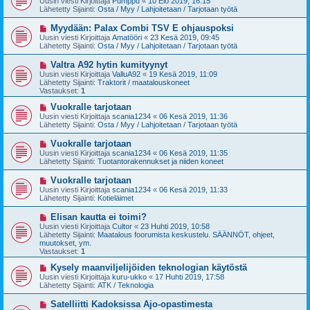
Uusin viesti Kirjoittaja
Pumppu
«
10 Elo 2019, 16:15
s
s
Lähetetty Sijainti:
Osta / Myy / Lahjoitetaan / Tarjotaan työtä
t
i
i
v
U
Myydään: Palax Combi TSV E ohjauspoksi
i
u
Uusin viesti Kirjoittaja
Amatööri
«
23 Kesä 2019, 09:45
e
s
Lähetetty Sijainti:
Osta / Myy / Lahjoitetaan / Tarjotaan työtä
s
i
t
v
U
Valtra A92 hytin kumityynyt
i
i
u
Uusin viesti Kirjoittaja
ValluA92
«
19 Kesä 2019, 11:09
e
s
Lähetetty Sijainti:
Traktorit / maatalouskoneet
s
i
Vastaukset:
1
t
v
i
i
U
Vuokralle tarjotaan
e
u
Uusin viesti Kirjoittaja
scania1234
«
06 Kesä 2019, 11:36
s
s
Lähetetty Sijainti:
Osta / Myy / Lahjoitetaan / Tarjotaan työtä
t
i
i
v
U
Vuokralle tarjotaan
i
u
Uusin viesti Kirjoittaja
scania1234
«
06 Kesä 2019, 11:35
e
s
Lähetetty Sijainti:
Tuotantorakennukset ja niiden koneet
s
i
t
v
U
Vuokralle tarjotaan
i
i
u
Uusin viesti Kirjoittaja
scania1234
«
06 Kesä 2019, 11:33
e
s
Lähetetty Sijainti:
Kotieläimet
s
i
t
v
U
Elisan kautta ei toimi?
i
i
u
Uusin viesti Kirjoittaja
Cultor
«
23 Huhti 2019, 10:58
e
s
Lähetetty Sijainti:
Maatalous foorumista keskustelu. SÄÄNNÖT, ohjeet,
s
i
muutokset, ym.
t
v
Vastaukset:
1
i
i
e
U
Kysely maanviljelijöiden teknologian käytöstä
s
u
Uusin viesti Kirjoittaja
kuru-ukko
«
17 Huhti 2019, 17:58
t
s
Lähetetty Sijainti:
ATK / Teknologia
i
i
v
U
Satelliitti Kadoksissa Ajo-opastimesta
i