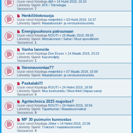
u
Uusin viesti Kirjoittaja
dbfi
«
14 Huhti 2019, 16:10
e
s
Lähetetty Sijainti:
ATK / Teknologia
s
i
Vastaukset:
7
t
v
i
i
U
Henkilötietosuoja
e
u
Uusin viesti Kirjoittaja
meijerikkö
«
03 Huhti 2019, 10:37
s
s
Lähetetty Sijainti:
Maataloustuki- ja verotuskeskustelu.
t
i
i
v
U
Energipuukoura patruunaan
i
u
Uusin viesti Kirjoittaja
ROUTI
«
16 Maalis 2019, 09:05
e
s
Lähetetty Sijainti:
Metsäkoneet / Sahat / Muut apuvälineet
s
i
Vastaukset:
1
t
v
i
i
U
Vanha lannoite
e
u
Uusin viesti Kirjoittaja
Don Essex
«
14 Maalis 2019, 23:23
s
s
Lähetetty Sijainti:
Kasvinviljely
t
i
Vastaukset:
1
i
v
i
U
Veroneuvontaa??
e
u
Uusin viesti Kirjoittaja
meijerikkö
«
07 Maalis 2019, 15:59
s
s
Lähetetty Sijainti:
Maataloustuki- ja verotuskeskustelu.
t
i
i
v
U
Paskalaki!!!
i
u
Uusin viesti Kirjoittaja
ROUTI
«
24 Helmi 2019, 18:58
e
s
Lähetetty Sijainti:
Muu keskustelu / Muut linkit (Vapaa sana)
s
i
Vastaukset:
5
t
v
i
i
U
Agritechnica 2015 majoitus?
e
u
Uusin viesti Kirjoittaja
ROUTI
«
24 Helmi 2019, 18:56
s
s
Lähetetty Sijainti:
Tapahtumat / Maatalousmatkat
t
i
Vastaukset:
9
i
v
i
U
MF 30 puimurin kunnostus
e
u
Uusin viesti Kirjoittaja
JiiVee
«
14 Helmi 2019, 22:08
s
s
Lähetetty Sijainti:
Traktorit / maatalouskoneet
t
i
Vastaukset:
4
i