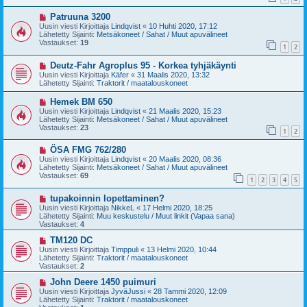
i
i
U
Patruuna 3200
e
u
s
Uusin viesti Kirjoittaja
Lindqvist
«
10 Huhti 2020, 17:12
s
t
Lähetetty Sijainti:
Metsäkoneet / Sahat / Muut apuvälineet
i
i
Vastaukset:
19
1
2
v
i
U
Deutz-Fahr Agroplus 95 - Korkea tyhjäkäynti
e
u
s
Uusin viesti Kirjoittaja
Käfer
«
31 Maalis 2020, 13:32
s
t
Lähetetty Sijainti:
Traktorit / maatalouskoneet
i
i
v
U
Hemek BM 650
i
u
Uusin viesti Kirjoittaja
Lindqvist
«
21 Maalis 2020, 15:23
e
s
Lähetetty Sijainti:
Metsäkoneet / Sahat / Muut apuvälineet
s
i
Vastaukset:
23
t
1
2
v
i
i
U
ÖSA FMG 762/280
e
u
s
Uusin viesti Kirjoittaja
Lindqvist
«
20 Maalis 2020, 08:36
s
t
Lähetetty Sijainti:
Metsäkoneet / Sahat / Muut apuvälineet
i
i
Vastaukset:
69
1
2
3
4
5
v
i
U
tupakoinnin lopettaminen?
e
u
s
Uusin viesti Kirjoittaja
NikkeL
«
17 Helmi 2020, 18:25
s
t
Lähetetty Sijainti:
Muu keskustelu / Muut linkit (Vapaa sana)
i
i
Vastaukset:
4
v
i
U
TM120 DC
e
u
Uusin viesti Kirjoittaja
Timppuli
«
13 Helmi 2020, 10:44
s
s
Lähetetty Sijainti:
Traktorit / maatalouskoneet
t
i
Vastaukset:
2
i
v
i
U
John Deere 1450 puimuri
e
u
Uusin viesti Kirjoittaja
JyväJussi
«
28 Tammi 2020, 12:09
s
s
Lähetetty Sijainti:
Traktorit / maatalouskoneet
t
i