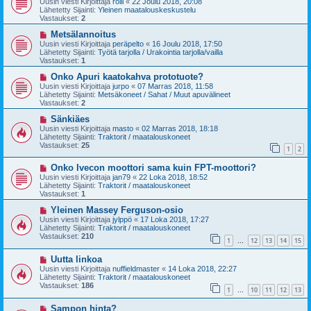
Uusin viesti Kirjoittaja
rölli
«
22 Joulu 2018, 20:08
s
t
Lähetetty Sijainti:
Yleinen maatalouskeskustelu
i
i
Vastaukset:
2
v
i
U
Metsälannoitus
e
u
Uusin viesti Kirjoittaja
peräpelto
«
16 Joulu 2018, 17:50
s
s
Lähetetty Sijainti:
Työtä tarjolla / Urakointia tarjolla/vailla
t
i
Vastaukset:
1
i
v
i
U
Onko Apuri kaatokahva prototuote?
e
u
Uusin viesti Kirjoittaja
jurpo
«
07 Marras 2018, 11:58
s
s
Lähetetty Sijainti:
Metsäkoneet / Sahat / Muut apuvälineet
t
i
Vastaukset:
2
i
v
i
U
Sänkiäes
e
u
Uusin viesti Kirjoittaja
masto
«
02 Marras 2018, 18:18
s
s
Lähetetty Sijainti:
Traktorit / maatalouskoneet
t
i
Vastaukset:
25
1
2
i
v
i
U
Onko Ivecon moottori sama kuin FPT-moottori?
e
u
s
Uusin viesti Kirjoittaja
jan79
«
22 Loka 2018, 18:52
s
t
Lähetetty Sijainti:
Traktorit / maatalouskoneet
i
i
Vastaukset:
1
v
i
U
Yleinen Massey Ferguson-osio
e
u
Uusin viesti Kirjoittaja
jylppö
«
17 Loka 2018, 17:27
s
s
Lähetetty Sijainti:
Traktorit / maatalouskoneet
t
i
Vastaukset:
210
1
12
13
14
15
i
v
…
i
U
Uutta linkoa
e
u
s
Uusin viesti Kirjoittaja
nuffieldmaster
«
14 Loka 2018, 22:27
s
t
Lähetetty Sijainti:
Traktorit / maatalouskoneet
i
i
Vastaukset:
186
1
10
11
12
13
v
…
i
U
Sampon hinta?
e