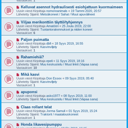
Vastaukset:
1
i
v
i
U
Kelluvat asennot hydraulisesti esiohjattuun kuormaimeen
e
u
Uusin viesti Kirjoittaja
nomoreanimals
«
19 Tammi 2020, 20:57
s
s
Lähetetty Sijainti:
Metsäkoneet / Sahat / Muut apuvälineet
t
i
i
v
U
Viljaa merikonttiin täyttö/tyhjennys
i
u
Uusin viesti Kirjoittaja
Amatööri
«
25 Joulu 2019, 22:00
e
s
Lähetetty Sijainti:
Tuotantorakennukset ja niiden koneet
s
i
Vastaukset:
6
t
v
i
i
U
Paljon puimatta
e
u
Uusin viesti Kirjoittaja
dbfi
«
18 Syys 2019, 16:55
s
s
Lähetetty Sijainti:
Kasvinviljely
t
i
Vastaukset:
1
i
v
i
U
Rahamiehiä?
e
u
Uusin viesti Kirjoittaja
epeli
«
11 Syys 2019, 18:16
s
s
Lähetetty Sijainti:
Muu keskustelu / Muut linkit (Vapaa sana)
t
i
Vastaukset:
10
i
v
i
U
Mikä kasvi
e
u
Uusin viesti Kirjoittaja
Don Essex
«
09 Syys 2019, 05:40
s
s
Lähetetty Sijainti:
Kasvinviljely
t
i
Vastaukset:
1
i
v
i
U
apuponsi
e
u
Uusin viesti Kirjoittaja
asko1977
«
08 Syys 2019, 11:00
s
s
Lähetetty Sijainti:
Muu keskustelu / Muut linkit (Vapaa sana)
t
i
i
v
U
Claas rollant telat
i
u
Uusin viesti Kirjoittaja
Jorma Samuli
«
01 Syys 2019, 15:24
e
s
Lähetetty Sijainti:
Traktorit / maatalouskoneet
s
i
Vastaukset:
1
t
v
i
i
U
Honda likavesipumppu
e
u