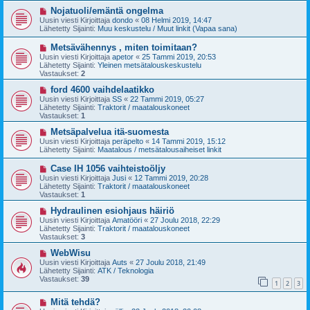
v
i
U
Nojatuoli/emäntä ongelma
e
u
Uusin viesti Kirjoittaja
dondo
«
08 Helmi 2019, 14:47
s
s
Lähetetty Sijainti:
Muu keskustelu / Muut linkit (Vapaa sana)
t
i
i
v
U
Metsävähennys , miten toimitaan?
i
u
Uusin viesti Kirjoittaja
apetor
«
25 Tammi 2019, 20:53
e
s
Lähetetty Sijainti:
Yleinen metsätalouskeskustelu
s
i
Vastaukset:
2
t
v
i
i
U
ford 4600 vaihdelaatikko
e
u
Uusin viesti Kirjoittaja
SS
«
22 Tammi 2019, 05:27
s
s
Lähetetty Sijainti:
Traktorit / maatalouskoneet
t
i
Vastaukset:
1
i
v
i
U
Metsäpalvelua itä-suomesta
e
u
Uusin viesti Kirjoittaja
peräpelto
«
14 Tammi 2019, 15:12
s
s
Lähetetty Sijainti:
Maatalous / metsätalousaiheiset linkit
t
i
i
v
U
Case IH 1056 vaihteistoöljy
i
u
Uusin viesti Kirjoittaja
Jusi
«
12 Tammi 2019, 20:28
e
s
Lähetetty Sijainti:
Traktorit / maatalouskoneet
s
i
Vastaukset:
1
t
v
i
i
U
Hydraulinen esiohjaus häiriö
e
u
Uusin viesti Kirjoittaja
Amatööri
«
27 Joulu 2018, 22:29
s
s
Lähetetty Sijainti:
Traktorit / maatalouskoneet
t
i
Vastaukset:
3
i
v
i
U
WebWisu
e
u
Uusin viesti Kirjoittaja
Auts
«
27 Joulu 2018, 21:49
s
s
Lähetetty Sijainti:
ATK / Teknologia
t
i
Vastaukset:
39
1
2
3
i
v
i
U
Mitä tehdä?
e
u
s