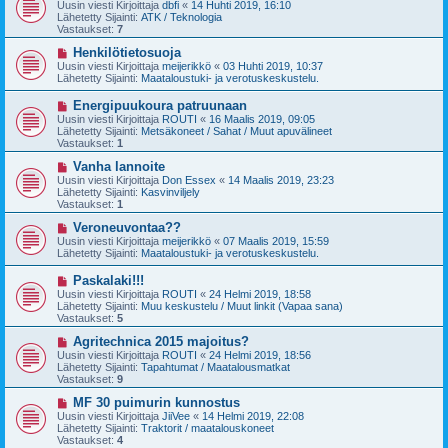
u
Uusin viesti Kirjoittaja
dbfi
«
14 Huhti 2019, 16:10
e
s
Lähetetty Sijainti:
ATK / Teknologia
s
i
Vastaukset:
7
t
v
i
i
U
Henkilötietosuoja
e
u
Uusin viesti Kirjoittaja
meijerikkö
«
03 Huhti 2019, 10:37
s
s
Lähetetty Sijainti:
Maataloustuki- ja verotuskeskustelu.
t
i
i
v
U
Energipuukoura patruunaan
i
u
Uusin viesti Kirjoittaja
ROUTI
«
16 Maalis 2019, 09:05
e
s
Lähetetty Sijainti:
Metsäkoneet / Sahat / Muut apuvälineet
s
i
Vastaukset:
1
t
v
i
i
U
Vanha lannoite
e
u
Uusin viesti Kirjoittaja
Don Essex
«
14 Maalis 2019, 23:23
s
s
Lähetetty Sijainti:
Kasvinviljely
t
i
Vastaukset:
1
i
v
i
U
Veroneuvontaa??
e
u
Uusin viesti Kirjoittaja
meijerikkö
«
07 Maalis 2019, 15:59
s
s
Lähetetty Sijainti:
Maataloustuki- ja verotuskeskustelu.
t
i
i
v
U
Paskalaki!!!
i
u
Uusin viesti Kirjoittaja
ROUTI
«
24 Helmi 2019, 18:58
e
s
Lähetetty Sijainti:
Muu keskustelu / Muut linkit (Vapaa sana)
s
i
Vastaukset:
5
t
v
i
i
U
Agritechnica 2015 majoitus?
e
u
Uusin viesti Kirjoittaja
ROUTI
«
24 Helmi 2019, 18:56
s
s
Lähetetty Sijainti:
Tapahtumat / Maatalousmatkat
t
i
Vastaukset:
9
i
v
i
U
MF 30 puimurin kunnostus
e
u
Uusin viesti Kirjoittaja
JiiVee
«
14 Helmi 2019, 22:08
s
s
Lähetetty Sijainti:
Traktorit / maatalouskoneet
t
i
Vastaukset:
4
i