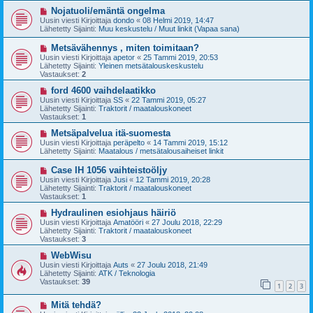
v
i
U
Nojatuoli/emäntä ongelma
e
u
Uusin viesti Kirjoittaja
dondo
«
08 Helmi 2019, 14:47
s
s
Lähetetty Sijainti:
Muu keskustelu / Muut linkit (Vapaa sana)
t
i
i
v
U
Metsävähennys , miten toimitaan?
i
u
Uusin viesti Kirjoittaja
apetor
«
25 Tammi 2019, 20:53
e
s
Lähetetty Sijainti:
Yleinen metsätalouskeskustelu
s
i
Vastaukset:
2
t
v
i
i
U
ford 4600 vaihdelaatikko
e
u
Uusin viesti Kirjoittaja
SS
«
22 Tammi 2019, 05:27
s
s
Lähetetty Sijainti:
Traktorit / maatalouskoneet
t
i
Vastaukset:
1
i
v
i
U
Metsäpalvelua itä-suomesta
e
u
Uusin viesti Kirjoittaja
peräpelto
«
14 Tammi 2019, 15:12
s
s
Lähetetty Sijainti:
Maatalous / metsätalousaiheiset linkit
t
i
i
v
U
Case IH 1056 vaihteistoöljy
i
u
Uusin viesti Kirjoittaja
Jusi
«
12 Tammi 2019, 20:28
e
s
Lähetetty Sijainti:
Traktorit / maatalouskoneet
s
i
Vastaukset:
1
t
v
i
i
U
Hydraulinen esiohjaus häiriö
e
u
Uusin viesti Kirjoittaja
Amatööri
«
27 Joulu 2018, 22:29
s
s
Lähetetty Sijainti:
Traktorit / maatalouskoneet
t
i
Vastaukset:
3
i
v
i
U
WebWisu
e
u
Uusin viesti Kirjoittaja
Auts
«
27 Joulu 2018, 21:49
s
s
Lähetetty Sijainti:
ATK / Teknologia
t
i
Vastaukset:
39
1
2
3
i
v
i
U
Mitä tehdä?
e
u
s