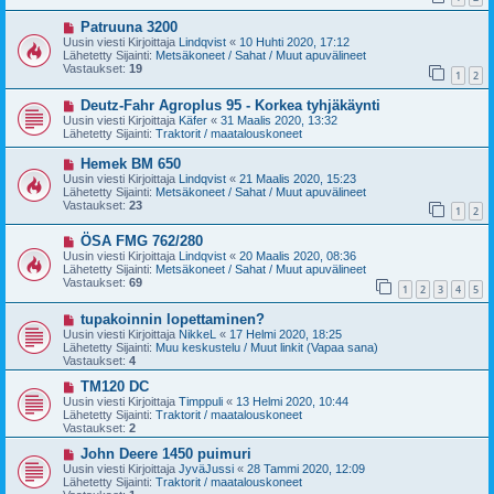
i
i
U
Patruuna 3200
e
u
s
Uusin viesti Kirjoittaja
Lindqvist
«
10 Huhti 2020, 17:12
s
t
Lähetetty Sijainti:
Metsäkoneet / Sahat / Muut apuvälineet
i
i
Vastaukset:
19
1
2
v
i
U
Deutz-Fahr Agroplus 95 - Korkea tyhjäkäynti
e
u
s
Uusin viesti Kirjoittaja
Käfer
«
31 Maalis 2020, 13:32
s
t
Lähetetty Sijainti:
Traktorit / maatalouskoneet
i
i
v
U
Hemek BM 650
i
u
Uusin viesti Kirjoittaja
Lindqvist
«
21 Maalis 2020, 15:23
e
s
Lähetetty Sijainti:
Metsäkoneet / Sahat / Muut apuvälineet
s
i
Vastaukset:
23
t
1
2
v
i
i
U
ÖSA FMG 762/280
e
u
s
Uusin viesti Kirjoittaja
Lindqvist
«
20 Maalis 2020, 08:36
s
t
Lähetetty Sijainti:
Metsäkoneet / Sahat / Muut apuvälineet
i
i
Vastaukset:
69
1
2
3
4
5
v
i
U
tupakoinnin lopettaminen?
e
u
s
Uusin viesti Kirjoittaja
NikkeL
«
17 Helmi 2020, 18:25
s
t
Lähetetty Sijainti:
Muu keskustelu / Muut linkit (Vapaa sana)
i
i
Vastaukset:
4
v
i
U
TM120 DC
e
u
Uusin viesti Kirjoittaja
Timppuli
«
13 Helmi 2020, 10:44
s
s
Lähetetty Sijainti:
Traktorit / maatalouskoneet
t
i
Vastaukset:
2
i
v
i
U
John Deere 1450 puimuri
e
u
Uusin viesti Kirjoittaja
JyväJussi
«
28 Tammi 2020, 12:09
s
s
Lähetetty Sijainti:
Traktorit / maatalouskoneet
t
i