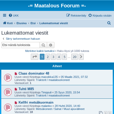
-= Maatalous Foorum =-
UKK
Rekisteröidy
Kirjaudu sisään
E
Koti
Etusivu
Etsi
Lukemattomat viestit
t
Lukemattomat viestit
s
Siirry tarkennettuun hakuun
i
Etsi
Tarkennettu haku
Merkitse kaikki luetuiksi
• Haku löysi yli 1000 tulosta
Sivu
1
/
20
1
2
3
4
5
20
Seuraava
…
Aiheet
U
Claas dominator 48
u
Uusin viesti Kirjoittaja
massikka135
«
05 Maalis 2021, 07:32
s
Lähetetty Sijainti:
Traktorit / maatalouskoneet
i
Vastaukset:
1
v
i
U
Tuhti M85
e
u
Uusin viesti Kirjoittaja
Timppuli
«
25 Syys 2020, 15:54
s
s
Lähetetty Sijainti:
Traktorit / maatalouskoneet
t
i
i
v
U
Kellfri metsäkuormain
i
u
Uusin viesti Kirjoittaja
malanko
«
28 Huhti 2020, 14:40
e
s
Lähetetty Sijainti:
Metsäkoneet / Sahat / Muut apuvälineet
s
i
Vastaukset:
18
t
1
2
v