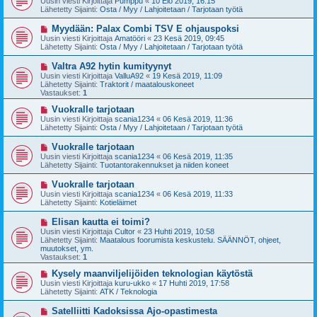
Uusin viesti Kirjoittaja
Pumppu
«
10 Elo 2019, 16:15
s
s
Lähetetty Sijainti:
Osta / Myy / Lahjoitetaan / Tarjotaan työtä
t
i
i
v
U
Myydään: Palax Combi TSV E ohjauspoksi
i
u
Uusin viesti Kirjoittaja
Amatööri
«
23 Kesä 2019, 09:45
e
s
Lähetetty Sijainti:
Osta / Myy / Lahjoitetaan / Tarjotaan työtä
s
i
t
v
U
Valtra A92 hytin kumityynyt
i
i
u
Uusin viesti Kirjoittaja
ValluA92
«
19 Kesä 2019, 11:09
e
s
Lähetetty Sijainti:
Traktorit / maatalouskoneet
s
i
Vastaukset:
1
t
v
i
i
U
Vuokralle tarjotaan
e
u
Uusin viesti Kirjoittaja
scania1234
«
06 Kesä 2019, 11:36
s
s
Lähetetty Sijainti:
Osta / Myy / Lahjoitetaan / Tarjotaan työtä
t
i
i
v
U
Vuokralle tarjotaan
i
u
Uusin viesti Kirjoittaja
scania1234
«
06 Kesä 2019, 11:35
e
s
Lähetetty Sijainti:
Tuotantorakennukset ja niiden koneet
s
i
t
v
U
Vuokralle tarjotaan
i
i
u
Uusin viesti Kirjoittaja
scania1234
«
06 Kesä 2019, 11:33
e
s
Lähetetty Sijainti:
Kotieläimet
s
i
t
v
U
Elisan kautta ei toimi?
i
i
u
Uusin viesti Kirjoittaja
Cultor
«
23 Huhti 2019, 10:58
e
s
Lähetetty Sijainti:
Maatalous foorumista keskustelu. SÄÄNNÖT, ohjeet,
s
i
muutokset, ym.
t
v
Vastaukset:
1
i
i
e
U
Kysely maanviljelijöiden teknologian käytöstä
s
u
Uusin viesti Kirjoittaja
kuru-ukko
«
17 Huhti 2019, 17:58
t
s
Lähetetty Sijainti:
ATK / Teknologia
i
i
v
U
Satelliitti Kadoksissa Ajo-opastimesta
i