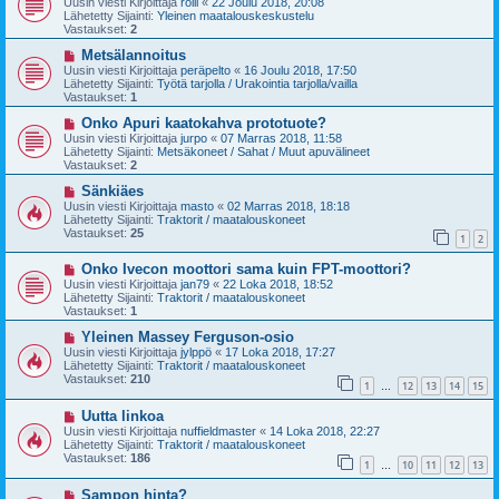
Uusin viesti Kirjoittaja
rölli
«
22 Joulu 2018, 20:08
s
t
Lähetetty Sijainti:
Yleinen maatalouskeskustelu
i
i
Vastaukset:
2
v
i
U
Metsälannoitus
e
u
Uusin viesti Kirjoittaja
peräpelto
«
16 Joulu 2018, 17:50
s
s
Lähetetty Sijainti:
Työtä tarjolla / Urakointia tarjolla/vailla
t
i
Vastaukset:
1
i
v
i
U
Onko Apuri kaatokahva prototuote?
e
u
Uusin viesti Kirjoittaja
jurpo
«
07 Marras 2018, 11:58
s
s
Lähetetty Sijainti:
Metsäkoneet / Sahat / Muut apuvälineet
t
i
Vastaukset:
2
i
v
i
U
Sänkiäes
e
u
Uusin viesti Kirjoittaja
masto
«
02 Marras 2018, 18:18
s
s
Lähetetty Sijainti:
Traktorit / maatalouskoneet
t
i
Vastaukset:
25
1
2
i
v
i
U
Onko Ivecon moottori sama kuin FPT-moottori?
e
u
s
Uusin viesti Kirjoittaja
jan79
«
22 Loka 2018, 18:52
s
t
Lähetetty Sijainti:
Traktorit / maatalouskoneet
i
i
Vastaukset:
1
v
i
U
Yleinen Massey Ferguson-osio
e
u
Uusin viesti Kirjoittaja
jylppö
«
17 Loka 2018, 17:27
s
s
Lähetetty Sijainti:
Traktorit / maatalouskoneet
t
i
Vastaukset:
210
1
12
13
14
15
i
v
…
i
U
Uutta linkoa
e
u
s
Uusin viesti Kirjoittaja
nuffieldmaster
«
14 Loka 2018, 22:27
s
t
Lähetetty Sijainti:
Traktorit / maatalouskoneet
i
i
Vastaukset:
186
1
10
11
12
13
v
…
i
U
Sampon hinta?
e