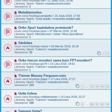
Uusin viesti Kirjoittaja
rölli
«
22 Joulu 2018, 20:08
s
t
Lähetetty Sijainti:
Yleinen maatalouskeskustelu
i
i
Vastaukset:
2
v
i
U
Metsälannoitus
e
u
Uusin viesti Kirjoittaja
peräpelto
«
16 Joulu 2018, 17:50
s
s
Lähetetty Sijainti:
Työtä tarjolla / Urakointia tarjolla/vailla
t
i
Vastaukset:
1
i
v
i
U
Onko Apuri kaatokahva prototuote?
e
u
Uusin viesti Kirjoittaja
jurpo
«
07 Marras 2018, 11:58
s
s
Lähetetty Sijainti:
Metsäkoneet / Sahat / Muut apuvälineet
t
i
Vastaukset:
2
i
v
i
U
Sänkiäes
e
u
Uusin viesti Kirjoittaja
masto
«
02 Marras 2018, 18:18
s
s
Lähetetty Sijainti:
Traktorit / maatalouskoneet
t
i
Vastaukset:
25
1
2
i
v
i
U
Onko Ivecon moottori sama kuin FPT-moottori?
e
u
s
Uusin viesti Kirjoittaja
jan79
«
22 Loka 2018, 18:52
s
t
Lähetetty Sijainti:
Traktorit / maatalouskoneet
i
i
Vastaukset:
1
v
i
U
Yleinen Massey Ferguson-osio
e
u
Uusin viesti Kirjoittaja
jylppö
«
17 Loka 2018, 17:27
s
s
Lähetetty Sijainti:
Traktorit / maatalouskoneet
t
i
Vastaukset:
210
1
12
13
14
15
i
v
…
i
U
Uutta linkoa
e
u
s
Uusin viesti Kirjoittaja
nuffieldmaster
«
14 Loka 2018, 22:27
s
t
Lähetetty Sijainti:
Traktorit / maatalouskoneet
i
i
Vastaukset:
186
1
10
11
12
13
v
…
i
U
Sampon hinta?
e