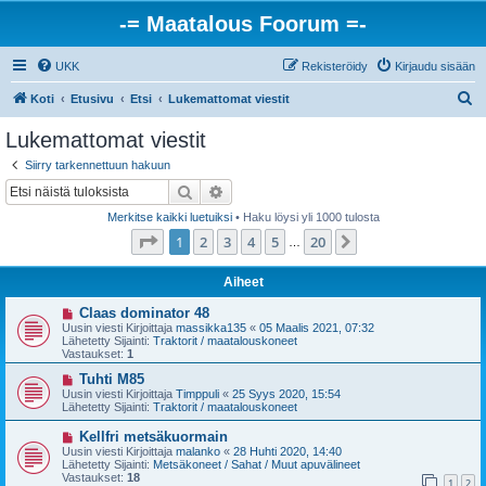
-= Maatalous Foorum =-
UKK
Rekisteröidy
Kirjaudu sisään
E
Koti
Etusivu
Etsi
Lukemattomat viestit
t
Lukemattomat viestit
s
Siirry tarkennettuun hakuun
i
Etsi
Tarkennettu haku
Merkitse kaikki luetuiksi
• Haku löysi yli 1000 tulosta
Sivu
1
/
20
1
2
3
4
5
20
Seuraava
…
Aiheet
U
Claas dominator 48
u
Uusin viesti Kirjoittaja
massikka135
«
05 Maalis 2021, 07:32
s
Lähetetty Sijainti:
Traktorit / maatalouskoneet
i
Vastaukset:
1
v
i
U
Tuhti M85
e
u
Uusin viesti Kirjoittaja
Timppuli
«
25 Syys 2020, 15:54
s
s
Lähetetty Sijainti:
Traktorit / maatalouskoneet
t
i
i
v
U
Kellfri metsäkuormain
i
u
Uusin viesti Kirjoittaja
malanko
«
28 Huhti 2020, 14:40
e
s
Lähetetty Sijainti:
Metsäkoneet / Sahat / Muut apuvälineet
s
i
Vastaukset:
18
t
1
2
v