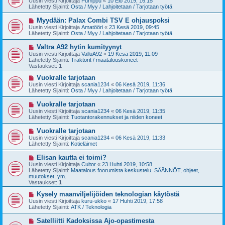
Uusin viesti Kirjoittaja
Pumppu
«
10 Elo 2019, 16:15
s
s
Lähetetty Sijainti:
Osta / Myy / Lahjoitetaan / Tarjotaan työtä
t
i
i
v
U
Myydään: Palax Combi TSV E ohjauspoksi
i
u
Uusin viesti Kirjoittaja
Amatööri
«
23 Kesä 2019, 09:45
e
s
Lähetetty Sijainti:
Osta / Myy / Lahjoitetaan / Tarjotaan työtä
s
i
t
v
U
Valtra A92 hytin kumityynyt
i
i
u
Uusin viesti Kirjoittaja
ValluA92
«
19 Kesä 2019, 11:09
e
s
Lähetetty Sijainti:
Traktorit / maatalouskoneet
s
i
Vastaukset:
1
t
v
i
i
U
Vuokralle tarjotaan
e
u
Uusin viesti Kirjoittaja
scania1234
«
06 Kesä 2019, 11:36
s
s
Lähetetty Sijainti:
Osta / Myy / Lahjoitetaan / Tarjotaan työtä
t
i
i
v
U
Vuokralle tarjotaan
i
u
Uusin viesti Kirjoittaja
scania1234
«
06 Kesä 2019, 11:35
e
s
Lähetetty Sijainti:
Tuotantorakennukset ja niiden koneet
s
i
t
v
U
Vuokralle tarjotaan
i
i
u
Uusin viesti Kirjoittaja
scania1234
«
06 Kesä 2019, 11:33
e
s
Lähetetty Sijainti:
Kotieläimet
s
i
t
v
U
Elisan kautta ei toimi?
i
i
u
Uusin viesti Kirjoittaja
Cultor
«
23 Huhti 2019, 10:58
e
s
Lähetetty Sijainti:
Maatalous foorumista keskustelu. SÄÄNNÖT, ohjeet,
s
i
muutokset, ym.
t
v
Vastaukset:
1
i
i
e
U
Kysely maanviljelijöiden teknologian käytöstä
s
u
Uusin viesti Kirjoittaja
kuru-ukko
«
17 Huhti 2019, 17:58
t
s
Lähetetty Sijainti:
ATK / Teknologia
i
i
v
U
Satelliitti Kadoksissa Ajo-opastimesta
i