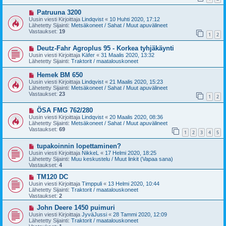
i
i
U
Patruuna 3200
e
u
s
Uusin viesti Kirjoittaja
Lindqvist
«
10 Huhti 2020, 17:12
s
t
Lähetetty Sijainti:
Metsäkoneet / Sahat / Muut apuvälineet
i
i
Vastaukset:
19
1
2
v
i
U
Deutz-Fahr Agroplus 95 - Korkea tyhjäkäynti
e
u
s
Uusin viesti Kirjoittaja
Käfer
«
31 Maalis 2020, 13:32
s
t
Lähetetty Sijainti:
Traktorit / maatalouskoneet
i
i
v
U
Hemek BM 650
i
u
Uusin viesti Kirjoittaja
Lindqvist
«
21 Maalis 2020, 15:23
e
s
Lähetetty Sijainti:
Metsäkoneet / Sahat / Muut apuvälineet
s
i
Vastaukset:
23
t
1
2
v
i
i
U
ÖSA FMG 762/280
e
u
s
Uusin viesti Kirjoittaja
Lindqvist
«
20 Maalis 2020, 08:36
s
t
Lähetetty Sijainti:
Metsäkoneet / Sahat / Muut apuvälineet
i
i
Vastaukset:
69
1
2
3
4
5
v
i
U
tupakoinnin lopettaminen?
e
u
s
Uusin viesti Kirjoittaja
NikkeL
«
17 Helmi 2020, 18:25
s
t
Lähetetty Sijainti:
Muu keskustelu / Muut linkit (Vapaa sana)
i
i
Vastaukset:
4
v
i
U
TM120 DC
e
u
Uusin viesti Kirjoittaja
Timppuli
«
13 Helmi 2020, 10:44
s
s
Lähetetty Sijainti:
Traktorit / maatalouskoneet
t
i
Vastaukset:
2
i
v
i
U
John Deere 1450 puimuri
e
u
Uusin viesti Kirjoittaja
JyväJussi
«
28 Tammi 2020, 12:09
s
s
Lähetetty Sijainti:
Traktorit / maatalouskoneet
t
i