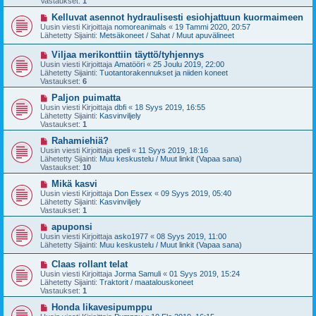
Vastaukset:
1
i
v
i
U
Kelluvat asennot hydraulisesti esiohjattuun kuormaimeen
e
u
Uusin viesti Kirjoittaja
nomoreanimals
«
19 Tammi 2020, 20:57
s
s
Lähetetty Sijainti:
Metsäkoneet / Sahat / Muut apuvälineet
t
i
i
v
U
Viljaa merikonttiin täyttö/tyhjennys
i
u
Uusin viesti Kirjoittaja
Amatööri
«
25 Joulu 2019, 22:00
e
s
Lähetetty Sijainti:
Tuotantorakennukset ja niiden koneet
s
i
Vastaukset:
6
t
v
i
i
U
Paljon puimatta
e
u
Uusin viesti Kirjoittaja
dbfi
«
18 Syys 2019, 16:55
s
s
Lähetetty Sijainti:
Kasvinviljely
t
i
Vastaukset:
1
i
v
i
U
Rahamiehiä?
e
u
Uusin viesti Kirjoittaja
epeli
«
11 Syys 2019, 18:16
s
s
Lähetetty Sijainti:
Muu keskustelu / Muut linkit (Vapaa sana)
t
i
Vastaukset:
10
i
v
i
U
Mikä kasvi
e
u
Uusin viesti Kirjoittaja
Don Essex
«
09 Syys 2019, 05:40
s
s
Lähetetty Sijainti:
Kasvinviljely
t
i
Vastaukset:
1
i
v
i
U
apuponsi
e
u
Uusin viesti Kirjoittaja
asko1977
«
08 Syys 2019, 11:00
s
s
Lähetetty Sijainti:
Muu keskustelu / Muut linkit (Vapaa sana)
t
i
i
v
U
Claas rollant telat
i
u
Uusin viesti Kirjoittaja
Jorma Samuli
«
01 Syys 2019, 15:24
e
s
Lähetetty Sijainti:
Traktorit / maatalouskoneet
s
i
Vastaukset:
1
t
v
i
i
U
Honda likavesipumppu
e
u