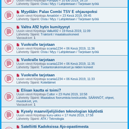
Uusin viesti Kirjoittaja
Pumppu
«
10 Elo 2019, 16:15
s
s
Lähetetty Sijainti:
Osta / Myy / Lahjoitetaan / Tarjotaan työtä
t
i
i
v
U
Myydään: Palax Combi TSV E ohjauspoksi
i
u
Uusin viesti Kirjoittaja
Amatööri
«
23 Kesä 2019, 09:45
e
s
Lähetetty Sijainti:
Osta / Myy / Lahjoitetaan / Tarjotaan työtä
s
i
t
v
U
Valtra A92 hytin kumityynyt
i
i
u
Uusin viesti Kirjoittaja
ValluA92
«
19 Kesä 2019, 11:09
e
s
Lähetetty Sijainti:
Traktorit / maatalouskoneet
s
i
Vastaukset:
1
t
v
i
i
U
Vuokralle tarjotaan
e
u
Uusin viesti Kirjoittaja
scania1234
«
06 Kesä 2019, 11:36
s
s
Lähetetty Sijainti:
Osta / Myy / Lahjoitetaan / Tarjotaan työtä
t
i
i
v
U
Vuokralle tarjotaan
i
u
Uusin viesti Kirjoittaja
scania1234
«
06 Kesä 2019, 11:35
e
s
Lähetetty Sijainti:
Tuotantorakennukset ja niiden koneet
s
i
t
v
U
Vuokralle tarjotaan
i
i
u
Uusin viesti Kirjoittaja
scania1234
«
06 Kesä 2019, 11:33
e
s
Lähetetty Sijainti:
Kotieläimet
s
i
t
v
U
Elisan kautta ei toimi?
i
i
u
Uusin viesti Kirjoittaja
Cultor
«
23 Huhti 2019, 10:58
e
s
Lähetetty Sijainti:
Maatalous foorumista keskustelu. SÄÄNNÖT, ohjeet,
s
i
muutokset, ym.
t
v
Vastaukset:
1
i
i
e
U
Kysely maanviljelijöiden teknologian käytöstä
s
u
Uusin viesti Kirjoittaja
kuru-ukko
«
17 Huhti 2019, 17:58
t
s
Lähetetty Sijainti:
ATK / Teknologia
i
i
v
U
Satelliitti Kadoksissa Ajo-opastimesta
i