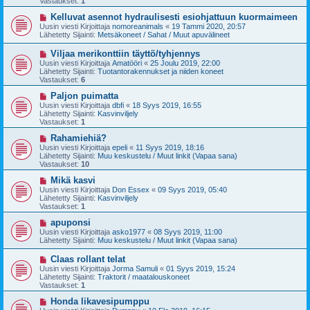
Vastaukset:
1
i
v
i
U
Kelluvat asennot hydraulisesti esiohjattuun kuormaimeen
e
u
Uusin viesti Kirjoittaja
nomoreanimals
«
19 Tammi 2020, 20:57
s
s
Lähetetty Sijainti:
Metsäkoneet / Sahat / Muut apuvälineet
t
i
i
v
U
Viljaa merikonttiin täyttö/tyhjennys
i
u
Uusin viesti Kirjoittaja
Amatööri
«
25 Joulu 2019, 22:00
e
s
Lähetetty Sijainti:
Tuotantorakennukset ja niiden koneet
s
i
Vastaukset:
6
t
v
i
i
U
Paljon puimatta
e
u
Uusin viesti Kirjoittaja
dbfi
«
18 Syys 2019, 16:55
s
s
Lähetetty Sijainti:
Kasvinviljely
t
i
Vastaukset:
1
i
v
i
U
Rahamiehiä?
e
u
Uusin viesti Kirjoittaja
epeli
«
11 Syys 2019, 18:16
s
s
Lähetetty Sijainti:
Muu keskustelu / Muut linkit (Vapaa sana)
t
i
Vastaukset:
10
i
v
i
U
Mikä kasvi
e
u
Uusin viesti Kirjoittaja
Don Essex
«
09 Syys 2019, 05:40
s
s
Lähetetty Sijainti:
Kasvinviljely
t
i
Vastaukset:
1
i
v
i
U
apuponsi
e
u
Uusin viesti Kirjoittaja
asko1977
«
08 Syys 2019, 11:00
s
s
Lähetetty Sijainti:
Muu keskustelu / Muut linkit (Vapaa sana)
t
i
i
v
U
Claas rollant telat
i
u
Uusin viesti Kirjoittaja
Jorma Samuli
«
01 Syys 2019, 15:24
e
s
Lähetetty Sijainti:
Traktorit / maatalouskoneet
s
i
Vastaukset:
1
t
v
i
i
U
Honda likavesipumppu
e
u