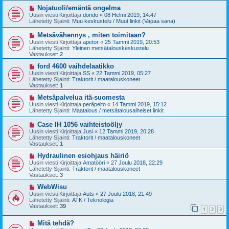
v
i
U
Nojatuoli/emäntä ongelma
e
u
Uusin viesti Kirjoittaja
dondo
«
08 Helmi 2019, 14:47
s
s
Lähetetty Sijainti:
Muu keskustelu / Muut linkit (Vapaa sana)
t
i
i
v
U
Metsävähennys , miten toimitaan?
i
u
Uusin viesti Kirjoittaja
apetor
«
25 Tammi 2019, 20:53
e
s
Lähetetty Sijainti:
Yleinen metsätalouskeskustelu
s
i
Vastaukset:
2
t
v
i
i
U
ford 4600 vaihdelaatikko
e
u
Uusin viesti Kirjoittaja
SS
«
22 Tammi 2019, 05:27
s
s
Lähetetty Sijainti:
Traktorit / maatalouskoneet
t
i
Vastaukset:
1
i
v
i
U
Metsäpalvelua itä-suomesta
e
u
Uusin viesti Kirjoittaja
peräpelto
«
14 Tammi 2019, 15:12
s
s
Lähetetty Sijainti:
Maatalous / metsätalousaiheiset linkit
t
i
i
v
U
Case IH 1056 vaihteistoöljy
i
u
Uusin viesti Kirjoittaja
Jusi
«
12 Tammi 2019, 20:28
e
s
Lähetetty Sijainti:
Traktorit / maatalouskoneet
s
i
Vastaukset:
1
t
v
i
i
U
Hydraulinen esiohjaus häiriö
e
u
Uusin viesti Kirjoittaja
Amatööri
«
27 Joulu 2018, 22:29
s
s
Lähetetty Sijainti:
Traktorit / maatalouskoneet
t
i
Vastaukset:
3
i
v
i
U
WebWisu
e
u
Uusin viesti Kirjoittaja
Auts
«
27 Joulu 2018, 21:49
s
s
Lähetetty Sijainti:
ATK / Teknologia
t
i
Vastaukset:
39
1
2
3
i
v
i
U
Mitä tehdä?
e
u
s