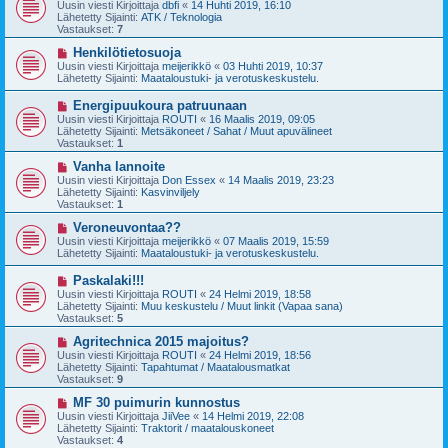
u
Uusin viesti Kirjoittaja
dbfi
«
14 Huhti 2019, 16:10
e
s
Lähetetty Sijainti:
ATK / Teknologia
s
i
Vastaukset:
7
t
v
i
i
U
Henkilötietosuoja
e
u
Uusin viesti Kirjoittaja
meijerikkö
«
03 Huhti 2019, 10:37
s
s
Lähetetty Sijainti:
Maataloustuki- ja verotuskeskustelu.
t
i
i
v
U
Energipuukoura patruunaan
i
u
Uusin viesti Kirjoittaja
ROUTI
«
16 Maalis 2019, 09:05
e
s
Lähetetty Sijainti:
Metsäkoneet / Sahat / Muut apuvälineet
s
i
Vastaukset:
1
t
v
i
i
U
Vanha lannoite
e
u
Uusin viesti Kirjoittaja
Don Essex
«
14 Maalis 2019, 23:23
s
s
Lähetetty Sijainti:
Kasvinviljely
t
i
Vastaukset:
1
i
v
i
U
Veroneuvontaa??
e
u
Uusin viesti Kirjoittaja
meijerikkö
«
07 Maalis 2019, 15:59
s
s
Lähetetty Sijainti:
Maataloustuki- ja verotuskeskustelu.
t
i
i
v
U
Paskalaki!!!
i
u
Uusin viesti Kirjoittaja
ROUTI
«
24 Helmi 2019, 18:58
e
s
Lähetetty Sijainti:
Muu keskustelu / Muut linkit (Vapaa sana)
s
i
Vastaukset:
5
t
v
i
i
U
Agritechnica 2015 majoitus?
e
u
Uusin viesti Kirjoittaja
ROUTI
«
24 Helmi 2019, 18:56
s
s
Lähetetty Sijainti:
Tapahtumat / Maatalousmatkat
t
i
Vastaukset:
9
i
v
i
U
MF 30 puimurin kunnostus
e
u
Uusin viesti Kirjoittaja
JiiVee
«
14 Helmi 2019, 22:08
s
s
Lähetetty Sijainti:
Traktorit / maatalouskoneet
t
i
Vastaukset:
4
i