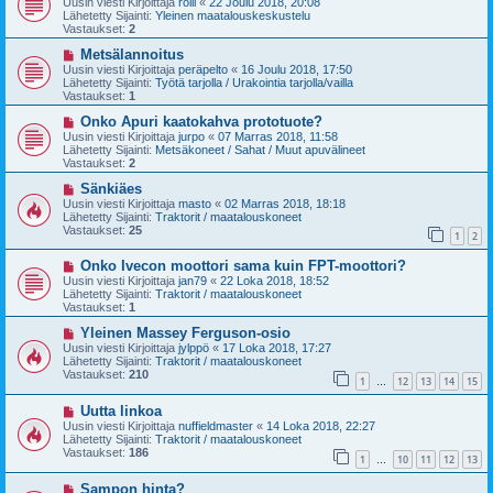
Uusin viesti Kirjoittaja
rölli
«
22 Joulu 2018, 20:08
s
t
Lähetetty Sijainti:
Yleinen maatalouskeskustelu
i
i
Vastaukset:
2
v
i
U
Metsälannoitus
e
u
Uusin viesti Kirjoittaja
peräpelto
«
16 Joulu 2018, 17:50
s
s
Lähetetty Sijainti:
Työtä tarjolla / Urakointia tarjolla/vailla
t
i
Vastaukset:
1
i
v
i
U
Onko Apuri kaatokahva prototuote?
e
u
Uusin viesti Kirjoittaja
jurpo
«
07 Marras 2018, 11:58
s
s
Lähetetty Sijainti:
Metsäkoneet / Sahat / Muut apuvälineet
t
i
Vastaukset:
2
i
v
i
U
Sänkiäes
e
u
Uusin viesti Kirjoittaja
masto
«
02 Marras 2018, 18:18
s
s
Lähetetty Sijainti:
Traktorit / maatalouskoneet
t
i
Vastaukset:
25
1
2
i
v
i
U
Onko Ivecon moottori sama kuin FPT-moottori?
e
u
s
Uusin viesti Kirjoittaja
jan79
«
22 Loka 2018, 18:52
s
t
Lähetetty Sijainti:
Traktorit / maatalouskoneet
i
i
Vastaukset:
1
v
i
U
Yleinen Massey Ferguson-osio
e
u
Uusin viesti Kirjoittaja
jylppö
«
17 Loka 2018, 17:27
s
s
Lähetetty Sijainti:
Traktorit / maatalouskoneet
t
i
Vastaukset:
210
1
12
13
14
15
i
v
…
i
U
Uutta linkoa
e
u
s
Uusin viesti Kirjoittaja
nuffieldmaster
«
14 Loka 2018, 22:27
s
t
Lähetetty Sijainti:
Traktorit / maatalouskoneet
i
i
Vastaukset:
186
1
10
11
12
13
v
…
i
U
Sampon hinta?
e