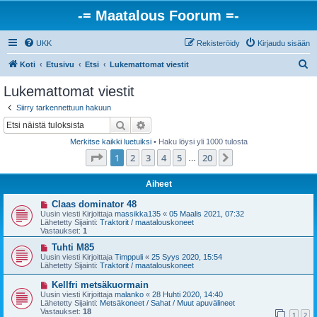
-= Maatalous Foorum =-
UKK
Rekisteröidy
Kirjaudu sisään
E
Koti
Etusivu
Etsi
Lukemattomat viestit
t
Lukemattomat viestit
s
Siirry tarkennettuun hakuun
i
Etsi
Tarkennettu haku
Merkitse kaikki luetuiksi
• Haku löysi yli 1000 tulosta
Sivu
1
/
20
1
2
3
4
5
20
Seuraava
…
Aiheet
U
Claas dominator 48
u
Uusin viesti Kirjoittaja
massikka135
«
05 Maalis 2021, 07:32
s
Lähetetty Sijainti:
Traktorit / maatalouskoneet
i
Vastaukset:
1
v
i
U
Tuhti M85
e
u
Uusin viesti Kirjoittaja
Timppuli
«
25 Syys 2020, 15:54
s
s
Lähetetty Sijainti:
Traktorit / maatalouskoneet
t
i
i
v
U
Kellfri metsäkuormain
i
u
Uusin viesti Kirjoittaja
malanko
«
28 Huhti 2020, 14:40
e
s
Lähetetty Sijainti:
Metsäkoneet / Sahat / Muut apuvälineet
s
i
Vastaukset:
18
t
1
2
v