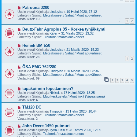
i
i
U
Patruuna 3200
e
u
s
Uusin viesti Kirjoittaja
Lindqvist
«
10 Huhti 2020, 17:12
s
t
Lähetetty Sijainti:
Metsäkoneet / Sahat / Muut apuvälineet
i
i
Vastaukset:
19
1
2
v
i
U
Deutz-Fahr Agroplus 95 - Korkea tyhjäkäynti
e
u
s
Uusin viesti Kirjoittaja
Käfer
«
31 Maalis 2020, 13:32
s
t
Lähetetty Sijainti:
Traktorit / maatalouskoneet
i
i
v
U
Hemek BM 650
i
u
Uusin viesti Kirjoittaja
Lindqvist
«
21 Maalis 2020, 15:23
e
s
Lähetetty Sijainti:
Metsäkoneet / Sahat / Muut apuvälineet
s
i
Vastaukset:
23
t
1
2
v
i
i
U
ÖSA FMG 762/280
e
u
s
Uusin viesti Kirjoittaja
Lindqvist
«
20 Maalis 2020, 08:36
s
t
Lähetetty Sijainti:
Metsäkoneet / Sahat / Muut apuvälineet
i
i
Vastaukset:
69
1
2
3
4
5
v
i
U
tupakoinnin lopettaminen?
e
u
s
Uusin viesti Kirjoittaja
NikkeL
«
17 Helmi 2020, 18:25
s
t
Lähetetty Sijainti:
Muu keskustelu / Muut linkit (Vapaa sana)
i
i
Vastaukset:
4
v
i
U
TM120 DC
e
u
Uusin viesti Kirjoittaja
Timppuli
«
13 Helmi 2020, 10:44
s
s
Lähetetty Sijainti:
Traktorit / maatalouskoneet
t
i
Vastaukset:
2
i
v
i
U
John Deere 1450 puimuri
e
u
Uusin viesti Kirjoittaja
JyväJussi
«
28 Tammi 2020, 12:09
s
s
Lähetetty Sijainti:
Traktorit / maatalouskoneet
t
i