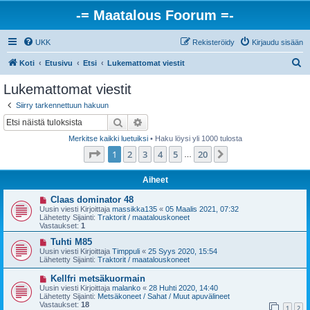
-= Maatalous Foorum =-
UKK
Rekisteröidy
Kirjaudu sisään
E
Koti
Etusivu
Etsi
Lukemattomat viestit
t
Lukemattomat viestit
s
Siirry tarkennettuun hakuun
i
Etsi
Tarkennettu haku
Merkitse kaikki luetuiksi
• Haku löysi yli 1000 tulosta
Sivu
1
/
20
1
2
3
4
5
20
Seuraava
…
Aiheet
U
Claas dominator 48
u
Uusin viesti Kirjoittaja
massikka135
«
05 Maalis 2021, 07:32
s
Lähetetty Sijainti:
Traktorit / maatalouskoneet
i
Vastaukset:
1
v
i
U
Tuhti M85
e
u
Uusin viesti Kirjoittaja
Timppuli
«
25 Syys 2020, 15:54
s
s
Lähetetty Sijainti:
Traktorit / maatalouskoneet
t
i
i
v
U
Kellfri metsäkuormain
i
u
Uusin viesti Kirjoittaja
malanko
«
28 Huhti 2020, 14:40
e
s
Lähetetty Sijainti:
Metsäkoneet / Sahat / Muut apuvälineet
s
i
Vastaukset:
18
t
1
2
v