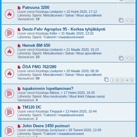
i
i
U
Patruuna 3200
e
u
s
Uusin viesti Kirjoittaja
Lindqvist
«
10 Huhti 2020, 17:12
s
t
Lähetetty Sijainti:
Metsäkoneet / Sahat / Muut apuvälineet
i
i
Vastaukset:
19
1
2
v
i
U
Deutz-Fahr Agroplus 95 - Korkea tyhjäkäynti
e
u
s
Uusin viesti Kirjoittaja
Käfer
«
31 Maalis 2020, 13:32
s
t
Lähetetty Sijainti:
Traktorit / maatalouskoneet
i
i
v
U
Hemek BM 650
i
u
Uusin viesti Kirjoittaja
Lindqvist
«
21 Maalis 2020, 15:23
e
s
Lähetetty Sijainti:
Metsäkoneet / Sahat / Muut apuvälineet
s
i
Vastaukset:
23
t
1
2
v
i
i
U
ÖSA FMG 762/280
e
u
s
Uusin viesti Kirjoittaja
Lindqvist
«
20 Maalis 2020, 08:36
s
t
Lähetetty Sijainti:
Metsäkoneet / Sahat / Muut apuvälineet
i
i
Vastaukset:
69
1
2
3
4
5
v
i
U
tupakoinnin lopettaminen?
e
u
s
Uusin viesti Kirjoittaja
NikkeL
«
17 Helmi 2020, 18:25
s
t
Lähetetty Sijainti:
Muu keskustelu / Muut linkit (Vapaa sana)
i
i
Vastaukset:
4
v
i
U
TM120 DC
e
u
Uusin viesti Kirjoittaja
Timppuli
«
13 Helmi 2020, 10:44
s
s
Lähetetty Sijainti:
Traktorit / maatalouskoneet
t
i
Vastaukset:
2
i
v
i
U
John Deere 1450 puimuri
e
u
Uusin viesti Kirjoittaja
JyväJussi
«
28 Tammi 2020, 12:09
s
s
Lähetetty Sijainti:
Traktorit / maatalouskoneet
t
i