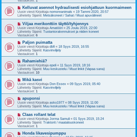
Vastaukset:
1
i
v
i
U
Kelluvat asennot hydraulisesti esiohjattuun kuormaimeen
e
u
Uusin viesti Kirjoittaja
nomoreanimals
«
19 Tammi 2020, 20:57
s
s
Lähetetty Sijainti:
Metsäkoneet / Sahat / Muut apuvälineet
t
i
i
v
U
Viljaa merikonttiin täyttö/tyhjennys
i
u
Uusin viesti Kirjoittaja
Amatööri
«
25 Joulu 2019, 22:00
e
s
Lähetetty Sijainti:
Tuotantorakennukset ja niiden koneet
s
i
Vastaukset:
6
t
v
i
i
U
Paljon puimatta
e
u
Uusin viesti Kirjoittaja
dbfi
«
18 Syys 2019, 16:55
s
s
Lähetetty Sijainti:
Kasvinviljely
t
i
Vastaukset:
1
i
v
i
U
Rahamiehiä?
e
u
Uusin viesti Kirjoittaja
epeli
«
11 Syys 2019, 18:16
s
s
Lähetetty Sijainti:
Muu keskustelu / Muut linkit (Vapaa sana)
t
i
Vastaukset:
10
i
v
i
U
Mikä kasvi
e
u
Uusin viesti Kirjoittaja
Don Essex
«
09 Syys 2019, 05:40
s
s
Lähetetty Sijainti:
Kasvinviljely
t
i
Vastaukset:
1
i
v
i
U
apuponsi
e
u
Uusin viesti Kirjoittaja
asko1977
«
08 Syys 2019, 11:00
s
s
Lähetetty Sijainti:
Muu keskustelu / Muut linkit (Vapaa sana)
t
i
i
v
U
Claas rollant telat
i
u
Uusin viesti Kirjoittaja
Jorma Samuli
«
01 Syys 2019, 15:24
e
s
Lähetetty Sijainti:
Traktorit / maatalouskoneet
s
i
Vastaukset:
1
t
v
i
i
U
Honda likavesipumppu
e
u