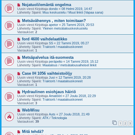
v
i
U
Nojatuoli/emäntä ongelma
e
u
Uusin viesti Kirjoittaja
dondo
«
08 Helmi 2019, 14:47
s
s
Lähetetty Sijainti:
Muu keskustelu / Muut linkit (Vapaa sana)
t
i
i
v
U
Metsävähennys , miten toimitaan?
i
u
Uusin viesti Kirjoittaja
apetor
«
25 Tammi 2019, 20:53
e
s
Lähetetty Sijainti:
Yleinen metsätalouskeskustelu
s
i
Vastaukset:
2
t
v
i
i
U
ford 4600 vaihdelaatikko
e
u
Uusin viesti Kirjoittaja
SS
«
22 Tammi 2019, 05:27
s
s
Lähetetty Sijainti:
Traktorit / maatalouskoneet
t
i
Vastaukset:
1
i
v
i
U
Metsäpalvelua itä-suomesta
e
u
Uusin viesti Kirjoittaja
peräpelto
«
14 Tammi 2019, 15:12
s
s
Lähetetty Sijainti:
Maatalous / metsätalousaiheiset linkit
t
i
i
v
U
Case IH 1056 vaihteistoöljy
i
u
Uusin viesti Kirjoittaja
Jusi
«
12 Tammi 2019, 20:28
e
s
Lähetetty Sijainti:
Traktorit / maatalouskoneet
s
i
Vastaukset:
1
t
v
i
i
U
Hydraulinen esiohjaus häiriö
e
u
Uusin viesti Kirjoittaja
Amatööri
«
27 Joulu 2018, 22:29
s
s
Lähetetty Sijainti:
Traktorit / maatalouskoneet
t
i
Vastaukset:
3
i
v
i
U
WebWisu
e
u
Uusin viesti Kirjoittaja
Auts
«
27 Joulu 2018, 21:49
s
s
Lähetetty Sijainti:
ATK / Teknologia
t
i
Vastaukset:
39
1
2
3
i
v
i
U
Mitä tehdä?
e
u
s