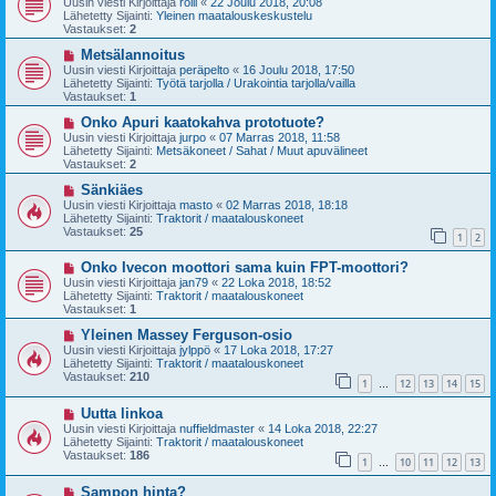
Uusin viesti Kirjoittaja
rölli
«
22 Joulu 2018, 20:08
s
t
Lähetetty Sijainti:
Yleinen maatalouskeskustelu
i
i
Vastaukset:
2
v
i
U
Metsälannoitus
e
u
Uusin viesti Kirjoittaja
peräpelto
«
16 Joulu 2018, 17:50
s
s
Lähetetty Sijainti:
Työtä tarjolla / Urakointia tarjolla/vailla
t
i
Vastaukset:
1
i
v
i
U
Onko Apuri kaatokahva prototuote?
e
u
Uusin viesti Kirjoittaja
jurpo
«
07 Marras 2018, 11:58
s
s
Lähetetty Sijainti:
Metsäkoneet / Sahat / Muut apuvälineet
t
i
Vastaukset:
2
i
v
i
U
Sänkiäes
e
u
Uusin viesti Kirjoittaja
masto
«
02 Marras 2018, 18:18
s
s
Lähetetty Sijainti:
Traktorit / maatalouskoneet
t
i
Vastaukset:
25
1
2
i
v
i
U
Onko Ivecon moottori sama kuin FPT-moottori?
e
u
s
Uusin viesti Kirjoittaja
jan79
«
22 Loka 2018, 18:52
s
t
Lähetetty Sijainti:
Traktorit / maatalouskoneet
i
i
Vastaukset:
1
v
i
U
Yleinen Massey Ferguson-osio
e
u
Uusin viesti Kirjoittaja
jylppö
«
17 Loka 2018, 17:27
s
s
Lähetetty Sijainti:
Traktorit / maatalouskoneet
t
i
Vastaukset:
210
1
12
13
14
15
i
v
…
i
U
Uutta linkoa
e
u
s
Uusin viesti Kirjoittaja
nuffieldmaster
«
14 Loka 2018, 22:27
s
t
Lähetetty Sijainti:
Traktorit / maatalouskoneet
i
i
Vastaukset:
186
1
10
11
12
13
v
…
i
U
Sampon hinta?
e