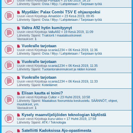
Uusin viesti Kirjoittaja
Pumppu
«
10 Elo 2019, 16:15
s
s
Lähetetty Sijainti:
Osta / Myy / Lahjoitetaan / Tarjotaan työtä
t
i
i
v
U
Myydään: Palax Combi TSV E ohjauspoksi
i
u
Uusin viesti Kirjoittaja
Amatööri
«
23 Kesä 2019, 09:45
e
s
Lähetetty Sijainti:
Osta / Myy / Lahjoitetaan / Tarjotaan työtä
s
i
t
v
U
Valtra A92 hytin kumityynyt
i
i
u
Uusin viesti Kirjoittaja
ValluA92
«
19 Kesä 2019, 11:09
e
s
Lähetetty Sijainti:
Traktorit / maatalouskoneet
s
i
Vastaukset:
1
t
v
i
i
U
Vuokralle tarjotaan
e
u
Uusin viesti Kirjoittaja
scania1234
«
06 Kesä 2019, 11:36
s
s
Lähetetty Sijainti:
Osta / Myy / Lahjoitetaan / Tarjotaan työtä
t
i
i
v
U
Vuokralle tarjotaan
i
u
Uusin viesti Kirjoittaja
scania1234
«
06 Kesä 2019, 11:35
e
s
Lähetetty Sijainti:
Tuotantorakennukset ja niiden koneet
s
i
t
v
U
Vuokralle tarjotaan
i
i
u
Uusin viesti Kirjoittaja
scania1234
«
06 Kesä 2019, 11:33
e
s
Lähetetty Sijainti:
Kotieläimet
s
i
t
v
U
Elisan kautta ei toimi?
i
i
u
Uusin viesti Kirjoittaja
Cultor
«
23 Huhti 2019, 10:58
e
s
Lähetetty Sijainti:
Maatalous foorumista keskustelu. SÄÄNNÖT, ohjeet,
s
i
muutokset, ym.
t
v
Vastaukset:
1
i
i
e
U
Kysely maanviljelijöiden teknologian käytöstä
s
u
Uusin viesti Kirjoittaja
kuru-ukko
«
17 Huhti 2019, 17:58
t
s
Lähetetty Sijainti:
ATK / Teknologia
i
i
v
U
Satelliitti Kadoksissa Ajo-opastimesta
i