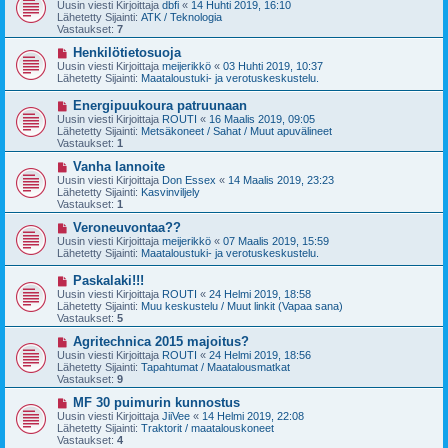
u
Uusin viesti Kirjoittaja
dbfi
«
14 Huhti 2019, 16:10
e
s
Lähetetty Sijainti:
ATK / Teknologia
s
i
Vastaukset:
7
t
v
i
i
U
Henkilötietosuoja
e
u
Uusin viesti Kirjoittaja
meijerikkö
«
03 Huhti 2019, 10:37
s
s
Lähetetty Sijainti:
Maataloustuki- ja verotuskeskustelu.
t
i
i
v
U
Energipuukoura patruunaan
i
u
Uusin viesti Kirjoittaja
ROUTI
«
16 Maalis 2019, 09:05
e
s
Lähetetty Sijainti:
Metsäkoneet / Sahat / Muut apuvälineet
s
i
Vastaukset:
1
t
v
i
i
U
Vanha lannoite
e
u
Uusin viesti Kirjoittaja
Don Essex
«
14 Maalis 2019, 23:23
s
s
Lähetetty Sijainti:
Kasvinviljely
t
i
Vastaukset:
1
i
v
i
U
Veroneuvontaa??
e
u
Uusin viesti Kirjoittaja
meijerikkö
«
07 Maalis 2019, 15:59
s
s
Lähetetty Sijainti:
Maataloustuki- ja verotuskeskustelu.
t
i
i
v
U
Paskalaki!!!
i
u
Uusin viesti Kirjoittaja
ROUTI
«
24 Helmi 2019, 18:58
e
s
Lähetetty Sijainti:
Muu keskustelu / Muut linkit (Vapaa sana)
s
i
Vastaukset:
5
t
v
i
i
U
Agritechnica 2015 majoitus?
e
u
Uusin viesti Kirjoittaja
ROUTI
«
24 Helmi 2019, 18:56
s
s
Lähetetty Sijainti:
Tapahtumat / Maatalousmatkat
t
i
Vastaukset:
9
i
v
i
U
MF 30 puimurin kunnostus
e
u
Uusin viesti Kirjoittaja
JiiVee
«
14 Helmi 2019, 22:08
s
s
Lähetetty Sijainti:
Traktorit / maatalouskoneet
t
i
Vastaukset:
4
i