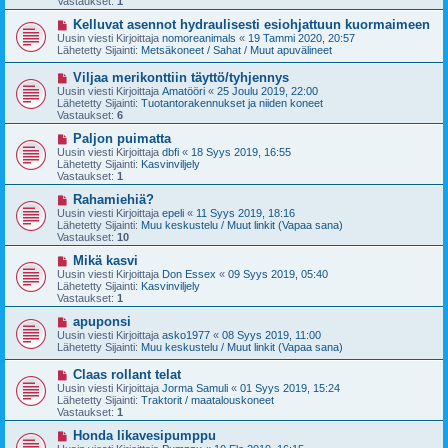
Vastaukset:
1
i
v
i
U
Kelluvat asennot hydraulisesti esiohjattuun kuormaimeen
e
u
Uusin viesti Kirjoittaja
nomoreanimals
«
19 Tammi 2020, 20:57
s
s
Lähetetty Sijainti:
Metsäkoneet / Sahat / Muut apuvälineet
t
i
i
v
U
Viljaa merikonttiin täyttö/tyhjennys
i
u
Uusin viesti Kirjoittaja
Amatööri
«
25 Joulu 2019, 22:00
e
s
Lähetetty Sijainti:
Tuotantorakennukset ja niiden koneet
s
i
Vastaukset:
6
t
v
i
i
U
Paljon puimatta
e
u
Uusin viesti Kirjoittaja
dbfi
«
18 Syys 2019, 16:55
s
s
Lähetetty Sijainti:
Kasvinviljely
t
i
Vastaukset:
1
i
v
i
U
Rahamiehiä?
e
u
Uusin viesti Kirjoittaja
epeli
«
11 Syys 2019, 18:16
s
s
Lähetetty Sijainti:
Muu keskustelu / Muut linkit (Vapaa sana)
t
i
Vastaukset:
10
i
v
i
U
Mikä kasvi
e
u
Uusin viesti Kirjoittaja
Don Essex
«
09 Syys 2019, 05:40
s
s
Lähetetty Sijainti:
Kasvinviljely
t
i
Vastaukset:
1
i
v
i
U
apuponsi
e
u
Uusin viesti Kirjoittaja
asko1977
«
08 Syys 2019, 11:00
s
s
Lähetetty Sijainti:
Muu keskustelu / Muut linkit (Vapaa sana)
t
i
i
v
U
Claas rollant telat
i
u
Uusin viesti Kirjoittaja
Jorma Samuli
«
01 Syys 2019, 15:24
e
s
Lähetetty Sijainti:
Traktorit / maatalouskoneet
s
i
Vastaukset:
1
t
v
i
i
U
Honda likavesipumppu
e
u