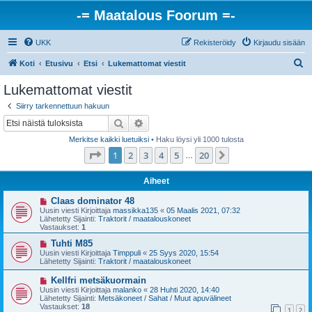
-= Maatalous Foorum =-
UKK
Rekisteröidy
Kirjaudu sisään
E
Koti
Etusivu
Etsi
Lukemattomat viestit
t
Lukemattomat viestit
s
Siirry tarkennettuun hakuun
i
Etsi
Tarkennettu haku
Merkitse kaikki luetuiksi
• Haku löysi yli 1000 tulosta
Sivu
1
/
20
1
2
3
4
5
20
Seuraava
…
Aiheet
U
Claas dominator 48
u
Uusin viesti Kirjoittaja
massikka135
«
05 Maalis 2021, 07:32
s
Lähetetty Sijainti:
Traktorit / maatalouskoneet
i
Vastaukset:
1
v
i
U
Tuhti M85
e
u
Uusin viesti Kirjoittaja
Timppuli
«
25 Syys 2020, 15:54
s
s
Lähetetty Sijainti:
Traktorit / maatalouskoneet
t
i
i
v
U
Kellfri metsäkuormain
i
u
Uusin viesti Kirjoittaja
malanko
«
28 Huhti 2020, 14:40
e
s
Lähetetty Sijainti:
Metsäkoneet / Sahat / Muut apuvälineet
s
i
Vastaukset:
18
t
1
2
v