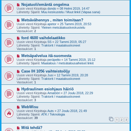
v
i
U
Nojatuoli/emäntä ongelma
e
u
Uusin viesti Kirjoittaja
dondo
«
08 Helmi 2019, 14:47
s
s
Lähetetty Sijainti:
Muu keskustelu / Muut linkit (Vapaa sana)
t
i
i
v
U
Metsävähennys , miten toimitaan?
i
u
Uusin viesti Kirjoittaja
apetor
«
25 Tammi 2019, 20:53
e
s
Lähetetty Sijainti:
Yleinen metsätalouskeskustelu
s
i
Vastaukset:
2
t
v
i
i
U
ford 4600 vaihdelaatikko
e
u
Uusin viesti Kirjoittaja
SS
«
22 Tammi 2019, 05:27
s
s
Lähetetty Sijainti:
Traktorit / maatalouskoneet
t
i
Vastaukset:
1
i
v
i
U
Metsäpalvelua itä-suomesta
e
u
Uusin viesti Kirjoittaja
peräpelto
«
14 Tammi 2019, 15:12
s
s
Lähetetty Sijainti:
Maatalous / metsätalousaiheiset linkit
t
i
i
v
U
Case IH 1056 vaihteistoöljy
i
u
Uusin viesti Kirjoittaja
Jusi
«
12 Tammi 2019, 20:28
e
s
Lähetetty Sijainti:
Traktorit / maatalouskoneet
s
i
Vastaukset:
1
t
v
i
i
U
Hydraulinen esiohjaus häiriö
e
u
Uusin viesti Kirjoittaja
Amatööri
«
27 Joulu 2018, 22:29
s
s
Lähetetty Sijainti:
Traktorit / maatalouskoneet
t
i
Vastaukset:
3
i
v
i
U
WebWisu
e
u
Uusin viesti Kirjoittaja
Auts
«
27 Joulu 2018, 21:49
s
s
Lähetetty Sijainti:
ATK / Teknologia
t
i
Vastaukset:
39
1
2
3
i
v
i
U
Mitä tehdä?
e
u
s