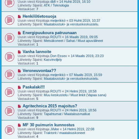
u
Uusin viesti Kirjoittaja
dbfi
«
14 Huhti 2019, 16:10
e
s
Lähetetty Sijainti:
ATK / Teknologia
s
i
Vastaukset:
7
t
v
i
i
U
Henkilötietosuoja
e
u
Uusin viesti Kirjoittaja
meijerikkö
«
03 Huhti 2019, 10:37
s
s
Lähetetty Sijainti:
Maataloustuki- ja verotuskeskustelu.
t
i
i
v
U
Energipuukoura patruunaan
i
u
Uusin viesti Kirjoittaja
ROUTI
«
16 Maalis 2019, 09:05
e
s
Lähetetty Sijainti:
Metsäkoneet / Sahat / Muut apuvälineet
s
i
Vastaukset:
1
t
v
i
i
U
Vanha lannoite
e
u
Uusin viesti Kirjoittaja
Don Essex
«
14 Maalis 2019, 23:23
s
s
Lähetetty Sijainti:
Kasvinviljely
t
i
Vastaukset:
1
i
v
i
U
Veroneuvontaa??
e
u
Uusin viesti Kirjoittaja
meijerikkö
«
07 Maalis 2019, 15:59
s
s
Lähetetty Sijainti:
Maataloustuki- ja verotuskeskustelu.
t
i
i
v
U
Paskalaki!!!
i
u
Uusin viesti Kirjoittaja
ROUTI
«
24 Helmi 2019, 18:58
e
s
Lähetetty Sijainti:
Muu keskustelu / Muut linkit (Vapaa sana)
s
i
Vastaukset:
5
t
v
i
i
U
Agritechnica 2015 majoitus?
e
u
Uusin viesti Kirjoittaja
ROUTI
«
24 Helmi 2019, 18:56
s
s
Lähetetty Sijainti:
Tapahtumat / Maatalousmatkat
t
i
Vastaukset:
9
i
v
i
U
MF 30 puimurin kunnostus
e
u
Uusin viesti Kirjoittaja
JiiVee
«
14 Helmi 2019, 22:08
s
s
Lähetetty Sijainti:
Traktorit / maatalouskoneet
t
i
Vastaukset:
4
i