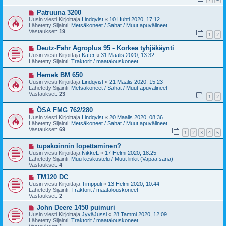
i
i
U
Patruuna 3200
e
u
s
Uusin viesti Kirjoittaja
Lindqvist
«
10 Huhti 2020, 17:12
s
t
Lähetetty Sijainti:
Metsäkoneet / Sahat / Muut apuvälineet
i
i
Vastaukset:
19
1
2
v
i
U
Deutz-Fahr Agroplus 95 - Korkea tyhjäkäynti
e
u
s
Uusin viesti Kirjoittaja
Käfer
«
31 Maalis 2020, 13:32
s
t
Lähetetty Sijainti:
Traktorit / maatalouskoneet
i
i
v
U
Hemek BM 650
i
u
Uusin viesti Kirjoittaja
Lindqvist
«
21 Maalis 2020, 15:23
e
s
Lähetetty Sijainti:
Metsäkoneet / Sahat / Muut apuvälineet
s
i
Vastaukset:
23
t
1
2
v
i
i
U
ÖSA FMG 762/280
e
u
s
Uusin viesti Kirjoittaja
Lindqvist
«
20 Maalis 2020, 08:36
s
t
Lähetetty Sijainti:
Metsäkoneet / Sahat / Muut apuvälineet
i
i
Vastaukset:
69
1
2
3
4
5
v
i
U
tupakoinnin lopettaminen?
e
u
s
Uusin viesti Kirjoittaja
NikkeL
«
17 Helmi 2020, 18:25
s
t
Lähetetty Sijainti:
Muu keskustelu / Muut linkit (Vapaa sana)
i
i
Vastaukset:
4
v
i
U
TM120 DC
e
u
Uusin viesti Kirjoittaja
Timppuli
«
13 Helmi 2020, 10:44
s
s
Lähetetty Sijainti:
Traktorit / maatalouskoneet
t
i
Vastaukset:
2
i
v
i
U
John Deere 1450 puimuri
e
u
Uusin viesti Kirjoittaja
JyväJussi
«
28 Tammi 2020, 12:09
s
s
Lähetetty Sijainti:
Traktorit / maatalouskoneet
t
i