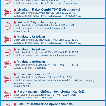
Uusin viesti Kirjoittaja
Pumppu
«
10 Elo 2019, 16:15
s
s
Lähetetty Sijainti:
Osta / Myy / Lahjoitetaan / Tarjotaan työtä
t
i
i
v
U
Myydään: Palax Combi TSV E ohjauspoksi
i
u
Uusin viesti Kirjoittaja
Amatööri
«
23 Kesä 2019, 09:45
e
s
Lähetetty Sijainti:
Osta / Myy / Lahjoitetaan / Tarjotaan työtä
s
i
t
v
U
Valtra A92 hytin kumityynyt
i
i
u
Uusin viesti Kirjoittaja
ValluA92
«
19 Kesä 2019, 11:09
e
s
Lähetetty Sijainti:
Traktorit / maatalouskoneet
s
i
Vastaukset:
1
t
v
i
i
U
Vuokralle tarjotaan
e
u
Uusin viesti Kirjoittaja
scania1234
«
06 Kesä 2019, 11:36
s
s
Lähetetty Sijainti:
Osta / Myy / Lahjoitetaan / Tarjotaan työtä
t
i
i
v
U
Vuokralle tarjotaan
i
u
Uusin viesti Kirjoittaja
scania1234
«
06 Kesä 2019, 11:35
e
s
Lähetetty Sijainti:
Tuotantorakennukset ja niiden koneet
s
i
t
v
U
Vuokralle tarjotaan
i
i
u
Uusin viesti Kirjoittaja
scania1234
«
06 Kesä 2019, 11:33
e
s
Lähetetty Sijainti:
Kotieläimet
s
i
t
v
U
Elisan kautta ei toimi?
i
i
u
Uusin viesti Kirjoittaja
Cultor
«
23 Huhti 2019, 10:58
e
s
Lähetetty Sijainti:
Maatalous foorumista keskustelu. SÄÄNNÖT, ohjeet,
s
i
muutokset, ym.
t
v
Vastaukset:
1
i
i
e
U
Kysely maanviljelijöiden teknologian käytöstä
s
u
Uusin viesti Kirjoittaja
kuru-ukko
«
17 Huhti 2019, 17:58
t
s
Lähetetty Sijainti:
ATK / Teknologia
i
i
v
U
Satelliitti Kadoksissa Ajo-opastimesta
i