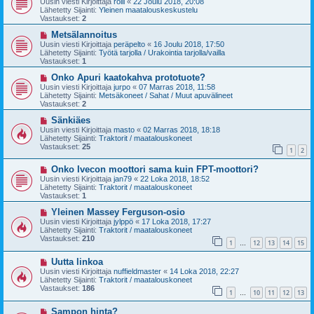
Uusin viesti Kirjoittaja
rölli
«
22 Joulu 2018, 20:08
s
t
Lähetetty Sijainti:
Yleinen maatalouskeskustelu
i
i
Vastaukset:
2
v
i
U
Metsälannoitus
e
u
Uusin viesti Kirjoittaja
peräpelto
«
16 Joulu 2018, 17:50
s
s
Lähetetty Sijainti:
Työtä tarjolla / Urakointia tarjolla/vailla
t
i
Vastaukset:
1
i
v
i
U
Onko Apuri kaatokahva prototuote?
e
u
Uusin viesti Kirjoittaja
jurpo
«
07 Marras 2018, 11:58
s
s
Lähetetty Sijainti:
Metsäkoneet / Sahat / Muut apuvälineet
t
i
Vastaukset:
2
i
v
i
U
Sänkiäes
e
u
Uusin viesti Kirjoittaja
masto
«
02 Marras 2018, 18:18
s
s
Lähetetty Sijainti:
Traktorit / maatalouskoneet
t
i
Vastaukset:
25
1
2
i
v
i
U
Onko Ivecon moottori sama kuin FPT-moottori?
e
u
s
Uusin viesti Kirjoittaja
jan79
«
22 Loka 2018, 18:52
s
t
Lähetetty Sijainti:
Traktorit / maatalouskoneet
i
i
Vastaukset:
1
v
i
U
Yleinen Massey Ferguson-osio
e
u
Uusin viesti Kirjoittaja
jylppö
«
17 Loka 2018, 17:27
s
s
Lähetetty Sijainti:
Traktorit / maatalouskoneet
t
i
Vastaukset:
210
1
12
13
14
15
i
v
…
i
U
Uutta linkoa
e
u
s
Uusin viesti Kirjoittaja
nuffieldmaster
«
14 Loka 2018, 22:27
s
t
Lähetetty Sijainti:
Traktorit / maatalouskoneet
i
i
Vastaukset:
186
1
10
11
12
13
v
…
i
U
Sampon hinta?
e