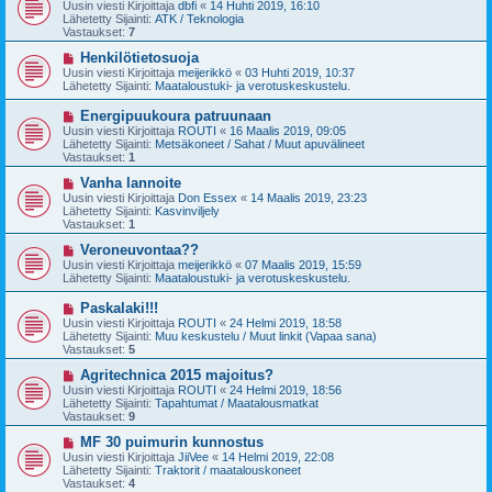
u
Uusin viesti Kirjoittaja
dbfi
«
14 Huhti 2019, 16:10
e
s
Lähetetty Sijainti:
ATK / Teknologia
s
i
Vastaukset:
7
t
v
i
i
U
Henkilötietosuoja
e
u
Uusin viesti Kirjoittaja
meijerikkö
«
03 Huhti 2019, 10:37
s
s
Lähetetty Sijainti:
Maataloustuki- ja verotuskeskustelu.
t
i
i
v
U
Energipuukoura patruunaan
i
u
Uusin viesti Kirjoittaja
ROUTI
«
16 Maalis 2019, 09:05
e
s
Lähetetty Sijainti:
Metsäkoneet / Sahat / Muut apuvälineet
s
i
Vastaukset:
1
t
v
i
i
U
Vanha lannoite
e
u
Uusin viesti Kirjoittaja
Don Essex
«
14 Maalis 2019, 23:23
s
s
Lähetetty Sijainti:
Kasvinviljely
t
i
Vastaukset:
1
i
v
i
U
Veroneuvontaa??
e
u
Uusin viesti Kirjoittaja
meijerikkö
«
07 Maalis 2019, 15:59
s
s
Lähetetty Sijainti:
Maataloustuki- ja verotuskeskustelu.
t
i
i
v
U
Paskalaki!!!
i
u
Uusin viesti Kirjoittaja
ROUTI
«
24 Helmi 2019, 18:58
e
s
Lähetetty Sijainti:
Muu keskustelu / Muut linkit (Vapaa sana)
s
i
Vastaukset:
5
t
v
i
i
U
Agritechnica 2015 majoitus?
e
u
Uusin viesti Kirjoittaja
ROUTI
«
24 Helmi 2019, 18:56
s
s
Lähetetty Sijainti:
Tapahtumat / Maatalousmatkat
t
i
Vastaukset:
9
i
v
i
U
MF 30 puimurin kunnostus
e
u
Uusin viesti Kirjoittaja
JiiVee
«
14 Helmi 2019, 22:08
s
s
Lähetetty Sijainti:
Traktorit / maatalouskoneet
t
i
Vastaukset:
4
i