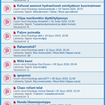
Vastaukset:
1
i
v
i
U
Kelluvat asennot hydraulisesti esiohjattuun kuormaimeen
e
u
Uusin viesti Kirjoittaja
nomoreanimals
«
19 Tammi 2020, 20:57
s
s
Lähetetty Sijainti:
Metsäkoneet / Sahat / Muut apuvälineet
t
i
i
v
U
Viljaa merikonttiin täyttö/tyhjennys
i
u
Uusin viesti Kirjoittaja
Amatööri
«
25 Joulu 2019, 22:00
e
s
Lähetetty Sijainti:
Tuotantorakennukset ja niiden koneet
s
i
Vastaukset:
6
t
v
i
i
U
Paljon puimatta
e
u
Uusin viesti Kirjoittaja
dbfi
«
18 Syys 2019, 16:55
s
s
Lähetetty Sijainti:
Kasvinviljely
t
i
Vastaukset:
1
i
v
i
U
Rahamiehiä?
e
u
Uusin viesti Kirjoittaja
epeli
«
11 Syys 2019, 18:16
s
s
Lähetetty Sijainti:
Muu keskustelu / Muut linkit (Vapaa sana)
t
i
Vastaukset:
10
i
v
i
U
Mikä kasvi
e
u
Uusin viesti Kirjoittaja
Don Essex
«
09 Syys 2019, 05:40
s
s
Lähetetty Sijainti:
Kasvinviljely
t
i
Vastaukset:
1
i
v
i
U
apuponsi
e
u
Uusin viesti Kirjoittaja
asko1977
«
08 Syys 2019, 11:00
s
s
Lähetetty Sijainti:
Muu keskustelu / Muut linkit (Vapaa sana)
t
i
i
v
U
Claas rollant telat
i
u
Uusin viesti Kirjoittaja
Jorma Samuli
«
01 Syys 2019, 15:24
e
s
Lähetetty Sijainti:
Traktorit / maatalouskoneet
s
i
Vastaukset:
1
t
v
i
i
U
Honda likavesipumppu
e
u