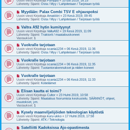
Uusin viesti Kirjoittaja
Pumppu
«
10 Elo 2019, 16:15
s
s
Lähetetty Sijainti:
Osta / Myy / Lahjoitetaan / Tarjotaan työtä
t
i
i
v
U
Myydään: Palax Combi TSV E ohjauspoksi
i
u
Uusin viesti Kirjoittaja
Amatööri
«
23 Kesä 2019, 09:45
e
s
Lähetetty Sijainti:
Osta / Myy / Lahjoitetaan / Tarjotaan työtä
s
i
t
v
U
Valtra A92 hytin kumityynyt
i
i
u
Uusin viesti Kirjoittaja
ValluA92
«
19 Kesä 2019, 11:09
e
s
Lähetetty Sijainti:
Traktorit / maatalouskoneet
s
i
Vastaukset:
1
t
v
i
i
U
Vuokralle tarjotaan
e
u
Uusin viesti Kirjoittaja
scania1234
«
06 Kesä 2019, 11:36
s
s
Lähetetty Sijainti:
Osta / Myy / Lahjoitetaan / Tarjotaan työtä
t
i
i
v
U
Vuokralle tarjotaan
i
u
Uusin viesti Kirjoittaja
scania1234
«
06 Kesä 2019, 11:35
e
s
Lähetetty Sijainti:
Tuotantorakennukset ja niiden koneet
s
i
t
v
U
Vuokralle tarjotaan
i
i
u
Uusin viesti Kirjoittaja
scania1234
«
06 Kesä 2019, 11:33
e
s
Lähetetty Sijainti:
Kotieläimet
s
i
t
v
U
Elisan kautta ei toimi?
i
i
u
Uusin viesti Kirjoittaja
Cultor
«
23 Huhti 2019, 10:58
e
s
Lähetetty Sijainti:
Maatalous foorumista keskustelu. SÄÄNNÖT, ohjeet,
s
i
muutokset, ym.
t
v
Vastaukset:
1
i
i
e
U
Kysely maanviljelijöiden teknologian käytöstä
s
u
Uusin viesti Kirjoittaja
kuru-ukko
«
17 Huhti 2019, 17:58
t
s
Lähetetty Sijainti:
ATK / Teknologia
i
i
v
U
Satelliitti Kadoksissa Ajo-opastimesta
i