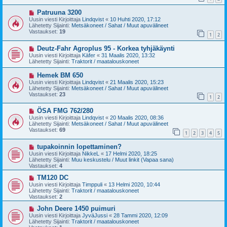
i
i
U
Patruuna 3200
e
u
s
Uusin viesti Kirjoittaja
Lindqvist
«
10 Huhti 2020, 17:12
s
t
Lähetetty Sijainti:
Metsäkoneet / Sahat / Muut apuvälineet
i
i
Vastaukset:
19
1
2
v
i
U
Deutz-Fahr Agroplus 95 - Korkea tyhjäkäynti
e
u
s
Uusin viesti Kirjoittaja
Käfer
«
31 Maalis 2020, 13:32
s
t
Lähetetty Sijainti:
Traktorit / maatalouskoneet
i
i
v
U
Hemek BM 650
i
u
Uusin viesti Kirjoittaja
Lindqvist
«
21 Maalis 2020, 15:23
e
s
Lähetetty Sijainti:
Metsäkoneet / Sahat / Muut apuvälineet
s
i
Vastaukset:
23
t
1
2
v
i
i
U
ÖSA FMG 762/280
e
u
s
Uusin viesti Kirjoittaja
Lindqvist
«
20 Maalis 2020, 08:36
s
t
Lähetetty Sijainti:
Metsäkoneet / Sahat / Muut apuvälineet
i
i
Vastaukset:
69
1
2
3
4
5
v
i
U
tupakoinnin lopettaminen?
e
u
s
Uusin viesti Kirjoittaja
NikkeL
«
17 Helmi 2020, 18:25
s
t
Lähetetty Sijainti:
Muu keskustelu / Muut linkit (Vapaa sana)
i
i
Vastaukset:
4
v
i
U
TM120 DC
e
u
Uusin viesti Kirjoittaja
Timppuli
«
13 Helmi 2020, 10:44
s
s
Lähetetty Sijainti:
Traktorit / maatalouskoneet
t
i
Vastaukset:
2
i
v
i
U
John Deere 1450 puimuri
e
u
Uusin viesti Kirjoittaja
JyväJussi
«
28 Tammi 2020, 12:09
s
s
Lähetetty Sijainti:
Traktorit / maatalouskoneet
t
i