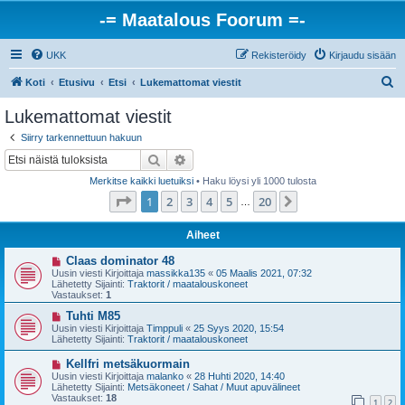
-= Maatalous Foorum =-
UKK
Rekisteröidy
Kirjaudu sisään
E
Koti
Etusivu
Etsi
Lukemattomat viestit
t
Lukemattomat viestit
s
Siirry tarkennettuun hakuun
i
Etsi
Tarkennettu haku
Merkitse kaikki luetuiksi
• Haku löysi yli 1000 tulosta
Sivu
1
/
20
1
2
3
4
5
20
Seuraava
…
Aiheet
U
Claas dominator 48
u
Uusin viesti Kirjoittaja
massikka135
«
05 Maalis 2021, 07:32
s
Lähetetty Sijainti:
Traktorit / maatalouskoneet
i
Vastaukset:
1
v
i
U
Tuhti M85
e
u
Uusin viesti Kirjoittaja
Timppuli
«
25 Syys 2020, 15:54
s
s
Lähetetty Sijainti:
Traktorit / maatalouskoneet
t
i
i
v
U
Kellfri metsäkuormain
i
u
Uusin viesti Kirjoittaja
malanko
«
28 Huhti 2020, 14:40
e
s
Lähetetty Sijainti:
Metsäkoneet / Sahat / Muut apuvälineet
s
i
Vastaukset:
18
t
1
2
v