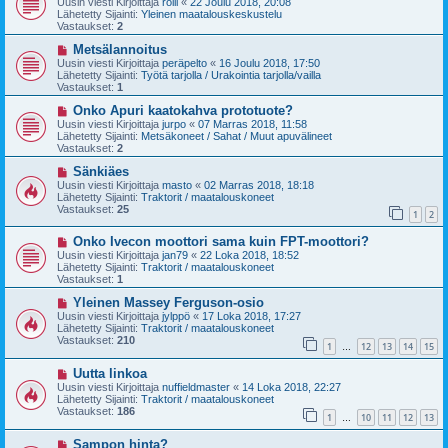
Uusin viesti Kirjoittaja
rölli
«
22 Joulu 2018, 20:08
s
t
Lähetetty Sijainti:
Yleinen maatalouskeskustelu
i
i
Vastaukset:
2
v
i
U
Metsälannoitus
e
u
Uusin viesti Kirjoittaja
peräpelto
«
16 Joulu 2018, 17:50
s
s
Lähetetty Sijainti:
Työtä tarjolla / Urakointia tarjolla/vailla
t
i
Vastaukset:
1
i
v
i
U
Onko Apuri kaatokahva prototuote?
e
u
Uusin viesti Kirjoittaja
jurpo
«
07 Marras 2018, 11:58
s
s
Lähetetty Sijainti:
Metsäkoneet / Sahat / Muut apuvälineet
t
i
Vastaukset:
2
i
v
i
U
Sänkiäes
e
u
Uusin viesti Kirjoittaja
masto
«
02 Marras 2018, 18:18
s
s
Lähetetty Sijainti:
Traktorit / maatalouskoneet
t
i
Vastaukset:
25
1
2
i
v
i
U
Onko Ivecon moottori sama kuin FPT-moottori?
e
u
s
Uusin viesti Kirjoittaja
jan79
«
22 Loka 2018, 18:52
s
t
Lähetetty Sijainti:
Traktorit / maatalouskoneet
i
i
Vastaukset:
1
v
i
U
Yleinen Massey Ferguson-osio
e
u
Uusin viesti Kirjoittaja
jylppö
«
17 Loka 2018, 17:27
s
s
Lähetetty Sijainti:
Traktorit / maatalouskoneet
t
i
Vastaukset:
210
1
12
13
14
15
i
v
…
i
U
Uutta linkoa
e
u
s
Uusin viesti Kirjoittaja
nuffieldmaster
«
14 Loka 2018, 22:27
s
t
Lähetetty Sijainti:
Traktorit / maatalouskoneet
i
i
Vastaukset:
186
1
10
11
12
13
v
…
i
U
Sampon hinta?
e