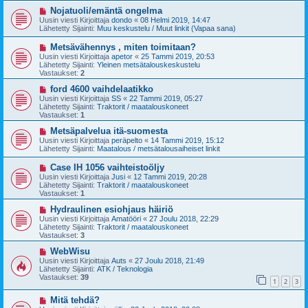
v
i
U
Nojatuoli/emäntä ongelma
e
u
Uusin viesti Kirjoittaja
dondo
«
08 Helmi 2019, 14:47
s
s
Lähetetty Sijainti:
Muu keskustelu / Muut linkit (Vapaa sana)
t
i
i
v
U
Metsävähennys , miten toimitaan?
i
u
Uusin viesti Kirjoittaja
apetor
«
25 Tammi 2019, 20:53
e
s
Lähetetty Sijainti:
Yleinen metsätalouskeskustelu
s
i
Vastaukset:
2
t
v
i
i
U
ford 4600 vaihdelaatikko
e
u
Uusin viesti Kirjoittaja
SS
«
22 Tammi 2019, 05:27
s
s
Lähetetty Sijainti:
Traktorit / maatalouskoneet
t
i
Vastaukset:
1
i
v
i
U
Metsäpalvelua itä-suomesta
e
u
Uusin viesti Kirjoittaja
peräpelto
«
14 Tammi 2019, 15:12
s
s
Lähetetty Sijainti:
Maatalous / metsätalousaiheiset linkit
t
i
i
v
U
Case IH 1056 vaihteistoöljy
i
u
Uusin viesti Kirjoittaja
Jusi
«
12 Tammi 2019, 20:28
e
s
Lähetetty Sijainti:
Traktorit / maatalouskoneet
s
i
Vastaukset:
1
t
v
i
i
U
Hydraulinen esiohjaus häiriö
e
u
Uusin viesti Kirjoittaja
Amatööri
«
27 Joulu 2018, 22:29
s
s
Lähetetty Sijainti:
Traktorit / maatalouskoneet
t
i
Vastaukset:
3
i
v
i
U
WebWisu
e
u
Uusin viesti Kirjoittaja
Auts
«
27 Joulu 2018, 21:49
s
s
Lähetetty Sijainti:
ATK / Teknologia
t
i
Vastaukset:
39
1
2
3
i
v
i
U
Mitä tehdä?
e
u
s