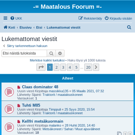
-= Maatalous Foorum =-
UKK
Rekisteröidy
Kirjaudu sisään
E
Koti
Etusivu
Etsi
Lukemattomat viestit
t
Lukemattomat viestit
s
Siirry tarkennettuun hakuun
i
Etsi
Tarkennettu haku
Merkitse kaikki luetuiksi
• Haku löysi yli 1000 tulosta
Sivu
1
/
20
1
2
3
4
5
20
Seuraava
…
Aiheet
U
Claas dominator 48
u
Uusin viesti Kirjoittaja
massikka135
«
05 Maalis 2021, 07:32
s
Lähetetty Sijainti:
Traktorit / maatalouskoneet
i
Vastaukset:
1
v
i
U
Tuhti M85
e
u
Uusin viesti Kirjoittaja
Timppuli
«
25 Syys 2020, 15:54
s
s
Lähetetty Sijainti:
Traktorit / maatalouskoneet
t
i
i
v
U
Kellfri metsäkuormain
i
u
Uusin viesti Kirjoittaja
malanko
«
28 Huhti 2020, 14:40
e
s
Lähetetty Sijainti:
Metsäkoneet / Sahat / Muut apuvälineet
s
i
Vastaukset:
18
t
1
2
v