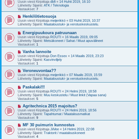
u
Uusin viesti Kirjoittaja
dbfi
«
14 Huhti 2019, 16:10
e
s
Lähetetty Sijainti:
ATK / Teknologia
s
i
Vastaukset:
7
t
v
i
i
U
Henkilötietosuoja
e
u
Uusin viesti Kirjoittaja
meijerikkö
«
03 Huhti 2019, 10:37
s
s
Lähetetty Sijainti:
Maataloustuki- ja verotuskeskustelu.
t
i
i
v
U
Energipuukoura patruunaan
i
u
Uusin viesti Kirjoittaja
ROUTI
«
16 Maalis 2019, 09:05
e
s
Lähetetty Sijainti:
Metsäkoneet / Sahat / Muut apuvälineet
s
i
Vastaukset:
1
t
v
i
i
U
Vanha lannoite
e
u
Uusin viesti Kirjoittaja
Don Essex
«
14 Maalis 2019, 23:23
s
s
Lähetetty Sijainti:
Kasvinviljely
t
i
Vastaukset:
1
i
v
i
U
Veroneuvontaa??
e
u
Uusin viesti Kirjoittaja
meijerikkö
«
07 Maalis 2019, 15:59
s
s
Lähetetty Sijainti:
Maataloustuki- ja verotuskeskustelu.
t
i
i
v
U
Paskalaki!!!
i
u
Uusin viesti Kirjoittaja
ROUTI
«
24 Helmi 2019, 18:58
e
s
Lähetetty Sijainti:
Muu keskustelu / Muut linkit (Vapaa sana)
s
i
Vastaukset:
5
t
v
i
i
U
Agritechnica 2015 majoitus?
e
u
Uusin viesti Kirjoittaja
ROUTI
«
24 Helmi 2019, 18:56
s
s
Lähetetty Sijainti:
Tapahtumat / Maatalousmatkat
t
i
Vastaukset:
9
i
v
i
U
MF 30 puimurin kunnostus
e
u
Uusin viesti Kirjoittaja
JiiVee
«
14 Helmi 2019, 22:08
s
s
Lähetetty Sijainti:
Traktorit / maatalouskoneet
t
i
Vastaukset:
4
i