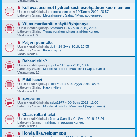
Vastaukset:
1
i
v
i
U
Kelluvat asennot hydraulisesti esiohjattuun kuormaimeen
e
u
Uusin viesti Kirjoittaja
nomoreanimals
«
19 Tammi 2020, 20:57
s
s
Lähetetty Sijainti:
Metsäkoneet / Sahat / Muut apuvälineet
t
i
i
v
U
Viljaa merikonttiin täyttö/tyhjennys
i
u
Uusin viesti Kirjoittaja
Amatööri
«
25 Joulu 2019, 22:00
e
s
Lähetetty Sijainti:
Tuotantorakennukset ja niiden koneet
s
i
Vastaukset:
6
t
v
i
i
U
Paljon puimatta
e
u
Uusin viesti Kirjoittaja
dbfi
«
18 Syys 2019, 16:55
s
s
Lähetetty Sijainti:
Kasvinviljely
t
i
Vastaukset:
1
i
v
i
U
Rahamiehiä?
e
u
Uusin viesti Kirjoittaja
epeli
«
11 Syys 2019, 18:16
s
s
Lähetetty Sijainti:
Muu keskustelu / Muut linkit (Vapaa sana)
t
i
Vastaukset:
10
i
v
i
U
Mikä kasvi
e
u
Uusin viesti Kirjoittaja
Don Essex
«
09 Syys 2019, 05:40
s
s
Lähetetty Sijainti:
Kasvinviljely
t
i
Vastaukset:
1
i
v
i
U
apuponsi
e
u
Uusin viesti Kirjoittaja
asko1977
«
08 Syys 2019, 11:00
s
s
Lähetetty Sijainti:
Muu keskustelu / Muut linkit (Vapaa sana)
t
i
i
v
U
Claas rollant telat
i
u
Uusin viesti Kirjoittaja
Jorma Samuli
«
01 Syys 2019, 15:24
e
s
Lähetetty Sijainti:
Traktorit / maatalouskoneet
s
i
Vastaukset:
1
t
v
i
i
U
Honda likavesipumppu
e
u