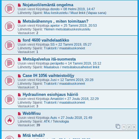
v
i
U
Nojatuoli/emäntä ongelma
e
u
Uusin viesti Kirjoittaja
dondo
«
08 Helmi 2019, 14:47
s
s
Lähetetty Sijainti:
Muu keskustelu / Muut linkit (Vapaa sana)
t
i
i
v
U
Metsävähennys , miten toimitaan?
i
u
Uusin viesti Kirjoittaja
apetor
«
25 Tammi 2019, 20:53
e
s
Lähetetty Sijainti:
Yleinen metsätalouskeskustelu
s
i
Vastaukset:
2
t
v
i
i
U
ford 4600 vaihdelaatikko
e
u
Uusin viesti Kirjoittaja
SS
«
22 Tammi 2019, 05:27
s
s
Lähetetty Sijainti:
Traktorit / maatalouskoneet
t
i
Vastaukset:
1
i
v
i
U
Metsäpalvelua itä-suomesta
e
u
Uusin viesti Kirjoittaja
peräpelto
«
14 Tammi 2019, 15:12
s
s
Lähetetty Sijainti:
Maatalous / metsätalousaiheiset linkit
t
i
i
v
U
Case IH 1056 vaihteistoöljy
i
u
Uusin viesti Kirjoittaja
Jusi
«
12 Tammi 2019, 20:28
e
s
Lähetetty Sijainti:
Traktorit / maatalouskoneet
s
i
Vastaukset:
1
t
v
i
i
U
Hydraulinen esiohjaus häiriö
e
u
Uusin viesti Kirjoittaja
Amatööri
«
27 Joulu 2018, 22:29
s
s
Lähetetty Sijainti:
Traktorit / maatalouskoneet
t
i
Vastaukset:
3
i
v
i
U
WebWisu
e
u
Uusin viesti Kirjoittaja
Auts
«
27 Joulu 2018, 21:49
s
s
Lähetetty Sijainti:
ATK / Teknologia
t
i
Vastaukset:
39
1
2
3
i
v
i
U
Mitä tehdä?
e
u
s