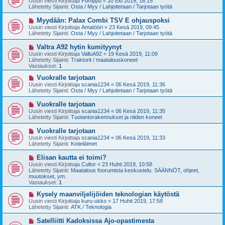
Uusin viesti Kirjoittaja
Pumppu
«
10 Elo 2019, 16:15
s
s
Lähetetty Sijainti:
Osta / Myy / Lahjoitetaan / Tarjotaan työtä
t
i
i
v
U
Myydään: Palax Combi TSV E ohjauspoksi
i
u
Uusin viesti Kirjoittaja
Amatööri
«
23 Kesä 2019, 09:45
e
s
Lähetetty Sijainti:
Osta / Myy / Lahjoitetaan / Tarjotaan työtä
s
i
t
v
U
Valtra A92 hytin kumityynyt
i
i
u
Uusin viesti Kirjoittaja
ValluA92
«
19 Kesä 2019, 11:09
e
s
Lähetetty Sijainti:
Traktorit / maatalouskoneet
s
i
Vastaukset:
1
t
v
i
i
U
Vuokralle tarjotaan
e
u
Uusin viesti Kirjoittaja
scania1234
«
06 Kesä 2019, 11:36
s
s
Lähetetty Sijainti:
Osta / Myy / Lahjoitetaan / Tarjotaan työtä
t
i
i
v
U
Vuokralle tarjotaan
i
u
Uusin viesti Kirjoittaja
scania1234
«
06 Kesä 2019, 11:35
e
s
Lähetetty Sijainti:
Tuotantorakennukset ja niiden koneet
s
i
t
v
U
Vuokralle tarjotaan
i
i
u
Uusin viesti Kirjoittaja
scania1234
«
06 Kesä 2019, 11:33
e
s
Lähetetty Sijainti:
Kotieläimet
s
i
t
v
U
Elisan kautta ei toimi?
i
i
u
Uusin viesti Kirjoittaja
Cultor
«
23 Huhti 2019, 10:58
e
s
Lähetetty Sijainti:
Maatalous foorumista keskustelu. SÄÄNNÖT, ohjeet,
s
i
muutokset, ym.
t
v
Vastaukset:
1
i
i
e
U
Kysely maanviljelijöiden teknologian käytöstä
s
u
Uusin viesti Kirjoittaja
kuru-ukko
«
17 Huhti 2019, 17:58
t
s
Lähetetty Sijainti:
ATK / Teknologia
i
i
v
U
Satelliitti Kadoksissa Ajo-opastimesta
i