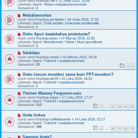
Uusin viesti Kirjoittaja
rölli
«
22 Joulu 2018, 20:08
s
t
Lähetetty Sijainti:
Yleinen maatalouskeskustelu
i
i
Vastaukset:
2
v
i
U
Metsälannoitus
e
u
Uusin viesti Kirjoittaja
peräpelto
«
16 Joulu 2018, 17:50
s
s
Lähetetty Sijainti:
Työtä tarjolla / Urakointia tarjolla/vailla
t
i
Vastaukset:
1
i
v
i
U
Onko Apuri kaatokahva prototuote?
e
u
Uusin viesti Kirjoittaja
jurpo
«
07 Marras 2018, 11:58
s
s
Lähetetty Sijainti:
Metsäkoneet / Sahat / Muut apuvälineet
t
i
Vastaukset:
2
i
v
i
U
Sänkiäes
e
u
Uusin viesti Kirjoittaja
masto
«
02 Marras 2018, 18:18
s
s
Lähetetty Sijainti:
Traktorit / maatalouskoneet
t
i
Vastaukset:
25
1
2
i
v
i
U
Onko Ivecon moottori sama kuin FPT-moottori?
e
u
s
Uusin viesti Kirjoittaja
jan79
«
22 Loka 2018, 18:52
s
t
Lähetetty Sijainti:
Traktorit / maatalouskoneet
i
i
Vastaukset:
1
v
i
U
Yleinen Massey Ferguson-osio
e
u
Uusin viesti Kirjoittaja
jylppö
«
17 Loka 2018, 17:27
s
s
Lähetetty Sijainti:
Traktorit / maatalouskoneet
t
i
Vastaukset:
210
1
12
13
14
15
i
v
…
i
U
Uutta linkoa
e
u
s
Uusin viesti Kirjoittaja
nuffieldmaster
«
14 Loka 2018, 22:27
s
t
Lähetetty Sijainti:
Traktorit / maatalouskoneet
i
i
Vastaukset:
186
1
10
11
12
13
v
…
i
U
Sampon hinta?
e