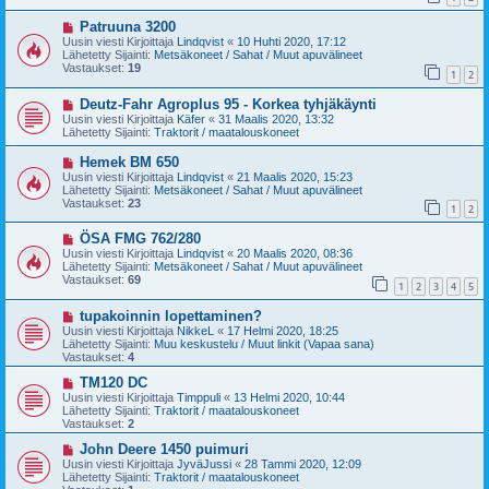
i
i
U
Patruuna 3200
e
u
s
Uusin viesti Kirjoittaja
Lindqvist
«
10 Huhti 2020, 17:12
s
t
Lähetetty Sijainti:
Metsäkoneet / Sahat / Muut apuvälineet
i
i
Vastaukset:
19
1
2
v
i
U
Deutz-Fahr Agroplus 95 - Korkea tyhjäkäynti
e
u
s
Uusin viesti Kirjoittaja
Käfer
«
31 Maalis 2020, 13:32
s
t
Lähetetty Sijainti:
Traktorit / maatalouskoneet
i
i
v
U
Hemek BM 650
i
u
Uusin viesti Kirjoittaja
Lindqvist
«
21 Maalis 2020, 15:23
e
s
Lähetetty Sijainti:
Metsäkoneet / Sahat / Muut apuvälineet
s
i
Vastaukset:
23
t
1
2
v
i
i
U
ÖSA FMG 762/280
e
u
s
Uusin viesti Kirjoittaja
Lindqvist
«
20 Maalis 2020, 08:36
s
t
Lähetetty Sijainti:
Metsäkoneet / Sahat / Muut apuvälineet
i
i
Vastaukset:
69
1
2
3
4
5
v
i
U
tupakoinnin lopettaminen?
e
u
s
Uusin viesti Kirjoittaja
NikkeL
«
17 Helmi 2020, 18:25
s
t
Lähetetty Sijainti:
Muu keskustelu / Muut linkit (Vapaa sana)
i
i
Vastaukset:
4
v
i
U
TM120 DC
e
u
Uusin viesti Kirjoittaja
Timppuli
«
13 Helmi 2020, 10:44
s
s
Lähetetty Sijainti:
Traktorit / maatalouskoneet
t
i
Vastaukset:
2
i
v
i
U
John Deere 1450 puimuri
e
u
Uusin viesti Kirjoittaja
JyväJussi
«
28 Tammi 2020, 12:09
s
s
Lähetetty Sijainti:
Traktorit / maatalouskoneet
t
i