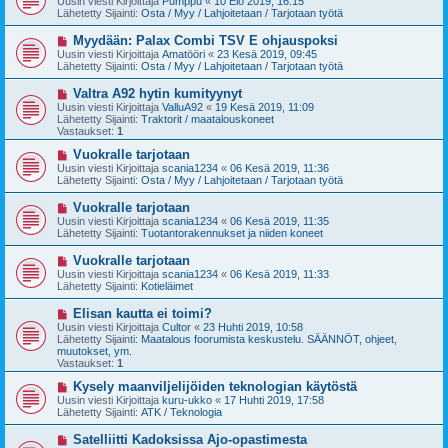
Uusin viesti Kirjoittaja
Pumppu
«
10 Elo 2019, 16:15
s
s
Lähetetty Sijainti:
Osta / Myy / Lahjoitetaan / Tarjotaan työtä
t
i
i
v
U
Myydään: Palax Combi TSV E ohjauspoksi
i
u
Uusin viesti Kirjoittaja
Amatööri
«
23 Kesä 2019, 09:45
e
s
Lähetetty Sijainti:
Osta / Myy / Lahjoitetaan / Tarjotaan työtä
s
i
t
v
U
Valtra A92 hytin kumityynyt
i
i
u
Uusin viesti Kirjoittaja
ValluA92
«
19 Kesä 2019, 11:09
e
s
Lähetetty Sijainti:
Traktorit / maatalouskoneet
s
i
Vastaukset:
1
t
v
i
i
U
Vuokralle tarjotaan
e
u
Uusin viesti Kirjoittaja
scania1234
«
06 Kesä 2019, 11:36
s
s
Lähetetty Sijainti:
Osta / Myy / Lahjoitetaan / Tarjotaan työtä
t
i
i
v
U
Vuokralle tarjotaan
i
u
Uusin viesti Kirjoittaja
scania1234
«
06 Kesä 2019, 11:35
e
s
Lähetetty Sijainti:
Tuotantorakennukset ja niiden koneet
s
i
t
v
U
Vuokralle tarjotaan
i
i
u
Uusin viesti Kirjoittaja
scania1234
«
06 Kesä 2019, 11:33
e
s
Lähetetty Sijainti:
Kotieläimet
s
i
t
v
U
Elisan kautta ei toimi?
i
i
u
Uusin viesti Kirjoittaja
Cultor
«
23 Huhti 2019, 10:58
e
s
Lähetetty Sijainti:
Maatalous foorumista keskustelu. SÄÄNNÖT, ohjeet,
s
i
muutokset, ym.
t
v
Vastaukset:
1
i
i
e
U
Kysely maanviljelijöiden teknologian käytöstä
s
u
Uusin viesti Kirjoittaja
kuru-ukko
«
17 Huhti 2019, 17:58
t
s
Lähetetty Sijainti:
ATK / Teknologia
i
i
v
U
Satelliitti Kadoksissa Ajo-opastimesta
i