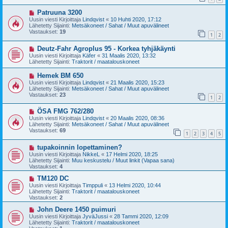
i
i
U
Patruuna 3200
e
u
s
Uusin viesti Kirjoittaja
Lindqvist
«
10 Huhti 2020, 17:12
s
t
Lähetetty Sijainti:
Metsäkoneet / Sahat / Muut apuvälineet
i
i
Vastaukset:
19
1
2
v
i
U
Deutz-Fahr Agroplus 95 - Korkea tyhjäkäynti
e
u
s
Uusin viesti Kirjoittaja
Käfer
«
31 Maalis 2020, 13:32
s
t
Lähetetty Sijainti:
Traktorit / maatalouskoneet
i
i
v
U
Hemek BM 650
i
u
Uusin viesti Kirjoittaja
Lindqvist
«
21 Maalis 2020, 15:23
e
s
Lähetetty Sijainti:
Metsäkoneet / Sahat / Muut apuvälineet
s
i
Vastaukset:
23
t
1
2
v
i
i
U
ÖSA FMG 762/280
e
u
s
Uusin viesti Kirjoittaja
Lindqvist
«
20 Maalis 2020, 08:36
s
t
Lähetetty Sijainti:
Metsäkoneet / Sahat / Muut apuvälineet
i
i
Vastaukset:
69
1
2
3
4
5
v
i
U
tupakoinnin lopettaminen?
e
u
s
Uusin viesti Kirjoittaja
NikkeL
«
17 Helmi 2020, 18:25
s
t
Lähetetty Sijainti:
Muu keskustelu / Muut linkit (Vapaa sana)
i
i
Vastaukset:
4
v
i
U
TM120 DC
e
u
Uusin viesti Kirjoittaja
Timppuli
«
13 Helmi 2020, 10:44
s
s
Lähetetty Sijainti:
Traktorit / maatalouskoneet
t
i
Vastaukset:
2
i
v
i
U
John Deere 1450 puimuri
e
u
Uusin viesti Kirjoittaja
JyväJussi
«
28 Tammi 2020, 12:09
s
s
Lähetetty Sijainti:
Traktorit / maatalouskoneet
t
i