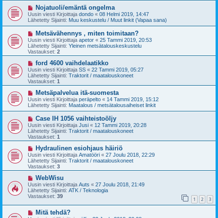
v
i
U
Nojatuoli/emäntä ongelma
e
u
Uusin viesti Kirjoittaja
dondo
«
08 Helmi 2019, 14:47
s
s
Lähetetty Sijainti:
Muu keskustelu / Muut linkit (Vapaa sana)
t
i
i
v
U
Metsävähennys , miten toimitaan?
i
u
Uusin viesti Kirjoittaja
apetor
«
25 Tammi 2019, 20:53
e
s
Lähetetty Sijainti:
Yleinen metsätalouskeskustelu
s
i
Vastaukset:
2
t
v
i
i
U
ford 4600 vaihdelaatikko
e
u
Uusin viesti Kirjoittaja
SS
«
22 Tammi 2019, 05:27
s
s
Lähetetty Sijainti:
Traktorit / maatalouskoneet
t
i
Vastaukset:
1
i
v
i
U
Metsäpalvelua itä-suomesta
e
u
Uusin viesti Kirjoittaja
peräpelto
«
14 Tammi 2019, 15:12
s
s
Lähetetty Sijainti:
Maatalous / metsätalousaiheiset linkit
t
i
i
v
U
Case IH 1056 vaihteistoöljy
i
u
Uusin viesti Kirjoittaja
Jusi
«
12 Tammi 2019, 20:28
e
s
Lähetetty Sijainti:
Traktorit / maatalouskoneet
s
i
Vastaukset:
1
t
v
i
i
U
Hydraulinen esiohjaus häiriö
e
u
Uusin viesti Kirjoittaja
Amatööri
«
27 Joulu 2018, 22:29
s
s
Lähetetty Sijainti:
Traktorit / maatalouskoneet
t
i
Vastaukset:
3
i
v
i
U
WebWisu
e
u
Uusin viesti Kirjoittaja
Auts
«
27 Joulu 2018, 21:49
s
s
Lähetetty Sijainti:
ATK / Teknologia
t
i
Vastaukset:
39
1
2
3
i
v
i
U
Mitä tehdä?
e
u
s