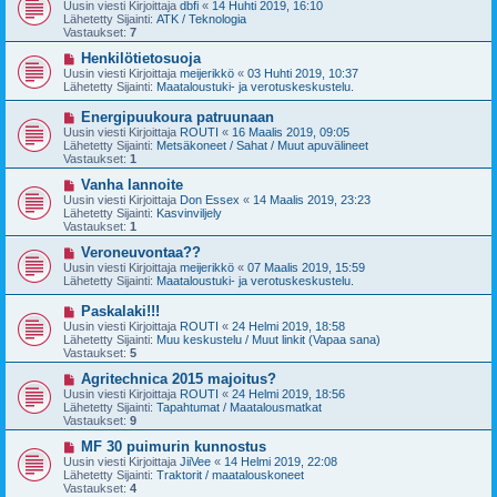
u
Uusin viesti Kirjoittaja
dbfi
«
14 Huhti 2019, 16:10
e
s
Lähetetty Sijainti:
ATK / Teknologia
s
i
Vastaukset:
7
t
v
i
i
U
Henkilötietosuoja
e
u
Uusin viesti Kirjoittaja
meijerikkö
«
03 Huhti 2019, 10:37
s
s
Lähetetty Sijainti:
Maataloustuki- ja verotuskeskustelu.
t
i
i
v
U
Energipuukoura patruunaan
i
u
Uusin viesti Kirjoittaja
ROUTI
«
16 Maalis 2019, 09:05
e
s
Lähetetty Sijainti:
Metsäkoneet / Sahat / Muut apuvälineet
s
i
Vastaukset:
1
t
v
i
i
U
Vanha lannoite
e
u
Uusin viesti Kirjoittaja
Don Essex
«
14 Maalis 2019, 23:23
s
s
Lähetetty Sijainti:
Kasvinviljely
t
i
Vastaukset:
1
i
v
i
U
Veroneuvontaa??
e
u
Uusin viesti Kirjoittaja
meijerikkö
«
07 Maalis 2019, 15:59
s
s
Lähetetty Sijainti:
Maataloustuki- ja verotuskeskustelu.
t
i
i
v
U
Paskalaki!!!
i
u
Uusin viesti Kirjoittaja
ROUTI
«
24 Helmi 2019, 18:58
e
s
Lähetetty Sijainti:
Muu keskustelu / Muut linkit (Vapaa sana)
s
i
Vastaukset:
5
t
v
i
i
U
Agritechnica 2015 majoitus?
e
u
Uusin viesti Kirjoittaja
ROUTI
«
24 Helmi 2019, 18:56
s
s
Lähetetty Sijainti:
Tapahtumat / Maatalousmatkat
t
i
Vastaukset:
9
i
v
i
U
MF 30 puimurin kunnostus
e
u
Uusin viesti Kirjoittaja
JiiVee
«
14 Helmi 2019, 22:08
s
s
Lähetetty Sijainti:
Traktorit / maatalouskoneet
t
i
Vastaukset:
4
i