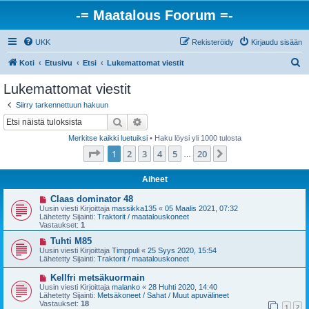
-= Maatalous Foorum =-
UKK
Rekisteröidy
Kirjaudu sisään
E
Koti
Etusivu
Etsi
Lukemattomat viestit
t
Lukemattomat viestit
s
Siirry tarkennettuun hakuun
i
Etsi
Tarkennettu haku
Merkitse kaikki luetuiksi
• Haku löysi yli 1000 tulosta
Sivu
1
/
20
1
2
3
4
5
20
Seuraava
…
Aiheet
U
Claas dominator 48
u
Uusin viesti Kirjoittaja
massikka135
«
05 Maalis 2021, 07:32
s
Lähetetty Sijainti:
Traktorit / maatalouskoneet
i
Vastaukset:
1
v
i
U
Tuhti M85
e
u
Uusin viesti Kirjoittaja
Timppuli
«
25 Syys 2020, 15:54
s
s
Lähetetty Sijainti:
Traktorit / maatalouskoneet
t
i
i
v
U
Kellfri metsäkuormain
i
u
Uusin viesti Kirjoittaja
malanko
«
28 Huhti 2020, 14:40
e
s
Lähetetty Sijainti:
Metsäkoneet / Sahat / Muut apuvälineet
s
i
Vastaukset:
18
t
1
2
v