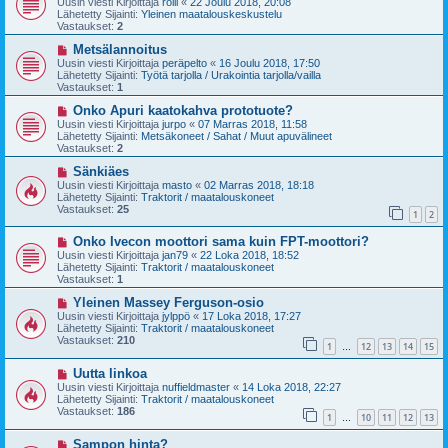
Uusin viesti Kirjoittaja
rölli
«
22 Joulu 2018, 20:08
s
t
Lähetetty Sijainti:
Yleinen maatalouskeskustelu
i
i
Vastaukset:
2
v
i
U
Metsälannoitus
e
u
Uusin viesti Kirjoittaja
peräpelto
«
16 Joulu 2018, 17:50
s
s
Lähetetty Sijainti:
Työtä tarjolla / Urakointia tarjolla/vailla
t
i
Vastaukset:
1
i
v
i
U
Onko Apuri kaatokahva prototuote?
e
u
Uusin viesti Kirjoittaja
jurpo
«
07 Marras 2018, 11:58
s
s
Lähetetty Sijainti:
Metsäkoneet / Sahat / Muut apuvälineet
t
i
Vastaukset:
2
i
v
i
U
Sänkiäes
e
u
Uusin viesti Kirjoittaja
masto
«
02 Marras 2018, 18:18
s
s
Lähetetty Sijainti:
Traktorit / maatalouskoneet
t
i
Vastaukset:
25
1
2
i
v
i
U
Onko Ivecon moottori sama kuin FPT-moottori?
e
u
s
Uusin viesti Kirjoittaja
jan79
«
22 Loka 2018, 18:52
s
t
Lähetetty Sijainti:
Traktorit / maatalouskoneet
i
i
Vastaukset:
1
v
i
U
Yleinen Massey Ferguson-osio
e
u
Uusin viesti Kirjoittaja
jylppö
«
17 Loka 2018, 17:27
s
s
Lähetetty Sijainti:
Traktorit / maatalouskoneet
t
i
Vastaukset:
210
1
12
13
14
15
i
v
…
i
U
Uutta linkoa
e
u
s
Uusin viesti Kirjoittaja
nuffieldmaster
«
14 Loka 2018, 22:27
s
t
Lähetetty Sijainti:
Traktorit / maatalouskoneet
i
i
Vastaukset:
186
1
10
11
12
13
v
…
i
U
Sampon hinta?
e