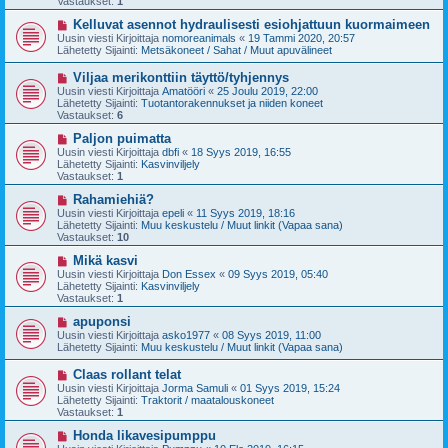
Vastaukset:
1
i
v
i
U
Kelluvat asennot hydraulisesti esiohjattuun kuormaimeen
e
u
Uusin viesti Kirjoittaja
nomoreanimals
«
19 Tammi 2020, 20:57
s
s
Lähetetty Sijainti:
Metsäkoneet / Sahat / Muut apuvälineet
t
i
i
v
U
Viljaa merikonttiin täyttö/tyhjennys
i
u
Uusin viesti Kirjoittaja
Amatööri
«
25 Joulu 2019, 22:00
e
s
Lähetetty Sijainti:
Tuotantorakennukset ja niiden koneet
s
i
Vastaukset:
6
t
v
i
i
U
Paljon puimatta
e
u
Uusin viesti Kirjoittaja
dbfi
«
18 Syys 2019, 16:55
s
s
Lähetetty Sijainti:
Kasvinviljely
t
i
Vastaukset:
1
i
v
i
U
Rahamiehiä?
e
u
Uusin viesti Kirjoittaja
epeli
«
11 Syys 2019, 18:16
s
s
Lähetetty Sijainti:
Muu keskustelu / Muut linkit (Vapaa sana)
t
i
Vastaukset:
10
i
v
i
U
Mikä kasvi
e
u
Uusin viesti Kirjoittaja
Don Essex
«
09 Syys 2019, 05:40
s
s
Lähetetty Sijainti:
Kasvinviljely
t
i
Vastaukset:
1
i
v
i
U
apuponsi
e
u
Uusin viesti Kirjoittaja
asko1977
«
08 Syys 2019, 11:00
s
s
Lähetetty Sijainti:
Muu keskustelu / Muut linkit (Vapaa sana)
t
i
i
v
U
Claas rollant telat
i
u
Uusin viesti Kirjoittaja
Jorma Samuli
«
01 Syys 2019, 15:24
e
s
Lähetetty Sijainti:
Traktorit / maatalouskoneet
s
i
Vastaukset:
1
t
v
i
i
U
Honda likavesipumppu
e
u