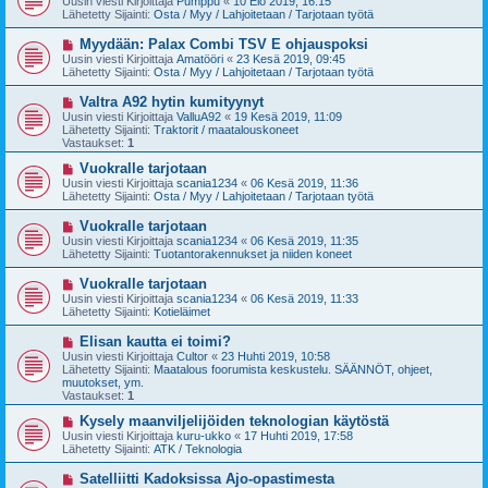
Uusin viesti Kirjoittaja
Pumppu
«
10 Elo 2019, 16:15
s
s
Lähetetty Sijainti:
Osta / Myy / Lahjoitetaan / Tarjotaan työtä
t
i
i
v
U
Myydään: Palax Combi TSV E ohjauspoksi
i
u
Uusin viesti Kirjoittaja
Amatööri
«
23 Kesä 2019, 09:45
e
s
Lähetetty Sijainti:
Osta / Myy / Lahjoitetaan / Tarjotaan työtä
s
i
t
v
U
Valtra A92 hytin kumityynyt
i
i
u
Uusin viesti Kirjoittaja
ValluA92
«
19 Kesä 2019, 11:09
e
s
Lähetetty Sijainti:
Traktorit / maatalouskoneet
s
i
Vastaukset:
1
t
v
i
i
U
Vuokralle tarjotaan
e
u
Uusin viesti Kirjoittaja
scania1234
«
06 Kesä 2019, 11:36
s
s
Lähetetty Sijainti:
Osta / Myy / Lahjoitetaan / Tarjotaan työtä
t
i
i
v
U
Vuokralle tarjotaan
i
u
Uusin viesti Kirjoittaja
scania1234
«
06 Kesä 2019, 11:35
e
s
Lähetetty Sijainti:
Tuotantorakennukset ja niiden koneet
s
i
t
v
U
Vuokralle tarjotaan
i
i
u
Uusin viesti Kirjoittaja
scania1234
«
06 Kesä 2019, 11:33
e
s
Lähetetty Sijainti:
Kotieläimet
s
i
t
v
U
Elisan kautta ei toimi?
i
i
u
Uusin viesti Kirjoittaja
Cultor
«
23 Huhti 2019, 10:58
e
s
Lähetetty Sijainti:
Maatalous foorumista keskustelu. SÄÄNNÖT, ohjeet,
s
i
muutokset, ym.
t
v
Vastaukset:
1
i
i
e
U
Kysely maanviljelijöiden teknologian käytöstä
s
u
Uusin viesti Kirjoittaja
kuru-ukko
«
17 Huhti 2019, 17:58
t
s
Lähetetty Sijainti:
ATK / Teknologia
i
i
v
U
Satelliitti Kadoksissa Ajo-opastimesta
i