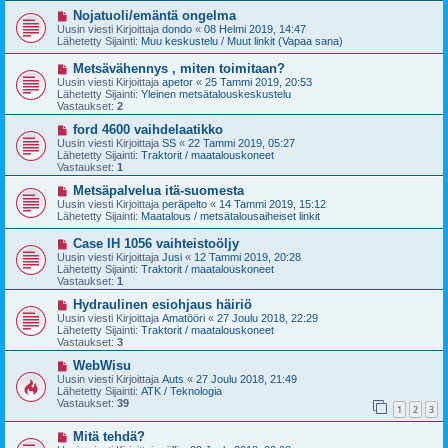
v
i
U
Nojatuoli/emäntä ongelma
e
u
Uusin viesti Kirjoittaja
dondo
«
08 Helmi 2019, 14:47
s
s
Lähetetty Sijainti:
Muu keskustelu / Muut linkit (Vapaa sana)
t
i
i
v
U
Metsävähennys , miten toimitaan?
i
u
Uusin viesti Kirjoittaja
apetor
«
25 Tammi 2019, 20:53
e
s
Lähetetty Sijainti:
Yleinen metsätalouskeskustelu
s
i
Vastaukset:
2
t
v
i
i
U
ford 4600 vaihdelaatikko
e
u
Uusin viesti Kirjoittaja
SS
«
22 Tammi 2019, 05:27
s
s
Lähetetty Sijainti:
Traktorit / maatalouskoneet
t
i
Vastaukset:
1
i
v
i
U
Metsäpalvelua itä-suomesta
e
u
Uusin viesti Kirjoittaja
peräpelto
«
14 Tammi 2019, 15:12
s
s
Lähetetty Sijainti:
Maatalous / metsätalousaiheiset linkit
t
i
i
v
U
Case IH 1056 vaihteistoöljy
i
u
Uusin viesti Kirjoittaja
Jusi
«
12 Tammi 2019, 20:28
e
s
Lähetetty Sijainti:
Traktorit / maatalouskoneet
s
i
Vastaukset:
1
t
v
i
i
U
Hydraulinen esiohjaus häiriö
e
u
Uusin viesti Kirjoittaja
Amatööri
«
27 Joulu 2018, 22:29
s
s
Lähetetty Sijainti:
Traktorit / maatalouskoneet
t
i
Vastaukset:
3
i
v
i
U
WebWisu
e
u
Uusin viesti Kirjoittaja
Auts
«
27 Joulu 2018, 21:49
s
s
Lähetetty Sijainti:
ATK / Teknologia
t
i
Vastaukset:
39
1
2
3
i
v
i
U
Mitä tehdä?
e
u
s