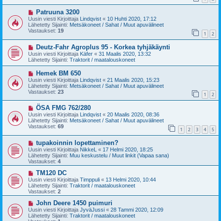
i
i
U
Patruuna 3200
e
u
s
Uusin viesti Kirjoittaja
Lindqvist
«
10 Huhti 2020, 17:12
s
t
Lähetetty Sijainti:
Metsäkoneet / Sahat / Muut apuvälineet
i
i
Vastaukset:
19
1
2
v
i
U
Deutz-Fahr Agroplus 95 - Korkea tyhjäkäynti
e
u
s
Uusin viesti Kirjoittaja
Käfer
«
31 Maalis 2020, 13:32
s
t
Lähetetty Sijainti:
Traktorit / maatalouskoneet
i
i
v
U
Hemek BM 650
i
u
Uusin viesti Kirjoittaja
Lindqvist
«
21 Maalis 2020, 15:23
e
s
Lähetetty Sijainti:
Metsäkoneet / Sahat / Muut apuvälineet
s
i
Vastaukset:
23
t
1
2
v
i
i
U
ÖSA FMG 762/280
e
u
s
Uusin viesti Kirjoittaja
Lindqvist
«
20 Maalis 2020, 08:36
s
t
Lähetetty Sijainti:
Metsäkoneet / Sahat / Muut apuvälineet
i
i
Vastaukset:
69
1
2
3
4
5
v
i
U
tupakoinnin lopettaminen?
e
u
s
Uusin viesti Kirjoittaja
NikkeL
«
17 Helmi 2020, 18:25
s
t
Lähetetty Sijainti:
Muu keskustelu / Muut linkit (Vapaa sana)
i
i
Vastaukset:
4
v
i
U
TM120 DC
e
u
Uusin viesti Kirjoittaja
Timppuli
«
13 Helmi 2020, 10:44
s
s
Lähetetty Sijainti:
Traktorit / maatalouskoneet
t
i
Vastaukset:
2
i
v
i
U
John Deere 1450 puimuri
e
u
Uusin viesti Kirjoittaja
JyväJussi
«
28 Tammi 2020, 12:09
s
s
Lähetetty Sijainti:
Traktorit / maatalouskoneet
t
i