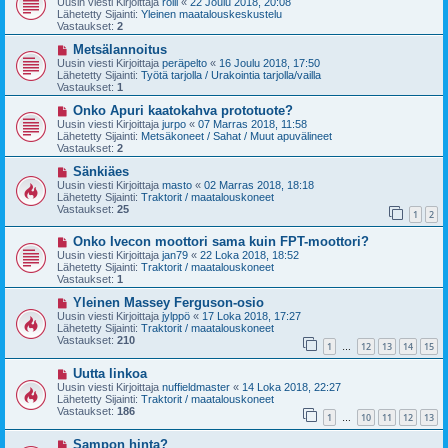
Uusin viesti Kirjoittaja
rölli
«
22 Joulu 2018, 20:08
s
t
Lähetetty Sijainti:
Yleinen maatalouskeskustelu
i
i
Vastaukset:
2
v
i
U
Metsälannoitus
e
u
Uusin viesti Kirjoittaja
peräpelto
«
16 Joulu 2018, 17:50
s
s
Lähetetty Sijainti:
Työtä tarjolla / Urakointia tarjolla/vailla
t
i
Vastaukset:
1
i
v
i
U
Onko Apuri kaatokahva prototuote?
e
u
Uusin viesti Kirjoittaja
jurpo
«
07 Marras 2018, 11:58
s
s
Lähetetty Sijainti:
Metsäkoneet / Sahat / Muut apuvälineet
t
i
Vastaukset:
2
i
v
i
U
Sänkiäes
e
u
Uusin viesti Kirjoittaja
masto
«
02 Marras 2018, 18:18
s
s
Lähetetty Sijainti:
Traktorit / maatalouskoneet
t
i
Vastaukset:
25
1
2
i
v
i
U
Onko Ivecon moottori sama kuin FPT-moottori?
e
u
s
Uusin viesti Kirjoittaja
jan79
«
22 Loka 2018, 18:52
s
t
Lähetetty Sijainti:
Traktorit / maatalouskoneet
i
i
Vastaukset:
1
v
i
U
Yleinen Massey Ferguson-osio
e
u
Uusin viesti Kirjoittaja
jylppö
«
17 Loka 2018, 17:27
s
s
Lähetetty Sijainti:
Traktorit / maatalouskoneet
t
i
Vastaukset:
210
1
12
13
14
15
i
v
…
i
U
Uutta linkoa
e
u
s
Uusin viesti Kirjoittaja
nuffieldmaster
«
14 Loka 2018, 22:27
s
t
Lähetetty Sijainti:
Traktorit / maatalouskoneet
i
i
Vastaukset:
186
1
10
11
12
13
v
…
i
U
Sampon hinta?
e