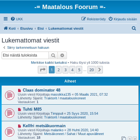
-= Maatalous Foorum =-
UKK
Rekisteröidy
Kirjaudu sisään
E
Koti
Etusivu
Etsi
Lukemattomat viestit
t
Lukemattomat viestit
s
Siirry tarkennettuun hakuun
i
Etsi
Tarkennettu haku
Merkitse kaikki luetuiksi
• Haku löysi yli 1000 tulosta
Sivu
1
/
20
1
2
3
4
5
20
Seuraava
…
Aiheet
U
Claas dominator 48
u
Uusin viesti Kirjoittaja
massikka135
«
05 Maalis 2021, 07:32
s
Lähetetty Sijainti:
Traktorit / maatalouskoneet
i
Vastaukset:
1
v
i
U
Tuhti M85
e
u
Uusin viesti Kirjoittaja
Timppuli
«
25 Syys 2020, 15:54
s
s
Lähetetty Sijainti:
Traktorit / maatalouskoneet
t
i
i
v
U
Kellfri metsäkuormain
i
u
Uusin viesti Kirjoittaja
malanko
«
28 Huhti 2020, 14:40
e
s
Lähetetty Sijainti:
Metsäkoneet / Sahat / Muut apuvälineet
s
i
Vastaukset:
18
t
1
2
v