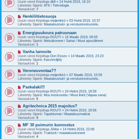
u
Uusin viesti Kirjoittaja
dbfi
«
14 Huhti 2019, 16:10
e
s
Lähetetty Sijainti:
ATK / Teknologia
s
i
Vastaukset:
7
t
v
i
i
U
Henkilötietosuoja
e
u
Uusin viesti Kirjoittaja
meijerikkö
«
03 Huhti 2019, 10:37
s
s
Lähetetty Sijainti:
Maataloustuki- ja verotuskeskustelu.
t
i
i
v
U
Energipuukoura patruunaan
i
u
Uusin viesti Kirjoittaja
ROUTI
«
16 Maalis 2019, 09:05
e
s
Lähetetty Sijainti:
Metsäkoneet / Sahat / Muut apuvälineet
s
i
Vastaukset:
1
t
v
i
i
U
Vanha lannoite
e
u
Uusin viesti Kirjoittaja
Don Essex
«
14 Maalis 2019, 23:23
s
s
Lähetetty Sijainti:
Kasvinviljely
t
i
Vastaukset:
1
i
v
i
U
Veroneuvontaa??
e
u
Uusin viesti Kirjoittaja
meijerikkö
«
07 Maalis 2019, 15:59
s
s
Lähetetty Sijainti:
Maataloustuki- ja verotuskeskustelu.
t
i
i
v
U
Paskalaki!!!
i
u
Uusin viesti Kirjoittaja
ROUTI
«
24 Helmi 2019, 18:58
e
s
Lähetetty Sijainti:
Muu keskustelu / Muut linkit (Vapaa sana)
s
i
Vastaukset:
5
t
v
i
i
U
Agritechnica 2015 majoitus?
e
u
Uusin viesti Kirjoittaja
ROUTI
«
24 Helmi 2019, 18:56
s
s
Lähetetty Sijainti:
Tapahtumat / Maatalousmatkat
t
i
Vastaukset:
9
i
v
i
U
MF 30 puimurin kunnostus
e
u
Uusin viesti Kirjoittaja
JiiVee
«
14 Helmi 2019, 22:08
s
s
Lähetetty Sijainti:
Traktorit / maatalouskoneet
t
i
Vastaukset:
4
i