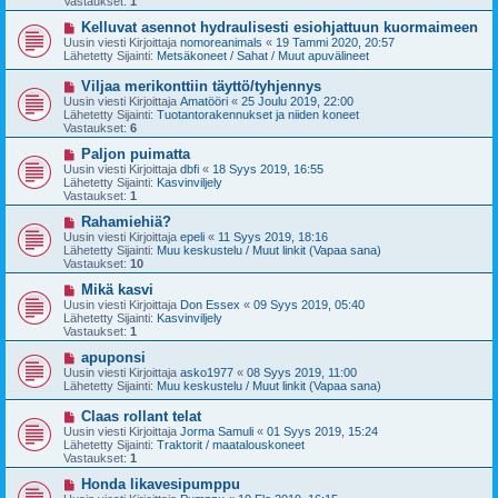
Vastaukset:
1
i
v
i
U
Kelluvat asennot hydraulisesti esiohjattuun kuormaimeen
e
u
Uusin viesti Kirjoittaja
nomoreanimals
«
19 Tammi 2020, 20:57
s
s
Lähetetty Sijainti:
Metsäkoneet / Sahat / Muut apuvälineet
t
i
i
v
U
Viljaa merikonttiin täyttö/tyhjennys
i
u
Uusin viesti Kirjoittaja
Amatööri
«
25 Joulu 2019, 22:00
e
s
Lähetetty Sijainti:
Tuotantorakennukset ja niiden koneet
s
i
Vastaukset:
6
t
v
i
i
U
Paljon puimatta
e
u
Uusin viesti Kirjoittaja
dbfi
«
18 Syys 2019, 16:55
s
s
Lähetetty Sijainti:
Kasvinviljely
t
i
Vastaukset:
1
i
v
i
U
Rahamiehiä?
e
u
Uusin viesti Kirjoittaja
epeli
«
11 Syys 2019, 18:16
s
s
Lähetetty Sijainti:
Muu keskustelu / Muut linkit (Vapaa sana)
t
i
Vastaukset:
10
i
v
i
U
Mikä kasvi
e
u
Uusin viesti Kirjoittaja
Don Essex
«
09 Syys 2019, 05:40
s
s
Lähetetty Sijainti:
Kasvinviljely
t
i
Vastaukset:
1
i
v
i
U
apuponsi
e
u
Uusin viesti Kirjoittaja
asko1977
«
08 Syys 2019, 11:00
s
s
Lähetetty Sijainti:
Muu keskustelu / Muut linkit (Vapaa sana)
t
i
i
v
U
Claas rollant telat
i
u
Uusin viesti Kirjoittaja
Jorma Samuli
«
01 Syys 2019, 15:24
e
s
Lähetetty Sijainti:
Traktorit / maatalouskoneet
s
i
Vastaukset:
1
t
v
i
i
U
Honda likavesipumppu
e
u