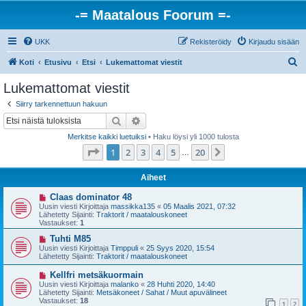
-= Maatalous Foorum =-
UKK
Rekisteröidy
Kirjaudu sisään
E
Koti
Etusivu
Etsi
Lukemattomat viestit
t
Lukemattomat viestit
s
Siirry tarkennettuun hakuun
i
Etsi
Tarkennettu haku
Merkitse kaikki luetuiksi
• Haku löysi yli 1000 tulosta
Sivu
1
/
20
1
2
3
4
5
20
Seuraava
…
Aiheet
U
Claas dominator 48
u
Uusin viesti Kirjoittaja
massikka135
«
05 Maalis 2021, 07:32
s
Lähetetty Sijainti:
Traktorit / maatalouskoneet
i
Vastaukset:
1
v
i
U
Tuhti M85
e
u
Uusin viesti Kirjoittaja
Timppuli
«
25 Syys 2020, 15:54
s
s
Lähetetty Sijainti:
Traktorit / maatalouskoneet
t
i
i
v
U
Kellfri metsäkuormain
i
u
Uusin viesti Kirjoittaja
malanko
«
28 Huhti 2020, 14:40
e
s
Lähetetty Sijainti:
Metsäkoneet / Sahat / Muut apuvälineet
s
i
Vastaukset:
18
t
1
2
v