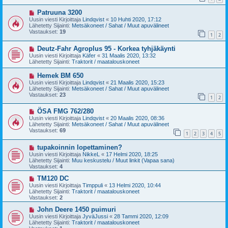
i
i
U
Patruuna 3200
e
u
s
Uusin viesti Kirjoittaja
Lindqvist
«
10 Huhti 2020, 17:12
s
t
Lähetetty Sijainti:
Metsäkoneet / Sahat / Muut apuvälineet
i
i
Vastaukset:
19
1
2
v
i
U
Deutz-Fahr Agroplus 95 - Korkea tyhjäkäynti
e
u
s
Uusin viesti Kirjoittaja
Käfer
«
31 Maalis 2020, 13:32
s
t
Lähetetty Sijainti:
Traktorit / maatalouskoneet
i
i
v
U
Hemek BM 650
i
u
Uusin viesti Kirjoittaja
Lindqvist
«
21 Maalis 2020, 15:23
e
s
Lähetetty Sijainti:
Metsäkoneet / Sahat / Muut apuvälineet
s
i
Vastaukset:
23
t
1
2
v
i
i
U
ÖSA FMG 762/280
e
u
s
Uusin viesti Kirjoittaja
Lindqvist
«
20 Maalis 2020, 08:36
s
t
Lähetetty Sijainti:
Metsäkoneet / Sahat / Muut apuvälineet
i
i
Vastaukset:
69
1
2
3
4
5
v
i
U
tupakoinnin lopettaminen?
e
u
s
Uusin viesti Kirjoittaja
NikkeL
«
17 Helmi 2020, 18:25
s
t
Lähetetty Sijainti:
Muu keskustelu / Muut linkit (Vapaa sana)
i
i
Vastaukset:
4
v
i
U
TM120 DC
e
u
Uusin viesti Kirjoittaja
Timppuli
«
13 Helmi 2020, 10:44
s
s
Lähetetty Sijainti:
Traktorit / maatalouskoneet
t
i
Vastaukset:
2
i
v
i
U
John Deere 1450 puimuri
e
u
Uusin viesti Kirjoittaja
JyväJussi
«
28 Tammi 2020, 12:09
s
s
Lähetetty Sijainti:
Traktorit / maatalouskoneet
t
i