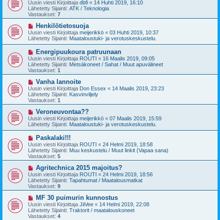
u
Uusin viesti Kirjoittaja
dbfi
«
14 Huhti 2019, 16:10
e
s
Lähetetty Sijainti:
ATK / Teknologia
s
i
Vastaukset:
7
t
v
i
i
U
Henkilötietosuoja
e
u
Uusin viesti Kirjoittaja
meijerikkö
«
03 Huhti 2019, 10:37
s
s
Lähetetty Sijainti:
Maataloustuki- ja verotuskeskustelu.
t
i
i
v
U
Energipuukoura patruunaan
i
u
Uusin viesti Kirjoittaja
ROUTI
«
16 Maalis 2019, 09:05
e
s
Lähetetty Sijainti:
Metsäkoneet / Sahat / Muut apuvälineet
s
i
Vastaukset:
1
t
v
i
i
U
Vanha lannoite
e
u
Uusin viesti Kirjoittaja
Don Essex
«
14 Maalis 2019, 23:23
s
s
Lähetetty Sijainti:
Kasvinviljely
t
i
Vastaukset:
1
i
v
i
U
Veroneuvontaa??
e
u
Uusin viesti Kirjoittaja
meijerikkö
«
07 Maalis 2019, 15:59
s
s
Lähetetty Sijainti:
Maataloustuki- ja verotuskeskustelu.
t
i
i
v
U
Paskalaki!!!
i
u
Uusin viesti Kirjoittaja
ROUTI
«
24 Helmi 2019, 18:58
e
s
Lähetetty Sijainti:
Muu keskustelu / Muut linkit (Vapaa sana)
s
i
Vastaukset:
5
t
v
i
i
U
Agritechnica 2015 majoitus?
e
u
Uusin viesti Kirjoittaja
ROUTI
«
24 Helmi 2019, 18:56
s
s
Lähetetty Sijainti:
Tapahtumat / Maatalousmatkat
t
i
Vastaukset:
9
i
v
i
U
MF 30 puimurin kunnostus
e
u
Uusin viesti Kirjoittaja
JiiVee
«
14 Helmi 2019, 22:08
s
s
Lähetetty Sijainti:
Traktorit / maatalouskoneet
t
i
Vastaukset:
4
i