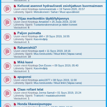
Vastaukset:
1
i
v
i
U
Kelluvat asennot hydraulisesti esiohjattuun kuormaimeen
e
u
Uusin viesti Kirjoittaja
nomoreanimals
«
19 Tammi 2020, 20:57
s
s
Lähetetty Sijainti:
Metsäkoneet / Sahat / Muut apuvälineet
t
i
i
v
U
Viljaa merikonttiin täyttö/tyhjennys
i
u
Uusin viesti Kirjoittaja
Amatööri
«
25 Joulu 2019, 22:00
e
s
Lähetetty Sijainti:
Tuotantorakennukset ja niiden koneet
s
i
Vastaukset:
6
t
v
i
i
U
Paljon puimatta
e
u
Uusin viesti Kirjoittaja
dbfi
«
18 Syys 2019, 16:55
s
s
Lähetetty Sijainti:
Kasvinviljely
t
i
Vastaukset:
1
i
v
i
U
Rahamiehiä?
e
u
Uusin viesti Kirjoittaja
epeli
«
11 Syys 2019, 18:16
s
s
Lähetetty Sijainti:
Muu keskustelu / Muut linkit (Vapaa sana)
t
i
Vastaukset:
10
i
v
i
U
Mikä kasvi
e
u
Uusin viesti Kirjoittaja
Don Essex
«
09 Syys 2019, 05:40
s
s
Lähetetty Sijainti:
Kasvinviljely
t
i
Vastaukset:
1
i
v
i
U
apuponsi
e
u
Uusin viesti Kirjoittaja
asko1977
«
08 Syys 2019, 11:00
s
s
Lähetetty Sijainti:
Muu keskustelu / Muut linkit (Vapaa sana)
t
i
i
v
U
Claas rollant telat
i
u
Uusin viesti Kirjoittaja
Jorma Samuli
«
01 Syys 2019, 15:24
e
s
Lähetetty Sijainti:
Traktorit / maatalouskoneet
s
i
Vastaukset:
1
t
v
i
i
U
Honda likavesipumppu
e
u