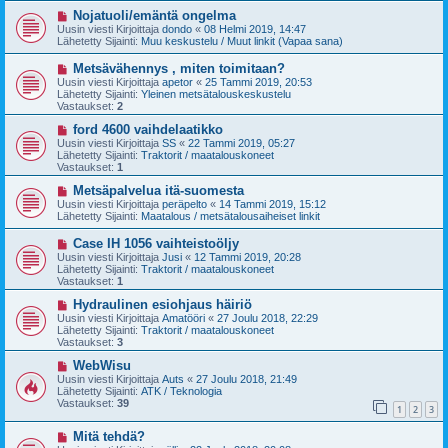
v
i
U
Nojatuoli/emäntä ongelma
e
u
Uusin viesti Kirjoittaja
dondo
«
08 Helmi 2019, 14:47
s
s
Lähetetty Sijainti:
Muu keskustelu / Muut linkit (Vapaa sana)
t
i
i
v
U
Metsävähennys , miten toimitaan?
i
u
Uusin viesti Kirjoittaja
apetor
«
25 Tammi 2019, 20:53
e
s
Lähetetty Sijainti:
Yleinen metsätalouskeskustelu
s
i
Vastaukset:
2
t
v
i
i
U
ford 4600 vaihdelaatikko
e
u
Uusin viesti Kirjoittaja
SS
«
22 Tammi 2019, 05:27
s
s
Lähetetty Sijainti:
Traktorit / maatalouskoneet
t
i
Vastaukset:
1
i
v
i
U
Metsäpalvelua itä-suomesta
e
u
Uusin viesti Kirjoittaja
peräpelto
«
14 Tammi 2019, 15:12
s
s
Lähetetty Sijainti:
Maatalous / metsätalousaiheiset linkit
t
i
i
v
U
Case IH 1056 vaihteistoöljy
i
u
Uusin viesti Kirjoittaja
Jusi
«
12 Tammi 2019, 20:28
e
s
Lähetetty Sijainti:
Traktorit / maatalouskoneet
s
i
Vastaukset:
1
t
v
i
i
U
Hydraulinen esiohjaus häiriö
e
u
Uusin viesti Kirjoittaja
Amatööri
«
27 Joulu 2018, 22:29
s
s
Lähetetty Sijainti:
Traktorit / maatalouskoneet
t
i
Vastaukset:
3
i
v
i
U
WebWisu
e
u
Uusin viesti Kirjoittaja
Auts
«
27 Joulu 2018, 21:49
s
s
Lähetetty Sijainti:
ATK / Teknologia
t
i
Vastaukset:
39
1
2
3
i
v
i
U
Mitä tehdä?
e
u
s