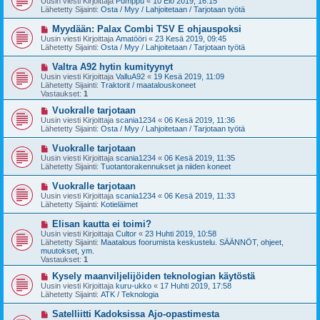
Uusin viesti Kirjoittaja
Pumppu
«
10 Elo 2019, 16:15
s
s
Lähetetty Sijainti:
Osta / Myy / Lahjoitetaan / Tarjotaan työtä
t
i
i
v
U
Myydään: Palax Combi TSV E ohjauspoksi
i
u
Uusin viesti Kirjoittaja
Amatööri
«
23 Kesä 2019, 09:45
e
s
Lähetetty Sijainti:
Osta / Myy / Lahjoitetaan / Tarjotaan työtä
s
i
t
v
U
Valtra A92 hytin kumityynyt
i
i
u
Uusin viesti Kirjoittaja
ValluA92
«
19 Kesä 2019, 11:09
e
s
Lähetetty Sijainti:
Traktorit / maatalouskoneet
s
i
Vastaukset:
1
t
v
i
i
U
Vuokralle tarjotaan
e
u
Uusin viesti Kirjoittaja
scania1234
«
06 Kesä 2019, 11:36
s
s
Lähetetty Sijainti:
Osta / Myy / Lahjoitetaan / Tarjotaan työtä
t
i
i
v
U
Vuokralle tarjotaan
i
u
Uusin viesti Kirjoittaja
scania1234
«
06 Kesä 2019, 11:35
e
s
Lähetetty Sijainti:
Tuotantorakennukset ja niiden koneet
s
i
t
v
U
Vuokralle tarjotaan
i
i
u
Uusin viesti Kirjoittaja
scania1234
«
06 Kesä 2019, 11:33
e
s
Lähetetty Sijainti:
Kotieläimet
s
i
t
v
U
Elisan kautta ei toimi?
i
i
u
Uusin viesti Kirjoittaja
Cultor
«
23 Huhti 2019, 10:58
e
s
Lähetetty Sijainti:
Maatalous foorumista keskustelu. SÄÄNNÖT, ohjeet,
s
i
muutokset, ym.
t
v
Vastaukset:
1
i
i
e
U
Kysely maanviljelijöiden teknologian käytöstä
s
u
Uusin viesti Kirjoittaja
kuru-ukko
«
17 Huhti 2019, 17:58
t
s
Lähetetty Sijainti:
ATK / Teknologia
i
i
v
U
Satelliitti Kadoksissa Ajo-opastimesta
i