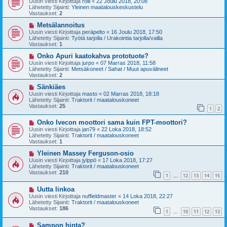
Uusin viesti Kirjoittaja
rölli
«
22 Joulu 2018, 20:08
s
t
Lähetetty Sijainti:
Yleinen maatalouskeskustelu
i
i
Vastaukset:
2
v
i
U
Metsälannoitus
e
u
Uusin viesti Kirjoittaja
peräpelto
«
16 Joulu 2018, 17:50
s
s
Lähetetty Sijainti:
Työtä tarjolla / Urakointia tarjolla/vailla
t
i
Vastaukset:
1
i
v
i
U
Onko Apuri kaatokahva prototuote?
e
u
Uusin viesti Kirjoittaja
jurpo
«
07 Marras 2018, 11:58
s
s
Lähetetty Sijainti:
Metsäkoneet / Sahat / Muut apuvälineet
t
i
Vastaukset:
2
i
v
i
U
Sänkiäes
e
u
Uusin viesti Kirjoittaja
masto
«
02 Marras 2018, 18:18
s
s
Lähetetty Sijainti:
Traktorit / maatalouskoneet
t
i
Vastaukset:
25
1
2
i
v
i
U
Onko Ivecon moottori sama kuin FPT-moottori?
e
u
s
Uusin viesti Kirjoittaja
jan79
«
22 Loka 2018, 18:52
s
t
Lähetetty Sijainti:
Traktorit / maatalouskoneet
i
i
Vastaukset:
1
v
i
U
Yleinen Massey Ferguson-osio
e
u
Uusin viesti Kirjoittaja
jylppö
«
17 Loka 2018, 17:27
s
s
Lähetetty Sijainti:
Traktorit / maatalouskoneet
t
i
Vastaukset:
210
1
12
13
14
15
i
v
…
i
U
Uutta linkoa
e
u
s
Uusin viesti Kirjoittaja
nuffieldmaster
«
14 Loka 2018, 22:27
s
t
Lähetetty Sijainti:
Traktorit / maatalouskoneet
i
i
Vastaukset:
186
1
10
11
12
13
v
…
i
U
Sampon hinta?
e