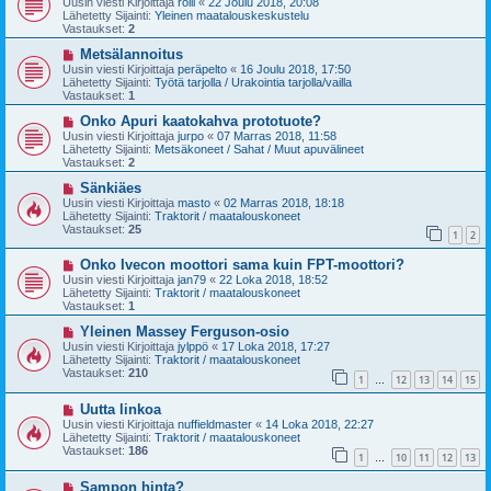
Uusin viesti Kirjoittaja
rölli
«
22 Joulu 2018, 20:08
s
t
Lähetetty Sijainti:
Yleinen maatalouskeskustelu
i
i
Vastaukset:
2
v
i
U
Metsälannoitus
e
u
Uusin viesti Kirjoittaja
peräpelto
«
16 Joulu 2018, 17:50
s
s
Lähetetty Sijainti:
Työtä tarjolla / Urakointia tarjolla/vailla
t
i
Vastaukset:
1
i
v
i
U
Onko Apuri kaatokahva prototuote?
e
u
Uusin viesti Kirjoittaja
jurpo
«
07 Marras 2018, 11:58
s
s
Lähetetty Sijainti:
Metsäkoneet / Sahat / Muut apuvälineet
t
i
Vastaukset:
2
i
v
i
U
Sänkiäes
e
u
Uusin viesti Kirjoittaja
masto
«
02 Marras 2018, 18:18
s
s
Lähetetty Sijainti:
Traktorit / maatalouskoneet
t
i
Vastaukset:
25
1
2
i
v
i
U
Onko Ivecon moottori sama kuin FPT-moottori?
e
u
s
Uusin viesti Kirjoittaja
jan79
«
22 Loka 2018, 18:52
s
t
Lähetetty Sijainti:
Traktorit / maatalouskoneet
i
i
Vastaukset:
1
v
i
U
Yleinen Massey Ferguson-osio
e
u
Uusin viesti Kirjoittaja
jylppö
«
17 Loka 2018, 17:27
s
s
Lähetetty Sijainti:
Traktorit / maatalouskoneet
t
i
Vastaukset:
210
1
12
13
14
15
i
v
…
i
U
Uutta linkoa
e
u
s
Uusin viesti Kirjoittaja
nuffieldmaster
«
14 Loka 2018, 22:27
s
t
Lähetetty Sijainti:
Traktorit / maatalouskoneet
i
i
Vastaukset:
186
1
10
11
12
13
v
…
i
U
Sampon hinta?
e