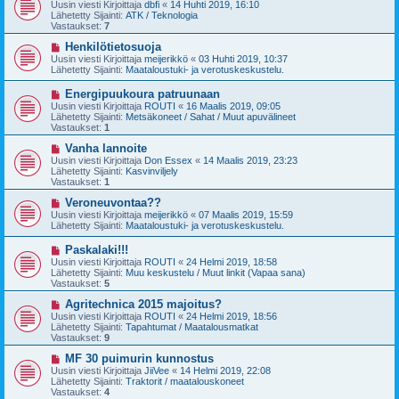
u
Uusin viesti Kirjoittaja
dbfi
«
14 Huhti 2019, 16:10
e
s
Lähetetty Sijainti:
ATK / Teknologia
s
i
Vastaukset:
7
t
v
i
i
U
Henkilötietosuoja
e
u
Uusin viesti Kirjoittaja
meijerikkö
«
03 Huhti 2019, 10:37
s
s
Lähetetty Sijainti:
Maataloustuki- ja verotuskeskustelu.
t
i
i
v
U
Energipuukoura patruunaan
i
u
Uusin viesti Kirjoittaja
ROUTI
«
16 Maalis 2019, 09:05
e
s
Lähetetty Sijainti:
Metsäkoneet / Sahat / Muut apuvälineet
s
i
Vastaukset:
1
t
v
i
i
U
Vanha lannoite
e
u
Uusin viesti Kirjoittaja
Don Essex
«
14 Maalis 2019, 23:23
s
s
Lähetetty Sijainti:
Kasvinviljely
t
i
Vastaukset:
1
i
v
i
U
Veroneuvontaa??
e
u
Uusin viesti Kirjoittaja
meijerikkö
«
07 Maalis 2019, 15:59
s
s
Lähetetty Sijainti:
Maataloustuki- ja verotuskeskustelu.
t
i
i
v
U
Paskalaki!!!
i
u
Uusin viesti Kirjoittaja
ROUTI
«
24 Helmi 2019, 18:58
e
s
Lähetetty Sijainti:
Muu keskustelu / Muut linkit (Vapaa sana)
s
i
Vastaukset:
5
t
v
i
i
U
Agritechnica 2015 majoitus?
e
u
Uusin viesti Kirjoittaja
ROUTI
«
24 Helmi 2019, 18:56
s
s
Lähetetty Sijainti:
Tapahtumat / Maatalousmatkat
t
i
Vastaukset:
9
i
v
i
U
MF 30 puimurin kunnostus
e
u
Uusin viesti Kirjoittaja
JiiVee
«
14 Helmi 2019, 22:08
s
s
Lähetetty Sijainti:
Traktorit / maatalouskoneet
t
i
Vastaukset:
4
i