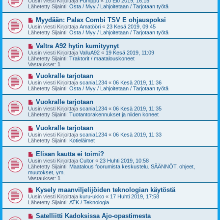
Uusin viesti Kirjoittaja
Pumppu
«
10 Elo 2019, 16:15
s
s
Lähetetty Sijainti:
Osta / Myy / Lahjoitetaan / Tarjotaan työtä
t
i
i
v
U
Myydään: Palax Combi TSV E ohjauspoksi
i
u
Uusin viesti Kirjoittaja
Amatööri
«
23 Kesä 2019, 09:45
e
s
Lähetetty Sijainti:
Osta / Myy / Lahjoitetaan / Tarjotaan työtä
s
i
t
v
U
Valtra A92 hytin kumityynyt
i
i
u
Uusin viesti Kirjoittaja
ValluA92
«
19 Kesä 2019, 11:09
e
s
Lähetetty Sijainti:
Traktorit / maatalouskoneet
s
i
Vastaukset:
1
t
v
i
i
U
Vuokralle tarjotaan
e
u
Uusin viesti Kirjoittaja
scania1234
«
06 Kesä 2019, 11:36
s
s
Lähetetty Sijainti:
Osta / Myy / Lahjoitetaan / Tarjotaan työtä
t
i
i
v
U
Vuokralle tarjotaan
i
u
Uusin viesti Kirjoittaja
scania1234
«
06 Kesä 2019, 11:35
e
s
Lähetetty Sijainti:
Tuotantorakennukset ja niiden koneet
s
i
t
v
U
Vuokralle tarjotaan
i
i
u
Uusin viesti Kirjoittaja
scania1234
«
06 Kesä 2019, 11:33
e
s
Lähetetty Sijainti:
Kotieläimet
s
i
t
v
U
Elisan kautta ei toimi?
i
i
u
Uusin viesti Kirjoittaja
Cultor
«
23 Huhti 2019, 10:58
e
s
Lähetetty Sijainti:
Maatalous foorumista keskustelu. SÄÄNNÖT, ohjeet,
s
i
muutokset, ym.
t
v
Vastaukset:
1
i
i
e
U
Kysely maanviljelijöiden teknologian käytöstä
s
u
Uusin viesti Kirjoittaja
kuru-ukko
«
17 Huhti 2019, 17:58
t
s
Lähetetty Sijainti:
ATK / Teknologia
i
i
v
U
Satelliitti Kadoksissa Ajo-opastimesta
i