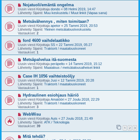
v
i
U
Nojatuoli/emäntä ongelma
e
u
Uusin viesti Kirjoittaja
dondo
«
08 Helmi 2019, 14:47
s
s
Lähetetty Sijainti:
Muu keskustelu / Muut linkit (Vapaa sana)
t
i
i
v
U
Metsävähennys , miten toimitaan?
i
u
Uusin viesti Kirjoittaja
apetor
«
25 Tammi 2019, 20:53
e
s
Lähetetty Sijainti:
Yleinen metsätalouskeskustelu
s
i
Vastaukset:
2
t
v
i
i
U
ford 4600 vaihdelaatikko
e
u
Uusin viesti Kirjoittaja
SS
«
22 Tammi 2019, 05:27
s
s
Lähetetty Sijainti:
Traktorit / maatalouskoneet
t
i
Vastaukset:
1
i
v
i
U
Metsäpalvelua itä-suomesta
e
u
Uusin viesti Kirjoittaja
peräpelto
«
14 Tammi 2019, 15:12
s
s
Lähetetty Sijainti:
Maatalous / metsätalousaiheiset linkit
t
i
i
v
U
Case IH 1056 vaihteistoöljy
i
u
Uusin viesti Kirjoittaja
Jusi
«
12 Tammi 2019, 20:28
e
s
Lähetetty Sijainti:
Traktorit / maatalouskoneet
s
i
Vastaukset:
1
t
v
i
i
U
Hydraulinen esiohjaus häiriö
e
u
Uusin viesti Kirjoittaja
Amatööri
«
27 Joulu 2018, 22:29
s
s
Lähetetty Sijainti:
Traktorit / maatalouskoneet
t
i
Vastaukset:
3
i
v
i
U
WebWisu
e
u
Uusin viesti Kirjoittaja
Auts
«
27 Joulu 2018, 21:49
s
s
Lähetetty Sijainti:
ATK / Teknologia
t
i
Vastaukset:
39
1
2
3
i
v
i
U
Mitä tehdä?
e
u
s