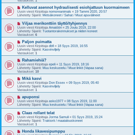
Vastaukset:
1
i
v
i
U
Kelluvat asennot hydraulisesti esiohjattuun kuormaimeen
e
u
Uusin viesti Kirjoittaja
nomoreanimals
«
19 Tammi 2020, 20:57
s
s
Lähetetty Sijainti:
Metsäkoneet / Sahat / Muut apuvälineet
t
i
i
v
U
Viljaa merikonttiin täyttö/tyhjennys
i
u
Uusin viesti Kirjoittaja
Amatööri
«
25 Joulu 2019, 22:00
e
s
Lähetetty Sijainti:
Tuotantorakennukset ja niiden koneet
s
i
Vastaukset:
6
t
v
i
i
U
Paljon puimatta
e
u
Uusin viesti Kirjoittaja
dbfi
«
18 Syys 2019, 16:55
s
s
Lähetetty Sijainti:
Kasvinviljely
t
i
Vastaukset:
1
i
v
i
U
Rahamiehiä?
e
u
Uusin viesti Kirjoittaja
epeli
«
11 Syys 2019, 18:16
s
s
Lähetetty Sijainti:
Muu keskustelu / Muut linkit (Vapaa sana)
t
i
Vastaukset:
10
i
v
i
U
Mikä kasvi
e
u
Uusin viesti Kirjoittaja
Don Essex
«
09 Syys 2019, 05:40
s
s
Lähetetty Sijainti:
Kasvinviljely
t
i
Vastaukset:
1
i
v
i
U
apuponsi
e
u
Uusin viesti Kirjoittaja
asko1977
«
08 Syys 2019, 11:00
s
s
Lähetetty Sijainti:
Muu keskustelu / Muut linkit (Vapaa sana)
t
i
i
v
U
Claas rollant telat
i
u
Uusin viesti Kirjoittaja
Jorma Samuli
«
01 Syys 2019, 15:24
e
s
Lähetetty Sijainti:
Traktorit / maatalouskoneet
s
i
Vastaukset:
1
t
v
i
i
U
Honda likavesipumppu
e
u