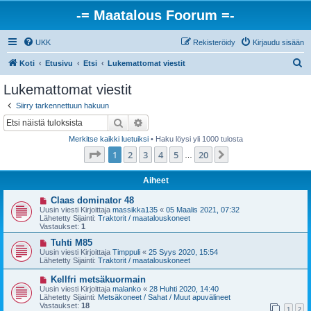
-= Maatalous Foorum =-
UKK
Rekisteröidy
Kirjaudu sisään
E
Koti
Etusivu
Etsi
Lukemattomat viestit
t
Lukemattomat viestit
s
Siirry tarkennettuun hakuun
i
Etsi
Tarkennettu haku
Merkitse kaikki luetuiksi
• Haku löysi yli 1000 tulosta
Sivu
1
/
20
1
2
3
4
5
20
Seuraava
…
Aiheet
U
Claas dominator 48
u
Uusin viesti Kirjoittaja
massikka135
«
05 Maalis 2021, 07:32
s
Lähetetty Sijainti:
Traktorit / maatalouskoneet
i
Vastaukset:
1
v
i
U
Tuhti M85
e
u
Uusin viesti Kirjoittaja
Timppuli
«
25 Syys 2020, 15:54
s
s
Lähetetty Sijainti:
Traktorit / maatalouskoneet
t
i
i
v
U
Kellfri metsäkuormain
i
u
Uusin viesti Kirjoittaja
malanko
«
28 Huhti 2020, 14:40
e
s
Lähetetty Sijainti:
Metsäkoneet / Sahat / Muut apuvälineet
s
i
Vastaukset:
18
t
1
2
v