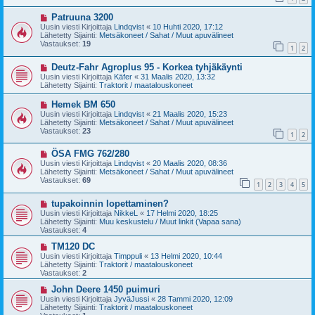
i
i
U
Patruuna 3200
e
u
s
Uusin viesti Kirjoittaja
Lindqvist
«
10 Huhti 2020, 17:12
s
t
Lähetetty Sijainti:
Metsäkoneet / Sahat / Muut apuvälineet
i
i
Vastaukset:
19
1
2
v
i
U
Deutz-Fahr Agroplus 95 - Korkea tyhjäkäynti
e
u
s
Uusin viesti Kirjoittaja
Käfer
«
31 Maalis 2020, 13:32
s
t
Lähetetty Sijainti:
Traktorit / maatalouskoneet
i
i
v
U
Hemek BM 650
i
u
Uusin viesti Kirjoittaja
Lindqvist
«
21 Maalis 2020, 15:23
e
s
Lähetetty Sijainti:
Metsäkoneet / Sahat / Muut apuvälineet
s
i
Vastaukset:
23
t
1
2
v
i
i
U
ÖSA FMG 762/280
e
u
s
Uusin viesti Kirjoittaja
Lindqvist
«
20 Maalis 2020, 08:36
s
t
Lähetetty Sijainti:
Metsäkoneet / Sahat / Muut apuvälineet
i
i
Vastaukset:
69
1
2
3
4
5
v
i
U
tupakoinnin lopettaminen?
e
u
s
Uusin viesti Kirjoittaja
NikkeL
«
17 Helmi 2020, 18:25
s
t
Lähetetty Sijainti:
Muu keskustelu / Muut linkit (Vapaa sana)
i
i
Vastaukset:
4
v
i
U
TM120 DC
e
u
Uusin viesti Kirjoittaja
Timppuli
«
13 Helmi 2020, 10:44
s
s
Lähetetty Sijainti:
Traktorit / maatalouskoneet
t
i
Vastaukset:
2
i
v
i
U
John Deere 1450 puimuri
e
u
Uusin viesti Kirjoittaja
JyväJussi
«
28 Tammi 2020, 12:09
s
s
Lähetetty Sijainti:
Traktorit / maatalouskoneet
t
i