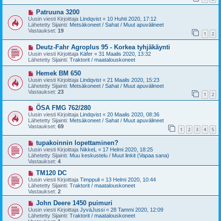
i
i
U
Patruuna 3200
e
u
s
Uusin viesti Kirjoittaja
Lindqvist
«
10 Huhti 2020, 17:12
s
t
Lähetetty Sijainti:
Metsäkoneet / Sahat / Muut apuvälineet
i
i
Vastaukset:
19
1
2
v
i
U
Deutz-Fahr Agroplus 95 - Korkea tyhjäkäynti
e
u
s
Uusin viesti Kirjoittaja
Käfer
«
31 Maalis 2020, 13:32
s
t
Lähetetty Sijainti:
Traktorit / maatalouskoneet
i
i
v
U
Hemek BM 650
i
u
Uusin viesti Kirjoittaja
Lindqvist
«
21 Maalis 2020, 15:23
e
s
Lähetetty Sijainti:
Metsäkoneet / Sahat / Muut apuvälineet
s
i
Vastaukset:
23
t
1
2
v
i
i
U
ÖSA FMG 762/280
e
u
s
Uusin viesti Kirjoittaja
Lindqvist
«
20 Maalis 2020, 08:36
s
t
Lähetetty Sijainti:
Metsäkoneet / Sahat / Muut apuvälineet
i
i
Vastaukset:
69
1
2
3
4
5
v
i
U
tupakoinnin lopettaminen?
e
u
s
Uusin viesti Kirjoittaja
NikkeL
«
17 Helmi 2020, 18:25
s
t
Lähetetty Sijainti:
Muu keskustelu / Muut linkit (Vapaa sana)
i
i
Vastaukset:
4
v
i
U
TM120 DC
e
u
Uusin viesti Kirjoittaja
Timppuli
«
13 Helmi 2020, 10:44
s
s
Lähetetty Sijainti:
Traktorit / maatalouskoneet
t
i
Vastaukset:
2
i
v
i
U
John Deere 1450 puimuri
e
u
Uusin viesti Kirjoittaja
JyväJussi
«
28 Tammi 2020, 12:09
s
s
Lähetetty Sijainti:
Traktorit / maatalouskoneet
t
i