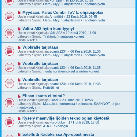
Uusin viesti Kirjoittaja
Pumppu
«
10 Elo 2019, 16:15
s
s
Lähetetty Sijainti:
Osta / Myy / Lahjoitetaan / Tarjotaan työtä
t
i
i
v
U
Myydään: Palax Combi TSV E ohjauspoksi
i
u
Uusin viesti Kirjoittaja
Amatööri
«
23 Kesä 2019, 09:45
e
s
Lähetetty Sijainti:
Osta / Myy / Lahjoitetaan / Tarjotaan työtä
s
i
t
v
U
Valtra A92 hytin kumityynyt
i
i
u
Uusin viesti Kirjoittaja
ValluA92
«
19 Kesä 2019, 11:09
e
s
Lähetetty Sijainti:
Traktorit / maatalouskoneet
s
i
Vastaukset:
1
t
v
i
i
U
Vuokralle tarjotaan
e
u
Uusin viesti Kirjoittaja
scania1234
«
06 Kesä 2019, 11:36
s
s
Lähetetty Sijainti:
Osta / Myy / Lahjoitetaan / Tarjotaan työtä
t
i
i
v
U
Vuokralle tarjotaan
i
u
Uusin viesti Kirjoittaja
scania1234
«
06 Kesä 2019, 11:35
e
s
Lähetetty Sijainti:
Tuotantorakennukset ja niiden koneet
s
i
t
v
U
Vuokralle tarjotaan
i
i
u
Uusin viesti Kirjoittaja
scania1234
«
06 Kesä 2019, 11:33
e
s
Lähetetty Sijainti:
Kotieläimet
s
i
t
v
U
Elisan kautta ei toimi?
i
i
u
Uusin viesti Kirjoittaja
Cultor
«
23 Huhti 2019, 10:58
e
s
Lähetetty Sijainti:
Maatalous foorumista keskustelu. SÄÄNNÖT, ohjeet,
s
i
muutokset, ym.
t
v
Vastaukset:
1
i
i
e
U
Kysely maanviljelijöiden teknologian käytöstä
s
u
Uusin viesti Kirjoittaja
kuru-ukko
«
17 Huhti 2019, 17:58
t
s
Lähetetty Sijainti:
ATK / Teknologia
i
i
v
U
Satelliitti Kadoksissa Ajo-opastimesta
i