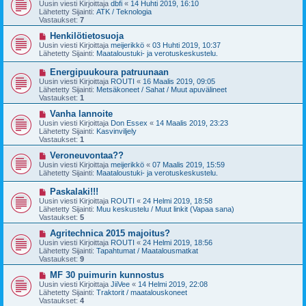
u
Uusin viesti Kirjoittaja
dbfi
«
14 Huhti 2019, 16:10
e
s
Lähetetty Sijainti:
ATK / Teknologia
s
i
Vastaukset:
7
t
v
i
i
U
Henkilötietosuoja
e
u
Uusin viesti Kirjoittaja
meijerikkö
«
03 Huhti 2019, 10:37
s
s
Lähetetty Sijainti:
Maataloustuki- ja verotuskeskustelu.
t
i
i
v
U
Energipuukoura patruunaan
i
u
Uusin viesti Kirjoittaja
ROUTI
«
16 Maalis 2019, 09:05
e
s
Lähetetty Sijainti:
Metsäkoneet / Sahat / Muut apuvälineet
s
i
Vastaukset:
1
t
v
i
i
U
Vanha lannoite
e
u
Uusin viesti Kirjoittaja
Don Essex
«
14 Maalis 2019, 23:23
s
s
Lähetetty Sijainti:
Kasvinviljely
t
i
Vastaukset:
1
i
v
i
U
Veroneuvontaa??
e
u
Uusin viesti Kirjoittaja
meijerikkö
«
07 Maalis 2019, 15:59
s
s
Lähetetty Sijainti:
Maataloustuki- ja verotuskeskustelu.
t
i
i
v
U
Paskalaki!!!
i
u
Uusin viesti Kirjoittaja
ROUTI
«
24 Helmi 2019, 18:58
e
s
Lähetetty Sijainti:
Muu keskustelu / Muut linkit (Vapaa sana)
s
i
Vastaukset:
5
t
v
i
i
U
Agritechnica 2015 majoitus?
e
u
Uusin viesti Kirjoittaja
ROUTI
«
24 Helmi 2019, 18:56
s
s
Lähetetty Sijainti:
Tapahtumat / Maatalousmatkat
t
i
Vastaukset:
9
i
v
i
U
MF 30 puimurin kunnostus
e
u
Uusin viesti Kirjoittaja
JiiVee
«
14 Helmi 2019, 22:08
s
s
Lähetetty Sijainti:
Traktorit / maatalouskoneet
t
i
Vastaukset:
4
i