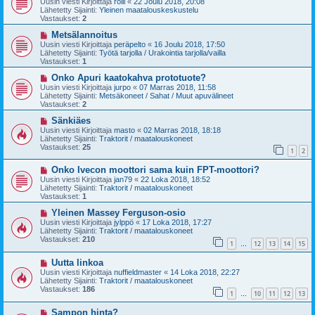
Uusin viesti Kirjoittaja
rölli
«
22 Joulu 2018, 20:08
s
t
Lähetetty Sijainti:
Yleinen maatalouskeskustelu
i
i
Vastaukset:
2
v
i
U
Metsälannoitus
e
u
Uusin viesti Kirjoittaja
peräpelto
«
16 Joulu 2018, 17:50
s
s
Lähetetty Sijainti:
Työtä tarjolla / Urakointia tarjolla/vailla
t
i
Vastaukset:
1
i
v
i
U
Onko Apuri kaatokahva prototuote?
e
u
Uusin viesti Kirjoittaja
jurpo
«
07 Marras 2018, 11:58
s
s
Lähetetty Sijainti:
Metsäkoneet / Sahat / Muut apuvälineet
t
i
Vastaukset:
2
i
v
i
U
Sänkiäes
e
u
Uusin viesti Kirjoittaja
masto
«
02 Marras 2018, 18:18
s
s
Lähetetty Sijainti:
Traktorit / maatalouskoneet
t
i
Vastaukset:
25
1
2
i
v
i
U
Onko Ivecon moottori sama kuin FPT-moottori?
e
u
s
Uusin viesti Kirjoittaja
jan79
«
22 Loka 2018, 18:52
s
t
Lähetetty Sijainti:
Traktorit / maatalouskoneet
i
i
Vastaukset:
1
v
i
U
Yleinen Massey Ferguson-osio
e
u
Uusin viesti Kirjoittaja
jylppö
«
17 Loka 2018, 17:27
s
s
Lähetetty Sijainti:
Traktorit / maatalouskoneet
t
i
Vastaukset:
210
1
12
13
14
15
i
v
…
i
U
Uutta linkoa
e
u
s
Uusin viesti Kirjoittaja
nuffieldmaster
«
14 Loka 2018, 22:27
s
t
Lähetetty Sijainti:
Traktorit / maatalouskoneet
i
i
Vastaukset:
186
1
10
11
12
13
v
…
i
U
Sampon hinta?
e