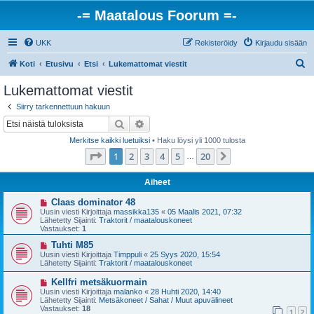
-= Maatalous Foorum =-
UKK
Rekisteröidy
Kirjaudu sisään
E
Koti
Etusivu
Etsi
Lukemattomat viestit
t
Lukemattomat viestit
s
Siirry tarkennettuun hakuun
i
Etsi
Tarkennettu haku
Merkitse kaikki luetuiksi
• Haku löysi yli 1000 tulosta
Sivu
1
/
20
1
2
3
4
5
20
Seuraava
…
Aiheet
U
Claas dominator 48
u
Uusin viesti Kirjoittaja
massikka135
«
05 Maalis 2021, 07:32
s
Lähetetty Sijainti:
Traktorit / maatalouskoneet
i
Vastaukset:
1
v
i
U
Tuhti M85
e
u
Uusin viesti Kirjoittaja
Timppuli
«
25 Syys 2020, 15:54
s
s
Lähetetty Sijainti:
Traktorit / maatalouskoneet
t
i
i
v
U
Kellfri metsäkuormain
i
u
Uusin viesti Kirjoittaja
malanko
«
28 Huhti 2020, 14:40
e
s
Lähetetty Sijainti:
Metsäkoneet / Sahat / Muut apuvälineet
s
i
Vastaukset:
18
t
1
2
v