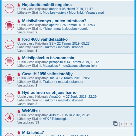
v
i
U
Nojatuoli/emäntä ongelma
e
u
Uusin viesti Kirjoittaja
dondo
«
08 Helmi 2019, 14:47
s
s
Lähetetty Sijainti:
Muu keskustelu / Muut linkit (Vapaa sana)
t
i
i
v
U
Metsävähennys , miten toimitaan?
i
u
Uusin viesti Kirjoittaja
apetor
«
25 Tammi 2019, 20:53
e
s
Lähetetty Sijainti:
Yleinen metsätalouskeskustelu
s
i
Vastaukset:
2
t
v
i
i
U
ford 4600 vaihdelaatikko
e
u
Uusin viesti Kirjoittaja
SS
«
22 Tammi 2019, 05:27
s
s
Lähetetty Sijainti:
Traktorit / maatalouskoneet
t
i
Vastaukset:
1
i
v
i
U
Metsäpalvelua itä-suomesta
e
u
Uusin viesti Kirjoittaja
peräpelto
«
14 Tammi 2019, 15:12
s
s
Lähetetty Sijainti:
Maatalous / metsätalousaiheiset linkit
t
i
i
v
U
Case IH 1056 vaihteistoöljy
i
u
Uusin viesti Kirjoittaja
Jusi
«
12 Tammi 2019, 20:28
e
s
Lähetetty Sijainti:
Traktorit / maatalouskoneet
s
i
Vastaukset:
1
t
v
i
i
U
Hydraulinen esiohjaus häiriö
e
u
Uusin viesti Kirjoittaja
Amatööri
«
27 Joulu 2018, 22:29
s
s
Lähetetty Sijainti:
Traktorit / maatalouskoneet
t
i
Vastaukset:
3
i
v
i
U
WebWisu
e
u
Uusin viesti Kirjoittaja
Auts
«
27 Joulu 2018, 21:49
s
s
Lähetetty Sijainti:
ATK / Teknologia
t
i
Vastaukset:
39
1
2
3
i
v
i
U
Mitä tehdä?
e
u
s