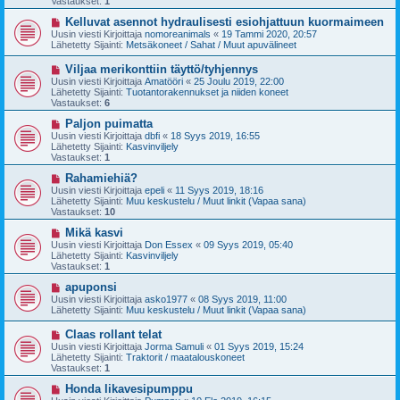
Vastaukset:
1
i
v
i
U
Kelluvat asennot hydraulisesti esiohjattuun kuormaimeen
e
u
Uusin viesti Kirjoittaja
nomoreanimals
«
19 Tammi 2020, 20:57
s
s
Lähetetty Sijainti:
Metsäkoneet / Sahat / Muut apuvälineet
t
i
i
v
U
Viljaa merikonttiin täyttö/tyhjennys
i
u
Uusin viesti Kirjoittaja
Amatööri
«
25 Joulu 2019, 22:00
e
s
Lähetetty Sijainti:
Tuotantorakennukset ja niiden koneet
s
i
Vastaukset:
6
t
v
i
i
U
Paljon puimatta
e
u
Uusin viesti Kirjoittaja
dbfi
«
18 Syys 2019, 16:55
s
s
Lähetetty Sijainti:
Kasvinviljely
t
i
Vastaukset:
1
i
v
i
U
Rahamiehiä?
e
u
Uusin viesti Kirjoittaja
epeli
«
11 Syys 2019, 18:16
s
s
Lähetetty Sijainti:
Muu keskustelu / Muut linkit (Vapaa sana)
t
i
Vastaukset:
10
i
v
i
U
Mikä kasvi
e
u
Uusin viesti Kirjoittaja
Don Essex
«
09 Syys 2019, 05:40
s
s
Lähetetty Sijainti:
Kasvinviljely
t
i
Vastaukset:
1
i
v
i
U
apuponsi
e
u
Uusin viesti Kirjoittaja
asko1977
«
08 Syys 2019, 11:00
s
s
Lähetetty Sijainti:
Muu keskustelu / Muut linkit (Vapaa sana)
t
i
i
v
U
Claas rollant telat
i
u
Uusin viesti Kirjoittaja
Jorma Samuli
«
01 Syys 2019, 15:24
e
s
Lähetetty Sijainti:
Traktorit / maatalouskoneet
s
i
Vastaukset:
1
t
v
i
i
U
Honda likavesipumppu
e
u