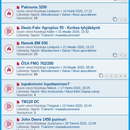
i
i
U
Patruuna 3200
e
u
s
Uusin viesti Kirjoittaja
Lindqvist
«
10 Huhti 2020, 17:12
s
t
Lähetetty Sijainti:
Metsäkoneet / Sahat / Muut apuvälineet
i
i
Vastaukset:
19
1
2
v
i
U
Deutz-Fahr Agroplus 95 - Korkea tyhjäkäynti
e
u
s
Uusin viesti Kirjoittaja
Käfer
«
31 Maalis 2020, 13:32
s
t
Lähetetty Sijainti:
Traktorit / maatalouskoneet
i
i
v
U
Hemek BM 650
i
u
Uusin viesti Kirjoittaja
Lindqvist
«
21 Maalis 2020, 15:23
e
s
Lähetetty Sijainti:
Metsäkoneet / Sahat / Muut apuvälineet
s
i
Vastaukset:
23
t
1
2
v
i
i
U
ÖSA FMG 762/280
e
u
s
Uusin viesti Kirjoittaja
Lindqvist
«
20 Maalis 2020, 08:36
s
t
Lähetetty Sijainti:
Metsäkoneet / Sahat / Muut apuvälineet
i
i
Vastaukset:
69
1
2
3
4
5
v
i
U
tupakoinnin lopettaminen?
e
u
s
Uusin viesti Kirjoittaja
NikkeL
«
17 Helmi 2020, 18:25
s
t
Lähetetty Sijainti:
Muu keskustelu / Muut linkit (Vapaa sana)
i
i
Vastaukset:
4
v
i
U
TM120 DC
e
u
Uusin viesti Kirjoittaja
Timppuli
«
13 Helmi 2020, 10:44
s
s
Lähetetty Sijainti:
Traktorit / maatalouskoneet
t
i
Vastaukset:
2
i
v
i
U
John Deere 1450 puimuri
e
u
Uusin viesti Kirjoittaja
JyväJussi
«
28 Tammi 2020, 12:09
s
s
Lähetetty Sijainti:
Traktorit / maatalouskoneet
t
i