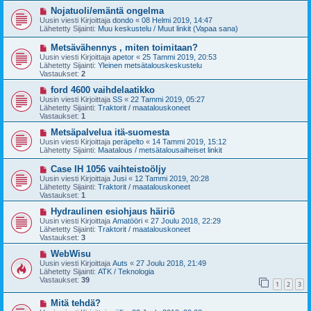
v
i
U
Nojatuoli/emäntä ongelma
e
u
Uusin viesti Kirjoittaja
dondo
«
08 Helmi 2019, 14:47
s
s
Lähetetty Sijainti:
Muu keskustelu / Muut linkit (Vapaa sana)
t
i
i
v
U
Metsävähennys , miten toimitaan?
i
u
Uusin viesti Kirjoittaja
apetor
«
25 Tammi 2019, 20:53
e
s
Lähetetty Sijainti:
Yleinen metsätalouskeskustelu
s
i
Vastaukset:
2
t
v
i
i
U
ford 4600 vaihdelaatikko
e
u
Uusin viesti Kirjoittaja
SS
«
22 Tammi 2019, 05:27
s
s
Lähetetty Sijainti:
Traktorit / maatalouskoneet
t
i
Vastaukset:
1
i
v
i
U
Metsäpalvelua itä-suomesta
e
u
Uusin viesti Kirjoittaja
peräpelto
«
14 Tammi 2019, 15:12
s
s
Lähetetty Sijainti:
Maatalous / metsätalousaiheiset linkit
t
i
i
v
U
Case IH 1056 vaihteistoöljy
i
u
Uusin viesti Kirjoittaja
Jusi
«
12 Tammi 2019, 20:28
e
s
Lähetetty Sijainti:
Traktorit / maatalouskoneet
s
i
Vastaukset:
1
t
v
i
i
U
Hydraulinen esiohjaus häiriö
e
u
Uusin viesti Kirjoittaja
Amatööri
«
27 Joulu 2018, 22:29
s
s
Lähetetty Sijainti:
Traktorit / maatalouskoneet
t
i
Vastaukset:
3
i
v
i
U
WebWisu
e
u
Uusin viesti Kirjoittaja
Auts
«
27 Joulu 2018, 21:49
s
s
Lähetetty Sijainti:
ATK / Teknologia
t
i
Vastaukset:
39
1
2
3
i
v
i
U
Mitä tehdä?
e
u
s