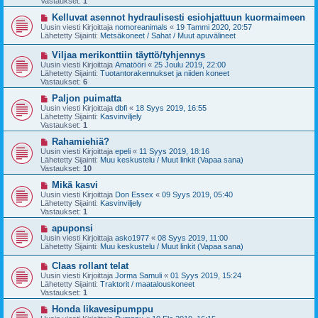
Vastaukset:
1
i
v
i
U
Kelluvat asennot hydraulisesti esiohjattuun kuormaimeen
e
u
Uusin viesti Kirjoittaja
nomoreanimals
«
19 Tammi 2020, 20:57
s
s
Lähetetty Sijainti:
Metsäkoneet / Sahat / Muut apuvälineet
t
i
i
v
U
Viljaa merikonttiin täyttö/tyhjennys
i
u
Uusin viesti Kirjoittaja
Amatööri
«
25 Joulu 2019, 22:00
e
s
Lähetetty Sijainti:
Tuotantorakennukset ja niiden koneet
s
i
Vastaukset:
6
t
v
i
i
U
Paljon puimatta
e
u
Uusin viesti Kirjoittaja
dbfi
«
18 Syys 2019, 16:55
s
s
Lähetetty Sijainti:
Kasvinviljely
t
i
Vastaukset:
1
i
v
i
U
Rahamiehiä?
e
u
Uusin viesti Kirjoittaja
epeli
«
11 Syys 2019, 18:16
s
s
Lähetetty Sijainti:
Muu keskustelu / Muut linkit (Vapaa sana)
t
i
Vastaukset:
10
i
v
i
U
Mikä kasvi
e
u
Uusin viesti Kirjoittaja
Don Essex
«
09 Syys 2019, 05:40
s
s
Lähetetty Sijainti:
Kasvinviljely
t
i
Vastaukset:
1
i
v
i
U
apuponsi
e
u
Uusin viesti Kirjoittaja
asko1977
«
08 Syys 2019, 11:00
s
s
Lähetetty Sijainti:
Muu keskustelu / Muut linkit (Vapaa sana)
t
i
i
v
U
Claas rollant telat
i
u
Uusin viesti Kirjoittaja
Jorma Samuli
«
01 Syys 2019, 15:24
e
s
Lähetetty Sijainti:
Traktorit / maatalouskoneet
s
i
Vastaukset:
1
t
v
i
i
U
Honda likavesipumppu
e
u