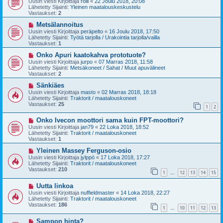
Uusin viesti Kirjoittaja
rölli
«
22 Joulu 2018, 20:08
s
t
Lähetetty Sijainti:
Yleinen maatalouskeskustelu
i
i
Vastaukset:
2
v
i
U
Metsälannoitus
e
u
Uusin viesti Kirjoittaja
peräpelto
«
16 Joulu 2018, 17:50
s
s
Lähetetty Sijainti:
Työtä tarjolla / Urakointia tarjolla/vailla
t
i
Vastaukset:
1
i
v
i
U
Onko Apuri kaatokahva prototuote?
e
u
Uusin viesti Kirjoittaja
jurpo
«
07 Marras 2018, 11:58
s
s
Lähetetty Sijainti:
Metsäkoneet / Sahat / Muut apuvälineet
t
i
Vastaukset:
2
i
v
i
U
Sänkiäes
e
u
Uusin viesti Kirjoittaja
masto
«
02 Marras 2018, 18:18
s
s
Lähetetty Sijainti:
Traktorit / maatalouskoneet
t
i
Vastaukset:
25
1
2
i
v
i
U
Onko Ivecon moottori sama kuin FPT-moottori?
e
u
s
Uusin viesti Kirjoittaja
jan79
«
22 Loka 2018, 18:52
s
t
Lähetetty Sijainti:
Traktorit / maatalouskoneet
i
i
Vastaukset:
1
v
i
U
Yleinen Massey Ferguson-osio
e
u
Uusin viesti Kirjoittaja
jylppö
«
17 Loka 2018, 17:27
s
s
Lähetetty Sijainti:
Traktorit / maatalouskoneet
t
i
Vastaukset:
210
1
12
13
14
15
i
v
…
i
U
Uutta linkoa
e
u
s
Uusin viesti Kirjoittaja
nuffieldmaster
«
14 Loka 2018, 22:27
s
t
Lähetetty Sijainti:
Traktorit / maatalouskoneet
i
i
Vastaukset:
186
1
10
11
12
13
v
…
i
U
Sampon hinta?
e