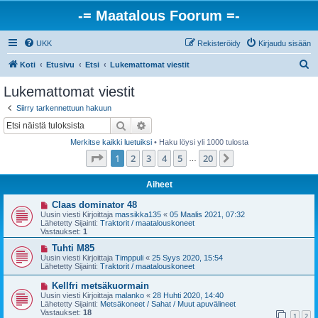
-= Maatalous Foorum =-
UKK
Rekisteröidy
Kirjaudu sisään
E
Koti
Etusivu
Etsi
Lukemattomat viestit
t
Lukemattomat viestit
s
Siirry tarkennettuun hakuun
i
Etsi
Tarkennettu haku
Merkitse kaikki luetuiksi
• Haku löysi yli 1000 tulosta
Sivu
1
/
20
1
2
3
4
5
20
Seuraava
…
Aiheet
U
Claas dominator 48
u
Uusin viesti Kirjoittaja
massikka135
«
05 Maalis 2021, 07:32
s
Lähetetty Sijainti:
Traktorit / maatalouskoneet
i
Vastaukset:
1
v
i
U
Tuhti M85
e
u
Uusin viesti Kirjoittaja
Timppuli
«
25 Syys 2020, 15:54
s
s
Lähetetty Sijainti:
Traktorit / maatalouskoneet
t
i
i
v
U
Kellfri metsäkuormain
i
u
Uusin viesti Kirjoittaja
malanko
«
28 Huhti 2020, 14:40
e
s
Lähetetty Sijainti:
Metsäkoneet / Sahat / Muut apuvälineet
s
i
Vastaukset:
18
t
1
2
v