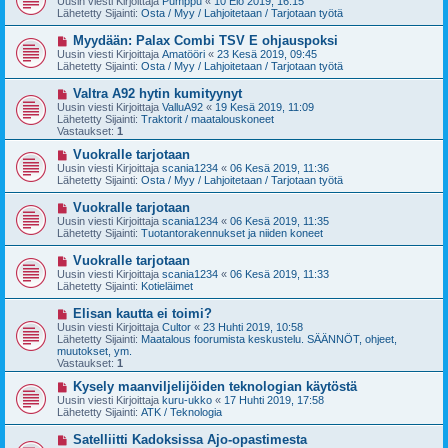
Uusin viesti Kirjoittaja
Pumppu
«
10 Elo 2019, 16:15
s
s
Lähetetty Sijainti:
Osta / Myy / Lahjoitetaan / Tarjotaan työtä
t
i
i
v
U
Myydään: Palax Combi TSV E ohjauspoksi
i
u
Uusin viesti Kirjoittaja
Amatööri
«
23 Kesä 2019, 09:45
e
s
Lähetetty Sijainti:
Osta / Myy / Lahjoitetaan / Tarjotaan työtä
s
i
t
v
U
Valtra A92 hytin kumityynyt
i
i
u
Uusin viesti Kirjoittaja
ValluA92
«
19 Kesä 2019, 11:09
e
s
Lähetetty Sijainti:
Traktorit / maatalouskoneet
s
i
Vastaukset:
1
t
v
i
i
U
Vuokralle tarjotaan
e
u
Uusin viesti Kirjoittaja
scania1234
«
06 Kesä 2019, 11:36
s
s
Lähetetty Sijainti:
Osta / Myy / Lahjoitetaan / Tarjotaan työtä
t
i
i
v
U
Vuokralle tarjotaan
i
u
Uusin viesti Kirjoittaja
scania1234
«
06 Kesä 2019, 11:35
e
s
Lähetetty Sijainti:
Tuotantorakennukset ja niiden koneet
s
i
t
v
U
Vuokralle tarjotaan
i
i
u
Uusin viesti Kirjoittaja
scania1234
«
06 Kesä 2019, 11:33
e
s
Lähetetty Sijainti:
Kotieläimet
s
i
t
v
U
Elisan kautta ei toimi?
i
i
u
Uusin viesti Kirjoittaja
Cultor
«
23 Huhti 2019, 10:58
e
s
Lähetetty Sijainti:
Maatalous foorumista keskustelu. SÄÄNNÖT, ohjeet,
s
i
muutokset, ym.
t
v
Vastaukset:
1
i
i
e
U
Kysely maanviljelijöiden teknologian käytöstä
s
u
Uusin viesti Kirjoittaja
kuru-ukko
«
17 Huhti 2019, 17:58
t
s
Lähetetty Sijainti:
ATK / Teknologia
i
i
v
U
Satelliitti Kadoksissa Ajo-opastimesta
i