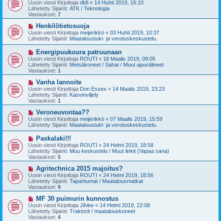
u
Uusin viesti Kirjoittaja
dbfi
«
14 Huhti 2019, 16:10
e
s
Lähetetty Sijainti:
ATK / Teknologia
s
i
Vastaukset:
7
t
v
i
i
U
Henkilötietosuoja
e
u
Uusin viesti Kirjoittaja
meijerikkö
«
03 Huhti 2019, 10:37
s
s
Lähetetty Sijainti:
Maataloustuki- ja verotuskeskustelu.
t
i
i
v
U
Energipuukoura patruunaan
i
u
Uusin viesti Kirjoittaja
ROUTI
«
16 Maalis 2019, 09:05
e
s
Lähetetty Sijainti:
Metsäkoneet / Sahat / Muut apuvälineet
s
i
Vastaukset:
1
t
v
i
i
U
Vanha lannoite
e
u
Uusin viesti Kirjoittaja
Don Essex
«
14 Maalis 2019, 23:23
s
s
Lähetetty Sijainti:
Kasvinviljely
t
i
Vastaukset:
1
i
v
i
U
Veroneuvontaa??
e
u
Uusin viesti Kirjoittaja
meijerikkö
«
07 Maalis 2019, 15:59
s
s
Lähetetty Sijainti:
Maataloustuki- ja verotuskeskustelu.
t
i
i
v
U
Paskalaki!!!
i
u
Uusin viesti Kirjoittaja
ROUTI
«
24 Helmi 2019, 18:58
e
s
Lähetetty Sijainti:
Muu keskustelu / Muut linkit (Vapaa sana)
s
i
Vastaukset:
5
t
v
i
i
U
Agritechnica 2015 majoitus?
e
u
Uusin viesti Kirjoittaja
ROUTI
«
24 Helmi 2019, 18:56
s
s
Lähetetty Sijainti:
Tapahtumat / Maatalousmatkat
t
i
Vastaukset:
9
i
v
i
U
MF 30 puimurin kunnostus
e
u
Uusin viesti Kirjoittaja
JiiVee
«
14 Helmi 2019, 22:08
s
s
Lähetetty Sijainti:
Traktorit / maatalouskoneet
t
i
Vastaukset:
4
i