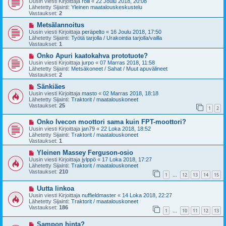
Uusin viesti Kirjoittaja
rölli
«
22 Joulu 2018, 20:08
s
t
Lähetetty Sijainti:
Yleinen maatalouskeskustelu
i
i
Vastaukset:
2
v
i
U
Metsälannoitus
e
u
Uusin viesti Kirjoittaja
peräpelto
«
16 Joulu 2018, 17:50
s
s
Lähetetty Sijainti:
Työtä tarjolla / Urakointia tarjolla/vailla
t
i
Vastaukset:
1
i
v
i
U
Onko Apuri kaatokahva prototuote?
e
u
Uusin viesti Kirjoittaja
jurpo
«
07 Marras 2018, 11:58
s
s
Lähetetty Sijainti:
Metsäkoneet / Sahat / Muut apuvälineet
t
i
Vastaukset:
2
i
v
i
U
Sänkiäes
e
u
Uusin viesti Kirjoittaja
masto
«
02 Marras 2018, 18:18
s
s
Lähetetty Sijainti:
Traktorit / maatalouskoneet
t
i
Vastaukset:
25
1
2
i
v
i
U
Onko Ivecon moottori sama kuin FPT-moottori?
e
u
s
Uusin viesti Kirjoittaja
jan79
«
22 Loka 2018, 18:52
s
t
Lähetetty Sijainti:
Traktorit / maatalouskoneet
i
i
Vastaukset:
1
v
i
U
Yleinen Massey Ferguson-osio
e
u
Uusin viesti Kirjoittaja
jylppö
«
17 Loka 2018, 17:27
s
s
Lähetetty Sijainti:
Traktorit / maatalouskoneet
t
i
Vastaukset:
210
1
12
13
14
15
i
v
…
i
U
Uutta linkoa
e
u
s
Uusin viesti Kirjoittaja
nuffieldmaster
«
14 Loka 2018, 22:27
s
t
Lähetetty Sijainti:
Traktorit / maatalouskoneet
i
i
Vastaukset:
186
1
10
11
12
13
v
…
i
U
Sampon hinta?
e