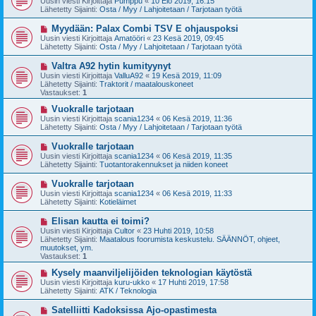
Uusin viesti Kirjoittaja
Pumppu
«
10 Elo 2019, 16:15
s
s
Lähetetty Sijainti:
Osta / Myy / Lahjoitetaan / Tarjotaan työtä
t
i
i
v
U
Myydään: Palax Combi TSV E ohjauspoksi
i
u
Uusin viesti Kirjoittaja
Amatööri
«
23 Kesä 2019, 09:45
e
s
Lähetetty Sijainti:
Osta / Myy / Lahjoitetaan / Tarjotaan työtä
s
i
t
v
U
Valtra A92 hytin kumityynyt
i
i
u
Uusin viesti Kirjoittaja
ValluA92
«
19 Kesä 2019, 11:09
e
s
Lähetetty Sijainti:
Traktorit / maatalouskoneet
s
i
Vastaukset:
1
t
v
i
i
U
Vuokralle tarjotaan
e
u
Uusin viesti Kirjoittaja
scania1234
«
06 Kesä 2019, 11:36
s
s
Lähetetty Sijainti:
Osta / Myy / Lahjoitetaan / Tarjotaan työtä
t
i
i
v
U
Vuokralle tarjotaan
i
u
Uusin viesti Kirjoittaja
scania1234
«
06 Kesä 2019, 11:35
e
s
Lähetetty Sijainti:
Tuotantorakennukset ja niiden koneet
s
i
t
v
U
Vuokralle tarjotaan
i
i
u
Uusin viesti Kirjoittaja
scania1234
«
06 Kesä 2019, 11:33
e
s
Lähetetty Sijainti:
Kotieläimet
s
i
t
v
U
Elisan kautta ei toimi?
i
i
u
Uusin viesti Kirjoittaja
Cultor
«
23 Huhti 2019, 10:58
e
s
Lähetetty Sijainti:
Maatalous foorumista keskustelu. SÄÄNNÖT, ohjeet,
s
i
muutokset, ym.
t
v
Vastaukset:
1
i
i
e
U
Kysely maanviljelijöiden teknologian käytöstä
s
u
Uusin viesti Kirjoittaja
kuru-ukko
«
17 Huhti 2019, 17:58
t
s
Lähetetty Sijainti:
ATK / Teknologia
i
i
v
U
Satelliitti Kadoksissa Ajo-opastimesta
i