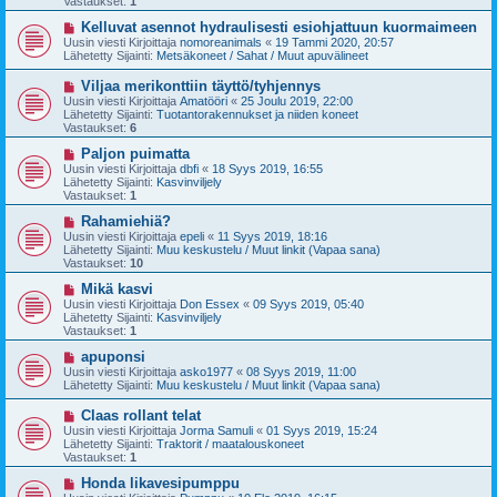
Vastaukset:
1
i
v
i
U
Kelluvat asennot hydraulisesti esiohjattuun kuormaimeen
e
u
Uusin viesti Kirjoittaja
nomoreanimals
«
19 Tammi 2020, 20:57
s
s
Lähetetty Sijainti:
Metsäkoneet / Sahat / Muut apuvälineet
t
i
i
v
U
Viljaa merikonttiin täyttö/tyhjennys
i
u
Uusin viesti Kirjoittaja
Amatööri
«
25 Joulu 2019, 22:00
e
s
Lähetetty Sijainti:
Tuotantorakennukset ja niiden koneet
s
i
Vastaukset:
6
t
v
i
i
U
Paljon puimatta
e
u
Uusin viesti Kirjoittaja
dbfi
«
18 Syys 2019, 16:55
s
s
Lähetetty Sijainti:
Kasvinviljely
t
i
Vastaukset:
1
i
v
i
U
Rahamiehiä?
e
u
Uusin viesti Kirjoittaja
epeli
«
11 Syys 2019, 18:16
s
s
Lähetetty Sijainti:
Muu keskustelu / Muut linkit (Vapaa sana)
t
i
Vastaukset:
10
i
v
i
U
Mikä kasvi
e
u
Uusin viesti Kirjoittaja
Don Essex
«
09 Syys 2019, 05:40
s
s
Lähetetty Sijainti:
Kasvinviljely
t
i
Vastaukset:
1
i
v
i
U
apuponsi
e
u
Uusin viesti Kirjoittaja
asko1977
«
08 Syys 2019, 11:00
s
s
Lähetetty Sijainti:
Muu keskustelu / Muut linkit (Vapaa sana)
t
i
i
v
U
Claas rollant telat
i
u
Uusin viesti Kirjoittaja
Jorma Samuli
«
01 Syys 2019, 15:24
e
s
Lähetetty Sijainti:
Traktorit / maatalouskoneet
s
i
Vastaukset:
1
t
v
i
i
U
Honda likavesipumppu
e
u