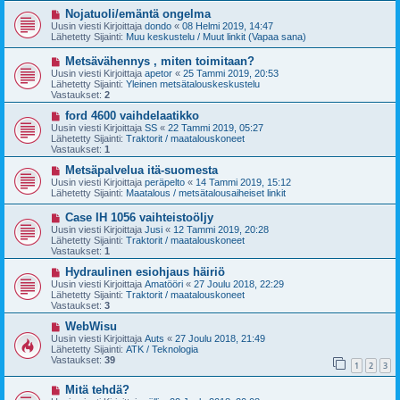
v
i
U
Nojatuoli/emäntä ongelma
e
u
Uusin viesti Kirjoittaja
dondo
«
08 Helmi 2019, 14:47
s
s
Lähetetty Sijainti:
Muu keskustelu / Muut linkit (Vapaa sana)
t
i
i
v
U
Metsävähennys , miten toimitaan?
i
u
Uusin viesti Kirjoittaja
apetor
«
25 Tammi 2019, 20:53
e
s
Lähetetty Sijainti:
Yleinen metsätalouskeskustelu
s
i
Vastaukset:
2
t
v
i
i
U
ford 4600 vaihdelaatikko
e
u
Uusin viesti Kirjoittaja
SS
«
22 Tammi 2019, 05:27
s
s
Lähetetty Sijainti:
Traktorit / maatalouskoneet
t
i
Vastaukset:
1
i
v
i
U
Metsäpalvelua itä-suomesta
e
u
Uusin viesti Kirjoittaja
peräpelto
«
14 Tammi 2019, 15:12
s
s
Lähetetty Sijainti:
Maatalous / metsätalousaiheiset linkit
t
i
i
v
U
Case IH 1056 vaihteistoöljy
i
u
Uusin viesti Kirjoittaja
Jusi
«
12 Tammi 2019, 20:28
e
s
Lähetetty Sijainti:
Traktorit / maatalouskoneet
s
i
Vastaukset:
1
t
v
i
i
U
Hydraulinen esiohjaus häiriö
e
u
Uusin viesti Kirjoittaja
Amatööri
«
27 Joulu 2018, 22:29
s
s
Lähetetty Sijainti:
Traktorit / maatalouskoneet
t
i
Vastaukset:
3
i
v
i
U
WebWisu
e
u
Uusin viesti Kirjoittaja
Auts
«
27 Joulu 2018, 21:49
s
s
Lähetetty Sijainti:
ATK / Teknologia
t
i
Vastaukset:
39
1
2
3
i
v
i
U
Mitä tehdä?
e
u
s