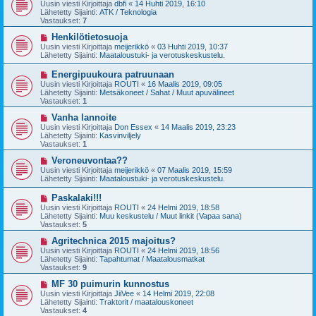
u
Uusin viesti Kirjoittaja
dbfi
«
14 Huhti 2019, 16:10
e
s
Lähetetty Sijainti:
ATK / Teknologia
s
i
Vastaukset:
7
t
v
i
i
U
Henkilötietosuoja
e
u
Uusin viesti Kirjoittaja
meijerikkö
«
03 Huhti 2019, 10:37
s
s
Lähetetty Sijainti:
Maataloustuki- ja verotuskeskustelu.
t
i
i
v
U
Energipuukoura patruunaan
i
u
Uusin viesti Kirjoittaja
ROUTI
«
16 Maalis 2019, 09:05
e
s
Lähetetty Sijainti:
Metsäkoneet / Sahat / Muut apuvälineet
s
i
Vastaukset:
1
t
v
i
i
U
Vanha lannoite
e
u
Uusin viesti Kirjoittaja
Don Essex
«
14 Maalis 2019, 23:23
s
s
Lähetetty Sijainti:
Kasvinviljely
t
i
Vastaukset:
1
i
v
i
U
Veroneuvontaa??
e
u
Uusin viesti Kirjoittaja
meijerikkö
«
07 Maalis 2019, 15:59
s
s
Lähetetty Sijainti:
Maataloustuki- ja verotuskeskustelu.
t
i
i
v
U
Paskalaki!!!
i
u
Uusin viesti Kirjoittaja
ROUTI
«
24 Helmi 2019, 18:58
e
s
Lähetetty Sijainti:
Muu keskustelu / Muut linkit (Vapaa sana)
s
i
Vastaukset:
5
t
v
i
i
U
Agritechnica 2015 majoitus?
e
u
Uusin viesti Kirjoittaja
ROUTI
«
24 Helmi 2019, 18:56
s
s
Lähetetty Sijainti:
Tapahtumat / Maatalousmatkat
t
i
Vastaukset:
9
i
v
i
U
MF 30 puimurin kunnostus
e
u
Uusin viesti Kirjoittaja
JiiVee
«
14 Helmi 2019, 22:08
s
s
Lähetetty Sijainti:
Traktorit / maatalouskoneet
t
i
Vastaukset:
4
i