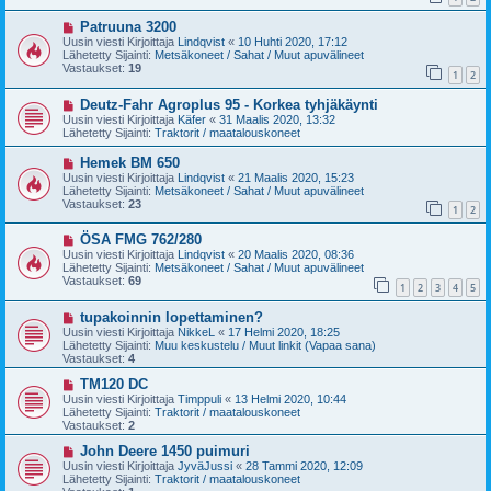
i
i
U
Patruuna 3200
e
u
s
Uusin viesti Kirjoittaja
Lindqvist
«
10 Huhti 2020, 17:12
s
t
Lähetetty Sijainti:
Metsäkoneet / Sahat / Muut apuvälineet
i
i
Vastaukset:
19
1
2
v
i
U
Deutz-Fahr Agroplus 95 - Korkea tyhjäkäynti
e
u
s
Uusin viesti Kirjoittaja
Käfer
«
31 Maalis 2020, 13:32
s
t
Lähetetty Sijainti:
Traktorit / maatalouskoneet
i
i
v
U
Hemek BM 650
i
u
Uusin viesti Kirjoittaja
Lindqvist
«
21 Maalis 2020, 15:23
e
s
Lähetetty Sijainti:
Metsäkoneet / Sahat / Muut apuvälineet
s
i
Vastaukset:
23
t
1
2
v
i
i
U
ÖSA FMG 762/280
e
u
s
Uusin viesti Kirjoittaja
Lindqvist
«
20 Maalis 2020, 08:36
s
t
Lähetetty Sijainti:
Metsäkoneet / Sahat / Muut apuvälineet
i
i
Vastaukset:
69
1
2
3
4
5
v
i
U
tupakoinnin lopettaminen?
e
u
s
Uusin viesti Kirjoittaja
NikkeL
«
17 Helmi 2020, 18:25
s
t
Lähetetty Sijainti:
Muu keskustelu / Muut linkit (Vapaa sana)
i
i
Vastaukset:
4
v
i
U
TM120 DC
e
u
Uusin viesti Kirjoittaja
Timppuli
«
13 Helmi 2020, 10:44
s
s
Lähetetty Sijainti:
Traktorit / maatalouskoneet
t
i
Vastaukset:
2
i
v
i
U
John Deere 1450 puimuri
e
u
Uusin viesti Kirjoittaja
JyväJussi
«
28 Tammi 2020, 12:09
s
s
Lähetetty Sijainti:
Traktorit / maatalouskoneet
t
i