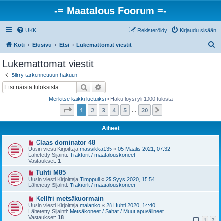
-= Maatalous Foorum =-
UKK
Rekisteröidy
Kirjaudu sisään
E
Koti
Etusivu
Etsi
Lukemattomat viestit
t
Lukemattomat viestit
s
Siirry tarkennettuun hakuun
i
Etsi
Tarkennettu haku
Merkitse kaikki luetuiksi
• Haku löysi yli 1000 tulosta
Sivu
1
/
20
1
2
3
4
5
20
Seuraava
…
Aiheet
U
Claas dominator 48
u
Uusin viesti Kirjoittaja
massikka135
«
05 Maalis 2021, 07:32
s
Lähetetty Sijainti:
Traktorit / maatalouskoneet
i
Vastaukset:
1
v
i
U
Tuhti M85
e
u
Uusin viesti Kirjoittaja
Timppuli
«
25 Syys 2020, 15:54
s
s
Lähetetty Sijainti:
Traktorit / maatalouskoneet
t
i
i
v
U
Kellfri metsäkuormain
i
u
Uusin viesti Kirjoittaja
malanko
«
28 Huhti 2020, 14:40
e
s
Lähetetty Sijainti:
Metsäkoneet / Sahat / Muut apuvälineet
s
i
Vastaukset:
18
t
1
2
v