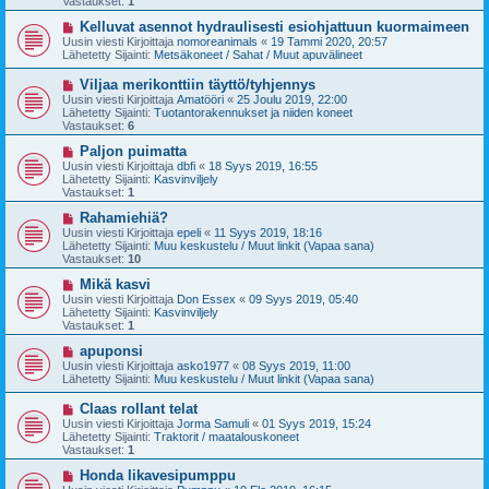
Vastaukset:
1
i
v
i
U
Kelluvat asennot hydraulisesti esiohjattuun kuormaimeen
e
u
Uusin viesti Kirjoittaja
nomoreanimals
«
19 Tammi 2020, 20:57
s
s
Lähetetty Sijainti:
Metsäkoneet / Sahat / Muut apuvälineet
t
i
i
v
U
Viljaa merikonttiin täyttö/tyhjennys
i
u
Uusin viesti Kirjoittaja
Amatööri
«
25 Joulu 2019, 22:00
e
s
Lähetetty Sijainti:
Tuotantorakennukset ja niiden koneet
s
i
Vastaukset:
6
t
v
i
i
U
Paljon puimatta
e
u
Uusin viesti Kirjoittaja
dbfi
«
18 Syys 2019, 16:55
s
s
Lähetetty Sijainti:
Kasvinviljely
t
i
Vastaukset:
1
i
v
i
U
Rahamiehiä?
e
u
Uusin viesti Kirjoittaja
epeli
«
11 Syys 2019, 18:16
s
s
Lähetetty Sijainti:
Muu keskustelu / Muut linkit (Vapaa sana)
t
i
Vastaukset:
10
i
v
i
U
Mikä kasvi
e
u
Uusin viesti Kirjoittaja
Don Essex
«
09 Syys 2019, 05:40
s
s
Lähetetty Sijainti:
Kasvinviljely
t
i
Vastaukset:
1
i
v
i
U
apuponsi
e
u
Uusin viesti Kirjoittaja
asko1977
«
08 Syys 2019, 11:00
s
s
Lähetetty Sijainti:
Muu keskustelu / Muut linkit (Vapaa sana)
t
i
i
v
U
Claas rollant telat
i
u
Uusin viesti Kirjoittaja
Jorma Samuli
«
01 Syys 2019, 15:24
e
s
Lähetetty Sijainti:
Traktorit / maatalouskoneet
s
i
Vastaukset:
1
t
v
i
i
U
Honda likavesipumppu
e
u