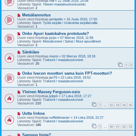
Uusin viesti Kirjoittaja
rölli
«
22 Joulu 2018, 20:08
s
t
Lähetetty Sijainti:
Yleinen maatalouskeskustelu
i
i
Vastaukset:
2
v
i
U
Metsälannoitus
e
u
Uusin viesti Kirjoittaja
peräpelto
«
16 Joulu 2018, 17:50
s
s
Lähetetty Sijainti:
Työtä tarjolla / Urakointia tarjolla/vailla
t
i
Vastaukset:
1
i
v
i
U
Onko Apuri kaatokahva prototuote?
e
u
Uusin viesti Kirjoittaja
jurpo
«
07 Marras 2018, 11:58
s
s
Lähetetty Sijainti:
Metsäkoneet / Sahat / Muut apuvälineet
t
i
Vastaukset:
2
i
v
i
U
Sänkiäes
e
u
Uusin viesti Kirjoittaja
masto
«
02 Marras 2018, 18:18
s
s
Lähetetty Sijainti:
Traktorit / maatalouskoneet
t
i
Vastaukset:
25
1
2
i
v
i
U
Onko Ivecon moottori sama kuin FPT-moottori?
e
u
s
Uusin viesti Kirjoittaja
jan79
«
22 Loka 2018, 18:52
s
t
Lähetetty Sijainti:
Traktorit / maatalouskoneet
i
i
Vastaukset:
1
v
i
U
Yleinen Massey Ferguson-osio
e
u
Uusin viesti Kirjoittaja
jylppö
«
17 Loka 2018, 17:27
s
s
Lähetetty Sijainti:
Traktorit / maatalouskoneet
t
i
Vastaukset:
210
1
12
13
14
15
i
v
…
i
U
Uutta linkoa
e
u
s
Uusin viesti Kirjoittaja
nuffieldmaster
«
14 Loka 2018, 22:27
s
t
Lähetetty Sijainti:
Traktorit / maatalouskoneet
i
i
Vastaukset:
186
1
10
11
12
13
v
…
i
U
Sampon hinta?
e