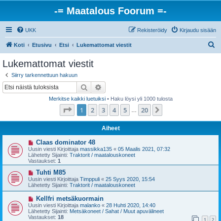
-= Maatalous Foorum =-
UKK
Rekisteröidy
Kirjaudu sisään
E
Koti
Etusivu
Etsi
Lukemattomat viestit
t
Lukemattomat viestit
s
Siirry tarkennettuun hakuun
i
Etsi
Tarkennettu haku
Merkitse kaikki luetuiksi
• Haku löysi yli 1000 tulosta
Sivu
1
/
20
1
2
3
4
5
20
Seuraava
…
Aiheet
U
Claas dominator 48
u
Uusin viesti Kirjoittaja
massikka135
«
05 Maalis 2021, 07:32
s
Lähetetty Sijainti:
Traktorit / maatalouskoneet
i
Vastaukset:
1
v
i
U
Tuhti M85
e
u
Uusin viesti Kirjoittaja
Timppuli
«
25 Syys 2020, 15:54
s
s
Lähetetty Sijainti:
Traktorit / maatalouskoneet
t
i
i
v
U
Kellfri metsäkuormain
i
u
Uusin viesti Kirjoittaja
malanko
«
28 Huhti 2020, 14:40
e
s
Lähetetty Sijainti:
Metsäkoneet / Sahat / Muut apuvälineet
s
i
Vastaukset:
18
t
1
2
v