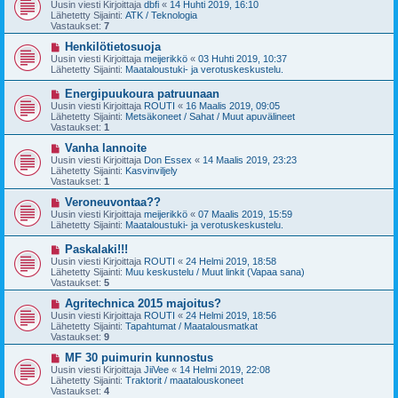
u
Uusin viesti Kirjoittaja
dbfi
«
14 Huhti 2019, 16:10
e
s
Lähetetty Sijainti:
ATK / Teknologia
s
i
Vastaukset:
7
t
v
i
i
U
Henkilötietosuoja
e
u
Uusin viesti Kirjoittaja
meijerikkö
«
03 Huhti 2019, 10:37
s
s
Lähetetty Sijainti:
Maataloustuki- ja verotuskeskustelu.
t
i
i
v
U
Energipuukoura patruunaan
i
u
Uusin viesti Kirjoittaja
ROUTI
«
16 Maalis 2019, 09:05
e
s
Lähetetty Sijainti:
Metsäkoneet / Sahat / Muut apuvälineet
s
i
Vastaukset:
1
t
v
i
i
U
Vanha lannoite
e
u
Uusin viesti Kirjoittaja
Don Essex
«
14 Maalis 2019, 23:23
s
s
Lähetetty Sijainti:
Kasvinviljely
t
i
Vastaukset:
1
i
v
i
U
Veroneuvontaa??
e
u
Uusin viesti Kirjoittaja
meijerikkö
«
07 Maalis 2019, 15:59
s
s
Lähetetty Sijainti:
Maataloustuki- ja verotuskeskustelu.
t
i
i
v
U
Paskalaki!!!
i
u
Uusin viesti Kirjoittaja
ROUTI
«
24 Helmi 2019, 18:58
e
s
Lähetetty Sijainti:
Muu keskustelu / Muut linkit (Vapaa sana)
s
i
Vastaukset:
5
t
v
i
i
U
Agritechnica 2015 majoitus?
e
u
Uusin viesti Kirjoittaja
ROUTI
«
24 Helmi 2019, 18:56
s
s
Lähetetty Sijainti:
Tapahtumat / Maatalousmatkat
t
i
Vastaukset:
9
i
v
i
U
MF 30 puimurin kunnostus
e
u
Uusin viesti Kirjoittaja
JiiVee
«
14 Helmi 2019, 22:08
s
s
Lähetetty Sijainti:
Traktorit / maatalouskoneet
t
i
Vastaukset:
4
i