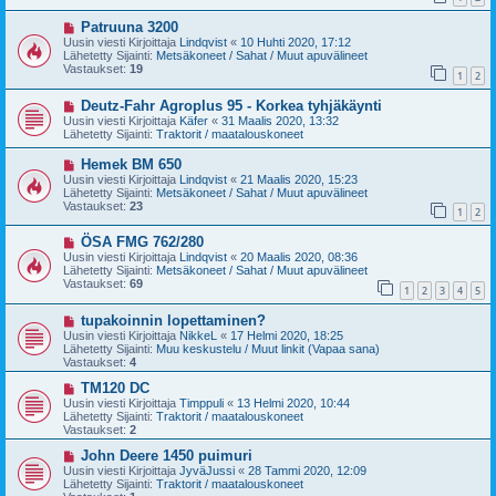
i
i
U
Patruuna 3200
e
u
s
Uusin viesti Kirjoittaja
Lindqvist
«
10 Huhti 2020, 17:12
s
t
Lähetetty Sijainti:
Metsäkoneet / Sahat / Muut apuvälineet
i
i
Vastaukset:
19
1
2
v
i
U
Deutz-Fahr Agroplus 95 - Korkea tyhjäkäynti
e
u
s
Uusin viesti Kirjoittaja
Käfer
«
31 Maalis 2020, 13:32
s
t
Lähetetty Sijainti:
Traktorit / maatalouskoneet
i
i
v
U
Hemek BM 650
i
u
Uusin viesti Kirjoittaja
Lindqvist
«
21 Maalis 2020, 15:23
e
s
Lähetetty Sijainti:
Metsäkoneet / Sahat / Muut apuvälineet
s
i
Vastaukset:
23
t
1
2
v
i
i
U
ÖSA FMG 762/280
e
u
s
Uusin viesti Kirjoittaja
Lindqvist
«
20 Maalis 2020, 08:36
s
t
Lähetetty Sijainti:
Metsäkoneet / Sahat / Muut apuvälineet
i
i
Vastaukset:
69
1
2
3
4
5
v
i
U
tupakoinnin lopettaminen?
e
u
s
Uusin viesti Kirjoittaja
NikkeL
«
17 Helmi 2020, 18:25
s
t
Lähetetty Sijainti:
Muu keskustelu / Muut linkit (Vapaa sana)
i
i
Vastaukset:
4
v
i
U
TM120 DC
e
u
Uusin viesti Kirjoittaja
Timppuli
«
13 Helmi 2020, 10:44
s
s
Lähetetty Sijainti:
Traktorit / maatalouskoneet
t
i
Vastaukset:
2
i
v
i
U
John Deere 1450 puimuri
e
u
Uusin viesti Kirjoittaja
JyväJussi
«
28 Tammi 2020, 12:09
s
s
Lähetetty Sijainti:
Traktorit / maatalouskoneet
t
i