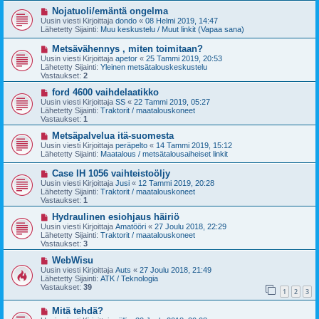
v
i
U
Nojatuoli/emäntä ongelma
e
u
Uusin viesti Kirjoittaja
dondo
«
08 Helmi 2019, 14:47
s
s
Lähetetty Sijainti:
Muu keskustelu / Muut linkit (Vapaa sana)
t
i
i
v
U
Metsävähennys , miten toimitaan?
i
u
Uusin viesti Kirjoittaja
apetor
«
25 Tammi 2019, 20:53
e
s
Lähetetty Sijainti:
Yleinen metsätalouskeskustelu
s
i
Vastaukset:
2
t
v
i
i
U
ford 4600 vaihdelaatikko
e
u
Uusin viesti Kirjoittaja
SS
«
22 Tammi 2019, 05:27
s
s
Lähetetty Sijainti:
Traktorit / maatalouskoneet
t
i
Vastaukset:
1
i
v
i
U
Metsäpalvelua itä-suomesta
e
u
Uusin viesti Kirjoittaja
peräpelto
«
14 Tammi 2019, 15:12
s
s
Lähetetty Sijainti:
Maatalous / metsätalousaiheiset linkit
t
i
i
v
U
Case IH 1056 vaihteistoöljy
i
u
Uusin viesti Kirjoittaja
Jusi
«
12 Tammi 2019, 20:28
e
s
Lähetetty Sijainti:
Traktorit / maatalouskoneet
s
i
Vastaukset:
1
t
v
i
i
U
Hydraulinen esiohjaus häiriö
e
u
Uusin viesti Kirjoittaja
Amatööri
«
27 Joulu 2018, 22:29
s
s
Lähetetty Sijainti:
Traktorit / maatalouskoneet
t
i
Vastaukset:
3
i
v
i
U
WebWisu
e
u
Uusin viesti Kirjoittaja
Auts
«
27 Joulu 2018, 21:49
s
s
Lähetetty Sijainti:
ATK / Teknologia
t
i
Vastaukset:
39
1
2
3
i
v
i
U
Mitä tehdä?
e
u
s