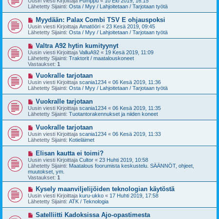
Uusin viesti Kirjoittaja
Pumppu
«
10 Elo 2019, 16:15
s
s
Lähetetty Sijainti:
Osta / Myy / Lahjoitetaan / Tarjotaan työtä
t
i
i
v
U
Myydään: Palax Combi TSV E ohjauspoksi
i
u
Uusin viesti Kirjoittaja
Amatööri
«
23 Kesä 2019, 09:45
e
s
Lähetetty Sijainti:
Osta / Myy / Lahjoitetaan / Tarjotaan työtä
s
i
t
v
U
Valtra A92 hytin kumityynyt
i
i
u
Uusin viesti Kirjoittaja
ValluA92
«
19 Kesä 2019, 11:09
e
s
Lähetetty Sijainti:
Traktorit / maatalouskoneet
s
i
Vastaukset:
1
t
v
i
i
U
Vuokralle tarjotaan
e
u
Uusin viesti Kirjoittaja
scania1234
«
06 Kesä 2019, 11:36
s
s
Lähetetty Sijainti:
Osta / Myy / Lahjoitetaan / Tarjotaan työtä
t
i
i
v
U
Vuokralle tarjotaan
i
u
Uusin viesti Kirjoittaja
scania1234
«
06 Kesä 2019, 11:35
e
s
Lähetetty Sijainti:
Tuotantorakennukset ja niiden koneet
s
i
t
v
U
Vuokralle tarjotaan
i
i
u
Uusin viesti Kirjoittaja
scania1234
«
06 Kesä 2019, 11:33
e
s
Lähetetty Sijainti:
Kotieläimet
s
i
t
v
U
Elisan kautta ei toimi?
i
i
u
Uusin viesti Kirjoittaja
Cultor
«
23 Huhti 2019, 10:58
e
s
Lähetetty Sijainti:
Maatalous foorumista keskustelu. SÄÄNNÖT, ohjeet,
s
i
muutokset, ym.
t
v
Vastaukset:
1
i
i
e
U
Kysely maanviljelijöiden teknologian käytöstä
s
u
Uusin viesti Kirjoittaja
kuru-ukko
«
17 Huhti 2019, 17:58
t
s
Lähetetty Sijainti:
ATK / Teknologia
i
i
v
U
Satelliitti Kadoksissa Ajo-opastimesta
i