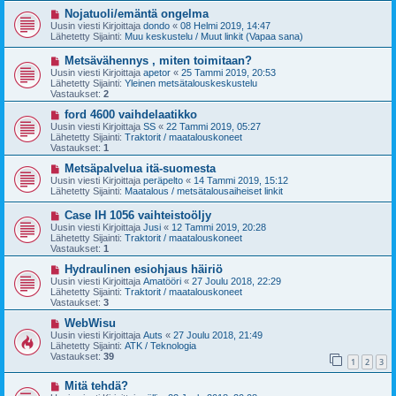
v
i
U
Nojatuoli/emäntä ongelma
e
u
Uusin viesti Kirjoittaja
dondo
«
08 Helmi 2019, 14:47
s
s
Lähetetty Sijainti:
Muu keskustelu / Muut linkit (Vapaa sana)
t
i
i
v
U
Metsävähennys , miten toimitaan?
i
u
Uusin viesti Kirjoittaja
apetor
«
25 Tammi 2019, 20:53
e
s
Lähetetty Sijainti:
Yleinen metsätalouskeskustelu
s
i
Vastaukset:
2
t
v
i
i
U
ford 4600 vaihdelaatikko
e
u
Uusin viesti Kirjoittaja
SS
«
22 Tammi 2019, 05:27
s
s
Lähetetty Sijainti:
Traktorit / maatalouskoneet
t
i
Vastaukset:
1
i
v
i
U
Metsäpalvelua itä-suomesta
e
u
Uusin viesti Kirjoittaja
peräpelto
«
14 Tammi 2019, 15:12
s
s
Lähetetty Sijainti:
Maatalous / metsätalousaiheiset linkit
t
i
i
v
U
Case IH 1056 vaihteistoöljy
i
u
Uusin viesti Kirjoittaja
Jusi
«
12 Tammi 2019, 20:28
e
s
Lähetetty Sijainti:
Traktorit / maatalouskoneet
s
i
Vastaukset:
1
t
v
i
i
U
Hydraulinen esiohjaus häiriö
e
u
Uusin viesti Kirjoittaja
Amatööri
«
27 Joulu 2018, 22:29
s
s
Lähetetty Sijainti:
Traktorit / maatalouskoneet
t
i
Vastaukset:
3
i
v
i
U
WebWisu
e
u
Uusin viesti Kirjoittaja
Auts
«
27 Joulu 2018, 21:49
s
s
Lähetetty Sijainti:
ATK / Teknologia
t
i
Vastaukset:
39
1
2
3
i
v
i
U
Mitä tehdä?
e
u
s