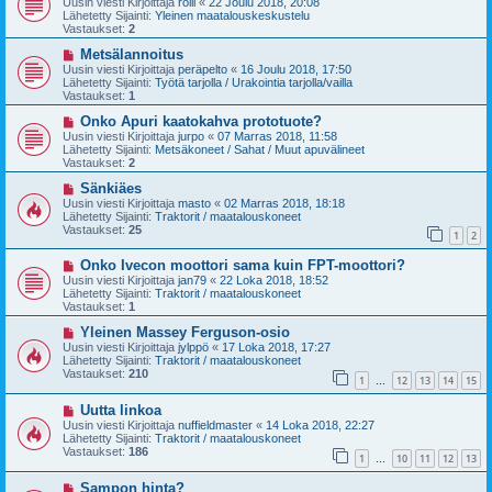
Uusin viesti Kirjoittaja
rölli
«
22 Joulu 2018, 20:08
s
t
Lähetetty Sijainti:
Yleinen maatalouskeskustelu
i
i
Vastaukset:
2
v
i
U
Metsälannoitus
e
u
Uusin viesti Kirjoittaja
peräpelto
«
16 Joulu 2018, 17:50
s
s
Lähetetty Sijainti:
Työtä tarjolla / Urakointia tarjolla/vailla
t
i
Vastaukset:
1
i
v
i
U
Onko Apuri kaatokahva prototuote?
e
u
Uusin viesti Kirjoittaja
jurpo
«
07 Marras 2018, 11:58
s
s
Lähetetty Sijainti:
Metsäkoneet / Sahat / Muut apuvälineet
t
i
Vastaukset:
2
i
v
i
U
Sänkiäes
e
u
Uusin viesti Kirjoittaja
masto
«
02 Marras 2018, 18:18
s
s
Lähetetty Sijainti:
Traktorit / maatalouskoneet
t
i
Vastaukset:
25
1
2
i
v
i
U
Onko Ivecon moottori sama kuin FPT-moottori?
e
u
s
Uusin viesti Kirjoittaja
jan79
«
22 Loka 2018, 18:52
s
t
Lähetetty Sijainti:
Traktorit / maatalouskoneet
i
i
Vastaukset:
1
v
i
U
Yleinen Massey Ferguson-osio
e
u
Uusin viesti Kirjoittaja
jylppö
«
17 Loka 2018, 17:27
s
s
Lähetetty Sijainti:
Traktorit / maatalouskoneet
t
i
Vastaukset:
210
1
12
13
14
15
i
v
…
i
U
Uutta linkoa
e
u
s
Uusin viesti Kirjoittaja
nuffieldmaster
«
14 Loka 2018, 22:27
s
t
Lähetetty Sijainti:
Traktorit / maatalouskoneet
i
i
Vastaukset:
186
1
10
11
12
13
v
…
i
U
Sampon hinta?
e