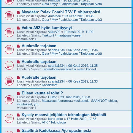
Uusin viesti Kirjoittaja
Pumppu
«
10 Elo 2019, 16:15
s
s
Lähetetty Sijainti:
Osta / Myy / Lahjoitetaan / Tarjotaan työtä
t
i
i
v
U
Myydään: Palax Combi TSV E ohjauspoksi
i
u
Uusin viesti Kirjoittaja
Amatööri
«
23 Kesä 2019, 09:45
e
s
Lähetetty Sijainti:
Osta / Myy / Lahjoitetaan / Tarjotaan työtä
s
i
t
v
U
Valtra A92 hytin kumityynyt
i
i
u
Uusin viesti Kirjoittaja
ValluA92
«
19 Kesä 2019, 11:09
e
s
Lähetetty Sijainti:
Traktorit / maatalouskoneet
s
i
Vastaukset:
1
t
v
i
i
U
Vuokralle tarjotaan
e
u
Uusin viesti Kirjoittaja
scania1234
«
06 Kesä 2019, 11:36
s
s
Lähetetty Sijainti:
Osta / Myy / Lahjoitetaan / Tarjotaan työtä
t
i
i
v
U
Vuokralle tarjotaan
i
u
Uusin viesti Kirjoittaja
scania1234
«
06 Kesä 2019, 11:35
e
s
Lähetetty Sijainti:
Tuotantorakennukset ja niiden koneet
s
i
t
v
U
Vuokralle tarjotaan
i
i
u
Uusin viesti Kirjoittaja
scania1234
«
06 Kesä 2019, 11:33
e
s
Lähetetty Sijainti:
Kotieläimet
s
i
t
v
U
Elisan kautta ei toimi?
i
i
u
Uusin viesti Kirjoittaja
Cultor
«
23 Huhti 2019, 10:58
e
s
Lähetetty Sijainti:
Maatalous foorumista keskustelu. SÄÄNNÖT, ohjeet,
s
i
muutokset, ym.
t
v
Vastaukset:
1
i
i
e
U
Kysely maanviljelijöiden teknologian käytöstä
s
u
Uusin viesti Kirjoittaja
kuru-ukko
«
17 Huhti 2019, 17:58
t
s
Lähetetty Sijainti:
ATK / Teknologia
i
i
v
U
Satelliitti Kadoksissa Ajo-opastimesta
i