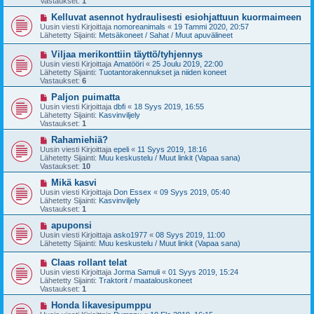
Vastaukset:
1
i
v
i
U
Kelluvat asennot hydraulisesti esiohjattuun kuormaimeen
e
u
Uusin viesti Kirjoittaja
nomoreanimals
«
19 Tammi 2020, 20:57
s
s
Lähetetty Sijainti:
Metsäkoneet / Sahat / Muut apuvälineet
t
i
i
v
U
Viljaa merikonttiin täyttö/tyhjennys
i
u
Uusin viesti Kirjoittaja
Amatööri
«
25 Joulu 2019, 22:00
e
s
Lähetetty Sijainti:
Tuotantorakennukset ja niiden koneet
s
i
Vastaukset:
6
t
v
i
i
U
Paljon puimatta
e
u
Uusin viesti Kirjoittaja
dbfi
«
18 Syys 2019, 16:55
s
s
Lähetetty Sijainti:
Kasvinviljely
t
i
Vastaukset:
1
i
v
i
U
Rahamiehiä?
e
u
Uusin viesti Kirjoittaja
epeli
«
11 Syys 2019, 18:16
s
s
Lähetetty Sijainti:
Muu keskustelu / Muut linkit (Vapaa sana)
t
i
Vastaukset:
10
i
v
i
U
Mikä kasvi
e
u
Uusin viesti Kirjoittaja
Don Essex
«
09 Syys 2019, 05:40
s
s
Lähetetty Sijainti:
Kasvinviljely
t
i
Vastaukset:
1
i
v
i
U
apuponsi
e
u
Uusin viesti Kirjoittaja
asko1977
«
08 Syys 2019, 11:00
s
s
Lähetetty Sijainti:
Muu keskustelu / Muut linkit (Vapaa sana)
t
i
i
v
U
Claas rollant telat
i
u
Uusin viesti Kirjoittaja
Jorma Samuli
«
01 Syys 2019, 15:24
e
s
Lähetetty Sijainti:
Traktorit / maatalouskoneet
s
i
Vastaukset:
1
t
v
i
i
U
Honda likavesipumppu
e
u