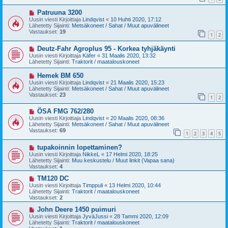
i
i
U
Patruuna 3200
e
u
s
Uusin viesti Kirjoittaja
Lindqvist
«
10 Huhti 2020, 17:12
s
t
Lähetetty Sijainti:
Metsäkoneet / Sahat / Muut apuvälineet
i
i
Vastaukset:
19
1
2
v
i
U
Deutz-Fahr Agroplus 95 - Korkea tyhjäkäynti
e
u
s
Uusin viesti Kirjoittaja
Käfer
«
31 Maalis 2020, 13:32
s
t
Lähetetty Sijainti:
Traktorit / maatalouskoneet
i
i
v
U
Hemek BM 650
i
u
Uusin viesti Kirjoittaja
Lindqvist
«
21 Maalis 2020, 15:23
e
s
Lähetetty Sijainti:
Metsäkoneet / Sahat / Muut apuvälineet
s
i
Vastaukset:
23
t
1
2
v
i
i
U
ÖSA FMG 762/280
e
u
s
Uusin viesti Kirjoittaja
Lindqvist
«
20 Maalis 2020, 08:36
s
t
Lähetetty Sijainti:
Metsäkoneet / Sahat / Muut apuvälineet
i
i
Vastaukset:
69
1
2
3
4
5
v
i
U
tupakoinnin lopettaminen?
e
u
s
Uusin viesti Kirjoittaja
NikkeL
«
17 Helmi 2020, 18:25
s
t
Lähetetty Sijainti:
Muu keskustelu / Muut linkit (Vapaa sana)
i
i
Vastaukset:
4
v
i
U
TM120 DC
e
u
Uusin viesti Kirjoittaja
Timppuli
«
13 Helmi 2020, 10:44
s
s
Lähetetty Sijainti:
Traktorit / maatalouskoneet
t
i
Vastaukset:
2
i
v
i
U
John Deere 1450 puimuri
e
u
Uusin viesti Kirjoittaja
JyväJussi
«
28 Tammi 2020, 12:09
s
s
Lähetetty Sijainti:
Traktorit / maatalouskoneet
t
i