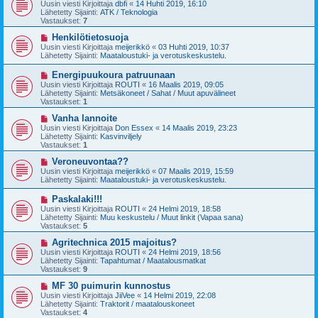
u
Uusin viesti Kirjoittaja
dbfi
«
14 Huhti 2019, 16:10
e
s
Lähetetty Sijainti:
ATK / Teknologia
s
i
Vastaukset:
7
t
v
i
i
U
Henkilötietosuoja
e
u
Uusin viesti Kirjoittaja
meijerikkö
«
03 Huhti 2019, 10:37
s
s
Lähetetty Sijainti:
Maataloustuki- ja verotuskeskustelu.
t
i
i
v
U
Energipuukoura patruunaan
i
u
Uusin viesti Kirjoittaja
ROUTI
«
16 Maalis 2019, 09:05
e
s
Lähetetty Sijainti:
Metsäkoneet / Sahat / Muut apuvälineet
s
i
Vastaukset:
1
t
v
i
i
U
Vanha lannoite
e
u
Uusin viesti Kirjoittaja
Don Essex
«
14 Maalis 2019, 23:23
s
s
Lähetetty Sijainti:
Kasvinviljely
t
i
Vastaukset:
1
i
v
i
U
Veroneuvontaa??
e
u
Uusin viesti Kirjoittaja
meijerikkö
«
07 Maalis 2019, 15:59
s
s
Lähetetty Sijainti:
Maataloustuki- ja verotuskeskustelu.
t
i
i
v
U
Paskalaki!!!
i
u
Uusin viesti Kirjoittaja
ROUTI
«
24 Helmi 2019, 18:58
e
s
Lähetetty Sijainti:
Muu keskustelu / Muut linkit (Vapaa sana)
s
i
Vastaukset:
5
t
v
i
i
U
Agritechnica 2015 majoitus?
e
u
Uusin viesti Kirjoittaja
ROUTI
«
24 Helmi 2019, 18:56
s
s
Lähetetty Sijainti:
Tapahtumat / Maatalousmatkat
t
i
Vastaukset:
9
i
v
i
U
MF 30 puimurin kunnostus
e
u
Uusin viesti Kirjoittaja
JiiVee
«
14 Helmi 2019, 22:08
s
s
Lähetetty Sijainti:
Traktorit / maatalouskoneet
t
i
Vastaukset:
4
i