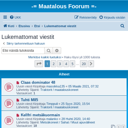
-= Maatalous Foorum =-
UKK
Rekisteröidy
Kirjaudu sisään
E
Koti
Etusivu
Etsi
Lukemattomat viestit
t
Lukemattomat viestit
s
Siirry tarkennettuun hakuun
i
Etsi
Tarkennettu haku
Merkitse kaikki luetuiksi
• Haku löysi yli 1000 tulosta
Sivu
1
/
20
1
2
3
4
5
20
Seuraava
…
Aiheet
U
Claas dominator 48
u
Uusin viesti Kirjoittaja
massikka135
«
05 Maalis 2021, 07:32
s
Lähetetty Sijainti:
Traktorit / maatalouskoneet
i
Vastaukset:
1
v
i
U
Tuhti M85
e
u
Uusin viesti Kirjoittaja
Timppuli
«
25 Syys 2020, 15:54
s
s
Lähetetty Sijainti:
Traktorit / maatalouskoneet
t
i
i
v
U
Kellfri metsäkuormain
i
u
Uusin viesti Kirjoittaja
malanko
«
28 Huhti 2020, 14:40
e
s
Lähetetty Sijainti:
Metsäkoneet / Sahat / Muut apuvälineet
s
i
Vastaukset:
18
t
1
2
v