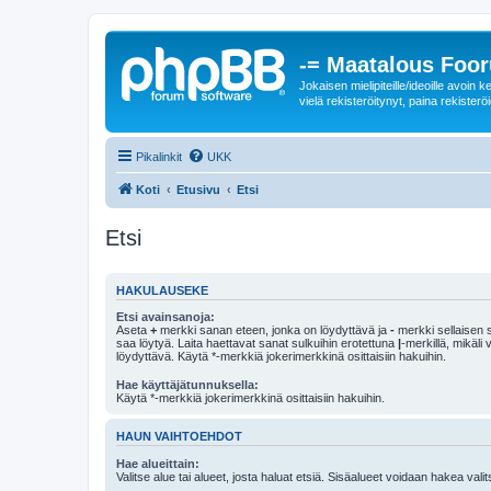
-= Maatalous Foo
Jokaisen mielipiteille/ideoille avoi
vielä rekisteröitynyt, paina rekisteröi
Pikalinkit
UKK
Koti
Etusivu
Etsi
Etsi
HAKULAUSEKE
Etsi avainsanoja:
Aseta
+
merkki sanan eteen, jonka on löydyttävä ja
-
merkki sellaisen s
saa löytyä. Laita haettavat sanat sulkuihin erotettuna
|
-merkillä, mikäli
löydyttävä. Käytä *-merkkiä jokerimerkkinä osittaisiin hakuihin.
Hae käyttäjätunnuksella:
Käytä *-merkkiä jokerimerkkinä osittaisiin hakuihin.
HAUN VAIHTOEHDOT
Hae alueittain:
Valitse alue tai alueet, josta haluat etsiä. Sisäalueet voidaan hakea vali