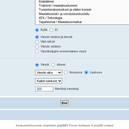
Kyllä
Ei
Viestin otsikot ja tekstit
Vain teksti
Viestin otsikko
Viestiketjujen ensimmäinen viesti
Viestit
Aiheet
Nouseva
Laskeva
Merkkiä viestistä.
Keskustelufoorumin ohjelmisto
phpBB
® Forum Software © phpBB Limited