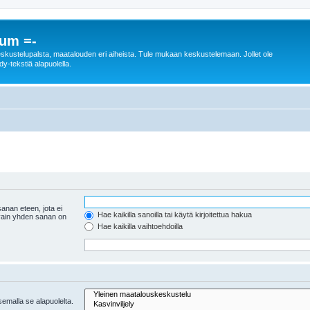
rum =-
n keskustelupalsta, maatalouden eri aiheista. Tule mukaan keskustelemaan. Jollet ole
dy-tekstiä alapuolella.
anan eteen, jota ei
Hae kaikilla sanoilla tai käytä kirjoitettua hakua
 vain yhden sanan on
Hae kaikilla vaihtoehdoilla
tsemalla se alapuolelta.