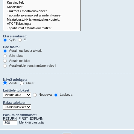
Etsi sisäalueet:
Kyllä
Ei
Hae täältä:
Viestin otsikot ja tekstit
Vain teksti
Viestin otsikko
Viestiketjujen ensimmäinen viesti
Näytä tulokset:
Viestit
Aiheet
Lajittele tulokset:
Nouseva
Laskeva
Rajaa tulokset:
Palauta ensimmäiset:
RETURN_FIRST_EXPLAIN
Merkkiä viestistä.