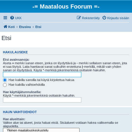
-= Maatalous Foorum =-
UKK
Rekisteröidy
Kirjaudu sisään
Koti
Etusivu
Etsi
Etsi
HAKULAUSEKE
Etsi avainsanoja:
Aseta
+
merkki sanan eteen, jonka on löydyttävä ja
-
merkki sellaisen sanan eteen, jota
ei saa löytyä. Laita haettavat sanat sulkuihin erotettuna
|
-merkillä, mikäli vain yhden
sanan on löydyttävä. Käytä *-merkkiä jokerimerkkinä osittaisiin hakuihin.
Hae kaikilla sanoilla tai käytä kirjoitettua hakua
Hae kaikilla vaihtoehdoilla
Hae käyttäjätunnuksella:
Käytä *-merkkiä jokerimerkkinä osittaisiin hakuihin.
HAUN VAIHTOEHDOT
Hae alueittain:
Valitse alue tai alueet, josta haluat etsiä. Sisäalueet voidaan hakea valitsemalla se
alapuolelta.