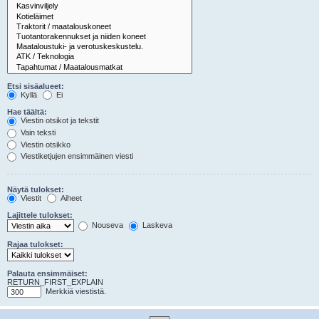
Etsi sisäalueet:
Kyllä
Ei
Hae täältä:
Viestin otsikot ja tekstit
Vain teksti
Viestin otsikko
Viestiketjujen ensimmäinen viesti
Näytä tulokset:
Viestit
Aiheet
Lajittele tulokset:
Nouseva
Laskeva
Rajaa tulokset:
Palauta ensimmäiset:
RETURN_FIRST_EXPLAIN
Merkkiä viestistä.