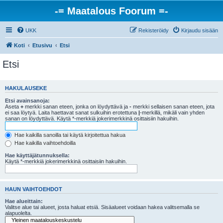
-= Maatalous Foorum =-
UKK
Rekisteröidy
Kirjaudu sisään
Koti
Etusivu
Etsi
Etsi
HAKULAUSEKE
Etsi avainsanoja:
Aseta
+
merkki sanan eteen, jonka on löydyttävä ja
-
merkki sellaisen sanan eteen, jota
ei saa löytyä. Laita haettavat sanat sulkuihin erotettuna
|
-merkillä, mikäli vain yhden
sanan on löydyttävä. Käytä *-merkkiä jokerimerkkinä osittaisiin hakuihin.
Hae kaikilla sanoilla tai käytä kirjoitettua hakua
Hae kaikilla vaihtoehdoilla
Hae käyttäjätunnuksella:
Käytä *-merkkiä jokerimerkkinä osittaisiin hakuihin.
HAUN VAIHTOEHDOT
Hae alueittain:
Valitse alue tai alueet, josta haluat etsiä. Sisäalueet voidaan hakea valitsemalla se
alapuolelta.