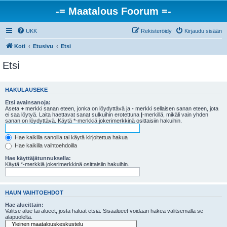
-= Maatalous Foorum =-
UKK
Rekisteröidy
Kirjaudu sisään
Koti
Etusivu
Etsi
Etsi
HAKULAUSEKE
Etsi avainsanoja:
Aseta
+
merkki sanan eteen, jonka on löydyttävä ja
-
merkki sellaisen sanan eteen, jota
ei saa löytyä. Laita haettavat sanat sulkuihin erotettuna
|
-merkillä, mikäli vain yhden
sanan on löydyttävä. Käytä *-merkkiä jokerimerkkinä osittaisiin hakuihin.
Hae kaikilla sanoilla tai käytä kirjoitettua hakua
Hae kaikilla vaihtoehdoilla
Hae käyttäjätunnuksella:
Käytä *-merkkiä jokerimerkkinä osittaisiin hakuihin.
HAUN VAIHTOEHDOT
Hae alueittain:
Valitse alue tai alueet, josta haluat etsiä. Sisäalueet voidaan hakea valitsemalla se
alapuolelta.