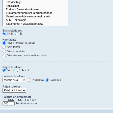
Etsi sisäalueet:
Kyllä
Ei
Hae täältä:
Viestin otsikot ja tekstit
Vain teksti
Viestin otsikko
Viestiketjujen ensimmäinen viesti
Näytä tulokset:
Viestit
Aiheet
Lajittele tulokset:
Nouseva
Laskeva
Rajaa tulokset:
Palauta ensimmäiset:
RETURN_FIRST_EXPLAIN
Merkkiä viestistä.