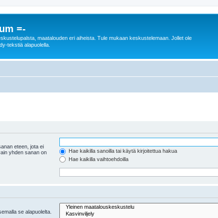
rum =-
n keskustelupalsta, maatalouden eri aiheista. Tule mukaan keskustelemaan. Jollet ole
dy-tekstiä alapuolella.
anan eteen, jota ei
Hae kaikilla sanoilla tai käytä kirjoitettua hakua
 vain yhden sanan on
Hae kaikilla vaihtoehdoilla
tsemalla se alapuolelta.