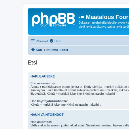
-= Maatalous Foo
Jokaisen mielipiteille/ideoille avoi
vielä rekisteröitynyt, paina rekisteröi
Pikalinkit
UKK
Koti
Etusivu
Etsi
Etsi
HAKULAUSEKE
Etsi avainsanoja:
Aseta
+
merkki sanan eteen, jonka on löydyttävä ja
-
merkki sellaisen s
saa löytyä. Laita haettavat sanat sulkuihin erotettuna
|
-merkillä, mikäli
löydyttävä. Käytä *-merkkiä jokerimerkkinä osittaisiin hakuihin.
Hae käyttäjätunnuksella:
Käytä *-merkkiä jokerimerkkinä osittaisiin hakuihin.
HAUN VAIHTOEHDOT
Hae alueittain:
Valitse alue tai alueet, josta haluat etsiä. Sisäalueet voidaan hakea vali