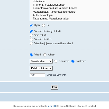
Kyllä
Ei
Viestin otsikot ja tekstit
Vain teksti
Viestin otsikko
Viestiketjujen ensimmäinen viesti
Viestit
Aiheet
Nouseva
Laskeva
Merkkiä viestistä.
Keskustelufoorumin ohjelmisto
phpBB
® Forum Software © phpBB Limited