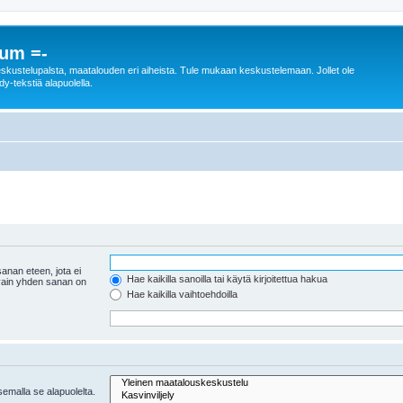
rum =-
n keskustelupalsta, maatalouden eri aiheista. Tule mukaan keskustelemaan. Jollet ole
dy-tekstiä alapuolella.
anan eteen, jota ei
Hae kaikilla sanoilla tai käytä kirjoitettua hakua
 vain yhden sanan on
Hae kaikilla vaihtoehdoilla
tsemalla se alapuolelta.