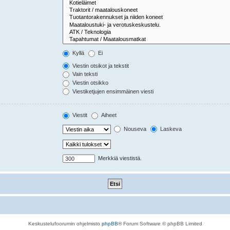
Kyllä
Ei
Viestin otsikot ja tekstit
Vain teksti
Viestin otsikko
Viestiketjujen ensimmäinen viesti
Viestit
Aiheet
Nouseva
Laskeva
Merkkiä viestistä.
Keskustelufoorumin ohjelmisto
phpBB
® Forum Software © phpBB Limited