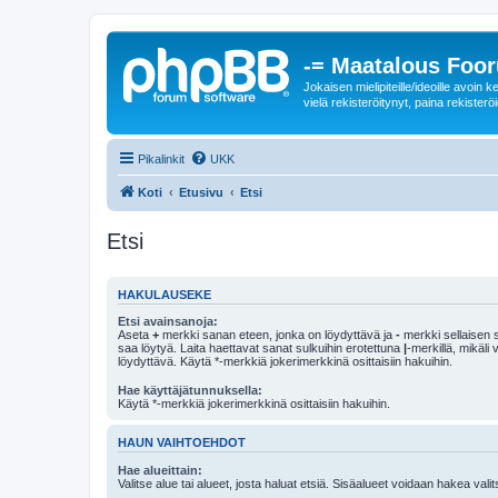
-= Maatalous Foo
Jokaisen mielipiteille/ideoille avoi
vielä rekisteröitynyt, paina rekisteröi
Pikalinkit
UKK
Koti
Etusivu
Etsi
Etsi
HAKULAUSEKE
Etsi avainsanoja:
Aseta
+
merkki sanan eteen, jonka on löydyttävä ja
-
merkki sellaisen s
saa löytyä. Laita haettavat sanat sulkuihin erotettuna
|
-merkillä, mikäli
löydyttävä. Käytä *-merkkiä jokerimerkkinä osittaisiin hakuihin.
Hae käyttäjätunnuksella:
Käytä *-merkkiä jokerimerkkinä osittaisiin hakuihin.
HAUN VAIHTOEHDOT
Hae alueittain:
Valitse alue tai alueet, josta haluat etsiä. Sisäalueet voidaan hakea vali