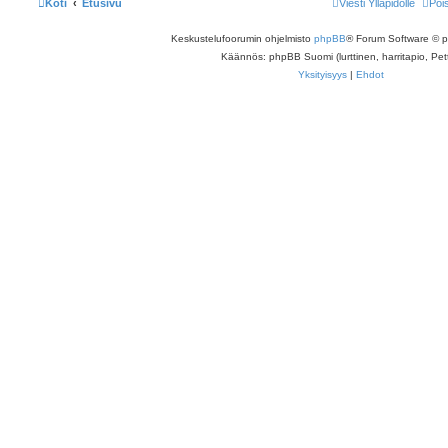
Koti
Etusivu
Viesti Ylläpidolle
Poi
Keskustelufoorumin ohjelmisto
phpBB
® Forum Software © 
Käännös: phpBB Suomi (lurttinen, harritapio, Pett
Yksityisyys
|
Ehdot