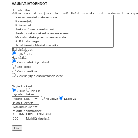
HAUN VAIHTOEHDOT
Hae alueittain:
Valitse alue tai alueet, josta haluat etsiä. Sisäalueet voidaan hakea valitsemalla se alapu
Etsi sisäalueet:
Kyllä
Ei
Hae täältä:
Viestin otsikot ja tekstit
Vain teksti
Viestin otsikko
Viestiketjujen ensimmäinen viesti
Näytä tulokset:
Viestit
Aiheet
Lajittele tulokset:
Nouseva
Laskeva
Rajaa tulokset:
Palauta ensimmäiset:
RETURN_FIRST_EXPLAIN
Merkkiä viestistä.