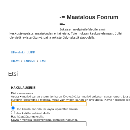
-= Maatalous Foorum
=-
Jokaisen mielipiteille/ideoille avoin
keskustelupalsta, maatalouden eri aiheista. Tule mukaan keskustelemaan. Jollet
ole vielä rekisteröitynyt, paina rekisteröidy-tekstiä alapuolella.
Pikalinkit
UKK
Koti
Etusivu
Etsi
Etsi
HAKULAUSEKE
Etsi avainsanoja:
Aseta
+
merkki sanan eteen, jonka on löydyttävä ja
-
merkki sellaisen sanan eteen, jota e
sulkuihin erotettuna
|
-merkillä, mikäli vain yhden sanan on löydyttävä. Käytä *-merkkiä joke
Hae kaikilla sanoilla tai käytä kirjoitettua hakua
Hae kaikilla vaihtoehdoilla
Hae käyttäjätunnuksella:
Käytä *-merkkiä jokerimerkkinä osittaisiin hakuihin.