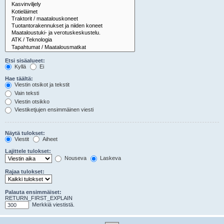
Etsi sisäalueet:
Kyllä
Ei
Hae täältä:
Viestin otsikot ja tekstit
Vain teksti
Viestin otsikko
Viestiketjujen ensimmäinen viesti
Näytä tulokset:
Viestit
Aiheet
Lajittele tulokset:
Nouseva
Laskeva
Rajaa tulokset:
Palauta ensimmäiset:
RETURN_FIRST_EXPLAIN
Merkkiä viestistä.