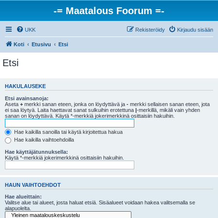
-= Maatalous Foorum =-
UKK
Rekisteröidy
Kirjaudu sisään
Koti
Etusivu
Etsi
Etsi
HAKULAUSEKE
Etsi avainsanoja:
Aseta
+
merkki sanan eteen, jonka on löydyttävä ja
-
merkki sellaisen sanan eteen, jota
ei saa löytyä. Laita haettavat sanat sulkuihin erotettuna
|
-merkillä, mikäli vain yhden
sanan on löydyttävä. Käytä *-merkkiä jokerimerkkinä osittaisiin hakuihin.
Hae kaikilla sanoilla tai käytä kirjoitettua hakua
Hae kaikilla vaihtoehdoilla
Hae käyttäjätunnuksella:
Käytä *-merkkiä jokerimerkkinä osittaisiin hakuihin.
HAUN VAIHTOEHDOT
Hae alueittain:
Valitse alue tai alueet, josta haluat etsiä. Sisäalueet voidaan hakea valitsemalla se
alapuolelta.