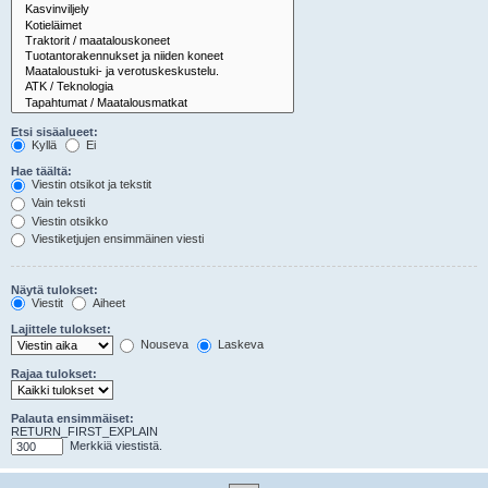
Etsi sisäalueet:
Kyllä
Ei
Hae täältä:
Viestin otsikot ja tekstit
Vain teksti
Viestin otsikko
Viestiketjujen ensimmäinen viesti
Näytä tulokset:
Viestit
Aiheet
Lajittele tulokset:
Nouseva
Laskeva
Rajaa tulokset:
Palauta ensimmäiset:
RETURN_FIRST_EXPLAIN
Merkkiä viestistä.