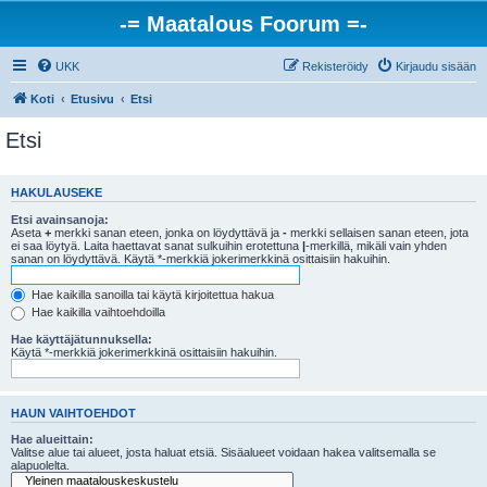
-= Maatalous Foorum =-
UKK
Rekisteröidy
Kirjaudu sisään
Koti
Etusivu
Etsi
Etsi
HAKULAUSEKE
Etsi avainsanoja:
Aseta
+
merkki sanan eteen, jonka on löydyttävä ja
-
merkki sellaisen sanan eteen, jota
ei saa löytyä. Laita haettavat sanat sulkuihin erotettuna
|
-merkillä, mikäli vain yhden
sanan on löydyttävä. Käytä *-merkkiä jokerimerkkinä osittaisiin hakuihin.
Hae kaikilla sanoilla tai käytä kirjoitettua hakua
Hae kaikilla vaihtoehdoilla
Hae käyttäjätunnuksella:
Käytä *-merkkiä jokerimerkkinä osittaisiin hakuihin.
HAUN VAIHTOEHDOT
Hae alueittain:
Valitse alue tai alueet, josta haluat etsiä. Sisäalueet voidaan hakea valitsemalla se
alapuolelta.