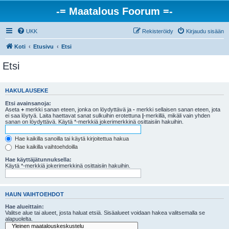
-= Maatalous Foorum =-
UKK
Rekisteröidy
Kirjaudu sisään
Koti
Etusivu
Etsi
Etsi
HAKULAUSEKE
Etsi avainsanoja:
Aseta
+
merkki sanan eteen, jonka on löydyttävä ja
-
merkki sellaisen sanan eteen, jota
ei saa löytyä. Laita haettavat sanat sulkuihin erotettuna
|
-merkillä, mikäli vain yhden
sanan on löydyttävä. Käytä *-merkkiä jokerimerkkinä osittaisiin hakuihin.
Hae kaikilla sanoilla tai käytä kirjoitettua hakua
Hae kaikilla vaihtoehdoilla
Hae käyttäjätunnuksella:
Käytä *-merkkiä jokerimerkkinä osittaisiin hakuihin.
HAUN VAIHTOEHDOT
Hae alueittain:
Valitse alue tai alueet, josta haluat etsiä. Sisäalueet voidaan hakea valitsemalla se
alapuolelta.