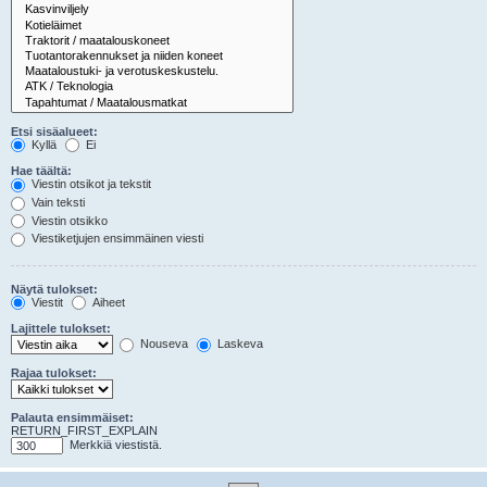
Etsi sisäalueet:
Kyllä
Ei
Hae täältä:
Viestin otsikot ja tekstit
Vain teksti
Viestin otsikko
Viestiketjujen ensimmäinen viesti
Näytä tulokset:
Viestit
Aiheet
Lajittele tulokset:
Nouseva
Laskeva
Rajaa tulokset:
Palauta ensimmäiset:
RETURN_FIRST_EXPLAIN
Merkkiä viestistä.