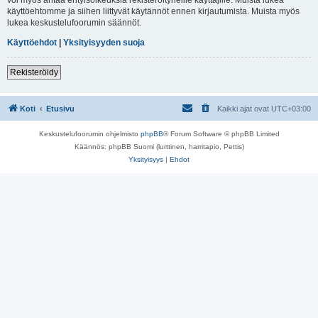
käyttöehtomme ja siihen liittyvät käytännöt ennen kirjautumista. Muista myös
lukea keskustelufoorumin säännöt.
Käyttöehdot
|
Yksityisyyden suoja
Rekisteröidy
Koti
Etusivu
Kaikki ajat ovat
UTC+03:00
Keskustelufoorumin ohjelmisto
phpBB
® Forum Software © phpBB Limited
Käännös: phpBB Suomi (lurttinen, harritapio, Pettis)
Yksityisyys
|
Ehdot