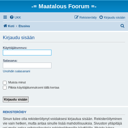
-= Maatalous Foorum =-
UKK
Rekisteröidy
Kirjaudu sisään
E
Koti
Etusivu
t
Kirjaudu sisään
s
i
Käyttäjätunnus:
Salasana:
Unohdin salasanani
Muista minut
Piilota käyttäjätunnukseni tällä kertaa
REKISTERÖIDY
Sinun tulee olla rekisteröitynyt voidaksesi kirjautua sisään. Rekisteröityminen
vie vain hetken, mutta antaa sinulle lisää mahdollisuuksia. Sivuston ylläpitäjä
voi myös antaa erityisoikeuksia rekisteröityneille käyttäjille. Muista lukea