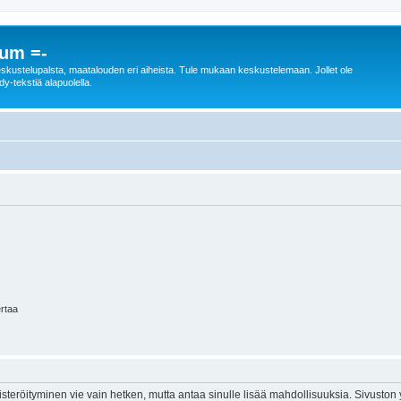
rum =-
n keskustelupalsta, maatalouden eri aiheista. Tule mukaan keskustelemaan. Jollet ole
dy-tekstiä alapuolella.
ertaa
isteröityminen vie vain hetken, mutta antaa sinulle lisää mahdollisuuksia. Sivuston y