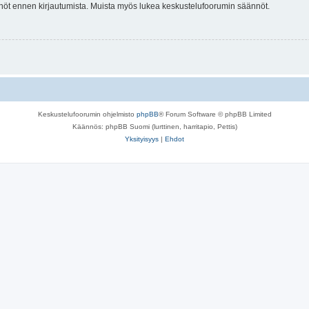
tännöt ennen kirjautumista. Muista myös lukea keskustelufoorumin säännöt.
Keskustelufoorumin ohjelmisto
phpBB
® Forum Software © phpBB Limited
Käännös: phpBB Suomi (lurttinen, harritapio, Pettis)
Yksityisyys
|
Ehdot