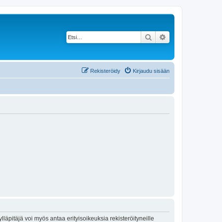
Etsi
Tarkennettu haku
Rekisteröidy
Kirjaudu sisään
lläpitäjä voi myös antaa erityisoikeuksia rekisteröityneille