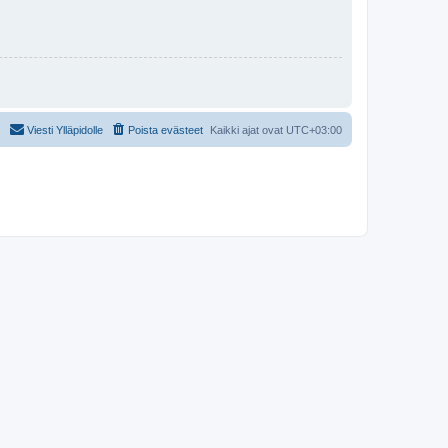
Viesti Ylläpidolle
Poista evästeet
Kaikki ajat ovat
UTC+03:00