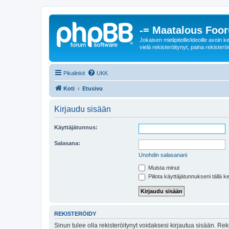
-= Maatalous Foo
Jokaisen mielipiteille/ideoille avoi
vielä rekisteröitynyt, paina rekisteröi
Pikalinkit
UKK
Koti
Etusivu
Kirjaudu sisään
Käyttäjätunnus:
Salasana:
Unohdin salasanani
Muista minut
Piilota käyttäjätunnukseni tällä k
REKISTERÖIDY
Sinun tulee olla rekisteröitynyt voidaksesi kirjautua sisään. Rek