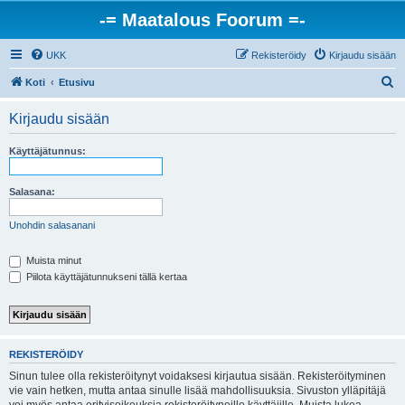
-= Maatalous Foorum =-
UKK
Rekisteröidy
Kirjaudu sisään
E
Koti
Etusivu
t
Kirjaudu sisään
s
i
Käyttäjätunnus:
Salasana:
Unohdin salasanani
Muista minut
Piilota käyttäjätunnukseni tällä kertaa
REKISTERÖIDY
Sinun tulee olla rekisteröitynyt voidaksesi kirjautua sisään. Rekisteröityminen
vie vain hetken, mutta antaa sinulle lisää mahdollisuuksia. Sivuston ylläpitäjä
voi myös antaa erityisoikeuksia rekisteröityneille käyttäjille. Muista lukea