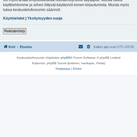
käyttöehtomme ja siihen liittyvät käytännöt ennen kirjautumista. Muista myös
lukea keskustelufoorumin säännöt.
Käyttöehdot
|
Yksityisyyden suoja
Rekisteröidy
Koti
Etusivu
Kaikki ajat ovat
UTC+03:00
Keskustelufoorumin ohjelmisto
phpBB
® Forum Software © phpBB Limited
Käännös: phpBB Suomi (lurttinen, harritapio, Pettis)
Yksityisyys
|
Ehdot