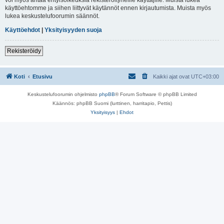
käyttöehtomme ja siihen liittyvät käytännöt ennen kirjautumista. Muista myös
lukea keskustelufoorumin säännöt.
Käyttöehdot
|
Yksityisyyden suoja
Rekisteröidy
Koti
Etusivu
Kaikki ajat ovat
UTC+03:00
Keskustelufoorumin ohjelmisto
phpBB
® Forum Software © phpBB Limited
Käännös: phpBB Suomi (lurttinen, harritapio, Pettis)
Yksityisyys
|
Ehdot