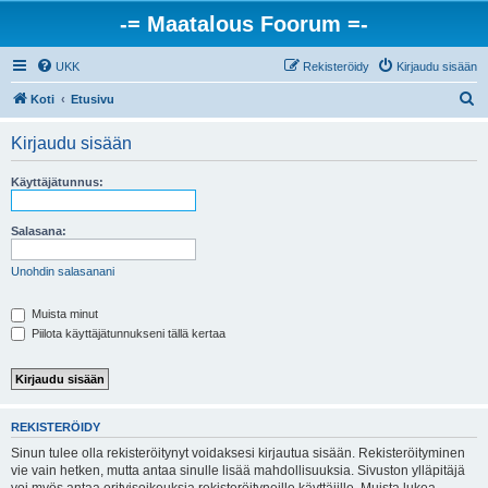
-= Maatalous Foorum =-
UKK
Rekisteröidy
Kirjaudu sisään
E
Koti
Etusivu
t
Kirjaudu sisään
s
i
Käyttäjätunnus:
Salasana:
Unohdin salasanani
Muista minut
Piilota käyttäjätunnukseni tällä kertaa
REKISTERÖIDY
Sinun tulee olla rekisteröitynyt voidaksesi kirjautua sisään. Rekisteröityminen
vie vain hetken, mutta antaa sinulle lisää mahdollisuuksia. Sivuston ylläpitäjä
voi myös antaa erityisoikeuksia rekisteröityneille käyttäjille. Muista lukea