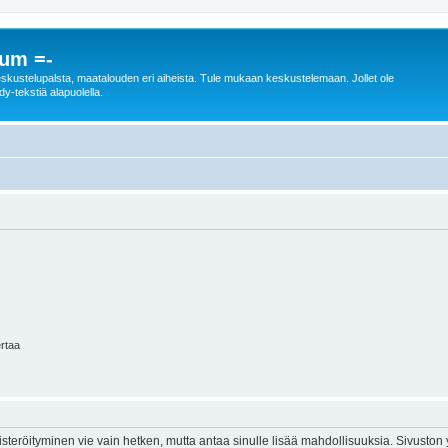
rum =-
n keskustelupalsta, maatalouden eri aiheista. Tule mukaan keskustelemaan. Jollet ole
dy-tekstiä alapuolella.
ertaa
isteröityminen vie vain hetken, mutta antaa sinulle lisää mahdollisuuksia. Sivuston y