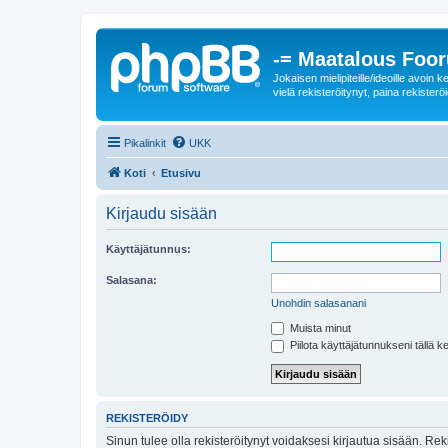
-= Maatalous Foo
Jokaisen mielipiteille/ideoille avoi
vielä rekisteröitynyt, paina rekisteröi
Pikalinkit
UKK
Koti
Etusivu
Kirjaudu sisään
Käyttäjätunnus:
Salasana:
Unohdin salasanani
Muista minut
Piilota käyttäjätunnukseni tällä k
REKISTERÖIDY
Sinun tulee olla rekisteröitynyt voidaksesi kirjautua sisään. Rek