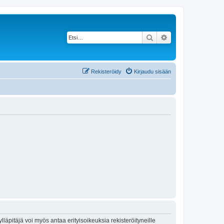
Etsi
Tarkennettu haku
Rekisteröidy
Kirjaudu sisään
lläpitäjä voi myös antaa erityisoikeuksia rekisteröityneille