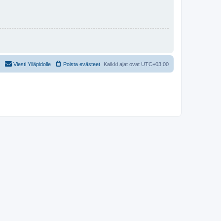
Viesti Ylläpidolle
Poista evästeet
Kaikki ajat ovat
UTC+03:00