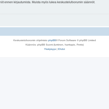
tännöt ennen kirjautumista. Muista myös lukea keskustelufoorumin säännöt.
Keskustelufoorumin ohjelmisto
phpBB
® Forum Software © phpBB Limited
Käännös: phpBB Suomi (lurttinen, harritapio, Pettis)
Yksityisyys
|
Ehdot