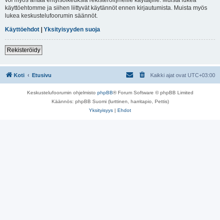
käyttöehtomme ja siihen liittyvät käytännöt ennen kirjautumista. Muista myös
lukea keskustelufoorumin säännöt.
Käyttöehdot
|
Yksityisyyden suoja
Rekisteröidy
Koti
Etusivu
Kaikki ajat ovat
UTC+03:00
Keskustelufoorumin ohjelmisto
phpBB
® Forum Software © phpBB Limited
Käännös: phpBB Suomi (lurttinen, harritapio, Pettis)
Yksityisyys
|
Ehdot