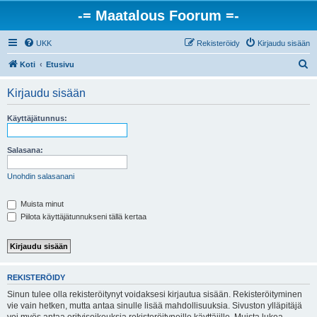
-= Maatalous Foorum =-
UKK
Rekisteröidy
Kirjaudu sisään
E
Koti
Etusivu
t
Kirjaudu sisään
s
i
Käyttäjätunnus:
Salasana:
Unohdin salasanani
Muista minut
Piilota käyttäjätunnukseni tällä kertaa
REKISTERÖIDY
Sinun tulee olla rekisteröitynyt voidaksesi kirjautua sisään. Rekisteröityminen
vie vain hetken, mutta antaa sinulle lisää mahdollisuuksia. Sivuston ylläpitäjä
voi myös antaa erityisoikeuksia rekisteröityneille käyttäjille. Muista lukea