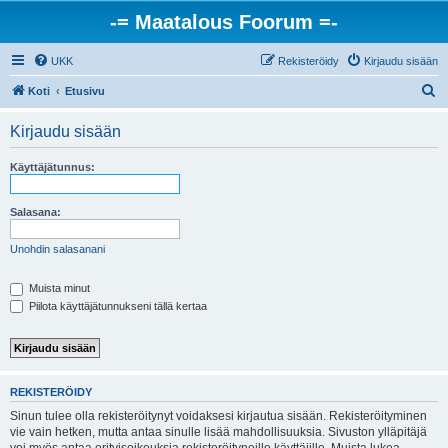
-= Maatalous Foorum =-
UKK
Rekisteröidy
Kirjaudu sisään
E
Koti
Etusivu
t
Kirjaudu sisään
s
i
Käyttäjätunnus:
Salasana:
Unohdin salasanani
Muista minut
Piilota käyttäjätunnukseni tällä kertaa
REKISTERÖIDY
Sinun tulee olla rekisteröitynyt voidaksesi kirjautua sisään. Rekisteröityminen
vie vain hetken, mutta antaa sinulle lisää mahdollisuuksia. Sivuston ylläpitäjä
voi myös antaa erityisoikeuksia rekisteröityneille käyttäjille. Muista lukea