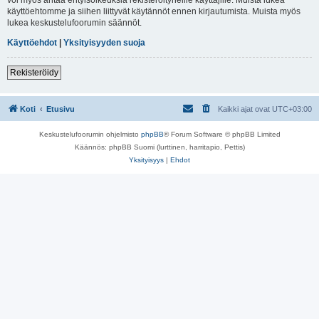
käyttöehtomme ja siihen liittyvät käytännöt ennen kirjautumista. Muista myös
lukea keskustelufoorumin säännöt.
Käyttöehdot
|
Yksityisyyden suoja
Rekisteröidy
Koti
Etusivu
Kaikki ajat ovat
UTC+03:00
Keskustelufoorumin ohjelmisto
phpBB
® Forum Software © phpBB Limited
Käännös: phpBB Suomi (lurttinen, harritapio, Pettis)
Yksityisyys
|
Ehdot