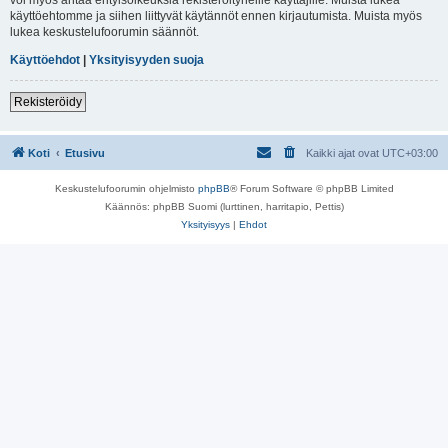
käyttöehtomme ja siihen liittyvät käytännöt ennen kirjautumista. Muista myös
lukea keskustelufoorumin säännöt.
Käyttöehdot
|
Yksityisyyden suoja
Rekisteröidy
Koti
Etusivu
Kaikki ajat ovat
UTC+03:00
Keskustelufoorumin ohjelmisto
phpBB
® Forum Software © phpBB Limited
Käännös: phpBB Suomi (lurttinen, harritapio, Pettis)
Yksityisyys
|
Ehdot