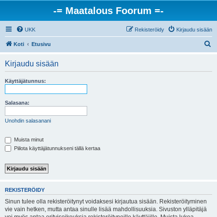
-= Maatalous Foorum =-
UKK
Rekisteröidy
Kirjaudu sisään
E
Koti
Etusivu
t
Kirjaudu sisään
s
i
Käyttäjätunnus:
Salasana:
Unohdin salasanani
Muista minut
Piilota käyttäjätunnukseni tällä kertaa
REKISTERÖIDY
Sinun tulee olla rekisteröitynyt voidaksesi kirjautua sisään. Rekisteröityminen
vie vain hetken, mutta antaa sinulle lisää mahdollisuuksia. Sivuston ylläpitäjä
voi myös antaa erityisoikeuksia rekisteröityneille käyttäjille. Muista lukea