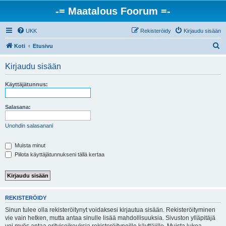
-= Maatalous Foorum =-
UKK
Rekisteröidy
Kirjaudu sisään
E
Koti
Etusivu
t
Kirjaudu sisään
s
i
Käyttäjätunnus:
Salasana:
Unohdin salasanani
Muista minut
Piilota käyttäjätunnukseni tällä kertaa
REKISTERÖIDY
Sinun tulee olla rekisteröitynyt voidaksesi kirjautua sisään. Rekisteröityminen
vie vain hetken, mutta antaa sinulle lisää mahdollisuuksia. Sivuston ylläpitäjä
voi myös antaa erityisoikeuksia rekisteröityneille käyttäjille. Muista lukea