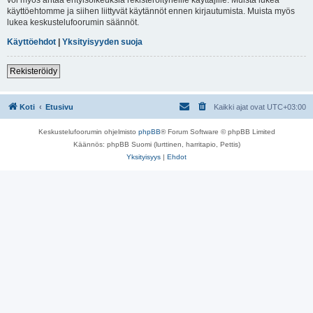
käyttöehtomme ja siihen liittyvät käytännöt ennen kirjautumista. Muista myös
lukea keskustelufoorumin säännöt.
Käyttöehdot
|
Yksityisyyden suoja
Rekisteröidy
Koti
Etusivu
Kaikki ajat ovat
UTC+03:00
Keskustelufoorumin ohjelmisto
phpBB
® Forum Software © phpBB Limited
Käännös: phpBB Suomi (lurttinen, harritapio, Pettis)
Yksityisyys
|
Ehdot