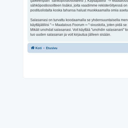
(jälkeenpäin "sähköpostiosoitteesi"). Käyttäjätilisi "-= Maatalou
sähköpostiosoitteen lisäksi, joita vaadimme rekisteröityessä on 
postituslistalta koska tahansa haluat muokkaamalla omia asetu
Salasanasi on turvattu koodaamalla se yhdensuuntaisella menete
käyttäjätiliisi "-= Maatalous Foorum =-"-sivustolla, joten pidä
Mikäli unohdat salasanasi. Voit käyttää "unohdin salasanani" 
luo uuden salasanan ja voit kirjautua jälleen sisään.
Koti
Etusivu