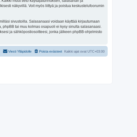
e. Kaikki muut tieto käyttäjätunnuksen, salasanan ja
isesti näkyvillä. Voit myös liittyä ja poistua keskustelufoorumin
illäsi sivustoilla. Salasanaasi voidaan käyttää kirjautumaan
ta, phpBB tai muu kolmas osapuoli ei kysy sinulta salasanaasi.
ksesi ja sähköpostiosoitteesi, jonka jälkeen phpBB-ohjelmisto
Viesti Ylläpidolle
Poista evästeet
Kaikki ajat ovat
UTC+03:00