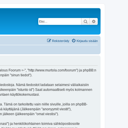
Etsi
Tarkennettu haku
Rekisteröidy
Kirjaudu sisään
aatalous Foorum =-", "http://www.murtola.com/foorum") ja phpBB:n
npäin "sinun tiedot").
tiedostoja. Nämä tiedostot ladataan selaimesi väliaikaisiin
(jälkeenpäin "istunto id") Saat automaattiseti myös kolmannen
rantaen käyttökokemustasi.
mä on tarkoitettu vain niille sivuille, joilla on phpBB-
ä käyttäjänä (Jälkeenpäin "anonyymit viestit"),
 jälkeen (jälkeenpäin "omat viestisi").
sanasi") ja henkilökohtainen toimiva sähköpostiosoite