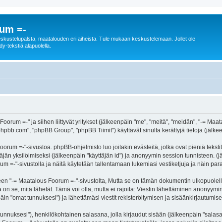
rum =-
n keskustelupalsta, maatalouden eri aiheista. Tule mukaan keskustelemaan. Jollet ole
dy-tekstiä alapuolella.
Foorum =-" ja siihen liittyvät yritykset (jälkeenpäin "me", "meitä", "meidän", "-= M
hpbb.com", "phpBB Group", "phpBB Tiimit") käyttävät sinulta kerättyjä tietoja (jälkee
orum =-"-sivustoa. phpBB-ohjelmisto luo joitakin evästeitä, jotka ovat pieniä teksti
ttäjän yksilöimiseksi (jälkeenpäin "käyttäjän id") ja anonyymin session tunnisteen. 
rum =-"-sivustolla ja näitä käytetään tallentamaan lukemiasi vestiketjuja ja näin pa
-= Maatalous Foorum =-"-sivustolta, Mutta se on tämän dokumentin ulkopuolella. Tä
on se, mitä lähetät. Tämä voi olla, mutta ei rajoita: Viestin lähettäminen anonyymin
in "omat tunnuksesi") ja lähettämäsi viestit rekisteröitymisen ja sisäänkirjautumisen
jätunnuksesi"), henkilökohtainen salasana, jolla kirjaudut sisään (jälkeenpäin "sala