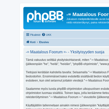
-= Maatalous Foo
Jokaisen mielipiteille/ideoille avoi
vielä rekisteröitynyt, paina rekisteröi
Pikalinkit
UKK
Koti
Etusivu
-= Maatalous Foorum =- - Yksityisyyden suoja
Tämä vakuutus selittää yksityiskohtaisesti, miten "-= Maatalous 
(jälkeenpäin "he", "heitä", "heidän", "phpBB-ohjelmisto", "www.p
Tietojasi kerätään kahdella tavalla: Selaamalla "-= Maatalous Fo
tiedostoihin. Ensimmäiset kaksi evästettä sisältävät tiedon käy
evästeen, kun olet selannut joitakin viestejä "-= Maatalous Foo
Saatamme myös luoda phpBB-ohjelmiston ulkopuolisen evästeen "
ohjelmiston luomaa sisältöä. Toinen tapa, jolla keräämme tietoa 
rekisteröityminen "-= Maatalous Foorum =-"-sivustolle (jälkeenpä
Käyttäjätiliin tallennetaan ainakin nimesi (jälkeenpäin "käyttä