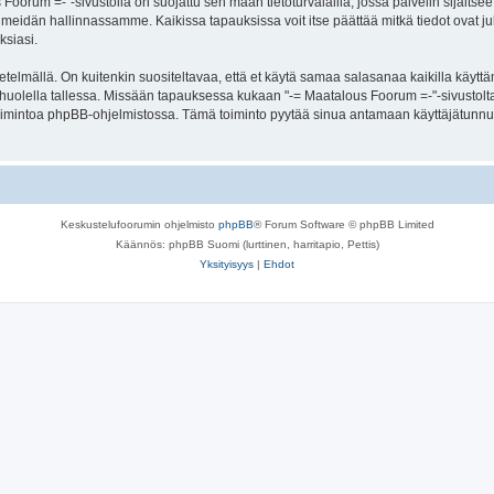
s Foorum =-"-sivustolla on suojattu sen maan tietoturvalailla, jossa palvelin sijaitse
meidän hallinnassamme. Kaikissa tapauksissa voit itse päättää mitkä tiedot ovat julk
ksiasi.
lmällä. On kuitenkin suositeltavaa, että et käytä samaa salasanaa kaikilla käyttäm
 se huolella tallessa. Missään tapauksessa kukaan "-= Maatalous Foorum =-"-sivustol
toimintoa phpBB-ohjelmistossa. Tämä toiminto pyytää sinua antamaan käyttäjätunnu
Keskustelufoorumin ohjelmisto
phpBB
® Forum Software © phpBB Limited
Käännös: phpBB Suomi (lurttinen, harritapio, Pettis)
Yksityisyys
|
Ehdot